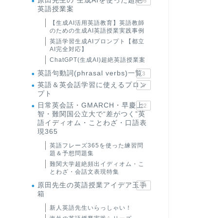
原田先生の"生成AIを使った超絶
95
英語授業案
【生成AI活用英語教育】英語教師
のための生成AI英語授業実践事例
英語学習生成AIプロンプト【都立
AI完全対応】
ChatGPT(生成AI)超絶英語授業案
英語句動詞(phrasal verbs)一覧
3
英語＆英会話学習に使えるプロン
6
プト
日常英会話・GMARCH・早慶上
22
智・難関国公立大で“差がつく”英
語イディオム・ことわざ・口語表
現365
英語フレーズ365を使った練習問
題＆予想問題集
難関大学超絶頻出イディオム・こ
とわざ・会話文表現特集
原田先生の英語授業アイデア玉手
24
箱
新人英語先生いらっしゃい！