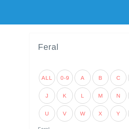
Feral
ALL
0-9
A
B
C
J
K
L
M
N
U
V
W
X
Y