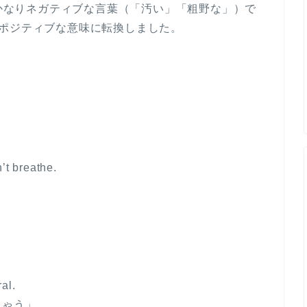
々かなりネガティブな言葉（「汚い」「粗野な」）で
ポジティブな意味に転換しました。
」
n’t breathe.
」
ral.
ちゃう」