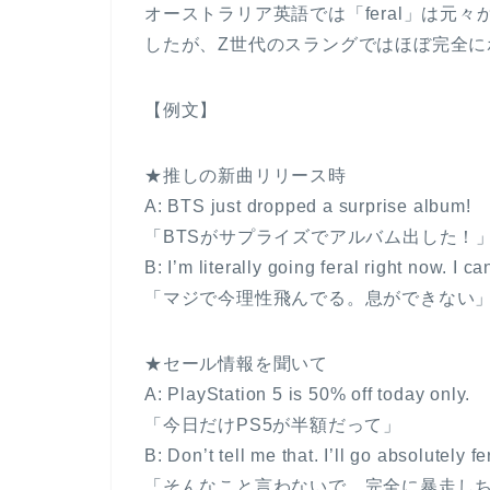
オーストラリア英語では「feral」は元
したが、Z世代のスラングではほぼ完全に
【例文】
★推しの新曲リリース時
A: BTS just dropped a surprise album!
「BTSがサプライズでアルバム出した！
B: I’m literally going feral right now. I ca
「マジで今理性飛んでる。息ができない
★セール情報を聞いて
A: PlayStation 5 is 50% off today only.
「今日だけPS5が半額だって」
B: Don’t tell me that. I’ll go absolutely fe
「そんなこと言わないで。完全に暴走し