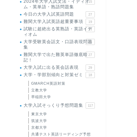
2024年大学入試文法・イディオ
15
ム・英単語・熟語問題集
今日の大学入試英語問題
27
難関大学入試英語超重要事項
19
試験に超絶出る英熟語・英語イデ
71
ィオム
大学受験英会話文・口語表現問題
35
集
難関大学で出た難英単語徹底暗
27
記！
大学入試に出る英会話表現
29
大学・学部別傾向と対策ゼミ
18
GMARCH英語対策
立教大学
早稲田大学
大学入試そっくり予想問題集
117
東京大学
筑波大学
京都大学
共通テスト英語リーディング予想