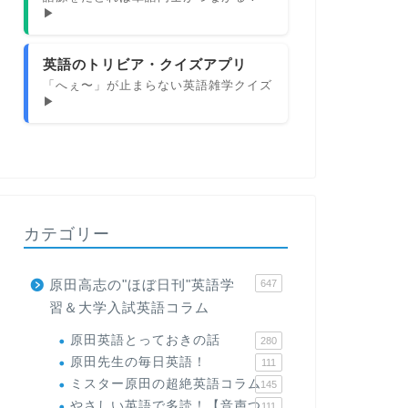
▶
英語のトリビア・クイズアプリ
「へぇ〜」が止まらない英語雑学クイズ
▶
カテゴリー
原田高志の"ほぼ日刊"英語学
647
習＆大学入試英語コラム
原田英語とっておきの話
280
原田先生の毎日英語！
111
ミスター原田の超絶英語コラム
145
やさしい英語で多読！【音声つ
111