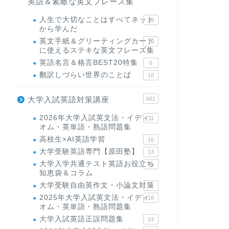
英語＆素敵な英文フレーズ集
人生で大切なことはすべてネット
23
から学んだ
英文手紙＆グリーティングカード
19
に使えるステキな英文フレーズ集
英語名言＆格言BEST20特集
6
翻訳しづらい世界のことば
18
大学入試英語対策講座
661
2026年大学入試英文法・イディ
11
オム・英単語・熟語問題集
高校生×AI英語学習
16
大学受験英語専門【原田塾】
13
大学入学共通テスト英語お役立ち
45
知恵袋＆コラム
大学受験自由英作文・小論文対策
8
2025年大学入試英文法・イディ
18
オム・英単語・熟語問題集
大学入試英語正誤問題集
14