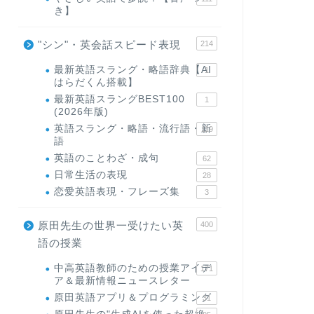
き】
"シン"・英会話スピード表現
214
最新英語スラング・略語辞典【AI
1
はらだくん搭載】
最新英語スラングBEST100
1
(2026年版)
英語スラング・略語・流行語・新
119
語
英語のことわざ・成句
62
日常生活の表現
28
恋愛英語表現・フレーズ集
3
原田先生の世界一受けたい英
400
語の授業
中高英語教師のための授業アイデ
171
ア＆最新情報ニュースレター
原田英語アプリ＆プログラミング
31