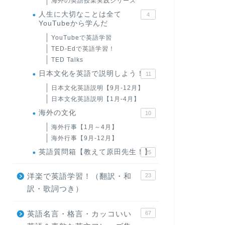
海外の英語授業実践シリーズ
人生に大切なことは全て
4
YouTubeから学んだ
YouTubeで英語学習
TED-Edで英語学習！
TED Talks
日本文化を英語で説明しよう！
11
日本文化英語説明【9月-12月】
日本文化英語説明【1月-4月】
海外の文化
10
海外行事【1月～4月】
海外行事【9月-12月】
英語質問箱【教えて原田先生！】
25
洋楽で英語学習！（翻訳・和
23
訳・歌詞つき）
英語名言・格言・カッコいい
67