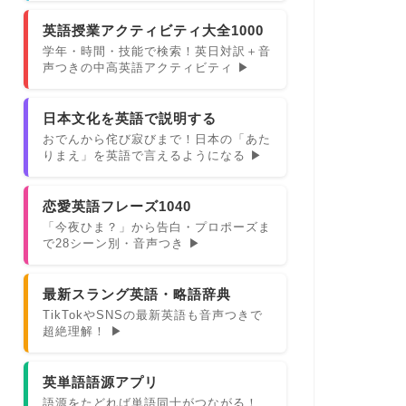
英語授業アクティビティ大全1000
学年・時間・技能で検索！英日対訳＋音
声つきの中高英語アクティビティ ▶
日本文化を英語で説明する
おでんから侘び寂びまで！日本の「あた
りまえ」を英語で言えるようになる ▶
恋愛英語フレーズ1040
「今夜ひま？」から告白・プロポーズま
で28シーン別・音声つき ▶
最新スラング英語・略語辞典
TikTokやSNSの最新英語も音声つきで
超絶理解！ ▶
英単語語源アプリ
語源をたどれば単語同士がつながる！