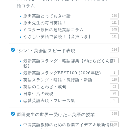
語コラム
原田英語とっておきの話
280
原田先生の毎日英語！
111
ミスター原田の超絶英語コラム
145
やさしい英語で多読！【音声つき】
111
214
"シン"・英会話スピード表現
最新英語スラング・略語辞典【AIはらだくん搭
1
載】
最新英語スラングBEST100 (2026年版)
1
英語スラング・略語・流行語・新語
119
英語のことわざ・成句
62
日常生活の表現
28
恋愛英語表現・フレーズ集
3
398
原田先生の世界一受けたい英語の授業
中高英語教師のための授業アイデア＆最新情報
169