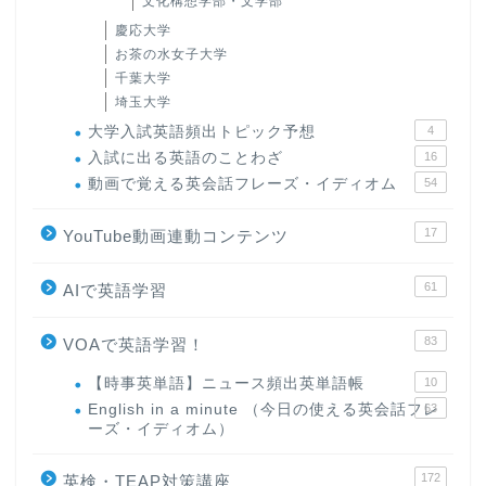
文化構想学部・文学部
慶応大学
お茶の水女子大学
千葉大学
埼玉大学
大学入試英語頻出トピック予想
4
入試に出る英語のことわざ
16
動画で覚える英会話フレーズ・イディオム
54
17
YouTube動画連動コンテンツ
61
AIで英語学習
83
VOAで英語学習！
【時事英単語】ニュース頻出英単語帳
10
English in a minute （今日の使える英会話フレ
63
ーズ・イディオム）
172
英検・TEAP対策講座