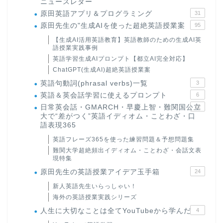
ニュースレター
原田英語アプリ＆プログラミング
31
原田先生の"生成AIを使った超絶英語授業案
95
【生成AI活用英語教育】英語教師のための生成AI英
語授業実践事例
英語学習生成AIプロンプト【都立AI完全対応】
ChatGPT(生成AI)超絶英語授業案
英語句動詞(phrasal verbs)一覧
3
英語＆英会話学習に使えるプロンプト
6
日常英会話・GMARCH・早慶上智・難関国公立
22
大で“差がつく”英語イディオム・ことわざ・口
語表現365
英語フレーズ365を使った練習問題＆予想問題集
難関大学超絶頻出イディオム・ことわざ・会話文表
現特集
原田先生の英語授業アイデア玉手箱
24
新人英語先生いらっしゃい！
海外の英語授業実践シリーズ
人生に大切なことは全てYouTubeから学んだ
4