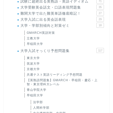
試験に超絶出る英熟語・英語イディオム
71
大学受験英会話文・口語表現問題集
35
難関大学で出た難英単語徹底暗記！
27
大学入試に出る英会話表現
29
大学・学部別傾向と対策ゼミ
18
GMARCH英語対策
立教大学
早稲田大学
大学入試そっくり予想問題集
117
東京大学
筑波大学
京都大学
共通テスト英語リーディング予想問題
【英熟語問題集】GMARCH・早稲田・慶応・上
智・東京理科大レベル
青山学院大学
早稲田大学
法学部
人間科学部