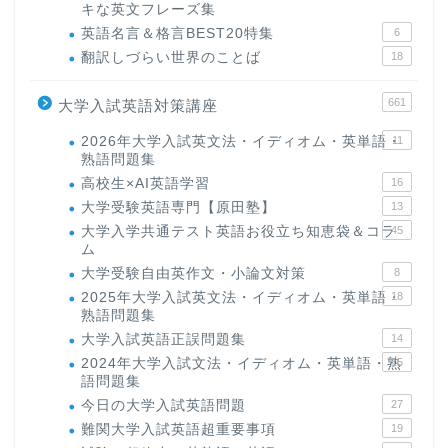
キな英文フレーズ集
英語名言＆格言BEST20特集
6
翻訳しづらい世界のことば
18
661
大学入試英語対策講座
2026年大学入試英文法・イディオム・英単語・
11
熟語問題集
高校生×AI英語学習
16
大学受験英語専門【原田塾】
13
大学入学共通テスト英語お役立ち知恵袋＆コラ
45
ム
大学受験自由英作文・小論文対策
8
2025年大学入試英文法・イディオム・英単語・
18
熟語問題集
大学入試英語正誤問題集
14
2024年大学入試文法・イディオム・英単語・熟
15
語問題集
今日の大学入試英語問題
27
難関大学入試英語超重要事項
19