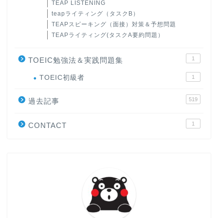
TEAP LISTENING
teapライティング（タスクB）
TEAPスピーキング（面接）対策＆予想問題
TEAPライティング(タスクA要約問題）
1
TOEIC勉強法＆実践問題集
ホーム
TOEIC初級者
1
519
過去記事
原田高志の”ほぼ日刊”英語
学習＆大学入試英語コラム
1
CONTACT
“シン”・英会話スピード表
現
大学入試英語対策講座
英語名言・格言・カッコい
い英語＆素敵な英文フレー