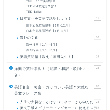
YouTubeで英語学習
TED-Edで英語学習！
TED Talks
日本文化を英語で説明しよう！
11
日本文化英語説明【9月-12月】
日本文化英語説明【1月-4月】
海外の文化
10
海外行事【1月～4月】
海外行事【9月-12月】
英語質問箱【教えて原田先生！】
25
23
洋楽で英語学習！（翻訳・和訳・歌詞つ
き）
67
英語名言・格言・カッコいい英語＆素敵な
英文フレーズ集
人生で大切なことはすべてネットから学んだ
23
英文手紙＆グリーティングカードに使えるステ
19