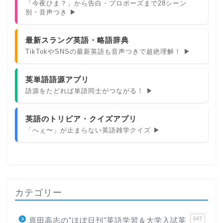
「今夜ひま？」から告白・プロポーズまで28シーン
別・音声つき ▶
最新スラング英語・略語辞典
TikTokやSNSの最新英語も音声つきで超絶理解！ ▶
英単語語源アプリ
語源をたどれば単語同士がつながる！ ▶
英語のトリビア・クイズアプリ
「へぇ〜」が止まらない英語雑学クイズ ▶
カテゴリー
647
原田高志の"ほぼ日刊"英語学習＆大学入試英