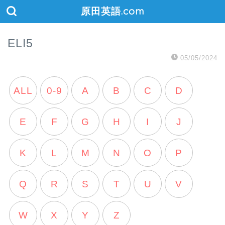
原田英語.com
ELI5
05/05/2024
ALL
0-9
A
B
C
D
E
F
G
H
I
J
K
L
M
N
O
P
Q
R
S
T
U
V
W
X
Y
Z