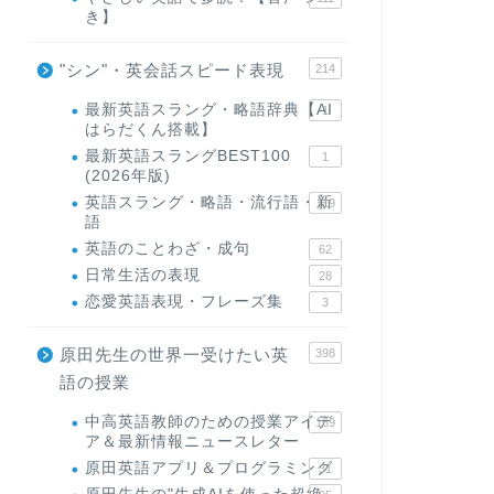
き】
"シン"・英会話スピード表現
214
最新英語スラング・略語辞典【AI
1
はらだくん搭載】
最新英語スラングBEST100
1
(2026年版)
英語スラング・略語・流行語・新
119
語
英語のことわざ・成句
62
日常生活の表現
28
恋愛英語表現・フレーズ集
3
原田先生の世界一受けたい英
398
語の授業
中高英語教師のための授業アイデ
169
ア＆最新情報ニュースレター
原田英語アプリ＆プログラミング
31