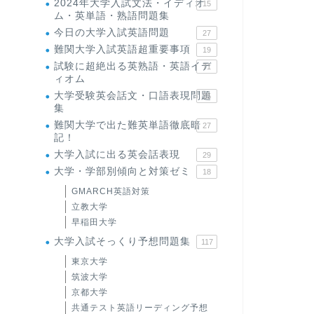
2024年大学入試文法・イディオ
15
ム・英単語・熟語問題集
今日の大学入試英語問題
27
難関大学入試英語超重要事項
19
試験に超絶出る英熟語・英語イデ
71
ィオム
大学受験英会話文・口語表現問題
35
集
難関大学で出た難英単語徹底暗
27
記！
大学入試に出る英会話表現
29
大学・学部別傾向と対策ゼミ
18
GMARCH英語対策
立教大学
早稲田大学
大学入試そっくり予想問題集
117
東京大学
筑波大学
京都大学
共通テスト英語リーディング予想