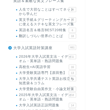
英語＆素敵な英文フレーズ集
人生で大切なことはすべてネット
23
から学んだ
英文手紙＆グリーティングカード
19
に使えるステキな英文フレーズ集
英語名言＆格言BEST20特集
6
翻訳しづらい世界のことば
18
大学入試英語対策講座
661
2026年大学入試英文法・イディ
11
オム・英単語・熟語問題集
高校生×AI英語学習
16
大学受験英語専門【原田塾】
13
大学入学共通テスト英語お役立ち
45
知恵袋＆コラム
大学受験自由英作文・小論文対策
8
2025年大学入試英文法・イディ
18
オム・英単語・熟語問題集
大学入試英語正誤問題集
14