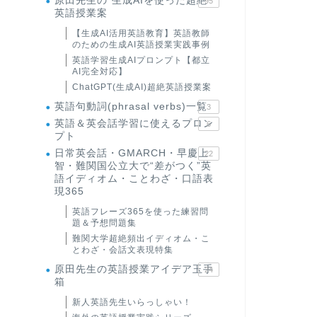
原田先生の"生成AIを使った超絶
95
英語授業案
【生成AI活用英語教育】英語教師
のための生成AI英語授業実践事例
英語学習生成AIプロンプト【都立
AI完全対応】
ChatGPT(生成AI)超絶英語授業案
英語句動詞(phrasal verbs)一覧
3
英語＆英会話学習に使えるプロン
6
プト
日常英会話・GMARCH・早慶上
22
智・難関国公立大で“差がつく”英
語イディオム・ことわざ・口語表
現365
英語フレーズ365を使った練習問
題＆予想問題集
難関大学超絶頻出イディオム・こ
とわざ・会話文表現特集
原田先生の英語授業アイデア玉手
24
箱
新人英語先生いらっしゃい！