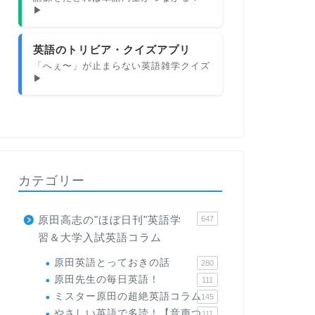
▶
英語のトリビア・クイズアプリ
「へぇ〜」が止まらない英語雑学クイズ
▶
カテゴリー
原田高志の"ほぼ日刊"英語学
647
習＆大学入試英語コラム
原田英語とっておきの話
280
原田先生の毎日英語！
111
ミスター原田の超絶英語コラム
145
やさしい英語で多読！【音声つ
111