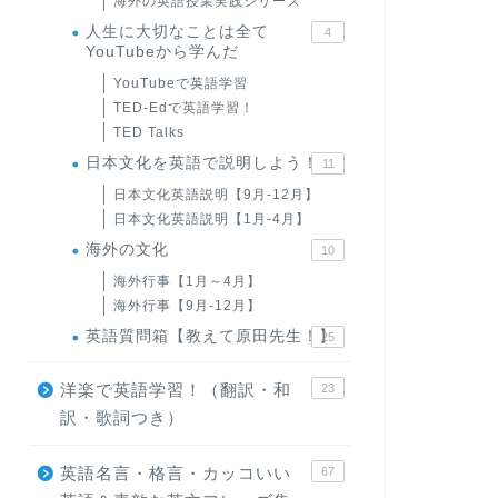
海外の英語授業実践シリーズ
人生に大切なことは全て
4
YouTubeから学んだ
YouTubeで英語学習
TED-Edで英語学習！
TED Talks
日本文化を英語で説明しよう！
11
日本文化英語説明【9月-12月】
日本文化英語説明【1月-4月】
海外の文化
10
海外行事【1月～4月】
海外行事【9月-12月】
英語質問箱【教えて原田先生！】
25
洋楽で英語学習！（翻訳・和
23
訳・歌詞つき）
英語名言・格言・カッコいい
67