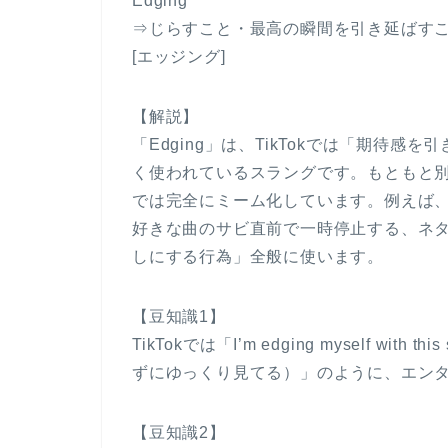
Edging
⇒じらすこと・最高の瞬間を引き延ばす
[エッジング]
【解説】
「Edging」は、TikTokでは「期待
く使われているスラングです。もともと別の
では完全にミーム化しています。例えば
好きな曲のサビ直前で一時停止する、ネ
しにする行為」全般に使います。
【豆知識1】
TikTokでは「I’m edging myself w
ずにゆっくり見てる）」のように、エン
【豆知識2】