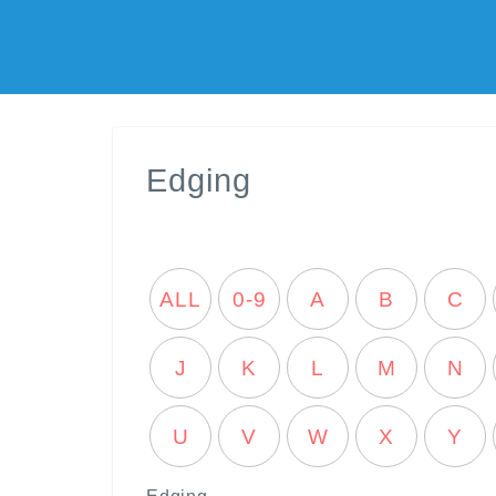
Edging
ALL
0-9
A
B
C
J
K
L
M
N
U
V
W
X
Y