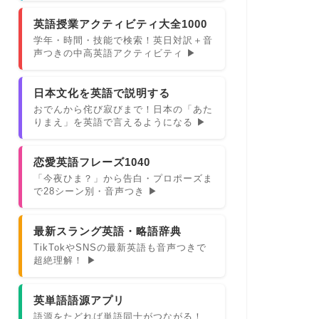
英語授業アクティビティ大全1000
学年・時間・技能で検索！英日対訳＋音
声つきの中高英語アクティビティ ▶
日本文化を英語で説明する
おでんから侘び寂びまで！日本の「あた
りまえ」を英語で言えるようになる ▶
恋愛英語フレーズ1040
「今夜ひま？」から告白・プロポーズま
で28シーン別・音声つき ▶
最新スラング英語・略語辞典
TikTokやSNSの最新英語も音声つきで
超絶理解！ ▶
英単語語源アプリ
語源をたどれば単語同士がつながる！