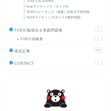
TEAP LISTENING
teapライティング（タスクB）
TEAPスピーキング（面接）対策＆予想問題
TEAPライティング(タスクA要約問題）
1
TOEIC勉強法＆実践問題集
ホーム
TOEIC初級者
1
519
原田高志の”ほぼ日刊”英語
過去記事
学習＆大学入試英語コラム
1
CONTACT
“シン”・英会話スピード表
現
大学入試英語対策講座
英語名言・格言・カッコい
い英語＆素敵な英文フレー