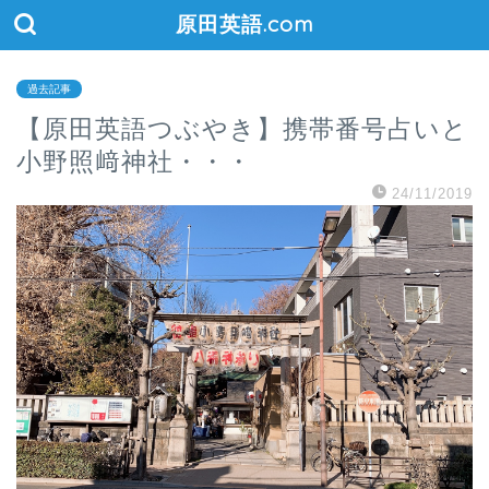
原田英語.com
過去記事
【原田英語つぶやき】携帯番号占いと
小野照﨑神社・・・
24/11/2019