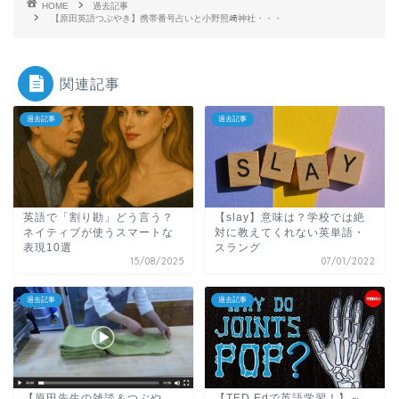
HOME
過去記事
【原田英語つぶやき】携帯番号占いと小野照﨑神社・・・
関連記事
過去記事
過去記事
英語で「割り勘」どう言う？
【slay】意味は？学校では絶
ネイティブが使うスマートな
対に教えてくれない英単語・
表現10選
スラング
15/08/2025
07/01/2022
過去記事
過去記事
【原田先生の雑談＆つぶや
【TED Edで英語学習！】～