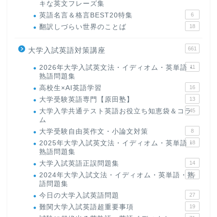
キな英文フレーズ集
英語名言＆格言BEST20特集
6
翻訳しづらい世界のことば
18
661
大学入試英語対策講座
2026年大学入試英文法・イディオム・英単語・
11
熟語問題集
高校生×AI英語学習
16
大学受験英語専門【原田塾】
13
大学入学共通テスト英語お役立ち知恵袋＆コラ
45
ム
大学受験自由英作文・小論文対策
8
2025年大学入試英文法・イディオム・英単語・
18
熟語問題集
大学入試英語正誤問題集
14
2024年大学入試文法・イディオム・英単語・熟
15
語問題集
今日の大学入試英語問題
27
難関大学入試英語超重要事項
19