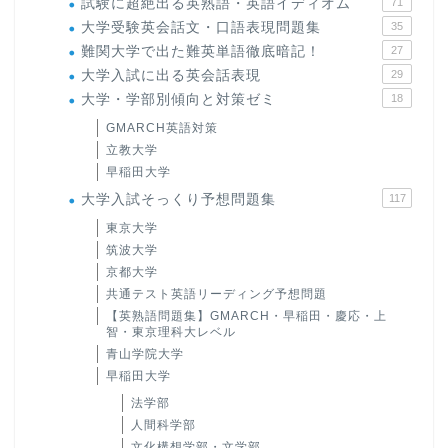
試験に超絶出る英熟語・英語イディオム
71
大学受験英会話文・口語表現問題集
35
難関大学で出た難英単語徹底暗記！
27
大学入試に出る英会話表現
29
大学・学部別傾向と対策ゼミ
18
GMARCH英語対策
立教大学
早稲田大学
大学入試そっくり予想問題集
117
東京大学
筑波大学
京都大学
共通テスト英語リーディング予想問題
【英熟語問題集】GMARCH・早稲田・慶応・上
智・東京理科大レベル
青山学院大学
早稲田大学
法学部
人間科学部
文化構想学部・文学部