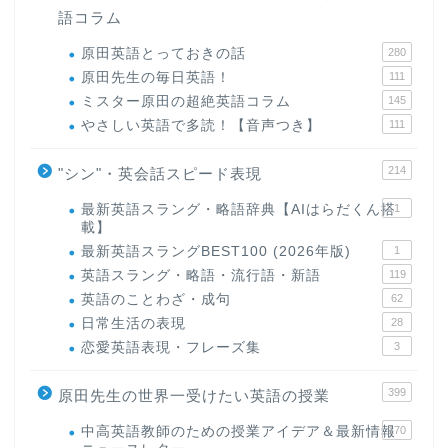
語コラム
原田英語とっておきの話
280
原田先生の毎日英語！
111
ミスター原田の超絶英語コラム
145
やさしい英語で多読！【音声つき】
111
214
"シン"・英会話スピード表現
最新英語スラング・略語辞典【AIはらだくん搭
1
載】
最新英語スラングBEST100 (2026年版)
1
英語スラング・略語・流行語・新語
119
英語のことわざ・成句
62
日常生活の表現
28
恋愛英語表現・フレーズ集
3
399
原田先生の世界一受けたい英語の授業
中高英語教師のための授業アイデア＆最新情報
170