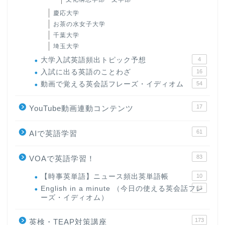
慶応大学
お茶の水女子大学
千葉大学
埼玉大学
大学入試英語頻出トピック予想
4
入試に出る英語のことわざ
16
動画で覚える英会話フレーズ・イディオム
54
17
YouTube動画連動コンテンツ
61
AIで英語学習
83
VOAで英語学習！
【時事英単語】ニュース頻出英単語帳
10
English in a minute （今日の使える英会話フレ
63
ーズ・イディオム）
173
英検・TEAP対策講座