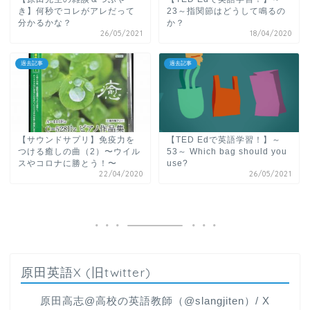
き】何秒でコレがアレだって
23～指関節はどうして鳴るの
分かるかな？
か？
26/05/2021
18/04/2020
過去記事
過去記事
【サウンドサプリ】免疫力を
【TED Edで英語学習！】～
つける癒しの曲（2）〜ウイル
53～ Which bag should you
スやコロナに勝とう！〜
use?
22/04/2020
26/05/2021
原田英語X (旧twitter)
原田高志@高校の英語教師（@slangjiten）/ X