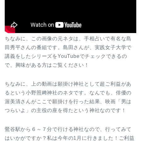
ちなみに、この画像の元ネタは、手相占いで有名な島
田秀平さんの番組です。島田さんが、実践女子大学で
講義をしたシリーズをYouTubeでチェックできるの
で、興味がある方はご覧ください！
ちなみに、上の動画は願掛け神社として超ご利益があ
るという小野照﨑神社のネタです。なんでも、俳優の
渥美清さんがここで願掛けを行った結果、映画「男は
つらいよ」の主役の座を得たという神社なのです！
鶯谷駅から６～７分で行ける神社なので、行ってみて
はいかがですか？私は今年の1月に行きました！ご利益