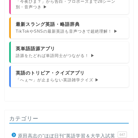
「今夜ひま？」から告白・プロポーズまで28シーン
別・音声つき ▶
最新スラング英語・略語辞典
TikTokやSNSの最新英語も音声つきで超絶理解！ ▶
英単語語源アプリ
語源をたどれば単語同士がつながる！ ▶
英語のトリビア・クイズアプリ
「へぇ〜」が止まらない英語雑学クイズ ▶
カテゴリー
647
原田高志の"ほぼ日刊"英語学習＆大学入試英