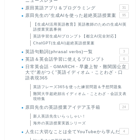
ニュースレター
原田英語アプリ＆プログラミング
31
原田先生の"生成AIを使った超絶英語授業案
95
【生成AI活用英語教育】英語教師のための生成AI英
語授業実践事例
英語学習生成AIプロンプト【都立AI完全対応】
ChatGPT(生成AI)超絶英語授業案
英語句動詞(phrasal verbs)一覧
3
英語＆英会話学習に使えるプロンプト
6
日常英会話・GMARCH・早慶上智・難関国公立
22
大で“差がつく”英語イディオム・ことわざ・口
語表現365
英語フレーズ365を使った練習問題＆予想問題集
難関大学超絶頻出イディオム・ことわざ・会話文表
現特集
原田先生の英語授業アイデア玉手箱
24
新人英語先生いらっしゃい！
海外の英語授業実践シリーズ
人生に大切なことは全てYouTubeから学んだ
4