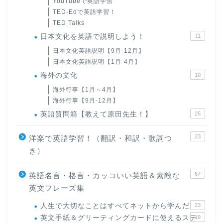
YouTubeで英語学習
TED-Edで英語学習！
TED Talks
日本文化を英語で説明しよう！
11
日本文化英語説明【9月-12月】
日本文化英語説明【1月-4月】
海外の文化
10
海外行事【1月～4月】
海外行事【9月-12月】
英語質問箱【教えて原田先生！】
25
23
洋楽で英語学習！（翻訳・和訳・歌詞つ
き）
67
英語名言・格言・カッコいい英語＆素敵な
英文フレーズ集
人生で大切なことはすべてネットから学んだ
23
英文手紙＆グリーティングカードに使えるステ
19