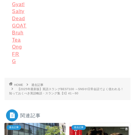
Gyat!
Salty
Dead
GOAT
Bruh
Tea
Ong
FR
G
HOME
過去記事
【2025年最新版】英語スラングBEST100 ～SNSや日常会話でよく使われる！
知っておくべき英語略語・スラング集【3】41～60
関連記事
過去記事
過去記事