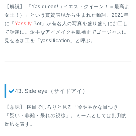
【解説】 「Yas queen!（イエス・クイーン！＝最高よ
女王！）」という賞賛表現から生まれた動詞。2021年
に「
Yassify
Bot」が有名人の写真を盛り盛りに加工し
て話題に。派手なアイメイクや肌補正でゴージャスに
見せる加工を「yassification」と呼ぶ。
43. Side eye（サイドアイ）
【意味】 横目でじろりと見る「冷ややかな目つき」
「疑い・非難・呆れの視線」。ミームとしては批判的
反応を表す。