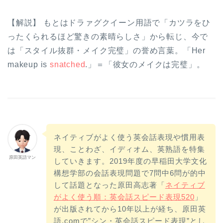
【解説】 もとはドラァグクイーン用語で「カツラをひ
ったくられるほど驚きの素晴らしさ」から転じ、今で
は「スタイル抜群・メイク完璧」の誉め言葉。「Her
makeup is
snatched
.」＝「彼女のメイクは完璧」。
ネイティブがよく使う英会話表現や慣用表
現、ことわざ、イディオム、英熟語を特集
原田英語マン
していきます。2019年度の早稲田大学文化
構想学部の会話表現問題で7問中6問が的中
して話題となった原田高志著「
ネイティブ
がよく使う順：英会話スピード表現520
」
が出版されてから10年以上が経ち、原田英
語.comで”シン・英会話スピード表現”とし