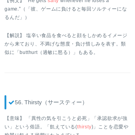
【例文】 “He gets
salty
whenever he loses a
game.”（「彼、ゲームに負けると毎回ソルティーにな
るんだ」）
【解説】 塩辛い食品を食べると顔をしかめるイメージ
から来ており、不満げな態度・負け惜しみを表す。類
似に「butthurt（過敏に怒る）」もある。
56. Thirsty（サースティー）
【意味】 「異性の気を引こうと必死」「承認欲求が強
い」という俗語。「飢えている(
thirsty
)」ことを恋愛や