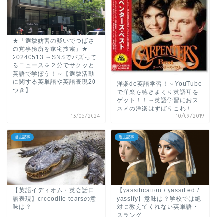
★「選挙妨害の疑いでつばさ
の党事務所を家宅捜索」★
20240513 ～SNSでバズって
るニュースを２分でサクッと
英語で学ぼう！～【選挙活動
に関する英単語や英語表現20
洋楽de英語学習！～YouTube
つき】
で洋楽を聴きまくり英語耳を
ゲット！！～英語学習におス
スメの洋楽はずばりこれ！
13/05/2024
10/09/2019
過去記事
過去記事
【英語イディオム・英会話口
【yassification / yassified /
語表現】crocodile tearsの意
yassify】意味は？学校では絶
味は？
対に教えてくれない英単語・
スラング