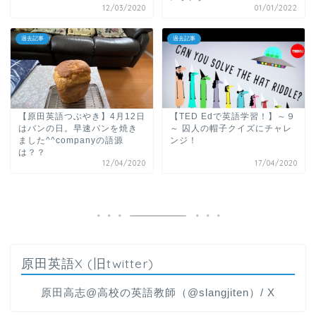
12/03/2020
01/01/2022
過去記事
過去記事
【原田英語つぶやき】4月12日
【TED Edで英語学習！】～９
はパンの日。早速パンを焼き
～ 囚人の帽子クイズにチャレ
ました^^companyの語源
ンジ！
は？？
12/04/2020
17/04/2020
原田英語X (旧twitter)
原田高志@高校の英語教師（@slangjiten）/ X