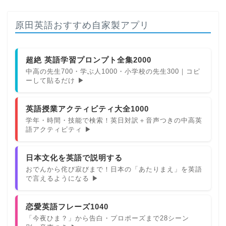
原田英語おすすめ自家製アプリ
超絶 英語学習プロンプト全集2000
中高の先生700・学ぶ人1000・小学校の先生300｜コピ
ーして貼るだけ ▶
英語授業アクティビティ大全1000
学年・時間・技能で検索！英日対訳＋音声つきの中高英
語アクティビティ ▶
ホーム
日本文化を英語で説明する
原田高志の”ほぼ日刊”英語
おでんから侘び寂びまで！日本の「あたりまえ」を英語
学習＆大学入試英語コラム
で言えるようになる ▶
“シン”・英会話スピード表
恋愛英語フレーズ1040
現
「今夜ひま？」から告白・プロポーズまで28シーン