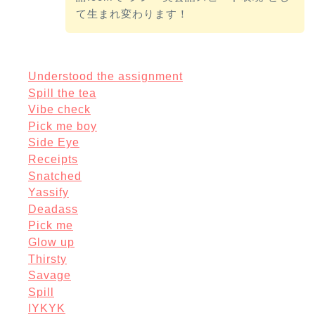
て生まれ変わります！
Understood the assignment
Spill the tea
Vibe check
Pick me boy
Side Eye
Receipts
Snatched
Yassify
Deadass
Pick me
Glow up
Thirsty
Savage
Spill
IYKYK