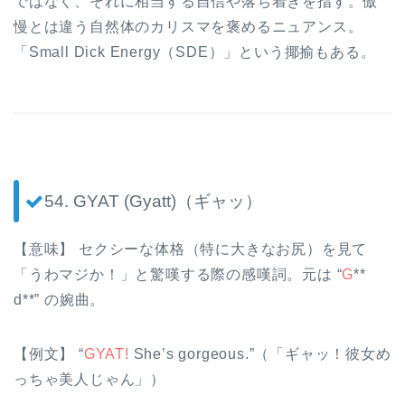
ではなく、それに相当する自信や落ち着きを指す。傲
慢とは違う自然体のカリスマを褒めるニュアンス。
「Small Dick Energy（SDE）」という揶揄もある。
54. GYAT (Gyatt)（ギャッ）
【意味】 セクシーな体格（特に大きなお尻）を見て
「うわマジか！」と驚嘆する際の感嘆詞。元は “
G
**
d**” の婉曲。
【例文】 “
GYAT!
She’s gorgeous.”（「ギャッ！彼女め
っちゃ美人じゃん」）