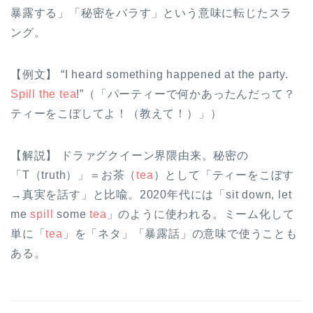
暴露する」「秘密をバラす」という意味に転じたスラ
ング。
【例文】 “I heard something happened at the party.
Spill the tea
!”（「パーティーで何かあったんだって？
ティーをこぼしてよ！（教えて！）」）
【解説】 ドラァグクイーン界隈由来。秘密の
「T（truth）」＝お茶（
tea
）として「ティーをこぼす
→真実を話す」と比喩。2020年代には「sit down, let
me
spill
some
tea
」のように使われる。ミーム化して
単に「
tea
」を「ネタ」「暴露話」の意味で使うことも
ある。