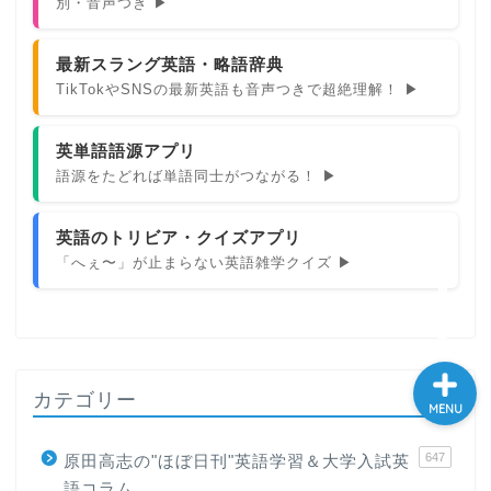
別・音声つき ▶
大学入試英語対策講座
最新スラング英語・略語辞典
TikTokやSNSの最新英語も音声つきで超絶理解！ ▶
英語名言・格言・カッコい
い英語＆素敵な英文フレー
ズ集
英単語語源アプリ
語源をたどれば単語同士がつながる！ ▶
過去記事
英語のトリビア・クイズアプリ
CONTACT
「へぇ〜」が止まらない英語雑学クイズ ▶
カテゴリー
MENU
647
原田高志の"ほぼ日刊"英語学習＆大学入試英
語コラム