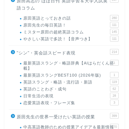
原田高志の"ほぼ日刊"英語学習＆大学入試英
語コラム
原田英語とっておきの話
280
原田先生の毎日英語！
111
ミスター原田の超絶英語コラム
145
やさしい英語で多読！【音声つき】
111
214
"シン"・英会話スピード表現
最新英語スラング・略語辞典【AIはらだくん搭
1
載】
最新英語スラングBEST100 (2026年版)
1
英語スラング・略語・流行語・新語
119
英語のことわざ・成句
62
日常生活の表現
28
恋愛英語表現・フレーズ集
3
399
原田先生の世界一受けたい英語の授業
中高英語教師のための授業アイデア＆最新情報
170