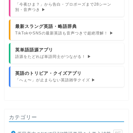
「今夜ひま？」から告白・プロポーズまで28シーン
別・音声つき ▶
最新スラング英語・略語辞典
TikTokやSNSの最新英語も音声つきで超絶理解！ ▶
英単語語源アプリ
語源をたどれば単語同士がつながる！ ▶
英語のトリビア・クイズアプリ
「へぇ〜」が止まらない英語雑学クイズ ▶
カテゴリー
647