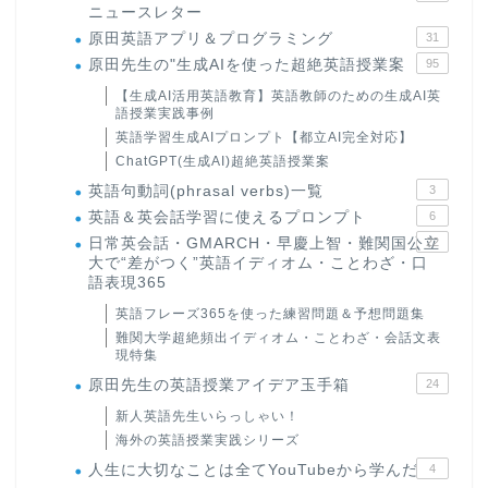
ニュースレター
原田英語アプリ＆プログラミング
31
原田先生の"生成AIを使った超絶英語授業案
95
【生成AI活用英語教育】英語教師のための生成AI英
語授業実践事例
英語学習生成AIプロンプト【都立AI完全対応】
ChatGPT(生成AI)超絶英語授業案
英語句動詞(phrasal verbs)一覧
3
英語＆英会話学習に使えるプロンプト
6
日常英会話・GMARCH・早慶上智・難関国公立
22
大で“差がつく”英語イディオム・ことわざ・口
語表現365
英語フレーズ365を使った練習問題＆予想問題集
難関大学超絶頻出イディオム・ことわざ・会話文表
現特集
原田先生の英語授業アイデア玉手箱
24
新人英語先生いらっしゃい！
海外の英語授業実践シリーズ
人生に大切なことは全てYouTubeから学んだ
4