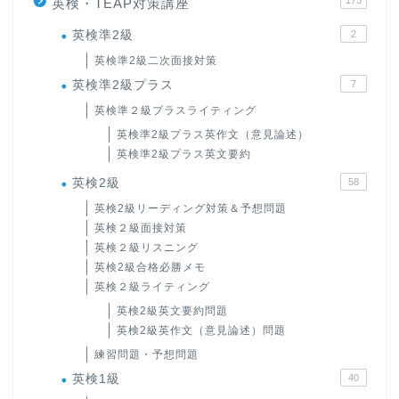
173
英検・TEAP対策講座
英検準2級
2
英検準2級二次面接対策
英検準2級プラス
7
英検準２級プラスライティング
英検準2級プラス英作文（意見論述）
英検準2級プラス英文要約
英検2級
58
英検2級リーディング対策＆予想問題
英検２級面接対策
英検２級リスニング
英検2級合格必勝メモ
英検２級ライティング
英検2級英文要約問題
英検2級英作文（意見論述）問題
練習問題・予想問題
英検1級
40