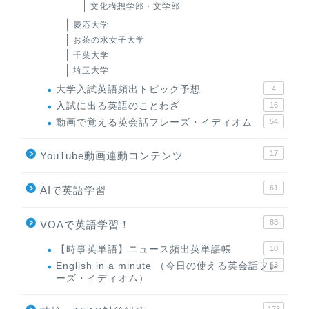
文化構想学部・文学部
慶応大学
お茶の水女子大学
千葉大学
埼玉大学
大学入試英語頻出トピック予想
4
入試に出る英語のことわざ
16
動画で覚える英会話フレーズ・イディオム
54
17
YouTube動画連動コンテンツ
61
AIで英語学習
83
VOAで英語学習！
【時事英単語】ニュース頻出英単語帳
10
English in a minute （今日の使える英会話フレ
63
ーズ・イディオム）