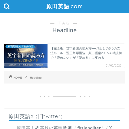
原田英語.com
― TAG ―
Headline
原田英語とっておきの話
【完全版】英字新聞の読み方──見出しの8つの文
法ルール・逆三角形構造・頻出語彙200＆AI精読術
で「読めない」が「読める」に変わる
31/03/2026
HOME
Headline
原田英語X (旧twitter)
原田高志@高校の英語教師（@slangjiten）/ X