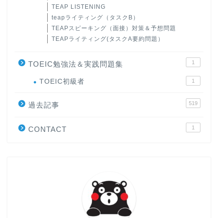
TEAP LISTENING
teapライティング（タスクB）
TEAPスピーキング（面接）対策＆予想問題
TEAPライティング(タスクA要約問題）
1
TOEIC勉強法＆実践問題集
ホーム
TOEIC初級者
1
519
原田高志の”ほぼ日刊”英語
過去記事
学習＆大学入試英語コラム
1
CONTACT
“シン”・英会話スピード表
現
大学入試英語対策講座
英語名言・格言・カッコい
い英語＆素敵な英文フレー