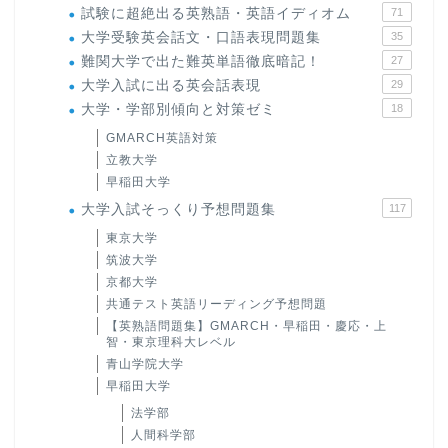
試験に超絶出る英熟語・英語イディオム
71
大学受験英会話文・口語表現問題集
35
難関大学で出た難英単語徹底暗記！
27
大学入試に出る英会話表現
29
大学・学部別傾向と対策ゼミ
18
GMARCH英語対策
立教大学
早稲田大学
大学入試そっくり予想問題集
117
東京大学
筑波大学
京都大学
共通テスト英語リーディング予想問題
【英熟語問題集】GMARCH・早稲田・慶応・上
智・東京理科大レベル
青山学院大学
早稲田大学
法学部
人間科学部