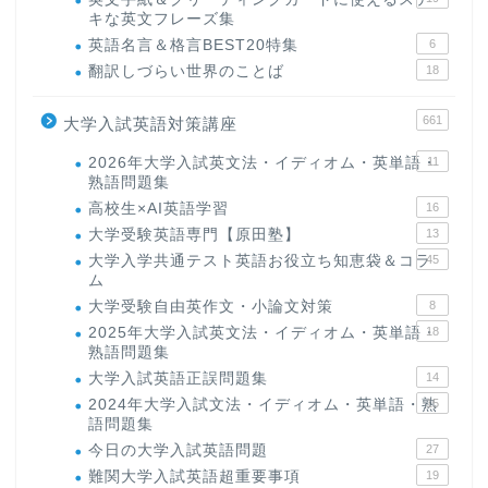
キな英文フレーズ集
英語名言＆格言BEST20特集
6
翻訳しづらい世界のことば
18
661
大学入試英語対策講座
2026年大学入試英文法・イディオム・英単語・
11
熟語問題集
高校生×AI英語学習
16
大学受験英語専門【原田塾】
13
大学入学共通テスト英語お役立ち知恵袋＆コラ
45
ム
大学受験自由英作文・小論文対策
8
2025年大学入試英文法・イディオム・英単語・
18
熟語問題集
大学入試英語正誤問題集
14
2024年大学入試文法・イディオム・英単語・熟
15
語問題集
今日の大学入試英語問題
27
難関大学入試英語超重要事項
19