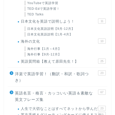
YouTubeで英語学習
TED-Edで英語学習！
TED Talks
日本文化を英語で説明しよう！
11
日本文化英語説明【9月-12月】
日本文化英語説明【1月-4月】
海外の文化
10
海外行事【1月～4月】
海外行事【9月-12月】
英語質問箱【教えて原田先生！】
25
23
洋楽で英語学習！（翻訳・和訳・歌詞つ
き）
67
英語名言・格言・カッコいい英語＆素敵な
英文フレーズ集
人生で大切なことはすべてネットから学んだ
23
英文手紙＆グリーティングカードに使えるステ
19