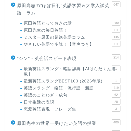
647
原田高志の"ほぼ日刊"英語学習＆大学入試英
語コラム
原田英語とっておきの話
280
原田先生の毎日英語！
111
ミスター原田の超絶英語コラム
145
やさしい英語で多読！【音声つき】
111
214
"シン"・英会話スピード表現
最新英語スラング・略語辞典【AIはらだくん搭
1
載】
最新英語スラングBEST100 (2026年版)
1
英語スラング・略語・流行語・新語
119
英語のことわざ・成句
62
日常生活の表現
28
恋愛英語表現・フレーズ集
3
400
原田先生の世界一受けたい英語の授業