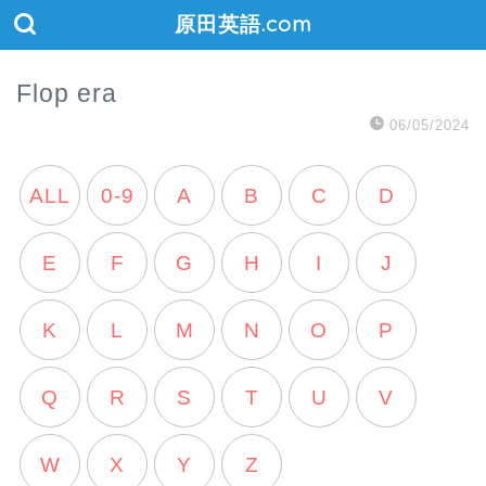
原田英語.com
Flop era
06/05/2024
ALL
0-9
A
B
C
D
E
F
G
H
I
J
K
L
M
N
O
P
Q
R
S
T
U
V
W
X
Y
Z