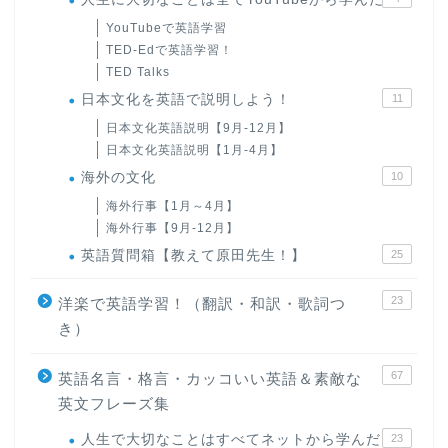
YouTubeで英語学習
TED-Edで英語学習！
TED Talks
日本文化を英語で説明しよう！
11
日本文化英語説明【9月-12月】
日本文化英語説明【1月-4月】
海外の文化
10
海外行事【1月～4月】
海外行事【9月-12月】
英語質問箱【教えて原田先生！】
25
23
洋楽で英語学習！（翻訳・和訳・歌詞つ
き）
67
英語名言・格言・カッコいい英語＆素敵な
英文フレーズ集
人生で大切なことはすべてネットから学んだ
23