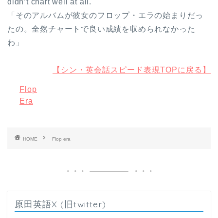
didn’t chart well at all.
「そのアルバムが彼女のフロップ・エラの始まりだっ
たの。全然チャートで良い成績を収められなかった
わ」
【シン・英会話スピード表現TOPに戻る】
Flop
Era
HOME
Flop era
原田英語X (旧twitter)