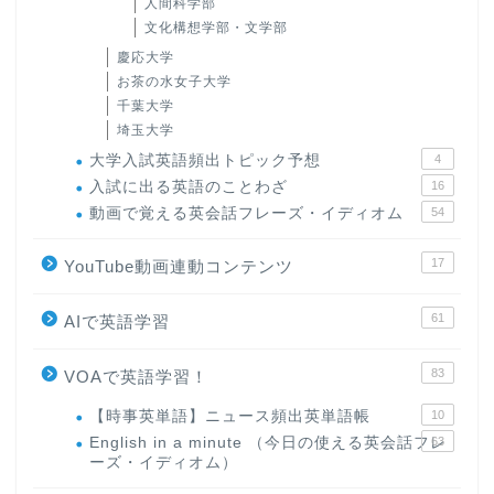
人間科学部
文化構想学部・文学部
慶応大学
お茶の水女子大学
千葉大学
埼玉大学
大学入試英語頻出トピック予想
4
入試に出る英語のことわざ
16
動画で覚える英会話フレーズ・イディオム
54
17
YouTube動画連動コンテンツ
61
AIで英語学習
83
VOAで英語学習！
【時事英単語】ニュース頻出英単語帳
10
English in a minute （今日の使える英会話フレ
63
ーズ・イディオム）