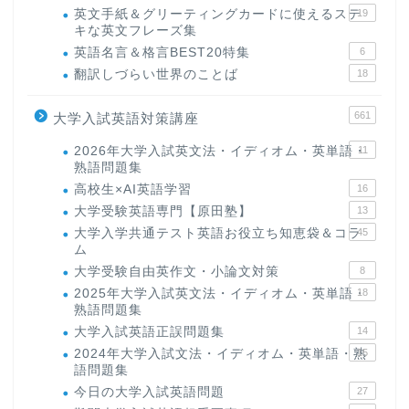
英文手紙＆グリーティングカードに使えるステ
19
キな英文フレーズ集
英語名言＆格言BEST20特集
6
翻訳しづらい世界のことば
18
661
大学入試英語対策講座
2026年大学入試英文法・イディオム・英単語・
11
熟語問題集
高校生×AI英語学習
16
大学受験英語専門【原田塾】
13
大学入学共通テスト英語お役立ち知恵袋＆コラ
45
ム
大学受験自由英作文・小論文対策
8
2025年大学入試英文法・イディオム・英単語・
18
熟語問題集
大学入試英語正誤問題集
14
2024年大学入試文法・イディオム・英単語・熟
15
語問題集
今日の大学入試英語問題
27