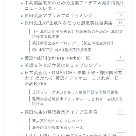
中高英語教師のための授業アイデア＆最新情報
171
ニュースレター
原田英語アプリ＆プログラミング
31
原田先生の"生成AIを使った超絶英語授業案
95
【生成AI活用英語教育】英語教師のための生成AI英
語授業実践事例
英語学習生成AIプロンプト【都立AI完全対応】
ChatGPT(生成AI)超絶英語授業案
英語句動詞(phrasal verbs)一覧
3
英語＆英会話学習に使えるプロンプト
6
日常英会話・GMARCH・早慶上智・難関国公立
22
大で“差がつく”英語イディオム・ことわざ・口
語表現365
英語フレーズ365を使った練習問題＆予想問題集
難関大学超絶頻出イディオム・ことわざ・会話文表
現特集
原田先生の英語授業アイデア玉手箱
24
新人英語先生いらっしゃい！
海外の英語授業実践シリーズ
人生に大切なことは全てYouTubeから学んだ
4