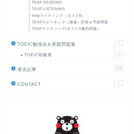
TEAP READING
TEAP LISTENING
teapライティング（タスクB）
TEAPスピーキング（面接）対策＆予想問題
TEAPライティング(タスクA要約問題）
1
TOEIC勉強法＆実践問題集
ホーム
TOEIC初級者
1
519
原田高志の”ほぼ日刊”英語
過去記事
学習＆大学入試英語コラム
1
CONTACT
“シン”・英会話スピード表
現
大学入試英語対策講座
英語名言・格言・カッコい