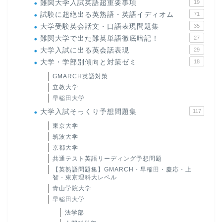
難関大学入試英語超重要事項
19
試験に超絶出る英熟語・英語イディオム
71
大学受験英会話文・口語表現問題集
35
難関大学で出た難英単語徹底暗記！
27
大学入試に出る英会話表現
29
大学・学部別傾向と対策ゼミ
18
GMARCH英語対策
立教大学
早稲田大学
大学入試そっくり予想問題集
117
東京大学
筑波大学
京都大学
共通テスト英語リーディング予想問題
【英熟語問題集】GMARCH・早稲田・慶応・上
智・東京理科大レベル
青山学院大学
早稲田大学
法学部