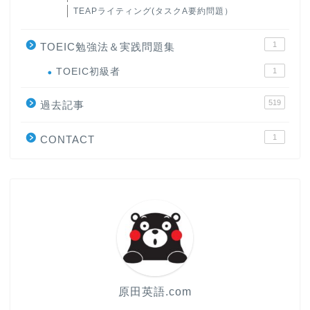
TEAPライティング(タスクA要約問題）
1
TOEIC勉強法＆実践問題集
ホーム
TOEIC初級者
1
519
過去記事
原田高志の”ほぼ日刊”英語
学習＆大学入試英語コラム
1
CONTACT
“シン”・英会話スピード表
現
大学入試英語対策講座
英語名言・格言・カッコい
い英語＆素敵な英文フレー
ズ集
原田英語.com