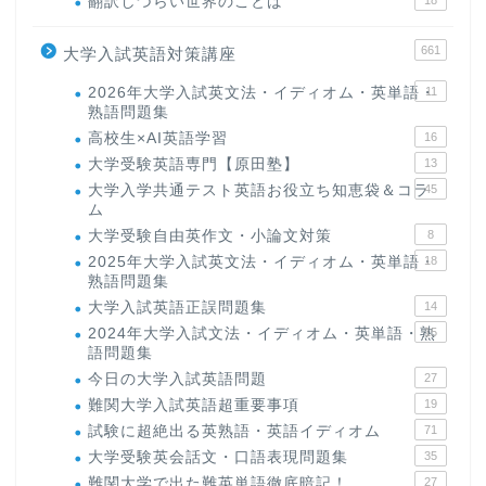
翻訳しづらい世界のことば
18
661
大学入試英語対策講座
2026年大学入試英文法・イディオム・英単語・
11
熟語問題集
高校生×AI英語学習
16
大学受験英語専門【原田塾】
13
大学入学共通テスト英語お役立ち知恵袋＆コラ
45
ム
大学受験自由英作文・小論文対策
8
2025年大学入試英文法・イディオム・英単語・
18
熟語問題集
大学入試英語正誤問題集
14
2024年大学入試文法・イディオム・英単語・熟
15
語問題集
今日の大学入試英語問題
27
難関大学入試英語超重要事項
19
試験に超絶出る英熟語・英語イディオム
71
大学受験英会話文・口語表現問題集
35
難関大学で出た難英単語徹底暗記！
27