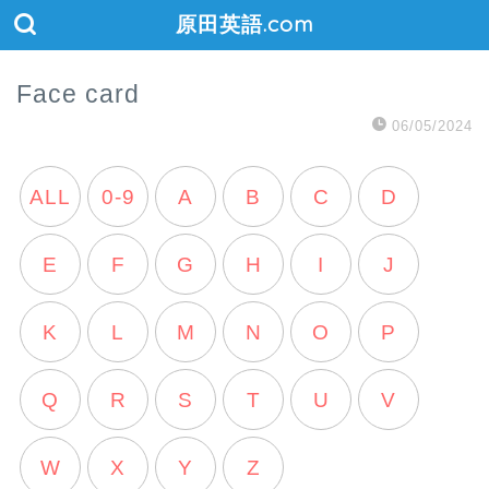
原田英語.com
Face card
06/05/2024
ALL
0-9
A
B
C
D
E
F
G
H
I
J
K
L
M
N
O
P
Q
R
S
T
U
V
W
X
Y
Z