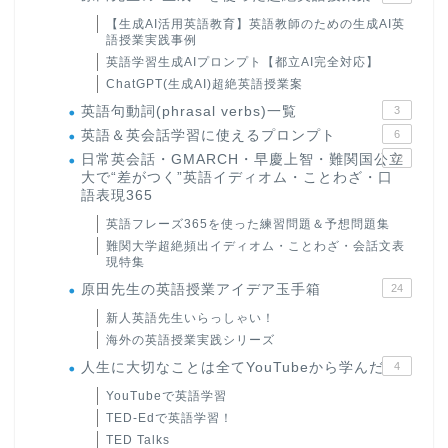
【生成AI活用英語教育】英語教師のための生成AI英
語授業実践事例
英語学習生成AIプロンプト【都立AI完全対応】
ChatGPT(生成AI)超絶英語授業案
英語句動詞(phrasal verbs)一覧
3
英語＆英会話学習に使えるプロンプト
6
日常英会話・GMARCH・早慶上智・難関国公立
22
大で“差がつく”英語イディオム・ことわざ・口
語表現365
英語フレーズ365を使った練習問題＆予想問題集
難関大学超絶頻出イディオム・ことわざ・会話文表
現特集
原田先生の英語授業アイデア玉手箱
24
新人英語先生いらっしゃい！
海外の英語授業実践シリーズ
人生に大切なことは全てYouTubeから学んだ
4
YouTubeで英語学習
TED-Edで英語学習！
TED Talks