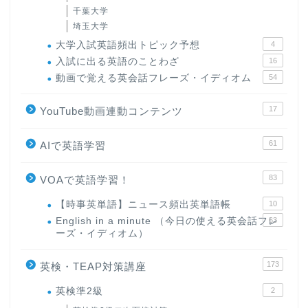
千葉大学
埼玉大学
大学入試英語頻出トピック予想
4
入試に出る英語のことわざ
16
動画で覚える英会話フレーズ・イディオム
54
17
YouTube動画連動コンテンツ
61
AIで英語学習
83
VOAで英語学習！
【時事英単語】ニュース頻出英単語帳
10
English in a minute （今日の使える英会話フレ
63
ーズ・イディオム）
173
英検・TEAP対策講座
英検準2級
2