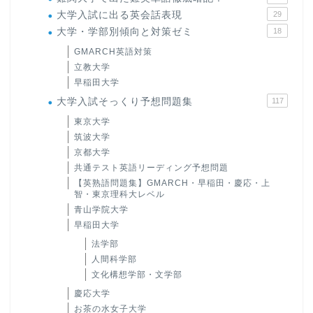
大学入試に出る英会話表現
29
大学・学部別傾向と対策ゼミ
18
GMARCH英語対策
立教大学
早稲田大学
大学入試そっくり予想問題集
117
東京大学
筑波大学
京都大学
共通テスト英語リーディング予想問題
【英熟語問題集】GMARCH・早稲田・慶応・上
智・東京理科大レベル
青山学院大学
早稲田大学
法学部
人間科学部
文化構想学部・文学部
慶応大学
お茶の水女子大学