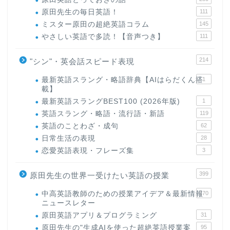
原田先生の毎日英語！
111
ミスター原田の超絶英語コラム
145
やさしい英語で多読！【音声つき】
111
214
"シン"・英会話スピード表現
最新英語スラング・略語辞典【AIはらだくん搭
1
載】
最新英語スラングBEST100 (2026年版)
1
英語スラング・略語・流行語・新語
119
英語のことわざ・成句
62
日常生活の表現
28
恋愛英語表現・フレーズ集
3
399
原田先生の世界一受けたい英語の授業
中高英語教師のための授業アイデア＆最新情報
170
ニュースレター
原田英語アプリ＆プログラミング
31
原田先生の"生成AIを使った超絶英語授業案
95