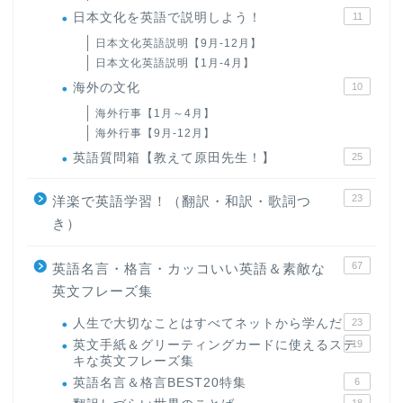
日本文化を英語で説明しよう！
11
日本文化英語説明【9月-12月】
日本文化英語説明【1月-4月】
海外の文化
10
海外行事【1月～4月】
海外行事【9月-12月】
英語質問箱【教えて原田先生！】
25
23
洋楽で英語学習！（翻訳・和訳・歌詞つ
き）
67
英語名言・格言・カッコいい英語＆素敵な
英文フレーズ集
人生で大切なことはすべてネットから学んだ
23
英文手紙＆グリーティングカードに使えるステ
19
キな英文フレーズ集
英語名言＆格言BEST20特集
6