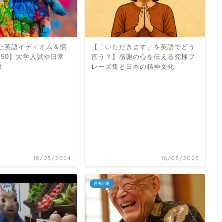
た英語イディオム＆慣
【「いただきます」を英語でどう
P50】大学入試や日常
言う？】感謝の心を伝える究極フ
！
レーズ集と日本の精神文化
18/05/2024
16/08/2025
過去記事