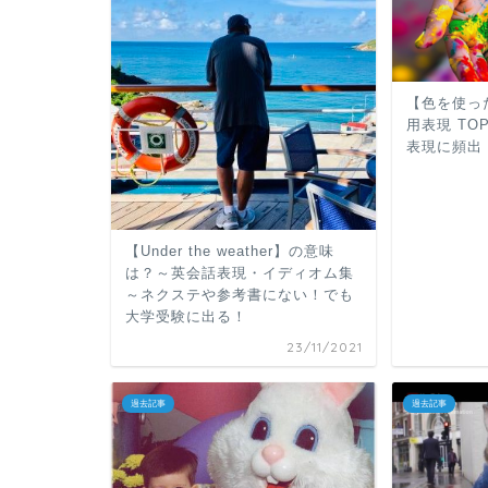
【色を使っ
用表現 TO
表現に頻出
【Under the weather】の意味
は？～英会話表現・イディオム集
～ネクステや参考書にない！でも
大学受験に出る！
23/11/2021
過去記事
過去記事