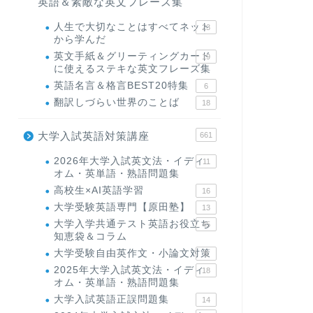
英語＆素敵な英文フレーズ集
人生で大切なことはすべてネット
23
から学んだ
英文手紙＆グリーティングカード
19
に使えるステキな英文フレーズ集
英語名言＆格言BEST20特集
6
翻訳しづらい世界のことば
18
大学入試英語対策講座
661
2026年大学入試英文法・イディ
11
オム・英単語・熟語問題集
高校生×AI英語学習
16
大学受験英語専門【原田塾】
13
大学入学共通テスト英語お役立ち
45
知恵袋＆コラム
大学受験自由英作文・小論文対策
8
2025年大学入試英文法・イディ
18
オム・英単語・熟語問題集
大学入試英語正誤問題集
14