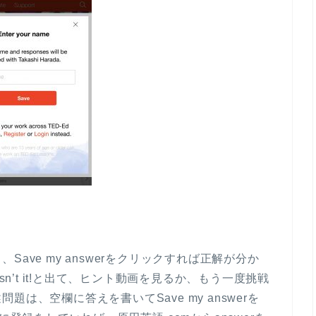
ave my answerをクリックすれば正解が分か
sn’t it!と出て、ヒント動画を見るか、もう一度挑戦
は、空欄に答えを書いてSave my answerを