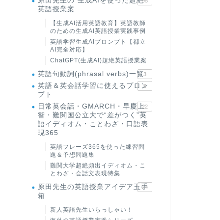
原田先生の"生成AIを使った超絶
95
英語授業案
【生成AI活用英語教育】英語教師
のための生成AI英語授業実践事例
英語学習生成AIプロンプト【都立
AI完全対応】
ChatGPT(生成AI)超絶英語授業案
英語句動詞(phrasal verbs)一覧
3
英語＆英会話学習に使えるプロン
6
プト
日常英会話・GMARCH・早慶上
22
智・難関国公立大で“差がつく”英
語イディオム・ことわざ・口語表
現365
英語フレーズ365を使った練習問
題＆予想問題集
難関大学超絶頻出イディオム・こ
とわざ・会話文表現特集
原田先生の英語授業アイデア玉手
24
箱
新人英語先生いらっしゃい！