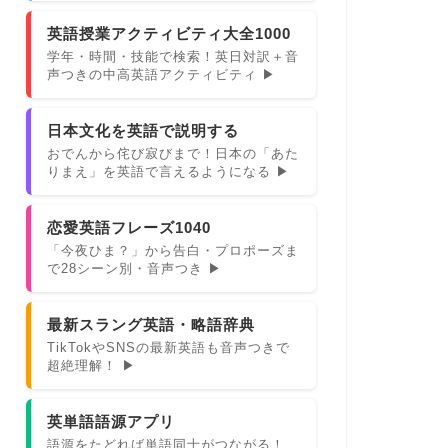
英語授業アクティビティ大全1000
学年・時間・技能で検索！英日対訳＋音
声つきの中高英語アクティビティ ▶
日本文化を英語で説明する
おでんから侘び寂びまで！日本の「あた
りまえ」を英語で言えるようになる ▶
恋愛英語フレーズ1040
「今夜ひま？」から告白・プロポーズま
で28シーン別・音声つき ▶
最新スラング英語・略語辞典
TikTokやSNSの最新英語も音声つきで
超絶理解！ ▶
英単語語源アプリ
語源をたどれば単語同士がつながる！