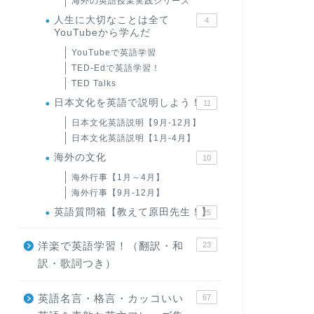
海外の英語授業実践シリーズ
人生に大切なことは全て
4
YouTubeから学んだ
YouTubeで英語学習
TED-Edで英語学習！
TED Talks
日本文化を英語で説明しよう！
11
日本文化英語説明【9月-12月】
日本文化英語説明【1月-4月】
海外の文化
10
海外行事【1月～4月】
海外行事【9月-12月】
英語質問箱【教えて原田先生！】
25
洋楽で英語学習！（翻訳・和
23
訳・歌詞つき）
英語名言・格言・カッコいい
67