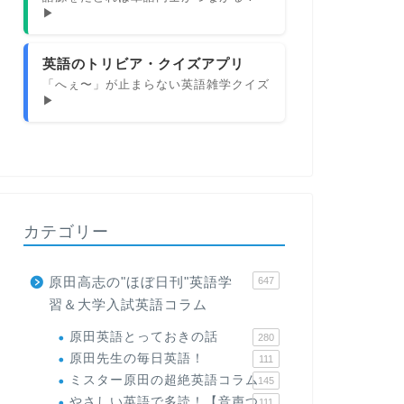
▶
英語のトリビア・クイズアプリ
「へぇ〜」が止まらない英語雑学クイズ
▶
カテゴリー
原田高志の"ほぼ日刊"英語学
647
習＆大学入試英語コラム
原田英語とっておきの話
280
原田先生の毎日英語！
111
ミスター原田の超絶英語コラム
145
やさしい英語で多読！【音声つ
111