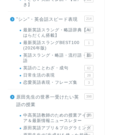
き】
"シン"・英会話スピード表現
214
最新英語スラング・略語辞典【AI
1
はらだくん搭載】
最新英語スラングBEST100
1
(2026年版)
英語スラング・略語・流行語・新
119
語
英語のことわざ・成句
62
日常生活の表現
28
恋愛英語表現・フレーズ集
3
原田先生の世界一受けたい英
398
語の授業
中高英語教師のための授業アイデ
169
ア＆最新情報ニュースレター
原田英語アプリ＆プログラミング
31