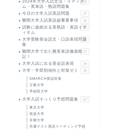
2024年大学入試文法・イディオ
15
ム・英単語・熟語問題集
今日の大学入試英語問題
27
難関大学入試英語超重要事項
19
試験に超絶出る英熟語・英語イデ
71
ィオム
大学受験英会話文・口語表現問題
35
集
難関大学で出た難英単語徹底暗
27
記！
大学入試に出る英会話表現
29
大学・学部別傾向と対策ゼミ
18
GMARCH英語対策
立教大学
早稲田大学
大学入試そっくり予想問題集
117
東京大学
筑波大学
京都大学
共通テスト英語リーディング予想