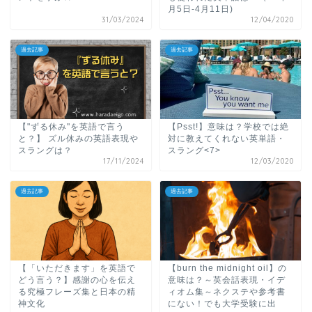
月5日-4月11日)
31/03/2024
12/04/2020
過去記事
過去記事
【"ずる休み"を英語で言う
【Psst!】意味は？学校では絶
と？】 ズル休みの英語表現や
対に教えてくれない英単語・
スラングは？
スラング<7>
17/11/2024
12/03/2020
過去記事
過去記事
【「いただきます」を英語で
【burn the midnight oil】の
どう言う？】感謝の心を伝え
意味は？～英会話表現・イデ
る究極フレーズ集と日本の精
ィオム集～ネクステや参考書
神文化
にない！でも大学受験に出