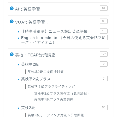
61
AIで英語学習
83
VOAで英語学習！
【時事英単語】ニュース頻出英単語帳
10
English in a minute （今日の使える英会話フレ
63
ーズ・イディオム）
172
英検・TEAP対策講座
英検準2級
2
英検準2級二次面接対策
英検準2級プラス
7
英検準２級プラスライティング
英検準2級プラス英作文（意見論述）
英検準2級プラス英文要約
英検2級
58
英検2級リーディング対策＆予想問題