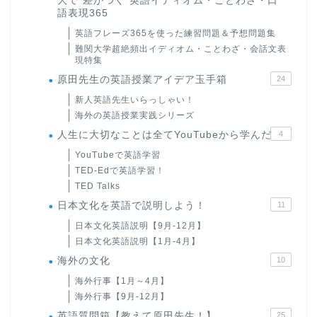
大で“差がつく”英語イディオム・ことわざ・口
語表現365
英語フレーズ365を使った練習問題＆予想問題集
難関大学超絶頻出イディオム・ことわざ・会話文表
現特集
原田先生の英語授業アイデア玉手箱
24
新人英語先生いらっしゃい！
海外の英語授業実践シリーズ
人生に大切なことは全てYouTubeから学んだ
4
YouTubeで英語学習
TED-Edで英語学習！
TED Talks
日本文化を英語で説明しよう！
11
日本文化英語説明【9月-12月】
日本文化英語説明【1月-4月】
海外の文化
10
海外行事【1月～4月】
海外行事【9月-12月】
英語質問箱【教えて原田先生！】
25