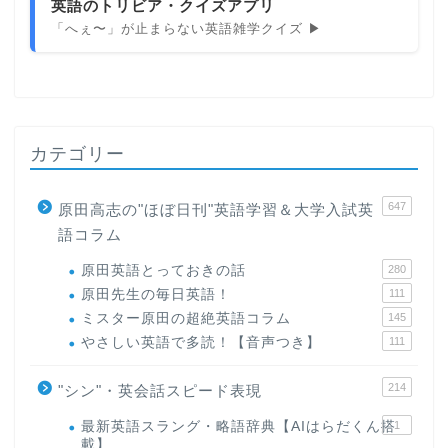
英語のトリビア・クイズアプリ
「へぇ〜」が止まらない英語雑学クイズ ▶
カテゴリー
647
原田高志の"ほぼ日刊"英語学習＆大学入試英
語コラム
原田英語とっておきの話
280
原田先生の毎日英語！
111
ミスター原田の超絶英語コラム
145
やさしい英語で多読！【音声つき】
111
214
"シン"・英会話スピード表現
最新英語スラング・略語辞典【AIはらだくん搭
1
載】