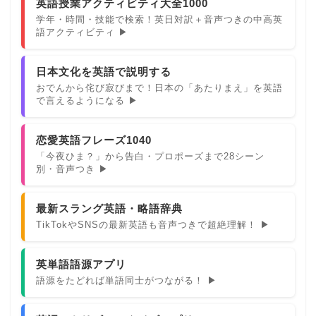
英語授業アクティビティ大全1000
学年・時間・技能で検索！英日対訳＋音声つきの中高英
語アクティビティ ▶
日本文化を英語で説明する
おでんから侘び寂びまで！日本の「あたりまえ」を英語
で言えるようになる ▶
恋愛英語フレーズ1040
「今夜ひま？」から告白・プロポーズまで28シーン
別・音声つき ▶
最新スラング英語・略語辞典
TikTokやSNSの最新英語も音声つきで超絶理解！ ▶
英単語語源アプリ
語源をたどれば単語同士がつながる！ ▶