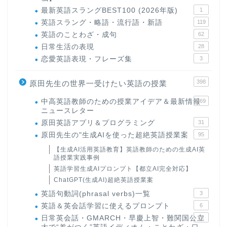
最新英語スラングBEST100 (2026年版)
1
英語スラング・略語・流行語・新語
119
英語のことわざ・成句
62
日常生活の表現
28
恋愛英語表現・フレーズ集
3
398
原田先生の世界一受けたい英語の授業
中高英語教師のための授業アイデア＆最新情報
169
ニュースレター
原田英語アプリ＆プログラミング
31
原田先生の"生成AIを使った超絶英語授業案
95
【生成AI活用英語教育】英語教師のための生成AI英
語授業実践事例
英語学習生成AIプロンプト【都立AI完全対応】
ChatGPT(生成AI)超絶英語授業案
英語句動詞(phrasal verbs)一覧
3
英語＆英会話学習に使えるプロンプト
6
日常英会話・GMARCH・早慶上智・難関国公立
22