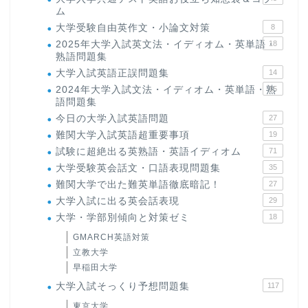
ム
大学受験自由英作文・小論文対策
8
2025年大学入試英文法・イディオム・英単語・
18
熟語問題集
大学入試英語正誤問題集
14
2024年大学入試文法・イディオム・英単語・熟
15
語問題集
今日の大学入試英語問題
27
難関大学入試英語超重要事項
19
試験に超絶出る英熟語・英語イディオム
71
大学受験英会話文・口語表現問題集
35
難関大学で出た難英単語徹底暗記！
27
大学入試に出る英会話表現
29
大学・学部別傾向と対策ゼミ
18
GMARCH英語対策
立教大学
早稲田大学
大学入試そっくり予想問題集
117
東京大学