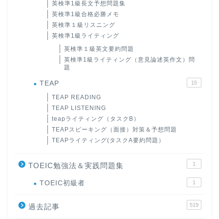
英検準1級長文予想問題集
英検準1級合格必勝メモ
英検準１級リスニング
英検準1級ライティング
英検準１級英文要約問題
英検準1級ライティング（意見論述英作文）問
題
TEAP
15
TEAP READING
TEAP LISTENING
teapライティング（タスクB）
TEAPスピーキング（面接）対策＆予想問題
TEAPライティング(タスクA要約問題）
1
TOEIC勉強法＆実践問題集
ホーム
TOEIC初級者
1
519
原田高志の”ほぼ日刊”英語
過去記事
学習＆大学入試英語コラム