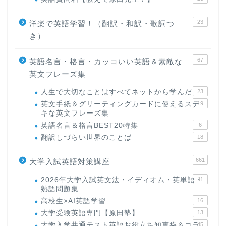
23
洋楽で英語学習！（翻訳・和訳・歌詞つ
き）
67
英語名言・格言・カッコいい英語＆素敵な
英文フレーズ集
人生で大切なことはすべてネットから学んだ
23
英文手紙＆グリーティングカードに使えるステ
19
キな英文フレーズ集
英語名言＆格言BEST20特集
6
翻訳しづらい世界のことば
18
661
大学入試英語対策講座
2026年大学入試英文法・イディオム・英単語・
11
熟語問題集
高校生×AI英語学習
16
大学受験英語専門【原田塾】
13
大学入学共通テスト英語お役立ち知恵袋＆コラ
45