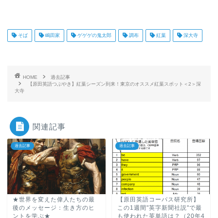
そば
嶋田家
ゲゲゲの鬼太郎
調布
紅葉
深大寺
HOME
過去記事
【原田英語つぶやき】紅葉シーズン到来！東京のオススメ紅葉スポット＜2＞深
大寺
関連記事
過去記事
過去記事
★世界を変えた偉人たちの最
【原田英語コーパス研究所】
後のメッセージ：生き方のヒ
この1週間"英字新聞社説"で最
ントを学ぶ★
も使われた英単語は？（20年4