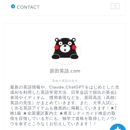
1
CONTACT
“シン”・英会話スピード表
現
大学入試英語対策講座
英語名言・格言・カッコい
い英語＆素敵な英文フレー
ズ集
原田英語.com
過去記事
高校の英語の先生
最新の英語情報や、Claude,ChatGPTをはじめとした生
成AIを利用した英語学習方法、日常会話で頻出の英会話
CONTACT
表現やイディオム、慣用表現などを、原田高志（高校の
英語の先生）がまとめていきます。また、大学入試によ
く出る英語アイテムも徹底的に掲載していきます！★英
検1級 ★全国通訳案内士 ★東京シティガイド検定の取
得を目指している方にも、独学で資格を取得したノウハ
ウを余すところなくお伝えしていきます！！