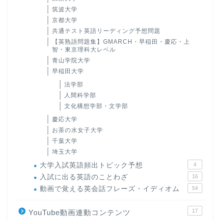
筑波大学
京都大学
共通テスト英語リーディング予想問題
【英熟語問題集】GMARCH・早稲田・慶応・上
智・東京理科大レベル
青山学院大学
早稲田大学
法学部
人間科学部
文化構想学部・文学部
慶応大学
お茶の水女子大学
千葉大学
埼玉大学
大学入試英語頻出トピック予想
4
入試に出る英語のことわざ
16
動画で覚える英会話フレーズ・イディオム
54
17
YouTube動画連動コンテンツ