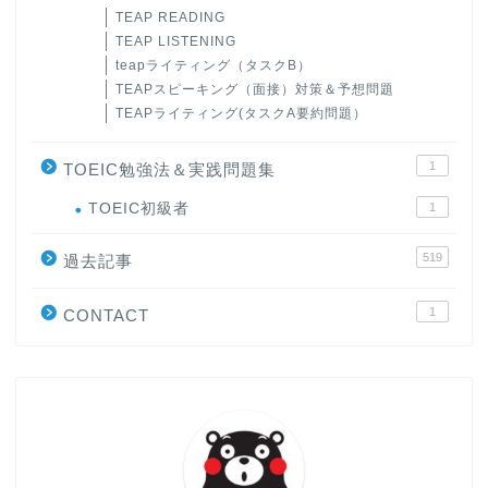
TEAP READING
TEAP LISTENING
teapライティング（タスクB）
TEAPスピーキング（面接）対策＆予想問題
TEAPライティング(タスクA要約問題）
1
TOEIC勉強法＆実践問題集
ホーム
TOEIC初級者
1
519
原田高志の”ほぼ日刊”英語
過去記事
学習＆大学入試英語コラム
1
CONTACT
“シン”・英会話スピード表
現
大学入試英語対策講座