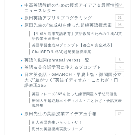
中高英語教師のための授業アイデア＆最新情報
168
ニュースレター
原田英語アプリ＆プログラミング
31
原田先生の"生成AIを使った超絶英語授業案
95
【生成AI活用英語教育】英語教師のための生成AI英
語授業実践事例
英語学習生成AIプロンプト【都立AI完全対応】
ChatGPT(生成AI)超絶英語授業案
英語句動詞(phrasal verbs)一覧
3
英語＆英会話学習に使えるプロンプト
6
日常英会話・GMARCH・早慶上智・難関国公立
22
大で“差がつく”英語イディオム・ことわざ・口
語表現365
英語フレーズ365を使った練習問題＆予想問題集
難関大学超絶頻出イディオム・ことわざ・会話文表
現特集
原田先生の英語授業アイデア玉手箱
24
新人英語先生いらっしゃい！
海外の英語授業実践シリーズ