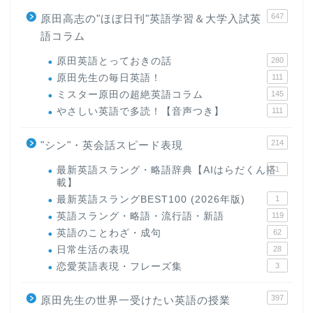
647
原田高志の"ほぼ日刊"英語学習＆大学入試英
語コラム
原田英語とっておきの話
280
原田先生の毎日英語！
111
ミスター原田の超絶英語コラム
145
やさしい英語で多読！【音声つき】
111
214
"シン"・英会話スピード表現
最新英語スラング・略語辞典【AIはらだくん搭
1
載】
最新英語スラングBEST100 (2026年版)
1
英語スラング・略語・流行語・新語
119
英語のことわざ・成句
62
日常生活の表現
28
恋愛英語表現・フレーズ集
3
397
原田先生の世界一受けたい英語の授業