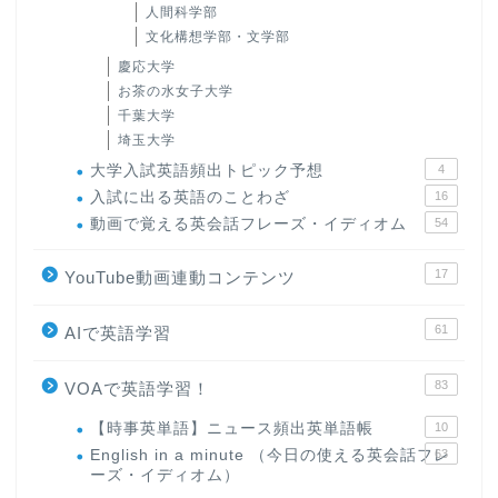
人間科学部
文化構想学部・文学部
慶応大学
お茶の水女子大学
千葉大学
埼玉大学
大学入試英語頻出トピック予想
4
入試に出る英語のことわざ
16
動画で覚える英会話フレーズ・イディオム
54
17
YouTube動画連動コンテンツ
61
AIで英語学習
83
VOAで英語学習！
【時事英単語】ニュース頻出英単語帳
10
English in a minute （今日の使える英会話フレ
63
ーズ・イディオム）