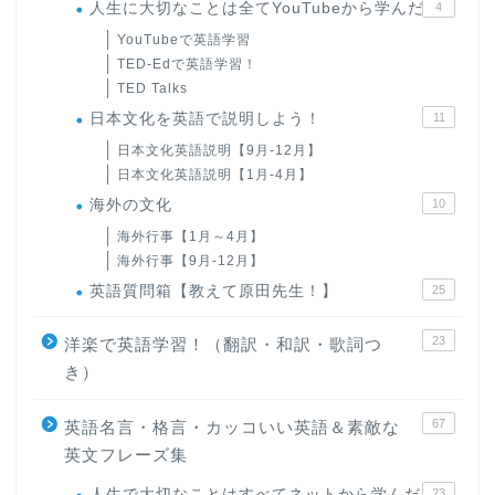
人生に大切なことは全てYouTubeから学んだ
4
YouTubeで英語学習
TED-Edで英語学習！
TED Talks
日本文化を英語で説明しよう！
11
日本文化英語説明【9月-12月】
日本文化英語説明【1月-4月】
海外の文化
10
海外行事【1月～4月】
海外行事【9月-12月】
英語質問箱【教えて原田先生！】
25
23
洋楽で英語学習！（翻訳・和訳・歌詞つ
き）
67
英語名言・格言・カッコいい英語＆素敵な
英文フレーズ集
人生で大切なことはすべてネットから学んだ
23