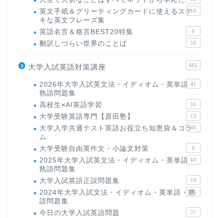
英文手紙＆グリーティングカードに使えるステ
19
キな英文フレーズ集
英語名言＆格言BEST20特集
6
翻訳しづらい世界のことば
18
661
大学入試英語対策講座
2026年大学入試英文法・イディオム・英単語・
11
熟語問題集
高校生×AI英語学習
16
大学受験英語専門【原田塾】
13
大学入学共通テスト英語お役立ち知恵袋＆コラ
45
ム
大学受験自由英作文・小論文対策
8
2025年大学入試英文法・イディオム・英単語・
18
熟語問題集
大学入試英語正誤問題集
14
2024年大学入試文法・イディオム・英単語・熟
15
語問題集
今日の大学入試英語問題
27