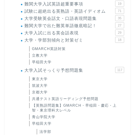
難関大学入試英語超重要事項
19
試験に超絶出る英熟語・英語イディオム
71
大学受験英会話文・口語表現問題集
35
難関大学で出た難英単語徹底暗記！
27
大学入試に出る英会話表現
29
大学・学部別傾向と対策ゼミ
18
GMARCH英語対策
立教大学
早稲田大学
大学入試そっくり予想問題集
117
東京大学
筑波大学
京都大学
共通テスト英語リーディング予想問題
【英熟語問題集】GMARCH・早稲田・慶応・上
智・東京理科大レベル
青山学院大学
早稲田大学
法学部