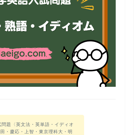
入試問題〈英文法・英単語・イディオ
稲田・慶応・上智・東京理科大・明