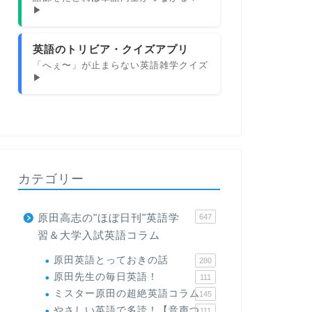
▶
英語のトリビア・クイズアプリ
「へぇ〜」が止まらない英語雑学クイズ
▶
カテゴリー
原田高志の"ほぼ日刊"英語学
647
習＆大学入試英語コラム
原田英語とっておきの話
280
原田先生の毎日英語！
111
ミスター原田の超絶英語コラム
145
やさしい英語で多読！【音声つ
111