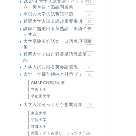
2024年大学入試文法・イディオ
15
ム・英単語・熟語問題集
今日の大学入試英語問題
27
難関大学入試英語超重要事項
19
試験に超絶出る英熟語・英語イデ
71
ィオム
大学受験英会話文・口語表現問題
35
集
難関大学で出た難英単語徹底暗
27
記！
大学入試に出る英会話表現
29
大学・学部別傾向と対策ゼミ
18
GMARCH英語対策
立教大学
早稲田大学
大学入試そっくり予想問題集
117
東京大学
筑波大学
京都大学
共通テスト英語リーディング予想