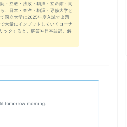
習院・立教・法政・駒澤・立命館・同
から、日本・東洋・駒澤・専修大学と
て国立大学に2025年度入試で出題
式で大量にインプットしていくコーナ
クリックすると、解答や日本語訳、解
】
til tomorrow morning.