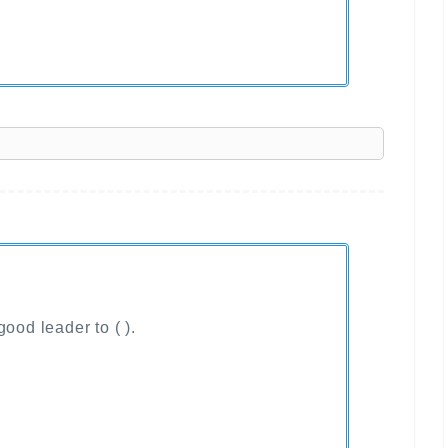
】
ood leader to ( ).