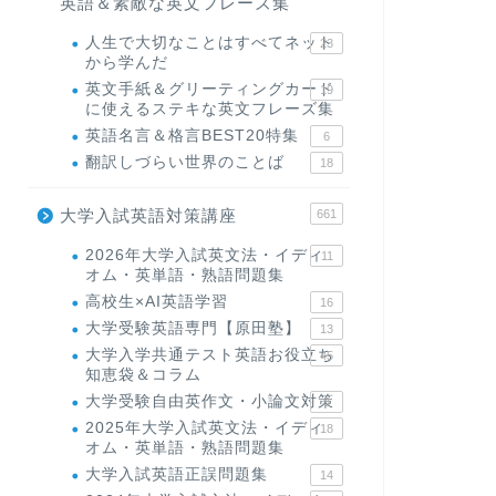
英語＆素敵な英文フレーズ集
人生で大切なことはすべてネット
23
から学んだ
英文手紙＆グリーティングカード
19
に使えるステキな英文フレーズ集
英語名言＆格言BEST20特集
6
翻訳しづらい世界のことば
18
大学入試英語対策講座
661
2026年大学入試英文法・イディ
11
オム・英単語・熟語問題集
高校生×AI英語学習
16
大学受験英語専門【原田塾】
13
大学入学共通テスト英語お役立ち
45
知恵袋＆コラム
大学受験自由英作文・小論文対策
8
2025年大学入試英文法・イディ
18
オム・英単語・熟語問題集
大学入試英語正誤問題集
14