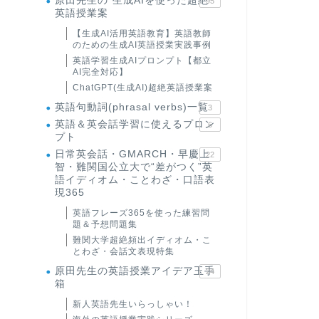
原田先生の"生成AIを使った超絶
95
英語授業案
【生成AI活用英語教育】英語教師
のための生成AI英語授業実践事例
英語学習生成AIプロンプト【都立
AI完全対応】
ChatGPT(生成AI)超絶英語授業案
英語句動詞(phrasal verbs)一覧
3
英語＆英会話学習に使えるプロン
6
プト
日常英会話・GMARCH・早慶上
22
智・難関国公立大で“差がつく”英
語イディオム・ことわざ・口語表
現365
英語フレーズ365を使った練習問
題＆予想問題集
難関大学超絶頻出イディオム・こ
とわざ・会話文表現特集
原田先生の英語授業アイデア玉手
24
箱
新人英語先生いらっしゃい！