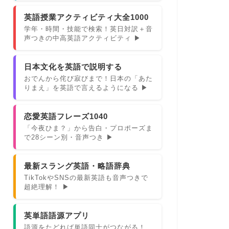
英語授業アクティビティ大全1000
学年・時間・技能で検索！英日対訳＋音
声つきの中高英語アクティビティ ▶
日本文化を英語で説明する
おでんから侘び寂びまで！日本の「あた
りまえ」を英語で言えるようになる ▶
恋愛英語フレーズ1040
「今夜ひま？」から告白・プロポーズま
で28シーン別・音声つき ▶
最新スラング英語・略語辞典
TikTokやSNSの最新英語も音声つきで
超絶理解！ ▶
英単語語源アプリ
語源をたどれば単語同士がつながる！