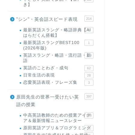
き】
"シン"・英会話スピード表現
214
最新英語スラング・略語辞典【AI
1
はらだくん搭載】
最新英語スラングBEST100
1
(2026年版)
英語スラング・略語・流行語・新
119
語
英語のことわざ・成句
62
日常生活の表現
28
恋愛英語表現・フレーズ集
3
原田先生の世界一受けたい英
397
語の授業
中高英語教師のための授業アイデ
168
ア＆最新情報ニュースレター
原田英語アプリ＆プログラミング
31