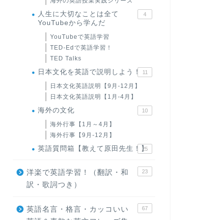
海外の英語授業実践シリーズ
人生に大切なことは全て
4
YouTubeから学んだ
YouTubeで英語学習
TED-Edで英語学習！
TED Talks
日本文化を英語で説明しよう！
11
日本文化英語説明【9月-12月】
日本文化英語説明【1月-4月】
海外の文化
10
海外行事【1月～4月】
海外行事【9月-12月】
英語質問箱【教えて原田先生！】
25
洋楽で英語学習！（翻訳・和
23
訳・歌詞つき）
英語名言・格言・カッコいい
67