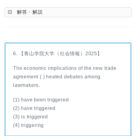
解答・解説
6. 【青山学院大学（社会情報）2025】
The economic implications of the new trade
agreement ( ) heated debates among
lawmakers.
(1) have been triggered
(2) have triggered
(3) is triggered
(4) triggering