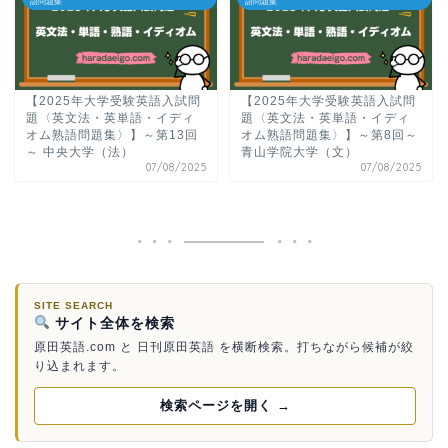
語問題集
語問題集
【2025年大学受験英語入試問
【2025年大学受験英語入試問
題〈英文法・英単語・イディ
題〈英文法・英単語・イディ
オム熟語問題集〉】～第13回
オム熟語問題集〉】～第8回～
～ 中央大学（法）
青山学院大学（文）
07/08/2025
07/08/2025
SITE SEARCH
サイト全体を検索
原田英語.com と 日刊原田英語 を横断検索。打ちながら候補が絞
り込まれます。
検索ページを開く →