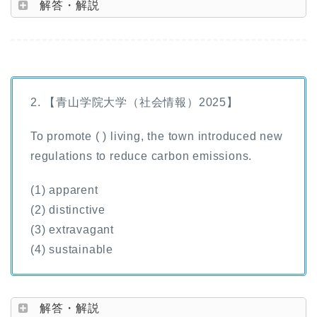
解答・解説
2. 【青山学院大学（社会情報）2025】
To promote ( ) living, the town introduced new
regulations to reduce carbon emissions.
(1) apparent
(2) distinctive
(3) extravagant
(4) sustainable
解答・解説