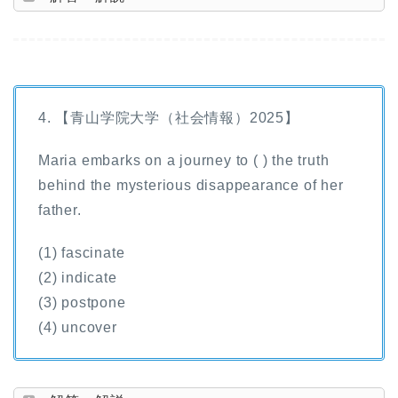
4. 【青山学院大学（社会情報）2025】
Maria embarks on a journey to ( ) the truth
behind the mysterious disappearance of her
father.
(1) fascinate
(2) indicate
(3) postpone
(4) uncover