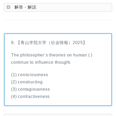
解答・解説
8. 【青山学院大学（社会情報）2025】
The philosopher’s theories on human ( )
continue to influence thought.
(1) consciousness
(2) constructing
(3) contagiousness
(4) contractiveness