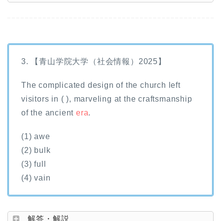
3. 【青山学院大学（社会情報）2025】
The complicated design of the church left
visitors in ( ), marveling at the craftsmanship
of the ancient
era
.
(1) awe
(2) bulk
(3) full
(4) vain
解答・解説