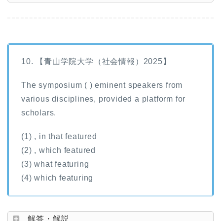
10. 【青山学院大学（社会情報）2025】
The symposium ( ) eminent speakers from
various disciplines, provided a platform for
scholars.
(1) , in that featured
(2) , which featured
(3) what featuring
(4) which featuring
解答・解説