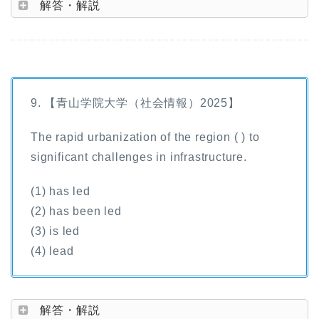
解答・解説
9. 【青山学院大学（社会情報）2025】
The rapid urbanization of the region ( ) to
significant challenges in infrastructure.
(1) has led
(2) has been led
(3) is led
(4) lead
解答・解説