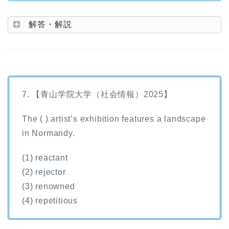
解答・解説
7. 【青山学院大学（社会情報）2025】
The ( ) artist’s exhibition features a landscape
in Normandy.
(1) reactant
(2) rejector
(3) renowned
(4) repetitious