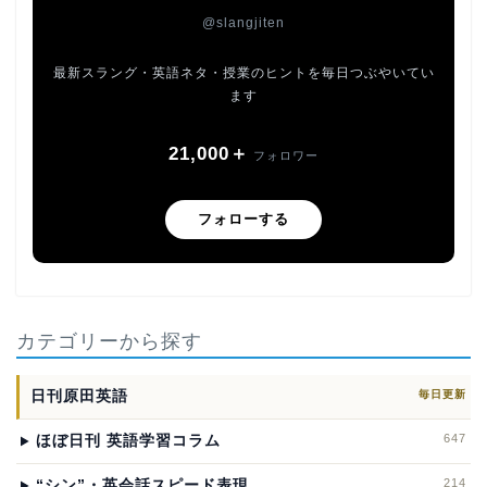
@slangjiten
最新スラング・英語ネタ・授業のヒントを毎日つぶやいてい
ます
21,000＋
フォロワー
フォローする
カテゴリーから探す
日刊原田英語
毎日更新
647
ほぼ日刊 英語学習コラム
214
“シン”・英会話スピード表現