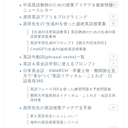
中高英語教師のための授業アイデア＆最新情報
169
ニュースレター
原田英語アプリ＆プログラミング
31
原田先生の"生成AIを使った超絶英語授業案
95
【生成AI活用英語教育】英語教師のための生成AI英
語授業実践事例
英語学習生成AIプロンプト【都立AI完全対応】
ChatGPT(生成AI)超絶英語授業案
英語句動詞(phrasal verbs)一覧
3
英語＆英会話学習に使えるプロンプト
6
日常英会話・GMARCH・早慶上智・難関国公立
22
大で“差がつく”英語イディオム・ことわざ・口
語表現365
英語フレーズ365を使った練習問題＆予想問題集
難関大学超絶頻出イディオム・ことわざ・会話文表
現特集
原田先生の英語授業アイデア玉手箱
24
新人英語先生いらっしゃい！
海外の英語授業実践シリーズ