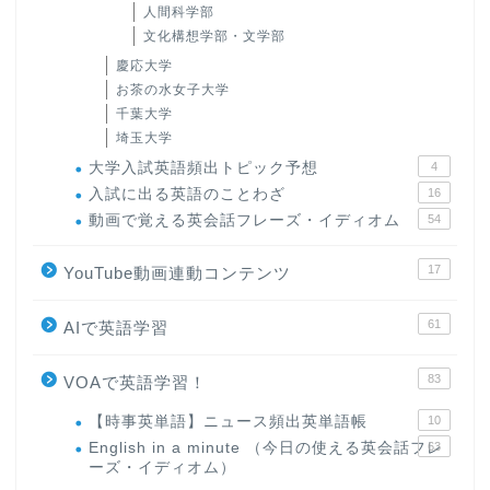
人間科学部
文化構想学部・文学部
慶応大学
お茶の水女子大学
千葉大学
埼玉大学
大学入試英語頻出トピック予想
4
入試に出る英語のことわざ
16
動画で覚える英会話フレーズ・イディオム
54
17
YouTube動画連動コンテンツ
61
AIで英語学習
83
VOAで英語学習！
【時事英単語】ニュース頻出英単語帳
10
English in a minute （今日の使える英会話フレ
63
ーズ・イディオム）