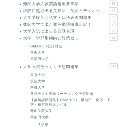
難関大学入試英語超重要事項
19
試験に超絶出る英熟語・英語イディオム
71
大学受験英会話文・口語表現問題集
35
難関大学で出た難英単語徹底暗記！
27
大学入試に出る英会話表現
29
大学・学部別傾向と対策ゼミ
18
GMARCH英語対策
立教大学
早稲田大学
大学入試そっくり予想問題集
117
東京大学
筑波大学
京都大学
共通テスト英語リーディング予想問題
【英熟語問題集】GMARCH・早稲田・慶応・上
智・東京理科大レベル
青山学院大学
早稲田大学
法学部