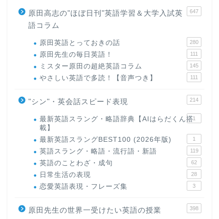
647
原田高志の"ほぼ日刊"英語学習＆大学入試英
語コラム
原田英語とっておきの話
280
原田先生の毎日英語！
111
ミスター原田の超絶英語コラム
145
やさしい英語で多読！【音声つき】
111
214
"シン"・英会話スピード表現
最新英語スラング・略語辞典【AIはらだくん搭
1
載】
最新英語スラングBEST100 (2026年版)
1
英語スラング・略語・流行語・新語
119
英語のことわざ・成句
62
日常生活の表現
28
恋愛英語表現・フレーズ集
3
398
原田先生の世界一受けたい英語の授業