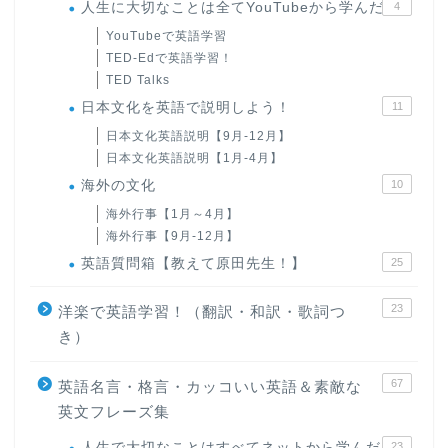
人生に大切なことは全てYouTubeから学んだ
4
YouTubeで英語学習
TED-Edで英語学習！
TED Talks
日本文化を英語で説明しよう！
11
日本文化英語説明【9月-12月】
日本文化英語説明【1月-4月】
海外の文化
10
海外行事【1月～4月】
海外行事【9月-12月】
英語質問箱【教えて原田先生！】
25
23
洋楽で英語学習！（翻訳・和訳・歌詞つ
き）
67
英語名言・格言・カッコいい英語＆素敵な
英文フレーズ集
人生で大切なことはすべてネットから学んだ
23