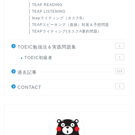
TEAP READING
TEAP LISTENING
teapライティング（タスクB）
TEAPスピーキング（面接）対策＆予想問題
TEAPライティング(タスクA要約問題）
1
TOEIC勉強法＆実践問題集
ホーム
TOEIC初級者
1
519
原田高志の”ほぼ日刊”英語
過去記事
学習＆大学入試英語コラム
1
CONTACT
“シン”・英会話スピード表
現
大学入試英語対策講座