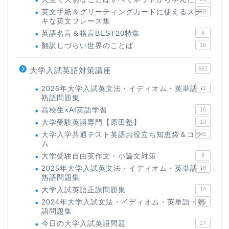
英文手紙＆グリーティングカードに使えるステ
19
キな英文フレーズ集
英語名言＆格言BEST20特集
6
翻訳しづらい世界のことば
18
661
大学入試英語対策講座
2026年大学入試英文法・イディオム・英単語・
11
熟語問題集
高校生×AI英語学習
16
大学受験英語専門【原田塾】
13
大学入学共通テスト英語お役立ち知恵袋＆コラ
45
ム
大学受験自由英作文・小論文対策
8
2025年大学入試英文法・イディオム・英単語・
18
熟語問題集
大学入試英語正誤問題集
14
2024年大学入試文法・イディオム・英単語・熟
15
語問題集
今日の大学入試英語問題
27