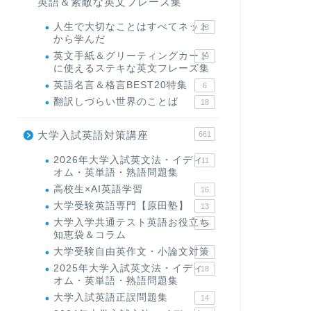
英語＆素敵な英文フレーズ集
人生で大切なことはすべてネット
23
から学んだ
英文手紙＆グリーティングカード
19
に使えるステキな英文フレーズ集
英語名言＆格言BEST20特集
6
翻訳しづらい世界のことば
18
大学入試英語対策講座
661
2026年大学入試英文法・イディ
11
オム・英単語・熟語問題集
高校生×AI英語学習
16
大学受験英語専門【原田塾】
13
大学入学共通テスト英語お役立ち
45
知恵袋＆コラム
大学受験自由英作文・小論文対策
8
2025年大学入試英文法・イディ
18
オム・英単語・熟語問題集
大学入試英語正誤問題集
14