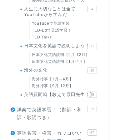
海外の英語授業実践シリーズ
人生に大切なことは全て
4
YouTubeから学んだ
YouTubeで英語学習
TED-Edで英語学習！
TED Talks
日本文化を英語で説明しよう！
11
日本文化英語説明【9月-12月】
日本文化英語説明【1月-4月】
海外の文化
10
海外行事【1月～4月】
海外行事【9月-12月】
英語質問箱【教えて原田先生！】
25
洋楽で英語学習！（翻訳・和
23
訳・歌詞つき）
英語名言・格言・カッコいい
67