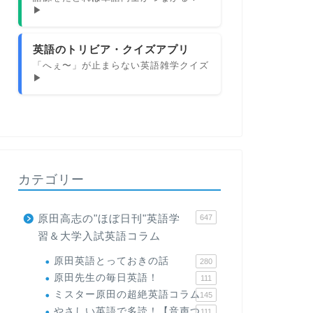
▶
英語のトリビア・クイズアプリ
「へぇ〜」が止まらない英語雑学クイズ
▶
カテゴリー
原田高志の"ほぼ日刊"英語学
647
習＆大学入試英語コラム
原田英語とっておきの話
280
原田先生の毎日英語！
111
ミスター原田の超絶英語コラム
145
やさしい英語で多読！【音声つ
111