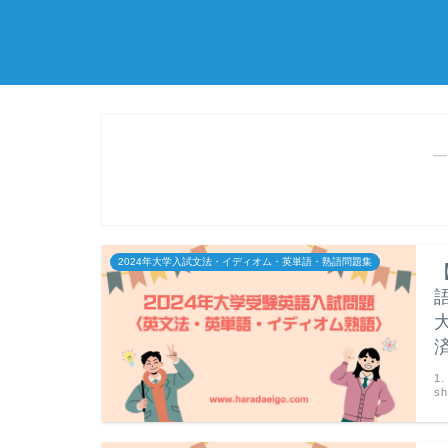
―
2024年大学入試文法・イディオム・英単語・熟語問題集
済
1
sh