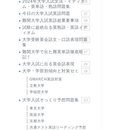
2024年大学入試文法・イディオ
15
ム・英単語・熟語問題集
今日の大学入試英語問題
27
難関大学入試英語超重要事項
19
試験に超絶出る英熟語・英語イデ
71
ィオム
大学受験英会話文・口語表現問題
35
集
難関大学で出た難英単語徹底暗
27
記！
大学入試に出る英会話表現
29
大学・学部別傾向と対策ゼミ
18
GMARCH英語対策
立教大学
早稲田大学
大学入試そっくり予想問題集
117
東京大学
筑波大学
京都大学
共通テスト英語リーディング予想