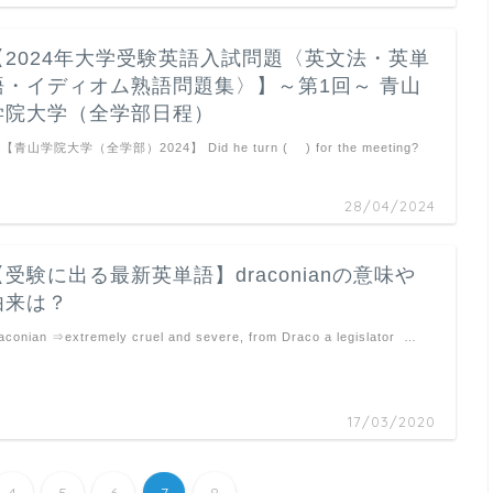
【2024年大学受験英語入試問題〈英文法・英単
語・イディオム熟語問題集〉】～第1回～ 青山
学院大学（全学部日程）
. 【青山学院大学（全学部）2024】 Did he turn ( ) for the meeting?
…
28/04/2024
【受験に出る最新英単語】draconianの意味や
由来は？
aconian ⇒extremely cruel and severe, from Draco a legislator …
17/03/2020
4
5
6
7
8