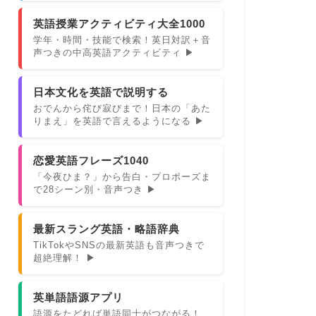
英語授業アクティビティ大全1000
学年・時間・技能で検索！英日対訳＋音
声つきの中高英語アクティビティ ▶
日本文化を英語で説明する
おでんから侘び寂びまで！日本の「あた
りまえ」を英語で言えるようになる ▶
恋愛英語フレーズ1040
「今夜ひま？」から告白・プロポーズま
で28シーン別・音声つき ▶
最新スラング英語・略語辞典
TikTokやSNSの最新英語も音声つきで
超絶理解！ ▶
英単語語源アプリ
語源をたどれば単語同士がつながる！