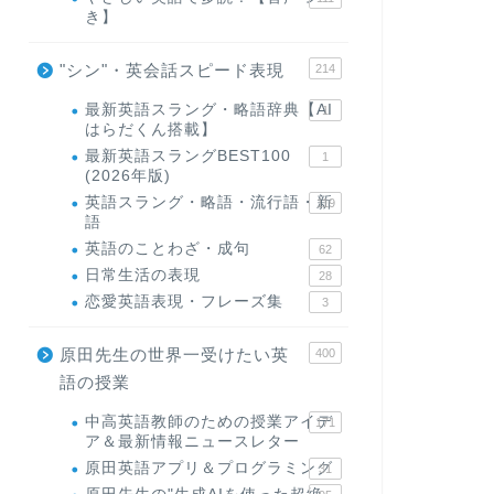
き】
"シン"・英会話スピード表現
214
最新英語スラング・略語辞典【AI
1
はらだくん搭載】
最新英語スラングBEST100
1
(2026年版)
英語スラング・略語・流行語・新
119
語
英語のことわざ・成句
62
日常生活の表現
28
恋愛英語表現・フレーズ集
3
原田先生の世界一受けたい英
400
語の授業
中高英語教師のための授業アイデ
171
ア＆最新情報ニュースレター
原田英語アプリ＆プログラミング
31