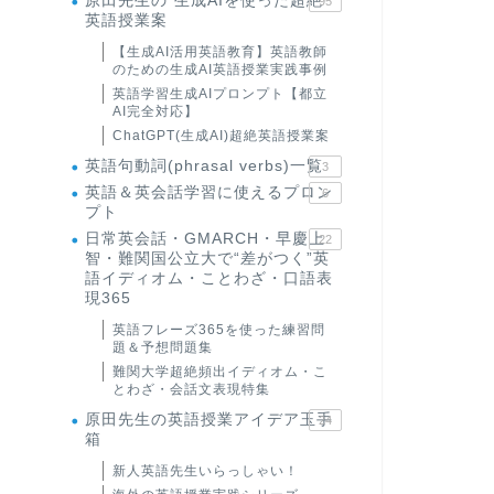
原田先生の"生成AIを使った超絶
95
英語授業案
【生成AI活用英語教育】英語教師
のための生成AI英語授業実践事例
英語学習生成AIプロンプト【都立
AI完全対応】
ChatGPT(生成AI)超絶英語授業案
英語句動詞(phrasal verbs)一覧
3
英語＆英会話学習に使えるプロン
6
プト
日常英会話・GMARCH・早慶上
22
智・難関国公立大で“差がつく”英
語イディオム・ことわざ・口語表
現365
英語フレーズ365を使った練習問
題＆予想問題集
難関大学超絶頻出イディオム・こ
とわざ・会話文表現特集
原田先生の英語授業アイデア玉手
24
箱
新人英語先生いらっしゃい！