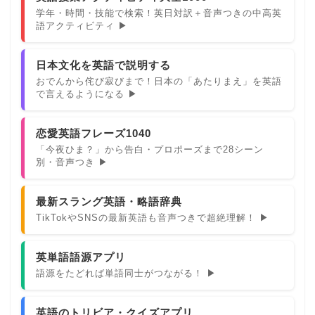
学年・時間・技能で検索！英日対訳＋音声つきの中高英
語アクティビティ ▶
日本文化を英語で説明する
おでんから侘び寂びまで！日本の「あたりまえ」を英語
で言えるようになる ▶
恋愛英語フレーズ1040
「今夜ひま？」から告白・プロポーズまで28シーン
別・音声つき ▶
最新スラング英語・略語辞典
TikTokやSNSの最新英語も音声つきで超絶理解！ ▶
英単語語源アプリ
語源をたどれば単語同士がつながる！ ▶
英語のトリビア・クイズアプリ