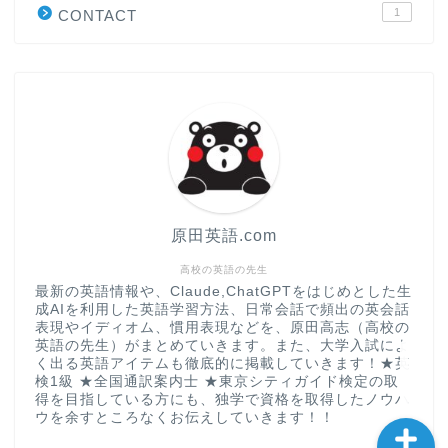
1
CONTACT
“シン”・英会話スピード表
現
大学入試英語対策講座
英語名言・格言・カッコい
い英語＆素敵な英文フレー
ズ集
原田英語.com
過去記事
高校の英語の先生
最新の英語情報や、Claude,ChatGPTをはじめとした生
成AIを利用した英語学習方法、日常会話で頻出の英会話
CONTACT
表現やイディオム、慣用表現などを、原田高志（高校の
英語の先生）がまとめていきます。また、大学入試によ
く出る英語アイテムも徹底的に掲載していきます！★英
検1級 ★全国通訳案内士 ★東京シティガイド検定の取
得を目指している方にも、独学で資格を取得したノウハ
ウを余すところなくお伝えしていきます！！