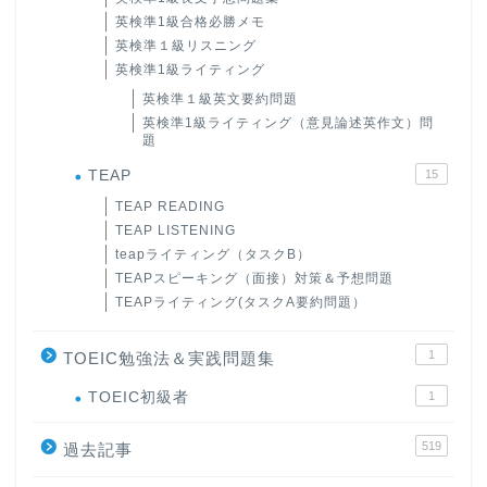
英検準1級合格必勝メモ
英検準１級リスニング
英検準1級ライティング
英検準１級英文要約問題
英検準1級ライティング（意見論述英作文）問
題
TEAP
15
TEAP READING
TEAP LISTENING
teapライティング（タスクB）
TEAPスピーキング（面接）対策＆予想問題
TEAPライティング(タスクA要約問題）
1
TOEIC勉強法＆実践問題集
ホーム
TOEIC初級者
1
519
原田高志の”ほぼ日刊”英語
過去記事
学習＆大学入試英語コラム