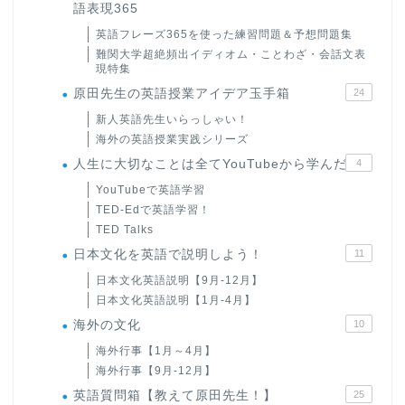
語表現365
英語フレーズ365を使った練習問題＆予想問題集
難関大学超絶頻出イディオム・ことわざ・会話文表
現特集
原田先生の英語授業アイデア玉手箱
24
新人英語先生いらっしゃい！
海外の英語授業実践シリーズ
人生に大切なことは全てYouTubeから学んだ
4
YouTubeで英語学習
TED-Edで英語学習！
TED Talks
日本文化を英語で説明しよう！
11
日本文化英語説明【9月-12月】
日本文化英語説明【1月-4月】
海外の文化
10
海外行事【1月～4月】
海外行事【9月-12月】
英語質問箱【教えて原田先生！】
25