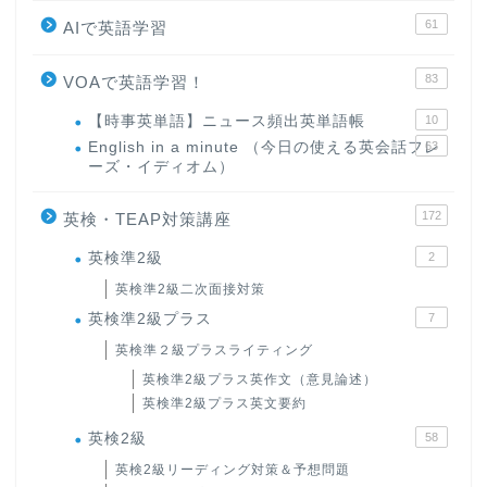
61
AIで英語学習
83
VOAで英語学習！
【時事英単語】ニュース頻出英単語帳
10
English in a minute （今日の使える英会話フレ
63
ーズ・イディオム）
172
英検・TEAP対策講座
英検準2級
2
英検準2級二次面接対策
英検準2級プラス
7
英検準２級プラスライティング
英検準2級プラス英作文（意見論述）
英検準2級プラス英文要約
英検2級
58
英検2級リーディング対策＆予想問題