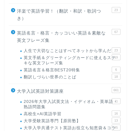
23
洋楽で英語学習！（翻訳・和訳・歌詞つ
き）
67
英語名言・格言・カッコいい英語＆素敵な
英文フレーズ集
人生で大切なことはすべてネットから学んだ
23
英文手紙＆グリーティングカードに使えるステ
19
キな英文フレーズ集
英語名言＆格言BEST20特集
6
翻訳しづらい世界のことば
18
661
大学入試英語対策講座
2026年大学入試英文法・イディオム・英単語・
11
熟語問題集
高校生×AI英語学習
16
大学受験英語専門【原田塾】
13
大学入学共通テスト英語お役立ち知恵袋＆コラ
45