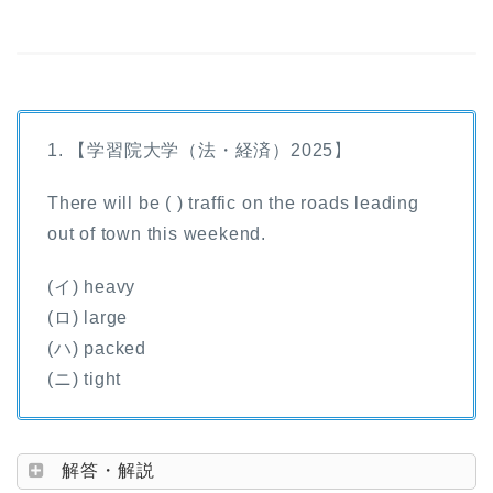
1. 【学習院大学（法・経済）2025】
There will be ( ) traffic on the roads leading
out of town this weekend.
(イ) heavy
(ロ) large
(ハ) packed
(ニ) tight
解答・解説