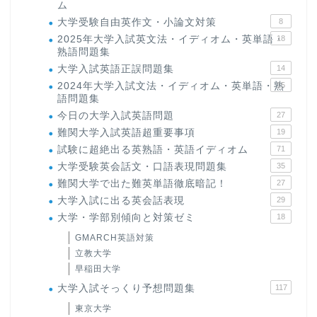
ム
大学受験自由英作文・小論文対策
8
2025年大学入試英文法・イディオム・英単語・
18
熟語問題集
大学入試英語正誤問題集
14
2024年大学入試文法・イディオム・英単語・熟
15
語問題集
今日の大学入試英語問題
27
難関大学入試英語超重要事項
19
試験に超絶出る英熟語・英語イディオム
71
大学受験英会話文・口語表現問題集
35
難関大学で出た難英単語徹底暗記！
27
大学入試に出る英会話表現
29
大学・学部別傾向と対策ゼミ
18
GMARCH英語対策
立教大学
早稲田大学
大学入試そっくり予想問題集
117
東京大学