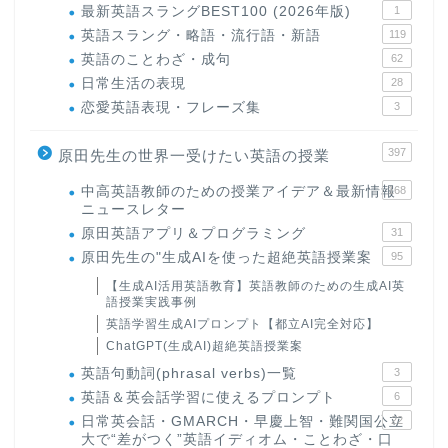
最新英語スラングBEST100 (2026年版)
1
英語スラング・略語・流行語・新語
119
英語のことわざ・成句
62
日常生活の表現
28
恋愛英語表現・フレーズ集
3
397
原田先生の世界一受けたい英語の授業
中高英語教師のための授業アイデア＆最新情報
168
ニュースレター
原田英語アプリ＆プログラミング
31
原田先生の"生成AIを使った超絶英語授業案
95
【生成AI活用英語教育】英語教師のための生成AI英
語授業実践事例
英語学習生成AIプロンプト【都立AI完全対応】
ChatGPT(生成AI)超絶英語授業案
英語句動詞(phrasal verbs)一覧
3
英語＆英会話学習に使えるプロンプト
6
日常英会話・GMARCH・早慶上智・難関国公立
22
大で“差がつく”英語イディオム・ことわざ・口