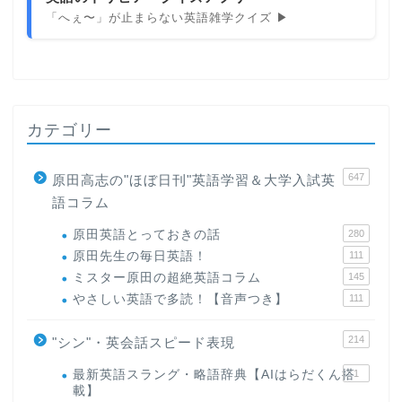
「へぇ〜」が止まらない英語雑学クイズ ▶
カテゴリー
647
原田高志の"ほぼ日刊"英語学習＆大学入試英
語コラム
原田英語とっておきの話
280
原田先生の毎日英語！
111
ミスター原田の超絶英語コラム
145
やさしい英語で多読！【音声つき】
111
214
"シン"・英会話スピード表現
最新英語スラング・略語辞典【AIはらだくん搭
1
載】