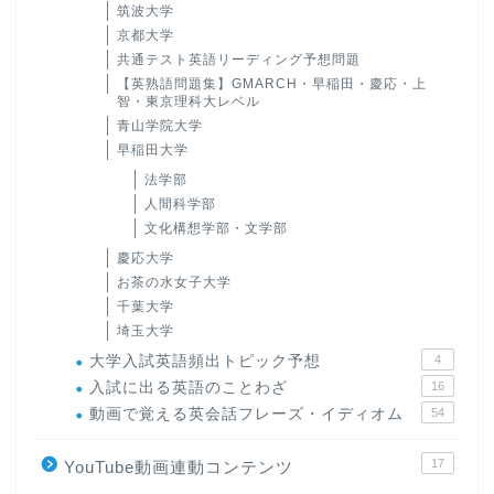
筑波大学
京都大学
共通テスト英語リーディング予想問題
【英熟語問題集】GMARCH・早稲田・慶応・上
智・東京理科大レベル
青山学院大学
早稲田大学
法学部
人間科学部
文化構想学部・文学部
慶応大学
お茶の水女子大学
千葉大学
埼玉大学
大学入試英語頻出トピック予想
4
入試に出る英語のことわざ
16
動画で覚える英会話フレーズ・イディオム
54
17
YouTube動画連動コンテンツ