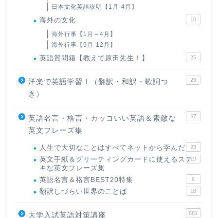
日本文化英語説明【1月-4月】
海外の文化
10
海外行事【1月～4月】
海外行事【9月-12月】
英語質問箱【教えて原田先生！】
25
23
洋楽で英語学習！（翻訳・和訳・歌詞つ
き）
67
英語名言・格言・カッコいい英語＆素敵な
英文フレーズ集
人生で大切なことはすべてネットから学んだ
23
英文手紙＆グリーティングカードに使えるステ
19
キな英文フレーズ集
英語名言＆格言BEST20特集
6
翻訳しづらい世界のことば
18
661
大学入試英語対策講座