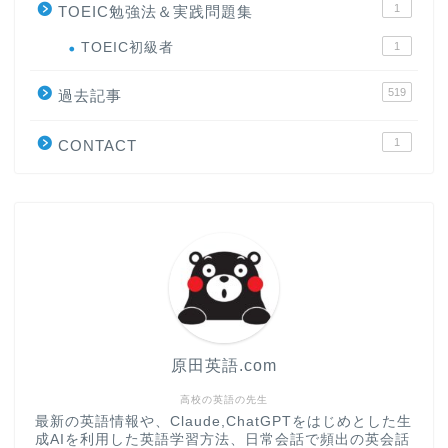
1
TOEIC勉強法＆実践問題集
ホーム
TOEIC初級者
1
519
過去記事
原田高志の”ほぼ日刊”英語
学習＆大学入試英語コラム
1
CONTACT
“シン”・英会話スピード表
現
大学入試英語対策講座
英語名言・格言・カッコい
い英語＆素敵な英文フレー
ズ集
原田英語.com
過去記事
高校の英語の先生
最新の英語情報や、Claude,ChatGPTをはじめとした生
成AIを利用した英語学習方法、日常会話で頻出の英会話