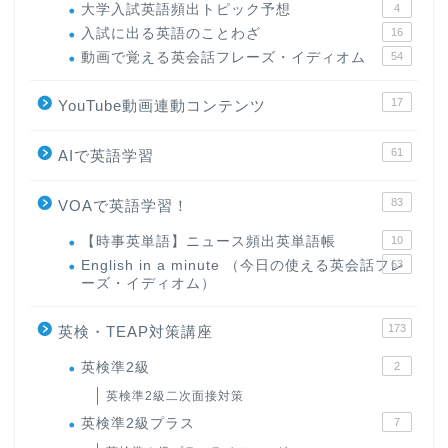
大学入試英語頻出トピック予想
4
入試に出る英語のことわざ
16
動画で覚える英会話フレーズ・イディオム
54
17
YouTube動画連動コンテンツ
61
AIで英語学習
83
VOAで英語学習！
【時事英単語】ニュース頻出英単語帳
10
English in a minute （今日の使える英会話フレ
63
ーズ・イディオム）
173
英検・TEAP対策講座
英検準2級
2
英検準2級二次面接対策
英検準2級プラス
7