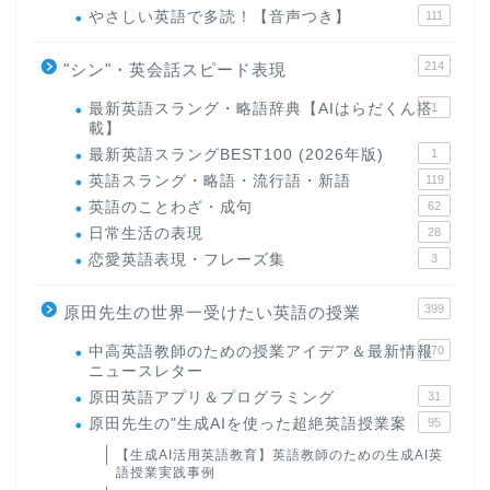
やさしい英語で多読！【音声つき】
111
214
"シン"・英会話スピード表現
最新英語スラング・略語辞典【AIはらだくん搭
1
載】
最新英語スラングBEST100 (2026年版)
1
英語スラング・略語・流行語・新語
119
英語のことわざ・成句
62
日常生活の表現
28
恋愛英語表現・フレーズ集
3
399
原田先生の世界一受けたい英語の授業
中高英語教師のための授業アイデア＆最新情報
170
ニュースレター
原田英語アプリ＆プログラミング
31
原田先生の"生成AIを使った超絶英語授業案
95
【生成AI活用英語教育】英語教師のための生成AI英
語授業実践事例