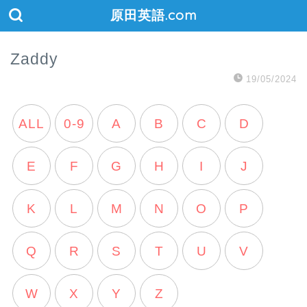
原田英語.com
Zaddy
19/05/2024
ALL
0-9
A
B
C
D
E
F
G
H
I
J
K
L
M
N
O
P
Q
R
S
T
U
V
W
X
Y
Z