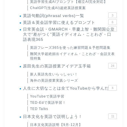
英語学習生成AIプロンプト【都立AI完全対応】
ChatGPT(生成AI)超絶英語授業案
英語句動詞(phrasal verbs)一覧
3
英語＆英会話学習に使えるプロンプト
6
日常英会話・GMARCH・早慶上智・難関国公立
22
大で“差がつく”英語イディオム・ことわざ・口
語表現365
英語フレーズ365を使った練習問題＆予想問題集
難関大学超絶頻出イディオム・ことわざ・会話文表
現特集
原田先生の英語授業アイデア玉手箱
24
新人英語先生いらっしゃい！
海外の英語授業実践シリーズ
人生に大切なことは全てYouTubeから学んだ
4
YouTubeで英語学習
TED-Edで英語学習！
TED Talks
日本文化を英語で説明しよう！
11
日本文化英語説明【9月-12月】