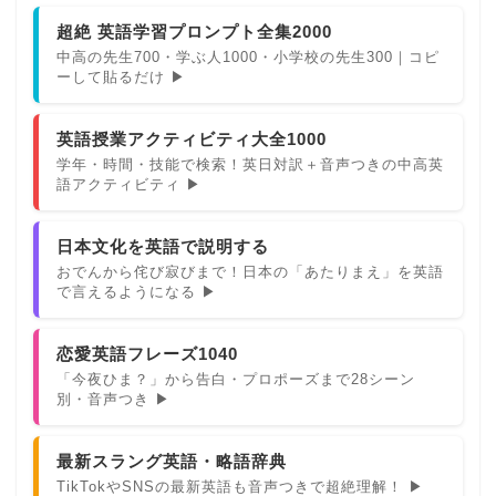
超絶 英語学習プロンプト全集2000
中高の先生700・学ぶ人1000・小学校の先生300｜コピ
ーして貼るだけ ▶
英語授業アクティビティ大全1000
学年・時間・技能で検索！英日対訳＋音声つきの中高英
語アクティビティ ▶
日本文化を英語で説明する
おでんから侘び寂びまで！日本の「あたりまえ」を英語
で言えるようになる ▶
恋愛英語フレーズ1040
「今夜ひま？」から告白・プロポーズまで28シーン
別・音声つき ▶
最新スラング英語・略語辞典
TikTokやSNSの最新英語も音声つきで超絶理解！ ▶