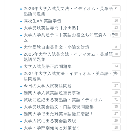
2026年大学入試英文法・イディオム・英単語・
11
熟語問題集
高校生×AI英語学習
16
大学受験英語専門【原田塾】
13
大学入学共通テスト英語お役立ち知恵袋＆コラ
45
ム
大学受験自由英作文・小論文対策
8
2025年大学入試英文法・イディオム・英単語・
18
熟語問題集
大学入試英語正誤問題集
14
2024年大学入試文法・イディオム・英単語・熟
15
語問題集
今日の大学入試英語問題
27
難関大学入試英語超重要事項
19
試験に超絶出る英熟語・英語イディオム
71
大学受験英会話文・口語表現問題集
35
難関大学で出た難英単語徹底暗記！
27
大学入試に出る英会話表現
29
大学・学部別傾向と対策ゼミ
18