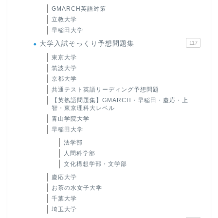
GMARCH英語対策
立教大学
早稲田大学
大学入試そっくり予想問題集
117
東京大学
筑波大学
京都大学
共通テスト英語リーディング予想問題
【英熟語問題集】GMARCH・早稲田・慶応・上
智・東京理科大レベル
青山学院大学
早稲田大学
法学部
人間科学部
文化構想学部・文学部
慶応大学
お茶の水女子大学
千葉大学
埼玉大学