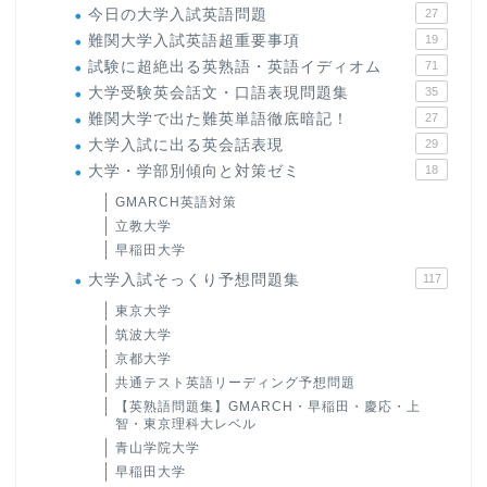
今日の大学入試英語問題
27
難関大学入試英語超重要事項
19
試験に超絶出る英熟語・英語イディオム
71
大学受験英会話文・口語表現問題集
35
難関大学で出た難英単語徹底暗記！
27
大学入試に出る英会話表現
29
大学・学部別傾向と対策ゼミ
18
GMARCH英語対策
立教大学
早稲田大学
大学入試そっくり予想問題集
117
東京大学
筑波大学
京都大学
共通テスト英語リーディング予想問題
【英熟語問題集】GMARCH・早稲田・慶応・上
智・東京理科大レベル
青山学院大学
早稲田大学