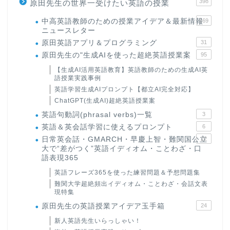
398
原田先生の世界一受けたい英語の授業
中高英語教師のための授業アイデア＆最新情報
169
ニュースレター
原田英語アプリ＆プログラミング
31
原田先生の"生成AIを使った超絶英語授業案
95
【生成AI活用英語教育】英語教師のための生成AI英
語授業実践事例
英語学習生成AIプロンプト【都立AI完全対応】
ChatGPT(生成AI)超絶英語授業案
英語句動詞(phrasal verbs)一覧
3
英語＆英会話学習に使えるプロンプト
6
日常英会話・GMARCH・早慶上智・難関国公立
22
大で“差がつく”英語イディオム・ことわざ・口
語表現365
英語フレーズ365を使った練習問題＆予想問題集
難関大学超絶頻出イディオム・ことわざ・会話文表
現特集
原田先生の英語授業アイデア玉手箱
24
新人英語先生いらっしゃい！