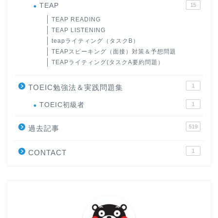
TEAP
15
TEAP READING
TEAP LISTENING
teapライティング（タスクB）
TEAPスピーキング（面接）対策＆予想問題
TEAPライティング(タスクA要約問題）
1
TOEIC勉強法＆実践問題集
ホーム
TOEIC初級者
1
519
過去記事
原田高志の”ほぼ日刊”英語
学習＆大学入試英語コラム
1
CONTACT
“シン”・英会話スピード表
現
大学入試英語対策講座