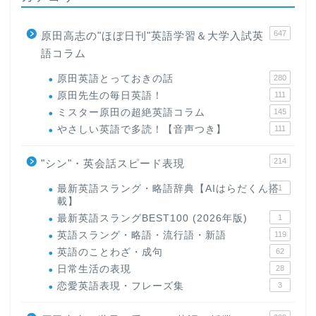
647
原田高志の"ほぼ日刊"英語学習＆大学入試英
語コラム
原田英語とっておきの話
280
原田先生の毎日英語！
111
ミスター原田の超絶英語コラム
145
やさしい英語で多読！【音声つき】
111
214
"シン"・英会話スピード表現
最新英語スラング・略語辞典【AIはらだくん搭
1
載】
最新英語スラングBEST100 (2026年版)
1
英語スラング・略語・流行語・新語
119
英語のことわざ・成句
62
日常生活の表現
28
恋愛英語表現・フレーズ集
3