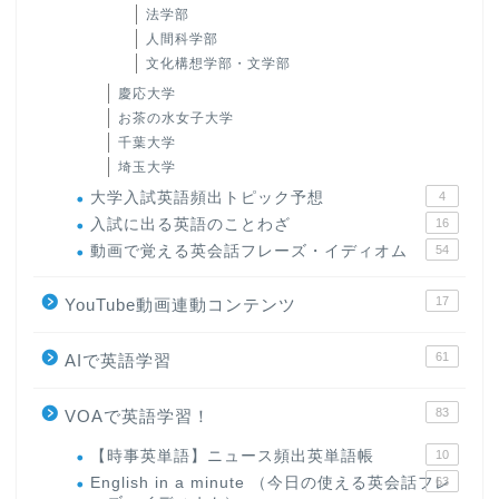
法学部
人間科学部
文化構想学部・文学部
慶応大学
お茶の水女子大学
千葉大学
埼玉大学
大学入試英語頻出トピック予想
4
入試に出る英語のことわざ
16
動画で覚える英会話フレーズ・イディオム
54
17
YouTube動画連動コンテンツ
61
AIで英語学習
83
VOAで英語学習！
【時事英単語】ニュース頻出英単語帳
10
English in a minute （今日の使える英会話フレ
63