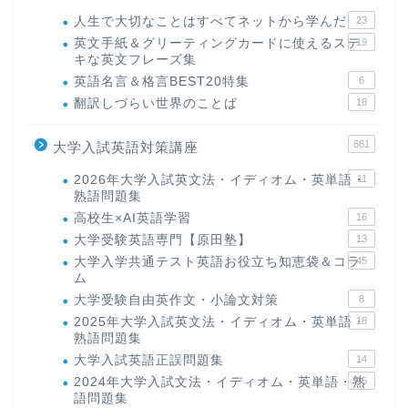
人生で大切なことはすべてネットから学んだ
23
英文手紙＆グリーティングカードに使えるステ
19
キな英文フレーズ集
英語名言＆格言BEST20特集
6
翻訳しづらい世界のことば
18
661
大学入試英語対策講座
2026年大学入試英文法・イディオム・英単語・
11
熟語問題集
高校生×AI英語学習
16
大学受験英語専門【原田塾】
13
大学入学共通テスト英語お役立ち知恵袋＆コラ
45
ム
大学受験自由英作文・小論文対策
8
2025年大学入試英文法・イディオム・英単語・
18
熟語問題集
大学入試英語正誤問題集
14
2024年大学入試文法・イディオム・英単語・熟
15
語問題集