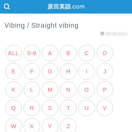
原田英語.com
Vibing / Straight vibing
06/05/2024
ALL
0-9
A
B
C
D
E
F
G
H
I
J
K
L
M
N
O
P
Q
R
S
T
U
V
W
X
Y
Z