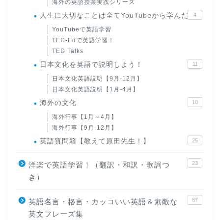
海外の英語授業実践シリーズ
人生に大切なことは全てYouTubeから学んだ
4
YouTubeで英語学習
TED-Edで英語学習！
TED Talks
日本文化を英語で説明しよう！
11
日本文化英語説明【9月-12月】
日本文化英語説明【1月-4月】
海外の文化
10
海外行事【1月～4月】
海外行事【9月-12月】
英語質問箱【教えて原田先生！】
25
23
洋楽で英語学習！（翻訳・和訳・歌詞つ
き）
67
英語名言・格言・カッコいい英語＆素敵な
英文フレーズ集