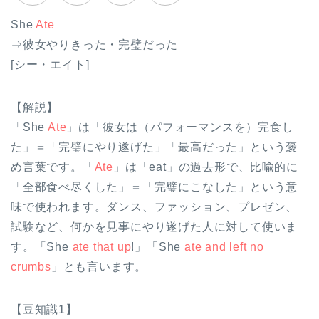
She
Ate
⇒彼女やりきった・完璧だった
[シー・エイト]
【解説】
「She
Ate
」は「彼女は（パフォーマンスを）完食し
た」＝「完璧にやり遂げた」「最高だった」という褒
め言葉です。「
Ate
」は「eat」の過去形で、比喩的に
「全部食べ尽くした」＝「完璧にこなした」という意
味で使われます。ダンス、ファッション、プレゼン、
試験など、何かを見事にやり遂げた人に対して使いま
す。「She
ate that up
!」「She
ate and left no
crumbs
」とも言います。
【豆知識1】