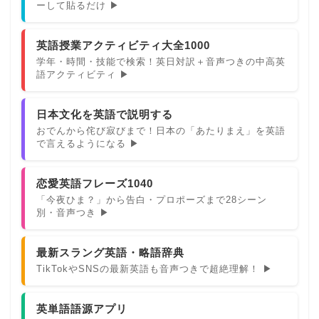
ーして貼るだけ ▶
英語授業アクティビティ大全1000
学年・時間・技能で検索！英日対訳＋音声つきの中高英
語アクティビティ ▶
日本文化を英語で説明する
おでんから侘び寂びまで！日本の「あたりまえ」を英語
で言えるようになる ▶
恋愛英語フレーズ1040
「今夜ひま？」から告白・プロポーズまで28シーン
別・音声つき ▶
最新スラング英語・略語辞典
TikTokやSNSの最新英語も音声つきで超絶理解！ ▶
英単語語源アプリ