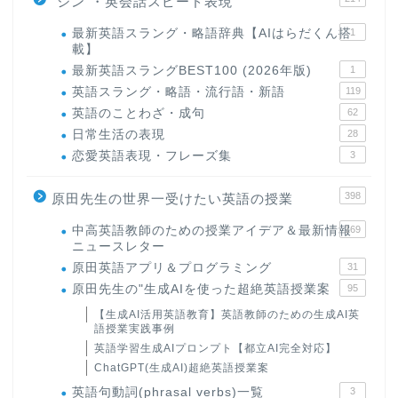
"シン"・英会話スピード表現
最新英語スラング・略語辞典【AIはらだくん搭
1
載】
最新英語スラングBEST100 (2026年版)
1
英語スラング・略語・流行語・新語
119
英語のことわざ・成句
62
日常生活の表現
28
恋愛英語表現・フレーズ集
3
398
原田先生の世界一受けたい英語の授業
中高英語教師のための授業アイデア＆最新情報
169
ニュースレター
原田英語アプリ＆プログラミング
31
原田先生の"生成AIを使った超絶英語授業案
95
【生成AI活用英語教育】英語教師のための生成AI英
語授業実践事例
英語学習生成AIプロンプト【都立AI完全対応】
ChatGPT(生成AI)超絶英語授業案
英語句動詞(phrasal verbs)一覧
3