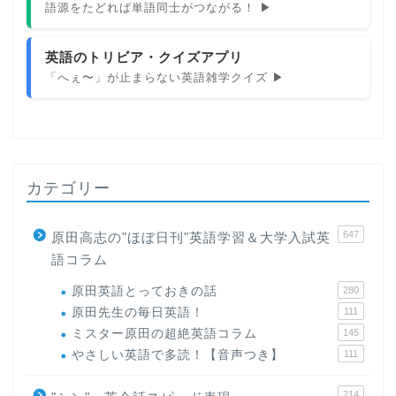
語源をたどれば単語同士がつながる！ ▶
英語のトリビア・クイズアプリ
「へぇ〜」が止まらない英語雑学クイズ ▶
カテゴリー
647
原田高志の"ほぼ日刊"英語学習＆大学入試英
語コラム
原田英語とっておきの話
280
原田先生の毎日英語！
111
ミスター原田の超絶英語コラム
145
やさしい英語で多読！【音声つき】
111
214