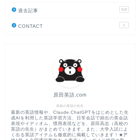
519
原田高志の”ほぼ日刊”英語
過去記事
学習＆大学入試英語コラム
1
CONTACT
“シン”・英会話スピード表
現
大学入試英語対策講座
英語名言・格言・カッコい
い英語＆素敵な英文フレー
ズ集
原田英語.com
過去記事
高校の英語の先生
最新の英語情報や、Claude,ChatGPTをはじめとした生
成AIを利用した英語学習方法、日常会話で頻出の英会話
CONTACT
表現やイディオム、慣用表現などを、原田高志（高校の
英語の先生）がまとめていきます。また、大学入試によ
く出る英語アイテムも徹底的に掲載していきます！★英