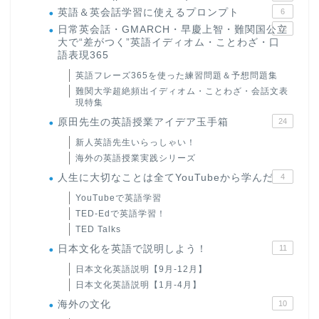
英語＆英会話学習に使えるプロンプト
6
日常英会話・GMARCH・早慶上智・難関国公立
22
大で“差がつく”英語イディオム・ことわざ・口
語表現365
英語フレーズ365を使った練習問題＆予想問題集
難関大学超絶頻出イディオム・ことわざ・会話文表
現特集
原田先生の英語授業アイデア玉手箱
24
新人英語先生いらっしゃい！
海外の英語授業実践シリーズ
人生に大切なことは全てYouTubeから学んだ
4
YouTubeで英語学習
TED-Edで英語学習！
TED Talks
日本文化を英語で説明しよう！
11
日本文化英語説明【9月-12月】
日本文化英語説明【1月-4月】
海外の文化
10