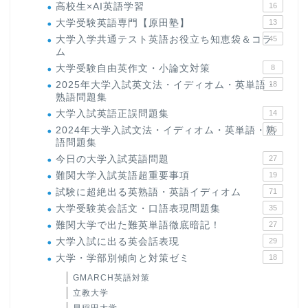
高校生×AI英語学習
16
大学受験英語専門【原田塾】
13
大学入学共通テスト英語お役立ち知恵袋＆コラ
45
ム
大学受験自由英作文・小論文対策
8
2025年大学入試英文法・イディオム・英単語・
18
熟語問題集
大学入試英語正誤問題集
14
2024年大学入試文法・イディオム・英単語・熟
15
語問題集
今日の大学入試英語問題
27
難関大学入試英語超重要事項
19
試験に超絶出る英熟語・英語イディオム
71
大学受験英会話文・口語表現問題集
35
難関大学で出た難英単語徹底暗記！
27
大学入試に出る英会話表現
29
大学・学部別傾向と対策ゼミ
18
GMARCH英語対策
立教大学