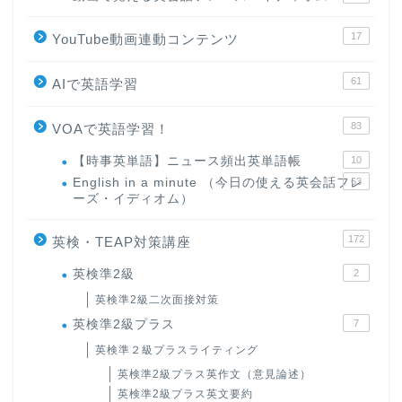
17
YouTube動画連動コンテンツ
61
AIで英語学習
83
VOAで英語学習！
【時事英単語】ニュース頻出英単語帳
10
English in a minute （今日の使える英会話フレ
63
ーズ・イディオム）
172
英検・TEAP対策講座
英検準2級
2
英検準2級二次面接対策
英検準2級プラス
7
英検準２級プラスライティング
英検準2級プラス英作文（意見論述）
英検準2級プラス英文要約