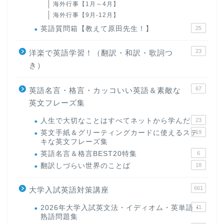
海外行事【1月～4月】
海外行事【9月-12月】
英語質問箱【教えて原田先生！】
25
23
洋楽で英語学習！（翻訳・和訳・歌詞つ
き）
67
英語名言・格言・カッコいい英語＆素敵な
英文フレーズ集
人生で大切なことはすべてネットから学んだ
23
英文手紙＆グリーティングカードに使えるステ
19
キな英文フレーズ集
英語名言＆格言BEST20特集
6
翻訳しづらい世界のことば
18
661
大学入試英語対策講座
2026年大学入試英文法・イディオム・英単語・
11
熟語問題集