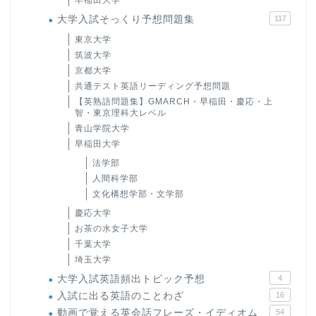
早稲田大学
大学入試そっくり予想問題集
117
東京大学
筑波大学
京都大学
共通テスト英語リーディング予想問題
【英熟語問題集】GMARCH・早稲田・慶応・上
智・東京理科大レベル
青山学院大学
早稲田大学
法学部
人間科学部
文化構想学部・文学部
慶応大学
お茶の水女子大学
千葉大学
埼玉大学
大学入試英語頻出トピック予想
4
入試に出る英語のことわざ
16
動画で覚える英会話フレーズ・イディオム
54