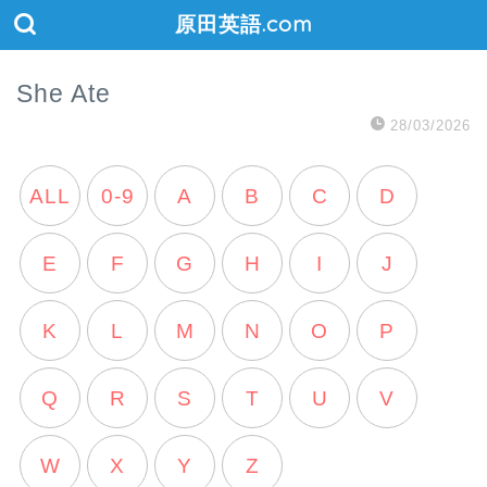
原田英語.com
She Ate
28/03/2026
ALL
0-9
A
B
C
D
E
F
G
H
I
J
K
L
M
N
O
P
Q
R
S
T
U
V
W
X
Y
Z