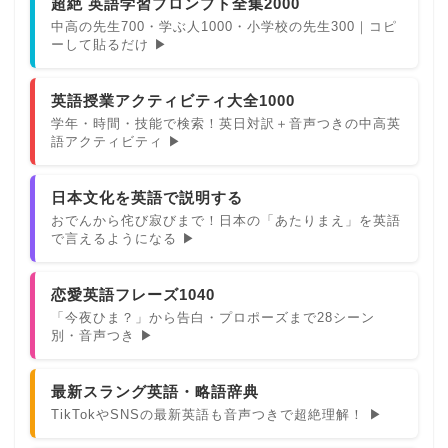
超絶 英語学習プロンプト全集2000
中高の先生700・学ぶ人1000・小学校の先生300｜コピ
ーして貼るだけ ▶
英語授業アクティビティ大全1000
学年・時間・技能で検索！英日対訳＋音声つきの中高英
語アクティビティ ▶
日本文化を英語で説明する
おでんから侘び寂びまで！日本の「あたりまえ」を英語
で言えるようになる ▶
恋愛英語フレーズ1040
「今夜ひま？」から告白・プロポーズまで28シーン
別・音声つき ▶
最新スラング英語・略語辞典
TikTokやSNSの最新英語も音声つきで超絶理解！ ▶