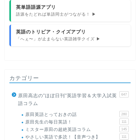
英単語語源アプリ
語源をたどれば単語同士がつながる！ ▶
英語のトリビア・クイズアプリ
「へぇ〜」が止まらない英語雑学クイズ ▶
カテゴリー
647
原田高志の"ほぼ日刊"英語学習＆大学入試英
語コラム
原田英語とっておきの話
280
原田先生の毎日英語！
111
ミスター原田の超絶英語コラム
145
やさしい英語で多読！【音声つき】
111