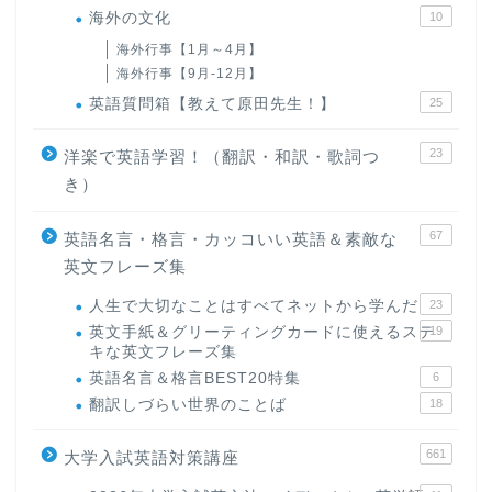
海外の文化
10
海外行事【1月～4月】
海外行事【9月-12月】
英語質問箱【教えて原田先生！】
25
23
洋楽で英語学習！（翻訳・和訳・歌詞つ
き）
67
英語名言・格言・カッコいい英語＆素敵な
英文フレーズ集
人生で大切なことはすべてネットから学んだ
23
英文手紙＆グリーティングカードに使えるステ
19
キな英文フレーズ集
英語名言＆格言BEST20特集
6
翻訳しづらい世界のことば
18
661
大学入試英語対策講座