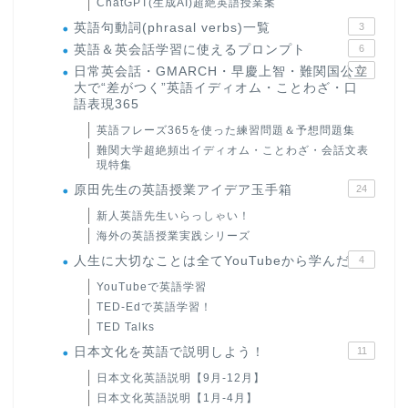
ChatGPT(生成AI)超絶英語授業案
英語句動詞(phrasal verbs)一覧
3
英語＆英会話学習に使えるプロンプト
6
日常英会話・GMARCH・早慶上智・難関国公立
22
大で“差がつく”英語イディオム・ことわざ・口
語表現365
英語フレーズ365を使った練習問題＆予想問題集
難関大学超絶頻出イディオム・ことわざ・会話文表
現特集
原田先生の英語授業アイデア玉手箱
24
新人英語先生いらっしゃい！
海外の英語授業実践シリーズ
人生に大切なことは全てYouTubeから学んだ
4
YouTubeで英語学習
TED-Edで英語学習！
TED Talks
日本文化を英語で説明しよう！
11
日本文化英語説明【9月-12月】
日本文化英語説明【1月-4月】