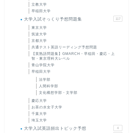
立教大学
早稲田大学
大学入試そっくり予想問題集
117
東京大学
筑波大学
京都大学
共通テスト英語リーディング予想問題
【英熟語問題集】GMARCH・早稲田・慶応・上
智・東京理科大レベル
青山学院大学
早稲田大学
法学部
人間科学部
文化構想学部・文学部
慶応大学
お茶の水女子大学
千葉大学
埼玉大学
大学入試英語頻出トピック予想
4