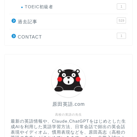
ホーム
TOEIC初級者
1
519
過去記事
原田高志の”ほぼ日刊”英語
学習＆大学入試英語コラム
1
CONTACT
“シン”・英会話スピード表
現
大学入試英語対策講座
英語名言・格言・カッコい
い英語＆素敵な英文フレー
ズ集
原田英語.com
過去記事
高校の英語の先生
最新の英語情報や、Claude,ChatGPTをはじめとした生
成AIを利用した英語学習方法、日常会話で頻出の英会話
CONTACT
表現やイディオム、慣用表現などを、原田高志（高校の