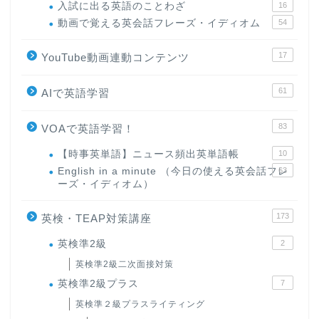
入試に出る英語のことわざ
16
動画で覚える英会話フレーズ・イディオム
54
17
YouTube動画連動コンテンツ
61
AIで英語学習
83
VOAで英語学習！
【時事英単語】ニュース頻出英単語帳
10
English in a minute （今日の使える英会話フレ
63
ーズ・イディオム）
173
英検・TEAP対策講座
英検準2級
2
英検準2級二次面接対策
英検準2級プラス
7
英検準２級プラスライティング