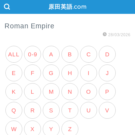
原田英語.com
Roman Empire
28/03/2026
ALL
0-9
A
B
C
D
E
F
G
H
I
J
K
L
M
N
O
P
Q
R
S
T
U
V
W
X
Y
Z