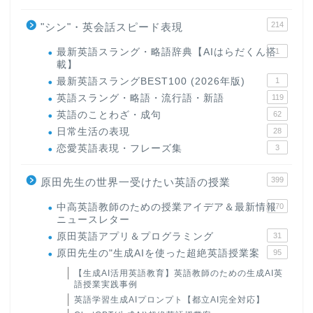
214
"シン"・英会話スピード表現
最新英語スラング・略語辞典【AIはらだくん搭
1
載】
最新英語スラングBEST100 (2026年版)
1
英語スラング・略語・流行語・新語
119
英語のことわざ・成句
62
日常生活の表現
28
恋愛英語表現・フレーズ集
3
399
原田先生の世界一受けたい英語の授業
中高英語教師のための授業アイデア＆最新情報
170
ニュースレター
原田英語アプリ＆プログラミング
31
原田先生の"生成AIを使った超絶英語授業案
95
【生成AI活用英語教育】英語教師のための生成AI英
語授業実践事例
英語学習生成AIプロンプト【都立AI完全対応】