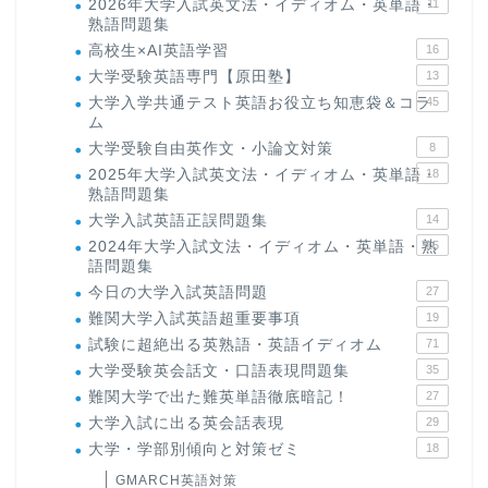
2026年大学入試英文法・イディオム・英単語・
11
熟語問題集
高校生×AI英語学習
16
大学受験英語専門【原田塾】
13
大学入学共通テスト英語お役立ち知恵袋＆コラ
45
ム
大学受験自由英作文・小論文対策
8
2025年大学入試英文法・イディオム・英単語・
18
熟語問題集
大学入試英語正誤問題集
14
2024年大学入試文法・イディオム・英単語・熟
15
語問題集
今日の大学入試英語問題
27
難関大学入試英語超重要事項
19
試験に超絶出る英熟語・英語イディオム
71
大学受験英会話文・口語表現問題集
35
難関大学で出た難英単語徹底暗記！
27
大学入試に出る英会話表現
29
大学・学部別傾向と対策ゼミ
18
GMARCH英語対策