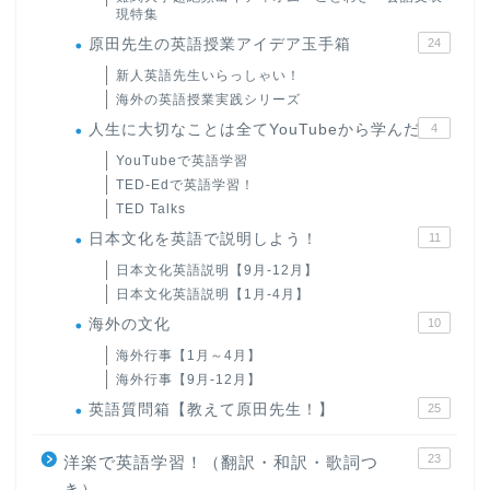
現特集
原田先生の英語授業アイデア玉手箱
24
新人英語先生いらっしゃい！
海外の英語授業実践シリーズ
人生に大切なことは全てYouTubeから学んだ
4
YouTubeで英語学習
TED-Edで英語学習！
TED Talks
日本文化を英語で説明しよう！
11
日本文化英語説明【9月-12月】
日本文化英語説明【1月-4月】
海外の文化
10
海外行事【1月～4月】
海外行事【9月-12月】
英語質問箱【教えて原田先生！】
25
23
洋楽で英語学習！（翻訳・和訳・歌詞つ
き）