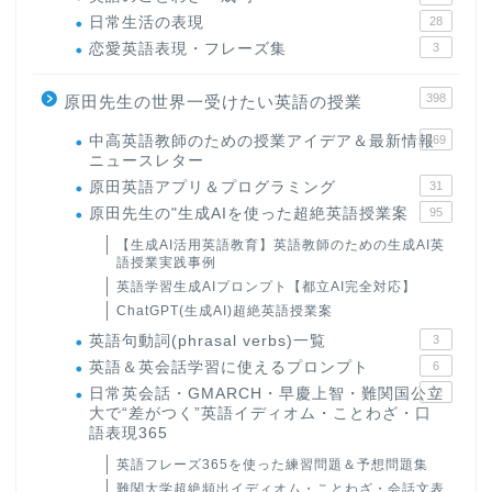
日常生活の表現
28
恋愛英語表現・フレーズ集
3
398
原田先生の世界一受けたい英語の授業
中高英語教師のための授業アイデア＆最新情報
169
ニュースレター
原田英語アプリ＆プログラミング
31
原田先生の"生成AIを使った超絶英語授業案
95
【生成AI活用英語教育】英語教師のための生成AI英
語授業実践事例
英語学習生成AIプロンプト【都立AI完全対応】
ChatGPT(生成AI)超絶英語授業案
英語句動詞(phrasal verbs)一覧
3
英語＆英会話学習に使えるプロンプト
6
日常英会話・GMARCH・早慶上智・難関国公立
22
大で“差がつく”英語イディオム・ことわざ・口
語表現365
英語フレーズ365を使った練習問題＆予想問題集
難関大学超絶頻出イディオム・ことわざ・会話文表