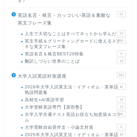
67
英語名言・格言・カッコいい英語＆素敵な
英文フレーズ集
人生で大切なことはすべてネットから学んだ
23
英文手紙＆グリーティングカードに使えるステ
19
キな英文フレーズ集
英語名言＆格言BEST20特集
6
翻訳しづらい世界のことば
18
661
大学入試英語対策講座
2026年大学入試英文法・イディオム・英単語・
11
熟語問題集
高校生×AI英語学習
16
大学受験英語専門【原田塾】
13
大学入学共通テスト英語お役立ち知恵袋＆コラ
45
ム
大学受験自由英作文・小論文対策
8
2025年大学入試英文法・イディオム・英単語・
18