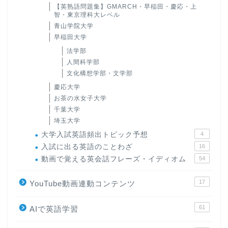
【英熟語問題集】GMARCH・早稲田・慶応・上
智・東京理科大レベル
青山学院大学
早稲田大学
法学部
人間科学部
文化構想学部・文学部
慶応大学
お茶の水女子大学
千葉大学
埼玉大学
大学入試英語頻出トピック予想
4
入試に出る英語のことわざ
16
動画で覚える英会話フレーズ・イディオム
54
17
YouTube動画連動コンテンツ
61
AIで英語学習