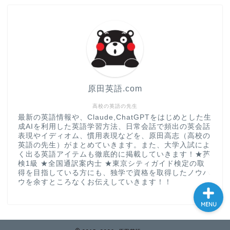
現
大学入試英語対策講座
英語名言・格言・カッコい
い英語＆素敵な英文フレー
ズ集
原田英語.com
過去記事
高校の英語の先生
最新の英語情報や、Claude,ChatGPTをはじめとした生
成AIを利用した英語学習方法、日常会話で頻出の英会話
CONTACT
表現やイディオム、慣用表現などを、原田高志（高校の
英語の先生）がまとめていきます。また、大学入試によ
く出る英語アイテムも徹底的に掲載していきます！★英
検1級 ★全国通訳案内士 ★東京シティガイド検定の取
得を目指している方にも、独学で資格を取得したノウハ
ウを余すところなくお伝えしていきます！！
MENU