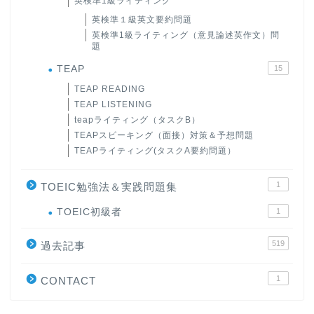
英検準1級ライティング
英検準１級英文要約問題
英検準1級ライティング（意見論述英作文）問
題
TEAP
15
TEAP READING
TEAP LISTENING
teapライティング（タスクB）
TEAPスピーキング（面接）対策＆予想問題
TEAPライティング(タスクA要約問題）
1
TOEIC勉強法＆実践問題集
ホーム
TOEIC初級者
1
519
過去記事
原田高志の”ほぼ日刊”英語
学習＆大学入試英語コラム
1
CONTACT
“シン”・英会話スピード表