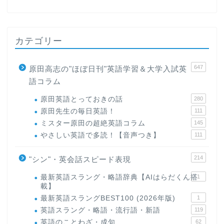
カテゴリー
647
原田高志の"ほぼ日刊"英語学習＆大学入試英
語コラム
原田英語とっておきの話
280
原田先生の毎日英語！
111
ミスター原田の超絶英語コラム
145
やさしい英語で多読！【音声つき】
111
214
"シン"・英会話スピード表現
最新英語スラング・略語辞典【AIはらだくん搭
1
載】
最新英語スラングBEST100 (2026年版)
1
英語スラング・略語・流行語・新語
119
英語のことわざ・成句
62