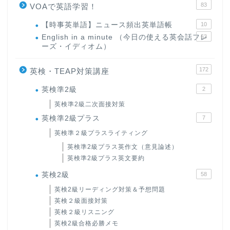
83
VOAで英語学習！
【時事英単語】ニュース頻出英単語帳
10
English in a minute （今日の使える英会話フレ
63
ーズ・イディオム）
172
英検・TEAP対策講座
英検準2級
2
英検準2級二次面接対策
英検準2級プラス
7
英検準２級プラスライティング
英検準2級プラス英作文（意見論述）
英検準2級プラス英文要約
英検2級
58
英検2級リーディング対策＆予想問題
英検２級面接対策
英検２級リスニング
英検2級合格必勝メモ