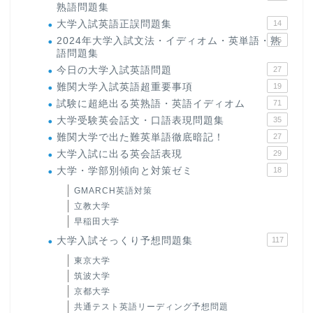
熟語問題集
大学入試英語正誤問題集
14
2024年大学入試文法・イディオム・英単語・熟
15
語問題集
今日の大学入試英語問題
27
難関大学入試英語超重要事項
19
試験に超絶出る英熟語・英語イディオム
71
大学受験英会話文・口語表現問題集
35
難関大学で出た難英単語徹底暗記！
27
大学入試に出る英会話表現
29
大学・学部別傾向と対策ゼミ
18
GMARCH英語対策
立教大学
早稲田大学
大学入試そっくり予想問題集
117
東京大学
筑波大学
京都大学
共通テスト英語リーディング予想問題