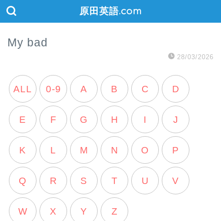
原田英語.com
My bad
28/03/2026
ALL
0-9
A
B
C
D
E
F
G
H
I
J
K
L
M
N
O
P
Q
R
S
T
U
V
W
X
Y
Z