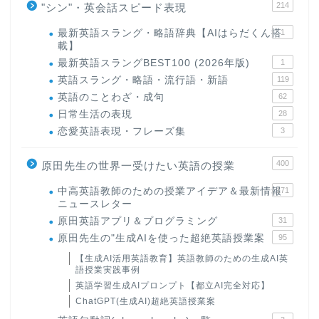
214
"シン"・英会話スピード表現
最新英語スラング・略語辞典【AIはらだくん搭
1
載】
最新英語スラングBEST100 (2026年版)
1
英語スラング・略語・流行語・新語
119
英語のことわざ・成句
62
日常生活の表現
28
恋愛英語表現・フレーズ集
3
400
原田先生の世界一受けたい英語の授業
中高英語教師のための授業アイデア＆最新情報
171
ニュースレター
原田英語アプリ＆プログラミング
31
原田先生の"生成AIを使った超絶英語授業案
95
【生成AI活用英語教育】英語教師のための生成AI英
語授業実践事例
英語学習生成AIプロンプト【都立AI完全対応】
ChatGPT(生成AI)超絶英語授業案