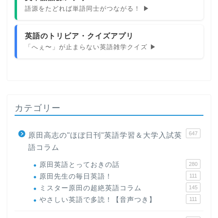
語源をたどれば単語同士がつながる！ ▶
英語のトリビア・クイズアプリ
「へぇ〜」が止まらない英語雑学クイズ ▶
カテゴリー
647
原田高志の"ほぼ日刊"英語学習＆大学入試英
語コラム
原田英語とっておきの話
280
原田先生の毎日英語！
111
ミスター原田の超絶英語コラム
145
やさしい英語で多読！【音声つき】
111