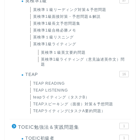
英検準1級
57
英検準１級リーディング対策＆予想問題
英検準1級面接対策・予想問題＆解説
英検準1級長文予想問題集
英検準1級合格必勝メモ
英検準１級リスニング
英検準1級ライティング
英検準１級英文要約問題
英検準1級ライティング（意見論述英作文）問
題
TEAP
16
TEAP READING
TEAP LISTENING
teapライティング（タスクB）
TEAPスピーキング（面接）対策＆予想問題
TEAPライティング(タスクA要約問題）
1
TOEIC勉強法＆実践問題集
ホーム
TOEIC初級者
1