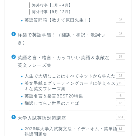
海外行事【1月～4月】
海外行事【9月-12月】
英語質問箱【教えて原田先生！】
25
23
洋楽で英語学習！（翻訳・和訳・歌詞つ
き）
67
英語名言・格言・カッコいい英語＆素敵な
英文フレーズ集
人生で大切なことはすべてネットから学んだ
23
英文手紙＆グリーティングカードに使えるステ
19
キな英文フレーズ集
英語名言＆格言BEST20特集
6
翻訳しづらい世界のことば
18
661
大学入試英語対策講座
2026年大学入試英文法・イディオム・英単語・
11
熟語問題集