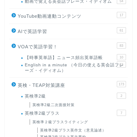
動画で覚える英会話フレーズ・イディオム
54
17
YouTube動画連動コンテンツ
61
AIで英語学習
83
VOAで英語学習！
【時事英単語】ニュース頻出英単語帳
10
English in a minute （今日の使える英会話フレ
63
ーズ・イディオム）
173
英検・TEAP対策講座
英検準2級
2
英検準2級二次面接対策
英検準2級プラス
7
英検準２級プラスライティング
英検準2級プラス英作文（意見論述）