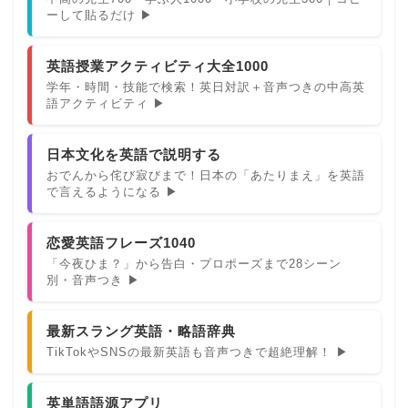
ーして貼るだけ ▶
英語授業アクティビティ大全1000
学年・時間・技能で検索！英日対訳＋音声つきの中高英
語アクティビティ ▶
日本文化を英語で説明する
おでんから侘び寂びまで！日本の「あたりまえ」を英語
で言えるようになる ▶
恋愛英語フレーズ1040
「今夜ひま？」から告白・プロポーズまで28シーン
別・音声つき ▶
最新スラング英語・略語辞典
TikTokやSNSの最新英語も音声つきで超絶理解！ ▶
英単語語源アプリ