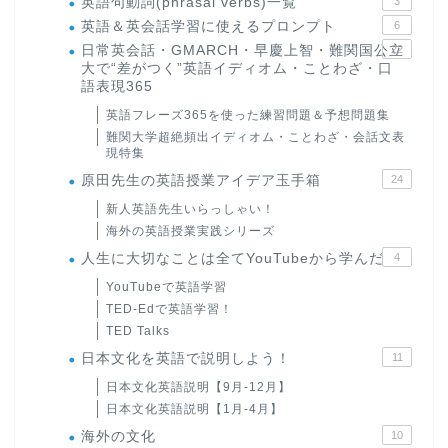
英語句動詞(phrasal verbs)一覧
3
英語＆英会話学習に使えるプロンプト
6
日常英会話・GMARCH・早慶上智・難関国公立
22
大で“差がつく”英語イディオム・ことわざ・口
語表現365
英語フレーズ365を使った練習問題＆予想問題集
難関大学超絶頻出イディオム・ことわざ・会話文表
現特集
原田先生の英語授業アイデア玉手箱
24
新人英語先生いらっしゃい！
海外の英語授業実践シリーズ
人生に大切なことは全てYouTubeから学んだ
4
YouTubeで英語学習
TED-Edで英語学習！
TED Talks
日本文化を英語で説明しよう！
11
日本文化英語説明【9月-12月】
日本文化英語説明【1月-4月】
海外の文化
10