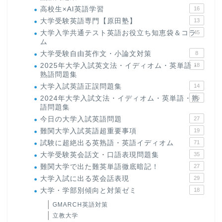
高校生×AI英語学習
16
大学受験英語専門【原田塾】
13
大学入学共通テスト英語お役立ち知恵袋＆コラ
45
ム
大学受験自由英作文・小論文対策
8
2025年大学入試英文法・イディオム・英単語・
18
熟語問題集
大学入試英語正誤問題集
14
2024年大学入試文法・イディオム・英単語・熟
15
語問題集
今日の大学入試英語問題
27
難関大学入試英語超重要事項
19
試験に超絶出る英熟語・英語イディオム
71
大学受験英会話文・口語表現問題集
35
難関大学で出た難英単語徹底暗記！
27
大学入試に出る英会話表現
29
大学・学部別傾向と対策ゼミ
18
GMARCH英語対策
立教大学