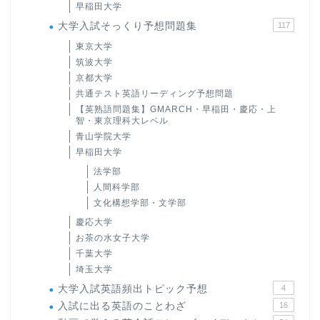
早稲田大学
大学入試そっくり予想問題集
117
東京大学
筑波大学
京都大学
共通テスト英語リーディング予想問題
【英熟語問題集】GMARCH・早稲田・慶応・上
智・東京理科大レベル
青山学院大学
早稲田大学
法学部
人間科学部
文化構想学部・文学部
慶応大学
お茶の水女子大学
千葉大学
埼玉大学
大学入試英語頻出トピック予想
4
入試に出る英語のことわざ
16