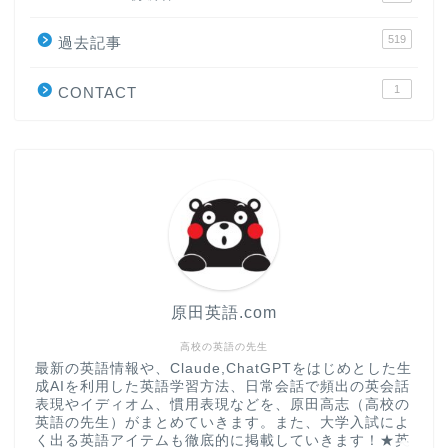
519
過去記事
原田高志の”ほぼ日刊”英語
学習＆大学入試英語コラム
1
CONTACT
“シン”・英会話スピード表
現
大学入試英語対策講座
英語名言・格言・カッコい
い英語＆素敵な英文フレー
ズ集
原田英語.com
過去記事
高校の英語の先生
最新の英語情報や、Claude,ChatGPTをはじめとした生
成AIを利用した英語学習方法、日常会話で頻出の英会話
CONTACT
表現やイディオム、慣用表現などを、原田高志（高校の
英語の先生）がまとめていきます。また、大学入試によ
く出る英語アイテムも徹底的に掲載していきます！★英