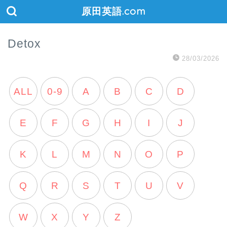
原田英語.com
Detox
28/03/2026
ALL
0-9
A
B
C
D
E
F
G
H
I
J
K
L
M
N
O
P
Q
R
S
T
U
V
W
X
Y
Z