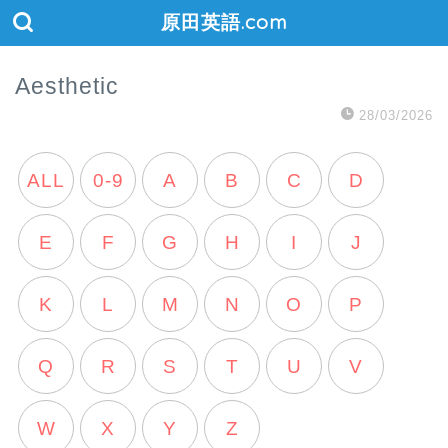
原田英語.com
Aesthetic
28/03/2026
ALL
0-9
A
B
C
D
E
F
G
H
I
J
K
L
M
N
O
P
Q
R
S
T
U
V
W
X
Y
Z