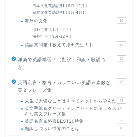
日本文化英語説明【9月-12月】
日本文化英語説明【1月-4月】
海外の文化
10
海外行事【1月～4月】
海外行事【9月-12月】
英語質問箱【教えて原田先生！】
25
23
洋楽で英語学習！（翻訳・和訳・歌詞つ
き）
67
英語名言・格言・カッコいい英語＆素敵な
英文フレーズ集
人生で大切なことはすべてネットから学んだ
23
英文手紙＆グリーティングカードに使えるステ
19
キな英文フレーズ集
英語名言＆格言BEST20特集
6
翻訳しづらい世界のことば
18