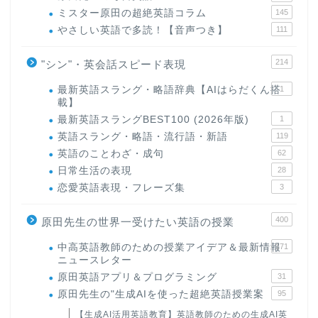
ミスター原田の超絶英語コラム
145
やさしい英語で多読！【音声つき】
111
214
"シン"・英会話スピード表現
最新英語スラング・略語辞典【AIはらだくん搭
1
載】
最新英語スラングBEST100 (2026年版)
1
英語スラング・略語・流行語・新語
119
英語のことわざ・成句
62
日常生活の表現
28
恋愛英語表現・フレーズ集
3
400
原田先生の世界一受けたい英語の授業
中高英語教師のための授業アイデア＆最新情報
171
ニュースレター
原田英語アプリ＆プログラミング
31
原田先生の"生成AIを使った超絶英語授業案
95
【生成AI活用英語教育】英語教師のための生成AI英