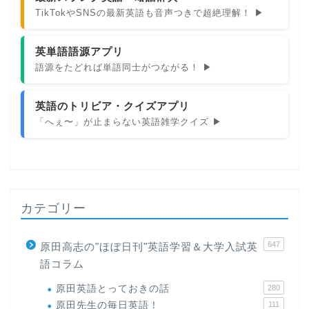
TikTokやSNSの最新英語も音声つきで超絶理解！ ▶
英単語語源アプリ
語源をたどれば単語同士がつながる！ ▶
英語のトリビア・クイズアプリ
「へぇ〜」が止まらない英語雑学クイズ ▶
カテゴリー
647
原田高志の"ほぼ日刊"英語学習＆大学入試英
語コラム
原田英語とっておきの話
280
原田先生の毎日英語！
111