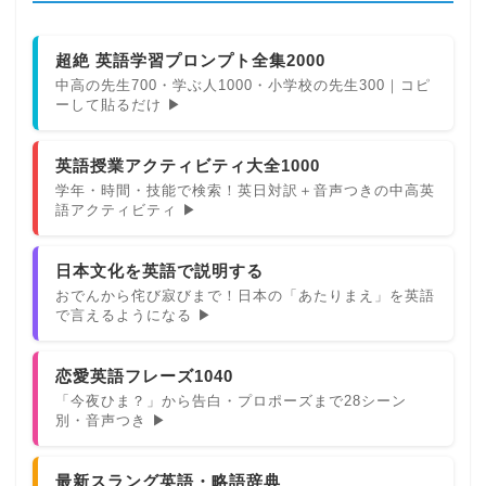
超絶 英語学習プロンプト全集2000
中高の先生700・学ぶ人1000・小学校の先生300｜コピ
ーして貼るだけ ▶
英語授業アクティビティ大全1000
学年・時間・技能で検索！英日対訳＋音声つきの中高英
語アクティビティ ▶
日本文化を英語で説明する
おでんから侘び寂びまで！日本の「あたりまえ」を英語
で言えるようになる ▶
恋愛英語フレーズ1040
「今夜ひま？」から告白・プロポーズまで28シーン
別・音声つき ▶
最新スラング英語・略語辞典