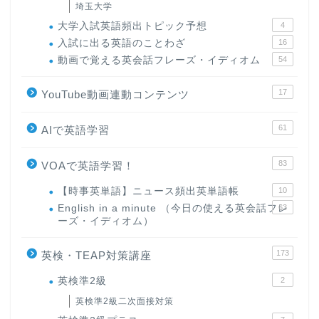
埼玉大学
大学入試英語頻出トピック予想
4
入試に出る英語のことわざ
16
動画で覚える英会話フレーズ・イディオム
54
17
YouTube動画連動コンテンツ
61
AIで英語学習
83
VOAで英語学習！
【時事英単語】ニュース頻出英単語帳
10
English in a minute （今日の使える英会話フレ
63
ーズ・イディオム）
173
英検・TEAP対策講座
英検準2級
2
英検準2級二次面接対策