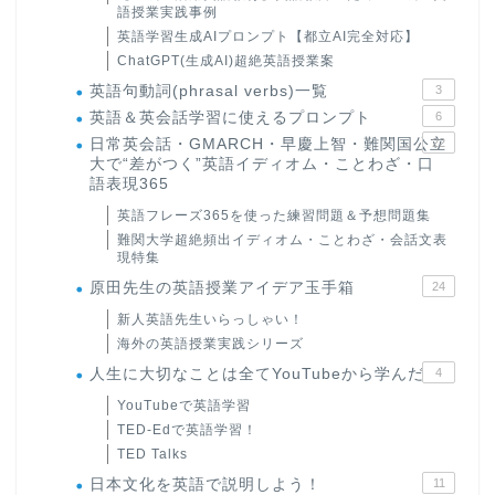
語授業実践事例
英語学習生成AIプロンプト【都立AI完全対応】
ChatGPT(生成AI)超絶英語授業案
英語句動詞(phrasal verbs)一覧
3
英語＆英会話学習に使えるプロンプト
6
日常英会話・GMARCH・早慶上智・難関国公立
22
大で“差がつく”英語イディオム・ことわざ・口
語表現365
英語フレーズ365を使った練習問題＆予想問題集
難関大学超絶頻出イディオム・ことわざ・会話文表
現特集
原田先生の英語授業アイデア玉手箱
24
新人英語先生いらっしゃい！
海外の英語授業実践シリーズ
人生に大切なことは全てYouTubeから学んだ
4
YouTubeで英語学習
TED-Edで英語学習！
TED Talks
日本文化を英語で説明しよう！
11