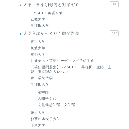
大学・学部別傾向と対策ゼミ
18
GMARCH英語対策
立教大学
早稲田大学
大学入試そっくり予想問題集
117
東京大学
筑波大学
京都大学
共通テスト英語リーディング予想問題
【英熟語問題集】GMARCH・早稲田・慶応・上
智・東京理科大レベル
青山学院大学
早稲田大学
法学部
人間科学部
文化構想学部・文学部
慶応大学
お茶の水女子大学
千葉大学