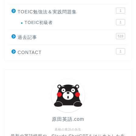
1
TOEIC勉強法＆実践問題集
ホーム
TOEIC初級者
1
519
原田高志の”ほぼ日刊”英語
過去記事
学習＆大学入試英語コラム
1
CONTACT
“シン”・英会話スピード表
現
大学入試英語対策講座
英語名言・格言・カッコい
い英語＆素敵な英文フレー
ズ集
原田英語.com
過去記事
高校の英語の先生