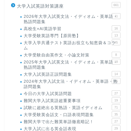
661
大学入試英語対策講座
2026年大学入試英文法・イディオム・英単語・
11
熟語問題集
高校生×AI英語学習
16
大学受験英語専門【原田塾】
13
大学入学共通テスト英語お役立ち知恵袋＆コラ
45
ム
大学受験自由英作文・小論文対策
8
2025年大学入試英文法・イディオム・英単語・
18
熟語問題集
大学入試英語正誤問題集
14
2024年大学入試文法・イディオム・英単語・熟
15
語問題集
今日の大学入試英語問題
27
難関大学入試英語超重要事項
19
試験に超絶出る英熟語・英語イディオム
71
大学受験英会話文・口語表現問題集
35
難関大学で出た難英単語徹底暗記！
27
大学入試に出る英会話表現
29