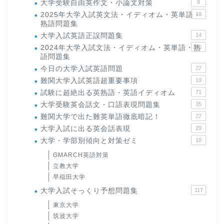
大学受験自由英作文・小論文対策
8
2025年大学入試英文法・イディオム・英単語・
18
熟語問題集
大学入試英語正誤問題集
14
2024年大学入試文法・イディオム・英単語・熟
15
語問題集
今日の大学入試英語問題
27
難関大学入試英語超重要事項
19
試験に超絶出る英熟語・英語イディオム
71
大学受験英会話文・口語表現問題集
35
難関大学で出た難英単語徹底暗記！
27
大学入試に出る英会話表現
29
大学・学部別傾向と対策ゼミ
18
GMARCH英語対策
立教大学
早稲田大学
大学入試そっくり予想問題集
117
東京大学
筑波大学