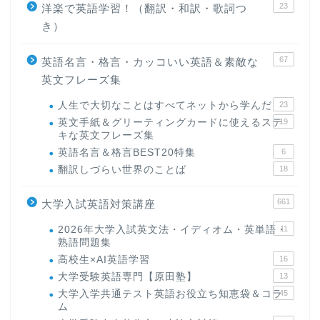
23
洋楽で英語学習！（翻訳・和訳・歌詞つ
き）
67
英語名言・格言・カッコいい英語＆素敵な
英文フレーズ集
人生で大切なことはすべてネットから学んだ
23
英文手紙＆グリーティングカードに使えるステ
19
キな英文フレーズ集
英語名言＆格言BEST20特集
6
翻訳しづらい世界のことば
18
661
大学入試英語対策講座
2026年大学入試英文法・イディオム・英単語・
11
熟語問題集
高校生×AI英語学習
16
大学受験英語専門【原田塾】
13
大学入学共通テスト英語お役立ち知恵袋＆コラ
45
ム