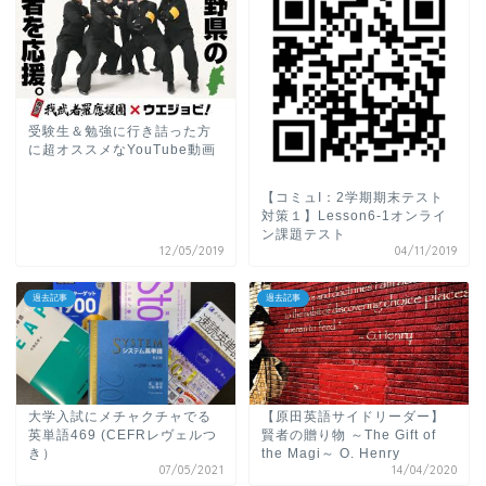
受験生＆勉強に行き詰った方
に超オススメなYouTube動画
【コミュI：2学期期末テスト
対策１】Lesson6-1オンライ
ン課題テスト
12/05/2019
04/11/2019
過去記事
過去記事
大学入試にメチャクチャでる
【原田英語サイドリーダー】
英単語469 (CEFRレヴェルつ
賢者の贈り物 ～The Gift of
き）
the Magi～ O. Henry
07/05/2021
14/04/2020