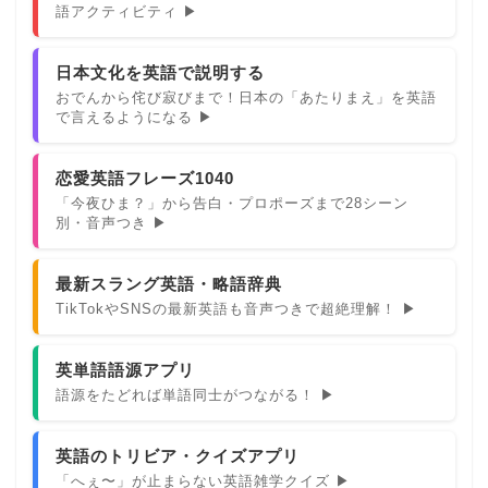
語アクティビティ ▶
日本文化を英語で説明する
おでんから侘び寂びまで！日本の「あたりまえ」を英語
で言えるようになる ▶
恋愛英語フレーズ1040
「今夜ひま？」から告白・プロポーズまで28シーン
別・音声つき ▶
最新スラング英語・略語辞典
TikTokやSNSの最新英語も音声つきで超絶理解！ ▶
英単語語源アプリ
語源をたどれば単語同士がつながる！ ▶
英語のトリビア・クイズアプリ
「へぇ〜」が止まらない英語雑学クイズ ▶