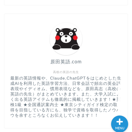
“シン”・英会話スピード表
現
大学入試英語対策講座
英語名言・格言・カッコい
い英語＆素敵な英文フレー
ズ集
原田英語.com
過去記事
高校の英語の先生
最新の英語情報や、Claude,ChatGPTをはじめとした生
成AIを利用した英語学習方法、日常会話で頻出の英会話
CONTACT
表現やイディオム、慣用表現などを、原田高志（高校の
英語の先生）がまとめていきます。また、大学入試によ
く出る英語アイテムも徹底的に掲載していきます！★英
検1級 ★全国通訳案内士 ★東京シティガイド検定の取
得を目指している方にも、独学で資格を取得したノウハ
ウを余すところなくお伝えしていきます！！
MENU