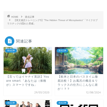
HOME
過去記事
【英文速読トレーニング5】”The Hidden Threat of Microplastics”「マイクロプ
ラスチックの隠れた脅威」
関連記事
過去記事
過去記事
【言ってはイケナイ英語】You
【欧米と日本のバスタイム徹
are smart.「あなたは（体格
底比較！】お風呂の概念＆リ
が）スマートですね」
ラックスの仕方にこんなに差
が！？？
29/03/2020
12/08/2024
過去記事
過去記事