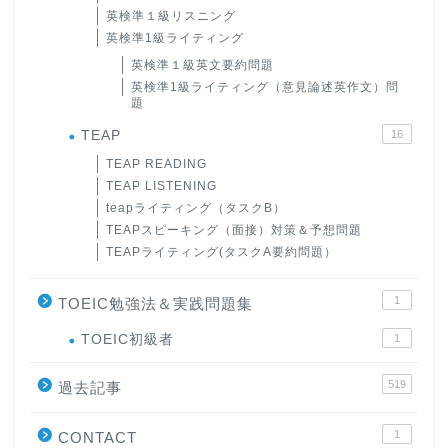
英検準１級リスニング
英検準1級ライティング
英検準１級英文要約問題
英検準1級ライティング（意見論述英作文）問
題
TEAP
16
TEAP READING
TEAP LISTENING
teapライティング（タスクB）
TEAPスピーキング（面接）対策＆予想問題
TEAPライティング(タスクA要約問題）
1
TOEIC勉強法＆実践問題集
ホーム
TOEIC初級者
1
519
原田高志の”ほぼ日刊”英語
過去記事
学習＆大学入試英語コラム
1
CONTACT