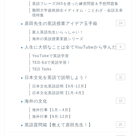
英語フレーズ365を使った練習問題＆予想問題集
難関大学超絶頻出イディオム・ことわざ・会話文表
現特集
原田先生の英語授業アイデア玉手箱
24
新人英語先生いらっしゃい！
海外の英語授業実践シリーズ
人生に大切なことは全てYouTubeから学んだ
4
YouTubeで英語学習
TED-Edで英語学習！
TED Talks
日本文化を英語で説明しよう！
11
日本文化英語説明【9月-12月】
日本文化英語説明【1月-4月】
海外の文化
10
海外行事【1月～4月】
海外行事【9月-12月】
英語質問箱【教えて原田先生！】
25