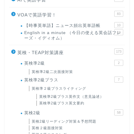
83
VOAで英語学習！
【時事英単語】ニュース頻出英単語帳
10
English in a minute （今日の使える英会話フレ
63
ーズ・イディオム）
173
英検・TEAP対策講座
英検準2級
2
英検準2級二次面接対策
英検準2級プラス
7
英検準２級プラスライティング
英検準2級プラス英作文（意見論述）
英検準2級プラス英文要約
英検2級
58
英検2級リーディング対策＆予想問題
英検２級面接対策