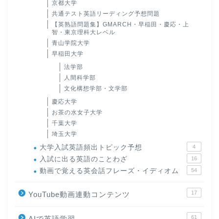
京都大学
共通テスト英語リーディング予想問題
【英熟語問題集】GMARCH・早稲田・慶応・上
智・東京理科大レベル
青山学院大学
早稲田大学
法学部
人間科学部
文化構想学部・文学部
慶応大学
お茶の水女子大学
千葉大学
埼玉大学
大学入試英語頻出トピック予想
4
入試に出る英語のことわざ
16
動画で覚える英会話フレーズ・イディオム
54
17
YouTube動画連動コンテンツ
61
AIで英語学習