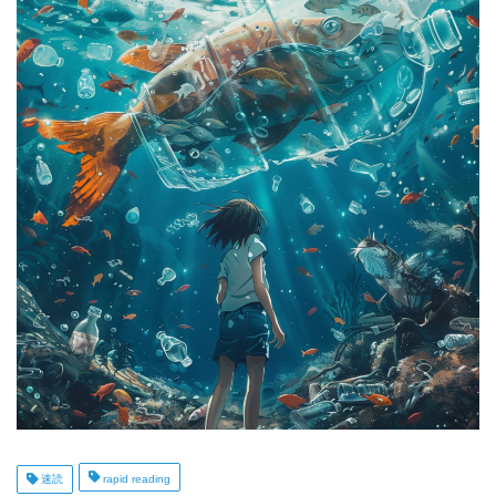
速読
rapid reading