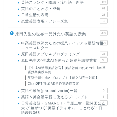
英語スラング・略語・流行語・新語
119
英語のことわざ・成句
62
日常生活の表現
28
恋愛英語表現・フレーズ集
3
399
原田先生の世界一受けたい英語の授業
中高英語教師のための授業アイデア＆最新情報
170
ニュースレター
原田英語アプリ＆プログラミング
31
原田先生の"生成AIを使った超絶英語授業案
95
【生成AI活用英語教育】英語教師のための生成AI英
語授業実践事例
英語学習生成AIプロンプト【都立AI完全対応】
ChatGPT(生成AI)超絶英語授業案
英語句動詞(phrasal verbs)一覧
3
英語＆英会話学習に使えるプロンプト
6
日常英会話・GMARCH・早慶上智・難関国公立
22
大で“差がつく”英語イディオム・ことわざ・口
語表現365