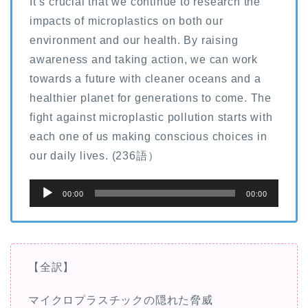
It’s crucial that we continue to research the
impacts of microplastics on both our
environment and our health. By raising
awareness and taking action, we can work
towards a future with cleaner oceans and a
healthier planet for generations to come. The
fight against microplastic pollution starts with
each one of us making conscious choices in
our daily lives. (236語）
音
00:00
00:00
声
プ
レ
ー
【全訳】
ヤ
マイクロプラスチックの隠れた脅威
ー