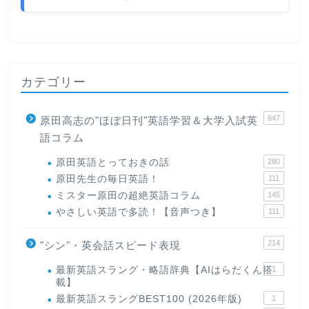
カテゴリー
647
原田高志の"ほぼ日刊"英語学習＆大学入試英
語コラム
原田英語とっておきの話
280
原田先生の毎日英語！
111
ミスター原田の超絶英語コラム
145
やさしい英語で多読！【音声つき】
111
214
"シン"・英会話スピード表現
最新英語スラング・略語辞典【AIはらだくん搭
1
載】
最新英語スラングBEST100 (2026年版)
1