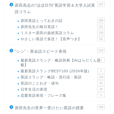
647
原田高志の"ほぼ日刊"英語学習＆大学入試英
語コラム
原田英語とっておきの話
280
原田先生の毎日英語！
111
ミスター原田の超絶英語コラム
145
やさしい英語で多読！【音声つき】
111
214
"シン"・英会話スピード表現
最新英語スラング・略語辞典【AIはらだくん搭
1
載】
最新英語スラングBEST100 (2026年版)
1
英語スラング・略語・流行語・新語
119
英語のことわざ・成句
62
日常生活の表現
28
恋愛英語表現・フレーズ集
3
400
原田先生の世界一受けたい英語の授業