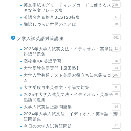
英文手紙＆グリーティングカードに使えるステ
19
キな英文フレーズ集
英語名言＆格言BEST20特集
6
翻訳しづらい世界のことば
18
661
大学入試英語対策講座
2026年大学入試英文法・イディオム・英単語・
11
熟語問題集
高校生×AI英語学習
16
大学受験英語専門【原田塾】
13
大学入学共通テスト英語お役立ち知恵袋＆コラ
45
ム
大学受験自由英作文・小論文対策
8
2025年大学入試英文法・イディオム・英単語・
18
熟語問題集
大学入試英語正誤問題集
14
2024年大学入試文法・イディオム・英単語・熟
15
語問題集
今日の大学入試英語問題
27