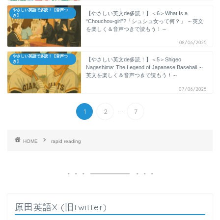
やさしい英語で多読！【音声つ
【やさしい英文de多読！】＜6＞What Is a
き】
“Chouchou-girl”?「シュシュ女って何？」 ～英文
を楽しく＆音声つきで読もう！～
08/06/2025
やさしい英語で多読！【音声つ
【やさしい英文de多読！】＜5＞Shigeo
き】
Nagashima: The Legend of Japanese Baseball ～
英文を楽しく＆音声つきで読もう！～
07/06/2025
...
1
2
7
HOME
rapid reading
原田英語X (旧twitter)