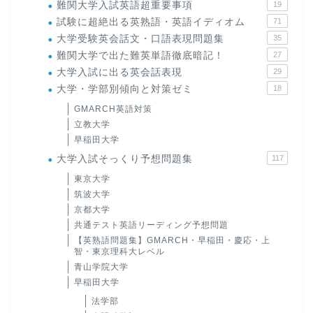
難関大学入試英語超重要事項
19
試験に超絶出る英熟語・英語イディオム
71
大学受験英会話文・口語表現問題集
35
難関大学で出た難英単語徹底暗記！
27
大学入試に出る英会話表現
29
大学・学部別傾向と対策ゼミ
18
GMARCH英語対策
立教大学
早稲田大学
大学入試そっくり予想問題集
117
東京大学
筑波大学
京都大学
共通テスト英語リーディング予想問題
【英熟語問題集】GMARCH・早稲田・慶応・上
智・東京理科大レベル
青山学院大学
早稲田大学
法学部