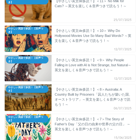
【やさしい英文de多読！】＜11＞ No Milk for
き】
Cats? ～英文を楽しく＆音声つきで読もう！～
25/07/2025
やさしい英語で多読！【音声つ
【やさしい英文de多読！】＜10＞ Why Do
き】
Hollywood Movies Use So Many Bad Words? ～英
文を楽しく＆音声つきで読もう！～
12/07/2025
やさしい英語で多読！【音声つ
【やさしい英文de多読！】＜9＞ Why People
き】
Falling in Love with AI is Not Strange, but Natural～
英文を楽しく＆音声つきで読もう！～
12/07/2025
やさしい英語で多読！【音声つ
【やさしい英文de多読！】＜8＞Australia: A
き】
Country Built by Prisoners「囚人たちが築いた国、
オーストラリア」～英文を楽しく＆音声つきで読
もう！～
06/07/2025
やさしい英語で多読！【音声つ
【やさしい英文de多読！】＜7＞The Story of
き】
Father’s Day「父の日の由来や世界の父の日」 ～
英文を楽しく＆音声つきで読もう！～
15/06/2025