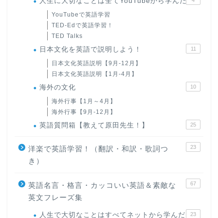
人生に大切なことは全てYouTubeから学んだ
YouTubeで英語学習
TED-Edで英語学習！
TED Talks
日本文化を英語で説明しよう！
11
日本文化英語説明【9月-12月】
日本文化英語説明【1月-4月】
海外の文化
10
海外行事【1月～4月】
海外行事【9月-12月】
英語質問箱【教えて原田先生！】
25
23
洋楽で英語学習！（翻訳・和訳・歌詞つ
き）
67
英語名言・格言・カッコいい英語＆素敵な
英文フレーズ集
人生で大切なことはすべてネットから学んだ
23