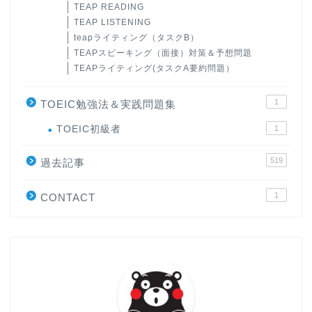
TEAP READING
TEAP LISTENING
teapライティング（タスクB）
TEAPスピーキング（面接）対策＆予想問題
TEAPライティング(タスクA要約問題）
1
TOEIC勉強法＆実践問題集
ホーム
TOEIC初級者
1
519
原田高志の”ほぼ日刊”英語
過去記事
学習＆大学入試英語コラム
1
CONTACT
“シン”・英会話スピード表
現
大学入試英語対策講座
英語名言・格言・カッコい