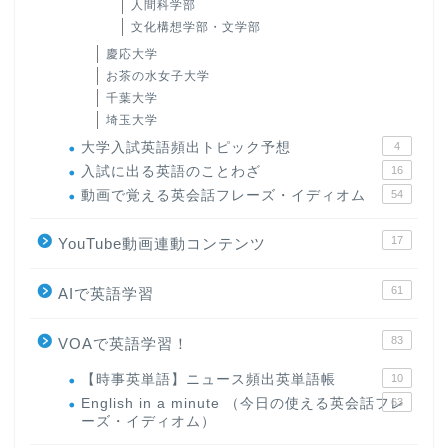
人間科学部
文化構想学部・文学部
慶応大学
お茶の水女子大学
千葉大学
埼玉大学
大学入試英語頻出トピック予想
4
入試に出る英語のことわざ
16
動画で覚える英会話フレーズ・イディオム
54
17
YouTube動画連動コンテンツ
61
AIで英語学習
83
VOAで英語学習！
【時事英単語】ニュース頻出英単語帳
10
English in a minute （今日の使える英会話フレ
63
ーズ・イディオム）