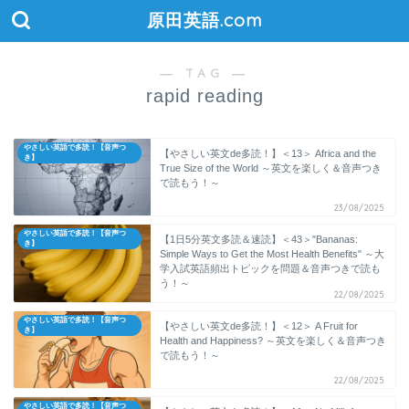
原田英語.com
― TAG ―
rapid reading
やさしい英語で多読！【音声つ
【やさしい英文de多読！】＜13＞ Africa and the
き】
True Size of the World ～英文を楽しく＆音声つき
で読もう！～
23/08/2025
やさしい英語で多読！【音声つ
【1日5分英文多読＆速読】＜43＞"Bananas:
き】
Simple Ways to Get the Most Health Benefits" ～大
学入試英語頻出トピックを問題＆音声つきで読も
う！～
22/08/2025
やさしい英語で多読！【音声つ
【やさしい英文de多読！】＜12＞ A Fruit for
き】
Health and Happiness? ～英文を楽しく＆音声つき
で読もう！～
22/08/2025
やさしい英語で多読！【音声つ