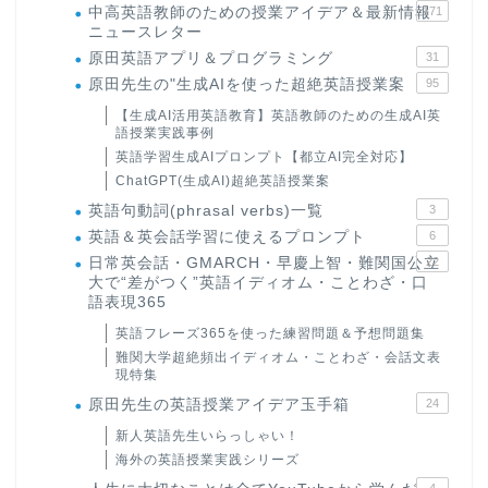
中高英語教師のための授業アイデア＆最新情報
171
ニュースレター
原田英語アプリ＆プログラミング
31
原田先生の"生成AIを使った超絶英語授業案
95
【生成AI活用英語教育】英語教師のための生成AI英
語授業実践事例
英語学習生成AIプロンプト【都立AI完全対応】
ChatGPT(生成AI)超絶英語授業案
英語句動詞(phrasal verbs)一覧
3
英語＆英会話学習に使えるプロンプト
6
日常英会話・GMARCH・早慶上智・難関国公立
22
大で“差がつく”英語イディオム・ことわざ・口
語表現365
英語フレーズ365を使った練習問題＆予想問題集
難関大学超絶頻出イディオム・ことわざ・会話文表
現特集
原田先生の英語授業アイデア玉手箱
24
新人英語先生いらっしゃい！
海外の英語授業実践シリーズ
4