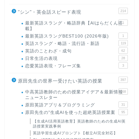
214
"シン"・英会話スピード表現
最新英語スラング・略語辞典【AIはらだくん搭
1
載】
最新英語スラングBEST100 (2026年版)
1
英語スラング・略語・流行語・新語
119
英語のことわざ・成句
62
日常生活の表現
28
恋愛英語表現・フレーズ集
3
397
原田先生の世界一受けたい英語の授業
中高英語教師のための授業アイデア＆最新情報
168
ニュースレター
原田英語アプリ＆プログラミング
31
原田先生の"生成AIを使った超絶英語授業案
95
【生成AI活用英語教育】英語教師のための生成AI英
語授業実践事例
英語学習生成AIプロンプト【都立AI完全対応】