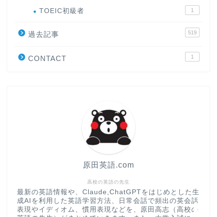
ホーム
TOEIC初級者
1
519
原田高志の”ほぼ日刊”英語
過去記事
学習＆大学入試英語コラム
1
CONTACT
“シン”・英会話スピード表
現
大学入試英語対策講座
英語名言・格言・カッコい
い英語＆素敵な英文フレー
ズ集
原田英語.com
過去記事
高校の英語の先生
最新の英語情報や、Claude,ChatGPTをはじめとした生
成AIを利用した英語学習方法、日常会話で頻出の英会話
CONTACT
表現やイディオム、慣用表現などを、原田高志（高校の