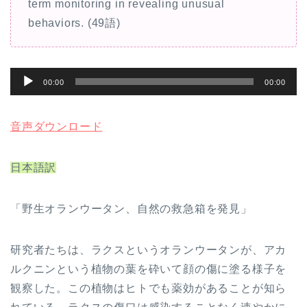
term monitoring in revealing unusual
behaviors. (49語)
音
00:00
00:00
声
プ
音声ダウンロード
レ
ー
日本語訳
ヤ
ー
「野生オランウータン、自然の救急箱を発見」
研究者たちは、ラクスというオランウータンが、アカ
ルクニンという植物の葉を砕いて顔の傷に塗る様子を
観察した。この植物はヒトでも薬効があることが知ら