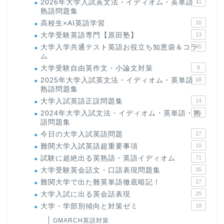
2026年大学入試英文法・イディオム・英単語・
11
熟語問題集
高校生×AI英語学習
16
大学受験英語専門【原田塾】
13
大学入学共通テスト英語お役立ち知恵袋＆コラ
45
ム
大学受験自由英作文・小論文対策
8
2025年大学入試英文法・イディオム・英単語・
18
熟語問題集
大学入試英語正誤問題集
14
2024年大学入試文法・イディオム・英単語・熟
15
語問題集
今日の大学入試英語問題
27
難関大学入試英語超重要事項
19
試験に超絶出る英熟語・英語イディオム
71
大学受験英会話文・口語表現問題集
35
難関大学で出た難英単語徹底暗記！
27
大学入試に出る英会話表現
29
大学・学部別傾向と対策ゼミ
18
GMARCH英語対策