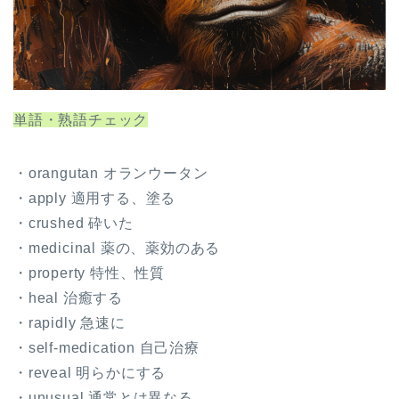
単語・熟語チェック
・orangutan オランウータン
・apply 適用する、塗る
・crushed 砕いた
・medicinal 薬の、薬効のある
・property 特性、性質
・heal 治癒する
・rapidly 急速に
・self-medication 自己治療
・reveal 明らかにする
・unusual 通常とは異なる