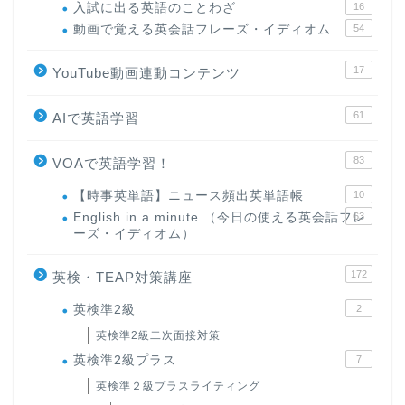
入試に出る英語のことわざ
16
動画で覚える英会話フレーズ・イディオム
54
17
YouTube動画連動コンテンツ
61
AIで英語学習
83
VOAで英語学習！
【時事英単語】ニュース頻出英単語帳
10
English in a minute （今日の使える英会話フレ
63
ーズ・イディオム）
172
英検・TEAP対策講座
英検準2級
2
英検準2級二次面接対策
英検準2級プラス
7
英検準２級プラスライティング