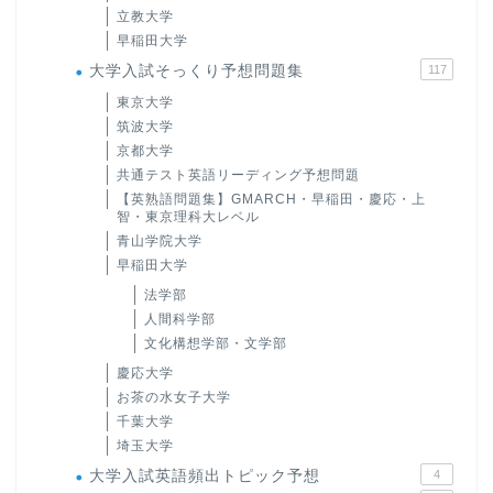
立教大学
早稲田大学
大学入試そっくり予想問題集
117
東京大学
筑波大学
京都大学
共通テスト英語リーディング予想問題
【英熟語問題集】GMARCH・早稲田・慶応・上
智・東京理科大レベル
青山学院大学
早稲田大学
法学部
人間科学部
文化構想学部・文学部
慶応大学
お茶の水女子大学
千葉大学
埼玉大学
大学入試英語頻出トピック予想
4