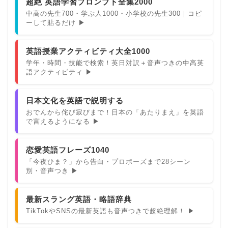
超絶 英語学習プロンプト全集2000
中高の先生700・学ぶ人1000・小学校の先生300｜コピ
ーして貼るだけ ▶
英語授業アクティビティ大全1000
学年・時間・技能で検索！英日対訳＋音声つきの中高英
語アクティビティ ▶
日本文化を英語で説明する
おでんから侘び寂びまで！日本の「あたりまえ」を英語
で言えるようになる ▶
恋愛英語フレーズ1040
「今夜ひま？」から告白・プロポーズまで28シーン
別・音声つき ▶
最新スラング英語・略語辞典
TikTokやSNSの最新英語も音声つきで超絶理解！ ▶