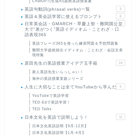
ChatGPT(生成AI)超絶英語授業案
英語句動詞(phrasal verbs)一覧
3
英語＆英会話学習に使えるプロンプト
6
日常英会話・GMARCH・早慶上智・難関国公立
22
大で“差がつく”英語イディオム・ことわざ・口
語表現365
英語フレーズ365を使った練習問題＆予想問題集
難関大学超絶頻出イディオム・ことわざ・会話文表
現特集
原田先生の英語授業アイデア玉手箱
24
新人英語先生いらっしゃい！
海外の英語授業実践シリーズ
人生に大切なことは全てYouTubeから学んだ
4
YouTubeで英語学習
TED-Edで英語学習！
TED Talks
日本文化を英語で説明しよう！
11
日本文化英語説明【9月-12月】
日本文化英語説明【1月-4月】