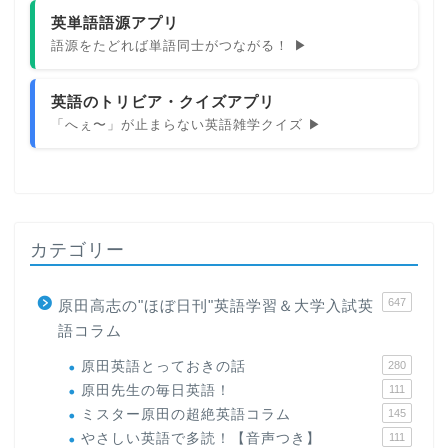
英単語語源アプリ
語源をたどれば単語同士がつながる！ ▶
英語のトリビア・クイズアプリ
「へぇ〜」が止まらない英語雑学クイズ ▶
カテゴリー
647
原田高志の"ほぼ日刊"英語学習＆大学入試英
語コラム
原田英語とっておきの話
280
原田先生の毎日英語！
111
ミスター原田の超絶英語コラム
145
やさしい英語で多読！【音声つき】
111