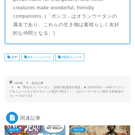
creatures make wonderful, friendly
companions. (「ポンゴ」はオランウータンの
属名であり、これらの生き物は素晴らしく友好
的な仲間となる。)
音声
#ネットニュース
#英語ニュース
HOME
過去記事
★「野生オランウータン、自然の救急箱を発見」★ 20240503 ～SNSでバズっ
てるニュースを２分でサクッと英語で学ぼう！～【オランウータンに関する英単語や
フレーズ10つき】
関連記事
過去記事
過去記事