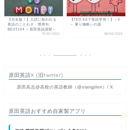
【完全版！】入試に狙われる
【TED Edで英語学習！】～5
英語のことわざ・慣用句
～ 乗り物酔いの謎
BEST104 ～原田英語謹製～
31/01/2022
08/04/2020
原田英語X (旧twitter)
原田高志@高校の英語教師（@slangjiten）/ X
原田英語おすすめ自家製アプリ