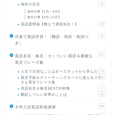
海外の文化
10
海外行事【1月～4月】
海外行事【9月-12月】
英語質問箱【教えて原田先生！】
25
23
洋楽で英語学習！（翻訳・和訳・歌詞つ
き）
67
英語名言・格言・カッコいい英語＆素敵な
英文フレーズ集
人生で大切なことはすべてネットから学んだ
23
英文手紙＆グリーティングカードに使えるステ
19
キな英文フレーズ集
英語名言＆格言BEST20特集
6
翻訳しづらい世界のことば
18
661
大学入試英語対策講座