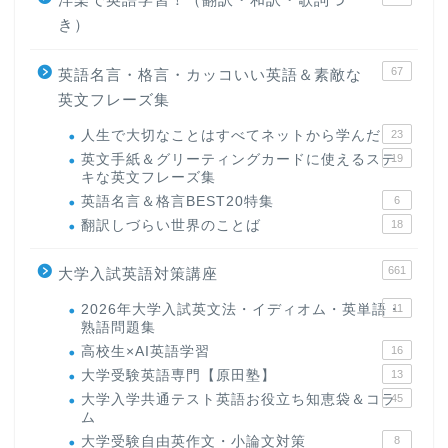
き）
67
英語名言・格言・カッコいい英語＆素敵な
英文フレーズ集
人生で大切なことはすべてネットから学んだ
23
英文手紙＆グリーティングカードに使えるステ
19
キな英文フレーズ集
英語名言＆格言BEST20特集
6
翻訳しづらい世界のことば
18
661
大学入試英語対策講座
2026年大学入試英文法・イディオム・英単語・
11
熟語問題集
高校生×AI英語学習
16
大学受験英語専門【原田塾】
13
大学入学共通テスト英語お役立ち知恵袋＆コラ
45
ム
大学受験自由英作文・小論文対策
8