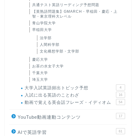
共通テスト英語リーディング予想問題
【英熟語問題集】GMARCH・早稲田・慶応・上
智・東京理科大レベル
青山学院大学
早稲田大学
法学部
人間科学部
文化構想学部・文学部
慶応大学
お茶の水女子大学
千葉大学
埼玉大学
大学入試英語頻出トピック予想
4
入試に出る英語のことわざ
16
動画で覚える英会話フレーズ・イディオム
54
17
YouTube動画連動コンテンツ
61
AIで英語学習