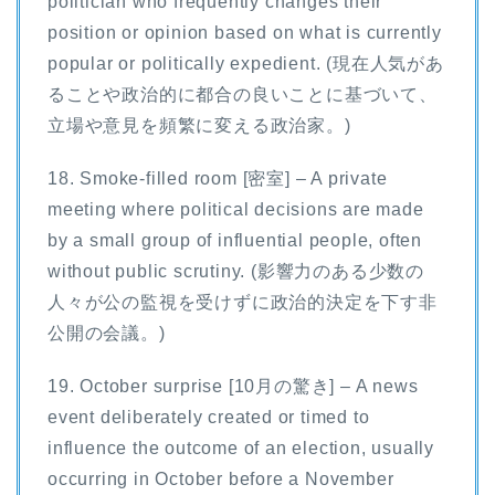
politician who frequently changes their
position or opinion based on what is currently
popular or politically expedient. (現在人気があ
ることや政治的に都合の良いことに基づいて、
立場や意見を頻繁に変える政治家。)
18. Smoke-filled room [密室] – A private
meeting where political decisions are made
by a small group of influential people, often
without public scrutiny. (影響力のある少数の
人々が公の監視を受けずに政治的決定を下す非
公開の会議。)
19. October surprise [10月の驚き] – A news
event deliberately created or timed to
influence the outcome of an election, usually
occurring in October before a November