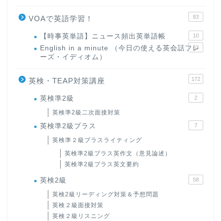
83
VOAで英語学習！
【時事英単語】ニュース頻出英単語帳
10
English in a minute （今日の使える英会話フレ
63
ーズ・イディオム）
172
英検・TEAP対策講座
英検準2級
2
英検準2級二次面接対策
英検準2級プラス
7
英検準２級プラスライティング
英検準2級プラス英作文（意見論述）
英検準2級プラス英文要約
英検2級
58
英検2級リーディング対策＆予想問題
英検２級面接対策
英検２級リスニング