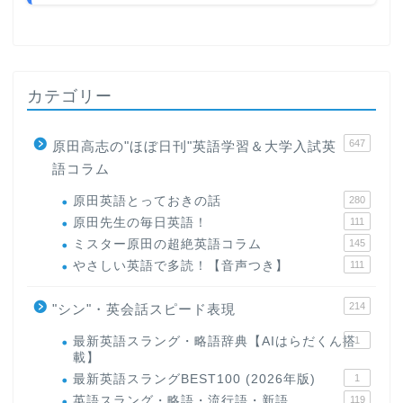
カテゴリー
647
原田高志の"ほぼ日刊"英語学習＆大学入試英
語コラム
原田英語とっておきの話
280
原田先生の毎日英語！
111
ミスター原田の超絶英語コラム
145
やさしい英語で多読！【音声つき】
111
214
"シン"・英会話スピード表現
最新英語スラング・略語辞典【AIはらだくん搭
1
載】
最新英語スラングBEST100 (2026年版)
1
英語スラング・略語・流行語・新語
119