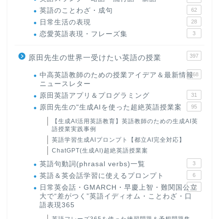
英語のことわざ・成句
62
日常生活の表現
28
恋愛英語表現・フレーズ集
3
397
原田先生の世界一受けたい英語の授業
中高英語教師のための授業アイデア＆最新情報
168
ニュースレター
原田英語アプリ＆プログラミング
31
原田先生の"生成AIを使った超絶英語授業案
95
【生成AI活用英語教育】英語教師のための生成AI英
語授業実践事例
英語学習生成AIプロンプト【都立AI完全対応】
ChatGPT(生成AI)超絶英語授業案
英語句動詞(phrasal verbs)一覧
3
英語＆英会話学習に使えるプロンプト
6
日常英会話・GMARCH・早慶上智・難関国公立
22
大で“差がつく”英語イディオム・ことわざ・口
語表現365