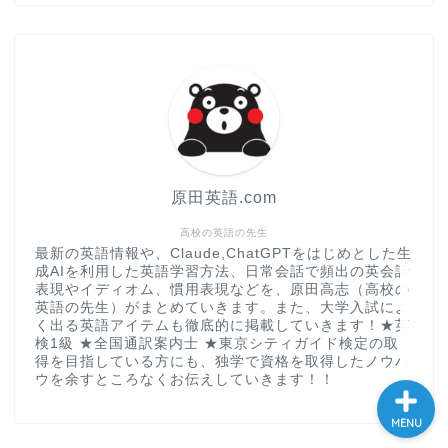
“シン”・英会話スピード表
現
大学入試英語対策講座
英語名言・格言・カッコい
い英語＆素敵な英文フレー
ズ集
原田英語.com
過去記事
高校の英語の先生
最新の英語情報や、Claude,ChatGPTをはじめとした生
成AIを利用した英語学習方法、日常会話で頻出の英会話
CONTACT
表現やイディオム、慣用表現などを、原田高志（高校の
英語の先生）がまとめていきます。また、大学入試によ
く出る英語アイテムも徹底的に掲載していきます！★英
検1級 ★全国通訳案内士 ★東京シティガイド検定の取
得を目指している方にも、独学で資格を取得したノウハ
ウを余すところなくお伝えしていきます！！
MENU