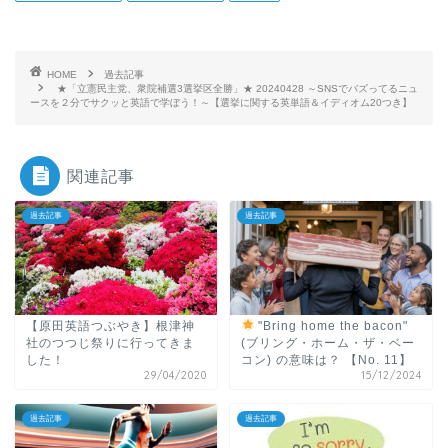
HOME
過去記事
★「立憲民主党、衆院補選3選挙区全勝」★ 20240428 ～SNSでバズってるニュ
ースを２分でサクッと英語で学ぼう！～【選挙に関する英単語＆イディオム20つき】
関連記事
過去記事
過去記事
【原田英語つぶやき】根津神
"Bring home the bacon"
社のつつじ祭りに行ってきま
(ブリング・ホーム・ザ・ベー
した！
コン) の意味は？ 【No. 11】
29/04/2020
15/12/2024
過去記事
過去記事