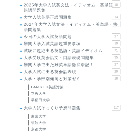
2025年大学入試英文法・イディオム・英単語・
18
熟語問題集
大学入試英語正誤問題集
14
2024年大学入試文法・イディオム・英単語・熟
15
語問題集
今日の大学入試英語問題
27
難関大学入試英語超重要事項
19
試験に超絶出る英熟語・英語イディオム
71
大学受験英会話文・口語表現問題集
35
難関大学で出た難英単語徹底暗記！
27
大学入試に出る英会話表現
29
大学・学部別傾向と対策ゼミ
18
GMARCH英語対策
立教大学
早稲田大学
大学入試そっくり予想問題集
117
東京大学
筑波大学
京都大学