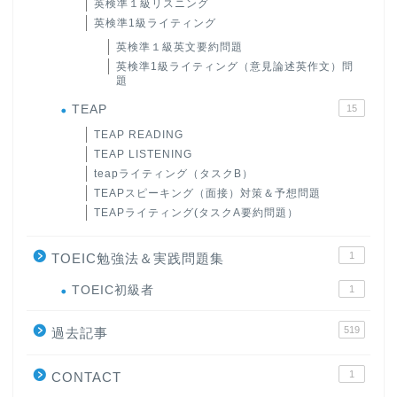
英検準１級リスニング
英検準1級ライティング
英検準１級英文要約問題
英検準1級ライティング（意見論述英作文）問
題
TEAP
15
TEAP READING
TEAP LISTENING
teapライティング（タスクB）
TEAPスピーキング（面接）対策＆予想問題
TEAPライティング(タスクA要約問題）
1
TOEIC勉強法＆実践問題集
ホーム
TOEIC初級者
1
519
原田高志の”ほぼ日刊”英語
過去記事
学習＆大学入試英語コラム
1
CONTACT