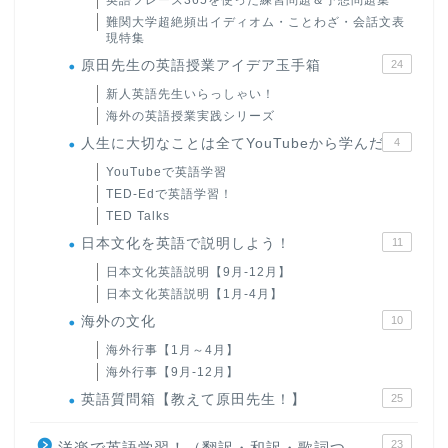
英語フレーズ365を使った練習問題＆予想問題集
難関大学超絶頻出イディオム・ことわざ・会話文表
現特集
原田先生の英語授業アイデア玉手箱
24
新人英語先生いらっしゃい！
海外の英語授業実践シリーズ
人生に大切なことは全てYouTubeから学んだ
4
YouTubeで英語学習
TED-Edで英語学習！
TED Talks
日本文化を英語で説明しよう！
11
日本文化英語説明【9月-12月】
日本文化英語説明【1月-4月】
海外の文化
10
海外行事【1月～4月】
海外行事【9月-12月】
英語質問箱【教えて原田先生！】
25
23
洋楽で英語学習！（翻訳・和訳・歌詞つ