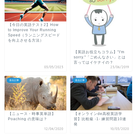
【今日の英語テスト2】How
to Improve Your Running
Speed（ランニングスピード
を向上させる方法）
【英語お役立ちコラム】"I'm
sorry."「ごめんなさい」とは
言ってはイケナイの？
03/05/2023
23/06/2019
過去記事
過去記事
【ニュース・時事英単語】
【オンラインde高校英語学
Poaching の意味は？
習】比較級 -1- 練習問題10連
発
12/04/2020
10/03/2020