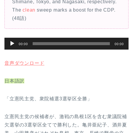
Shimane, Tokyo, and Nagasaki, respectively.
The
clean
sweep marks a boost for the CDP.
(48語)
音
00:00
00:00
声
プ
音声ダウンロード
レ
ー
日本語訳
ヤ
ー
「立憲民主党、衆院補選3選挙区全勝」
立憲民主党の候補者が、激戦の島根1区を含む衆議院補
欠選挙の3選挙区全てで勝利した。亀井亜紀子、酒井夏