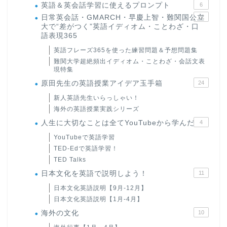
英語＆英会話学習に使えるプロンプト
6
日常英会話・GMARCH・早慶上智・難関国公立
22
大で“差がつく”英語イディオム・ことわざ・口
語表現365
英語フレーズ365を使った練習問題＆予想問題集
難関大学超絶頻出イディオム・ことわざ・会話文表
現特集
原田先生の英語授業アイデア玉手箱
24
新人英語先生いらっしゃい！
海外の英語授業実践シリーズ
人生に大切なことは全てYouTubeから学んだ
4
YouTubeで英語学習
TED-Edで英語学習！
TED Talks
日本文化を英語で説明しよう！
11
日本文化英語説明【9月-12月】
日本文化英語説明【1月-4月】
海外の文化
10