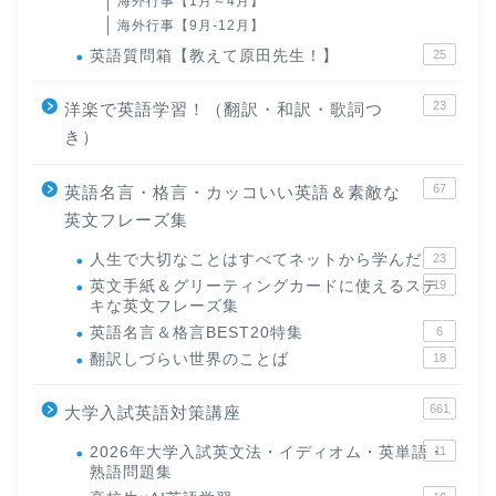
海外行事【1月～4月】
海外行事【9月-12月】
英語質問箱【教えて原田先生！】
25
23
洋楽で英語学習！（翻訳・和訳・歌詞つ
き）
67
英語名言・格言・カッコいい英語＆素敵な
英文フレーズ集
人生で大切なことはすべてネットから学んだ
23
英文手紙＆グリーティングカードに使えるステ
19
キな英文フレーズ集
英語名言＆格言BEST20特集
6
翻訳しづらい世界のことば
18
661
大学入試英語対策講座
2026年大学入試英文法・イディオム・英単語・
11
熟語問題集