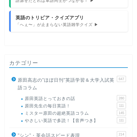
語源をたどれば単語同士がつながる！ ▶
英語のトリビア・クイズアプリ
「へぇ〜」が止まらない英語雑学クイズ ▶
カテゴリー
647
原田高志の"ほぼ日刊"英語学習＆大学入試英
語コラム
原田英語とっておきの話
280
原田先生の毎日英語！
111
ミスター原田の超絶英語コラム
145
やさしい英語で多読！【音声つき】
111
214
"シン"・英会話スピード表現