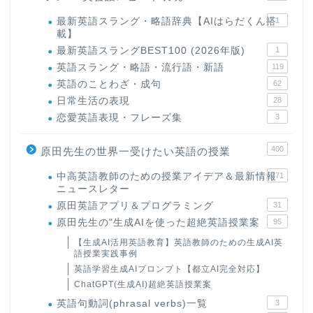
最新英語スラング・略語辞典【AIはらだくん搭
1
載】
最新英語スラングBEST100 (2026年版)
1
英語スラング・略語・流行語・新語
119
英語のことわざ・成句
62
日常生活の表現
28
恋愛英語表現・フレーズ集
3
400
原田先生の世界一受けたい英語の授業
中高英語教師のための授業アイデア＆最新情報
171
ニュースレター
原田英語アプリ＆プログラミング
31
原田先生の"生成AIを使った超絶英語授業案
95
【生成AI活用英語教育】英語教師のための生成AI英
語授業実践事例
英語学習生成AIプロンプト【都立AI完全対応】
ChatGPT(生成AI)超絶英語授業案
英語句動詞(phrasal verbs)一覧
3