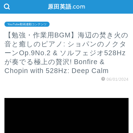
原田英語.com
YouTube動画連動コンテンツ
【勉強・作業用BGM】海辺の焚き火の
音と癒しのピアノ: ショパンのノクタ
ーンOp.9No.2 & ソルフェジオ528Hz
が奏でる極上の贅沢! Bonfire &
Chopin with 528Hz: Deep Calm
06/01/2024