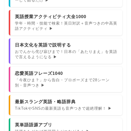
ーして貼るだけ ▶
英語授業アクティビティ大全1000
学年・時間・技能で検索！英日対訳＋音声つきの中高英
語アクティビティ ▶
日本文化を英語で説明する
おでんから侘び寂びまで！日本の「あたりまえ」を英語
で言えるようになる ▶
恋愛英語フレーズ1040
「今夜ひま？」から告白・プロポーズまで28シーン
別・音声つき ▶
最新スラング英語・略語辞典
TikTokやSNSの最新英語も音声つきで超絶理解！ ▶
英単語語源アプリ