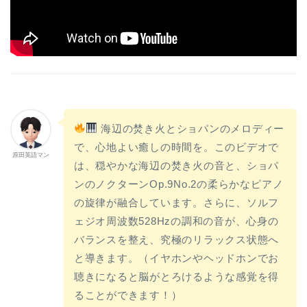
海辺の焚き火とショパンのメロディー
で、心地よい癒しの時間を。このビデオで
原田英語マン
は、穏やかな海辺の焚き火の音と、ショパ
ンのノクターンOp.9No.2の柔らかなピアノ
の旋律が融合しています。さらに、ソルフ
ェジオ周波数528Hzの調和の音が、心身の
バランスを整え、究極のリラックス状態へ
と導きます。（イヤホンやヘッドホンでお
聴きになると脳がとろけるような感覚を得
ることができます！）