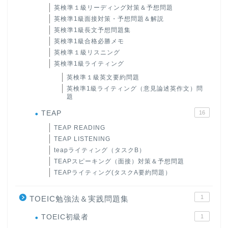
英検準１級リーディング対策＆予想問題
英検準1級面接対策・予想問題＆解説
英検準1級長文予想問題集
英検準1級合格必勝メモ
英検準１級リスニング
英検準1級ライティング
英検準１級英文要約問題
英検準1級ライティング（意見論述英作文）問
題
TEAP
16
TEAP READING
TEAP LISTENING
teapライティング（タスクB）
TEAPスピーキング（面接）対策＆予想問題
TEAPライティング(タスクA要約問題）
1
TOEIC勉強法＆実践問題集
ホーム
TOEIC初級者
1