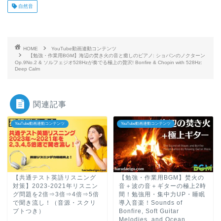
自然音
HOME
YouTube動画連動コンテンツ
【勉強・作業用BGM】海辺の焚き火の音と癒しのピアノ: ショパンのノクターン
Op.9No.2 & ソルフェジオ528Hzが奏でる極上の贅沢! Bonfire & Chopin with 528Hz:
Deep Calm
関連記事
YouTube動画連動コンテンツ
YouTube動画連動コンテンツ
【共通テスト英語リスニング
【勉強・作業用BGM】焚火の
対策】2023-2021年リスニン
音＋波の音＋ギターの極上2時
グ問題を2倍⇒3倍⇒4倍⇒5倍
間！勉強用・集中力UP・睡眠
で聞き流し！（音源・スクリ
導入音楽！Sounds of
プトつき）
Bonfire, Soft Guitar
Melodies, and Ocean