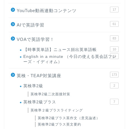
17
YouTube動画連動コンテンツ
61
AIで英語学習
83
VOAで英語学習！
【時事英単語】ニュース頻出英単語帳
10
English in a minute （今日の使える英会話フレ
63
ーズ・イディオム）
173
英検・TEAP対策講座
英検準2級
2
英検準2級二次面接対策
英検準2級プラス
7
英検準２級プラスライティング
英検準2級プラス英作文（意見論述）
英検準2級プラス英文要約