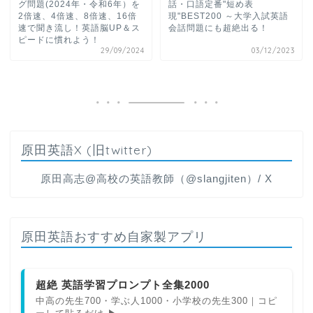
グ問題(2024年・令和6年）を
話・口語定番"短め表
2倍速、4倍速、8倍速、16倍
現"BEST200 ～大学入試英語
速で聞き流し！英語脳UP＆ス
会話問題にも超絶出る！
ピードに慣れよう！
29/09/2024
03/12/2023
原田英語X (旧twitter)
原田高志@高校の英語教師（@slangjiten）/ X
原田英語おすすめ自家製アプリ
超絶 英語学習プロンプト全集2000
中高の先生700・学ぶ人1000・小学校の先生300｜コピ