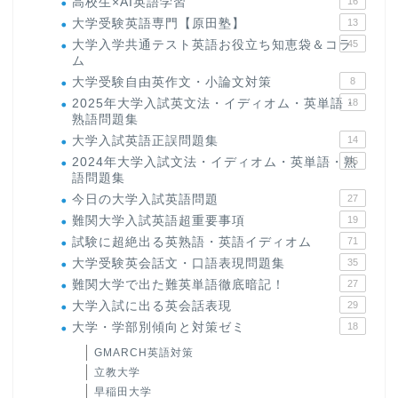
高校生×AI英語学習
16
大学受験英語専門【原田塾】
13
大学入学共通テスト英語お役立ち知恵袋＆コラ
45
ム
大学受験自由英作文・小論文対策
8
2025年大学入試英文法・イディオム・英単語・
18
熟語問題集
大学入試英語正誤問題集
14
2024年大学入試文法・イディオム・英単語・熟
15
語問題集
今日の大学入試英語問題
27
難関大学入試英語超重要事項
19
試験に超絶出る英熟語・英語イディオム
71
大学受験英会話文・口語表現問題集
35
難関大学で出た難英単語徹底暗記！
27
大学入試に出る英会話表現
29
大学・学部別傾向と対策ゼミ
18
GMARCH英語対策
立教大学
早稲田大学