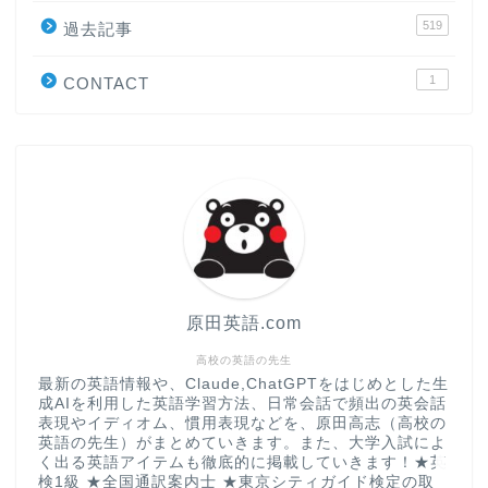
519
過去記事
原田高志の”ほぼ日刊”英語
学習＆大学入試英語コラム
1
CONTACT
“シン”・英会話スピード表
現
大学入試英語対策講座
英語名言・格言・カッコい
い英語＆素敵な英文フレー
ズ集
原田英語.com
過去記事
高校の英語の先生
最新の英語情報や、Claude,ChatGPTをはじめとした生
成AIを利用した英語学習方法、日常会話で頻出の英会話
CONTACT
表現やイディオム、慣用表現などを、原田高志（高校の
英語の先生）がまとめていきます。また、大学入試によ
く出る英語アイテムも徹底的に掲載していきます！★英
検1級 ★全国通訳案内士 ★東京シティガイド検定の取