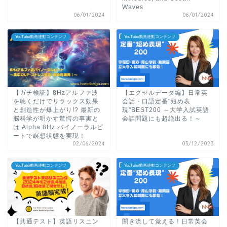
Waves
06/01/2024
06/01/2024
YouTube動画連動コンテンツ
YouTube動画連動コンテンツ
【ガチ検証】8Hzアルファ波
【エクセルデータ編】日常英
を聴くだけでリラックス効果
会話・口語定番"短め表
と創造性が爆上がり!? 最新の
現"BEST200 ～大学入試英語
脳科学が明かす驚愕の事実と
会話問題にも超絶出る！～
は Alpha 8Hz バイノーラルビ
ートで瞑想状態を実現！
02/06/2024
03/12/2023
YouTube動画連動コンテンツ
YouTube動画連動コンテンツ
【共通テスト】英語リスニン
聞き流して覚える！日常英会