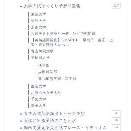
大学入試そっくり予想問題集
117
東京大学
筑波大学
京都大学
共通テスト英語リーディング予想問題
【英熟語問題集】GMARCH・早稲田・慶応・上
智・東京理科大レベル
青山学院大学
早稲田大学
法学部
人間科学部
文化構想学部・文学部
慶応大学
お茶の水女子大学
千葉大学
埼玉大学
大学入試英語頻出トピック予想
4
入試に出る英語のことわざ
16
動画で覚える英会話フレーズ・イディオム
54