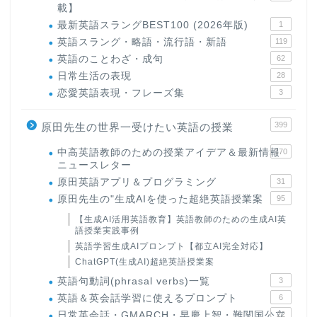
載】
最新英語スラングBEST100 (2026年版)
1
英語スラング・略語・流行語・新語
119
英語のことわざ・成句
62
日常生活の表現
28
恋愛英語表現・フレーズ集
3
399
原田先生の世界一受けたい英語の授業
中高英語教師のための授業アイデア＆最新情報
170
ニュースレター
原田英語アプリ＆プログラミング
31
原田先生の"生成AIを使った超絶英語授業案
95
【生成AI活用英語教育】英語教師のための生成AI英
語授業実践事例
英語学習生成AIプロンプト【都立AI完全対応】
ChatGPT(生成AI)超絶英語授業案
英語句動詞(phrasal verbs)一覧
3
英語＆英会話学習に使えるプロンプト
6
日常英会話・GMARCH・早慶上智・難関国公立
22