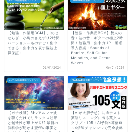
YouTube動画連動コンテンツ
YouTube動画連動コンテンツ
【勉強・作業用BGM】川のせ
【勉強・作業用BGM】焚火の
せらぎ・小鳥のさえずり2時間
音＋波の音＋ギターの極上2時
バージョン～ものすごく集中
間！勉強用・集中力UP・睡眠
できる！集中力を表す脳波上
導入音楽！Sounds of
昇保証！
Bonfire, Soft Guitar
Melodies, and Ocean
Waves
06/01/2024
06/01/2024
YouTube動画連動コンテンツ
YouTube動画連動コンテンツ
【ガチ検証】8Hzアルファ波
【AIが大胆予想】共通テスト
を聴くだけでリラックス効果
英語リスニングに出る英文ス
と創造性が爆上がり!? 最新の
クリプト105！AI予測×等倍速
脳科学が明かす驚愕の事実と
～4倍速チャレンジで完全攻略