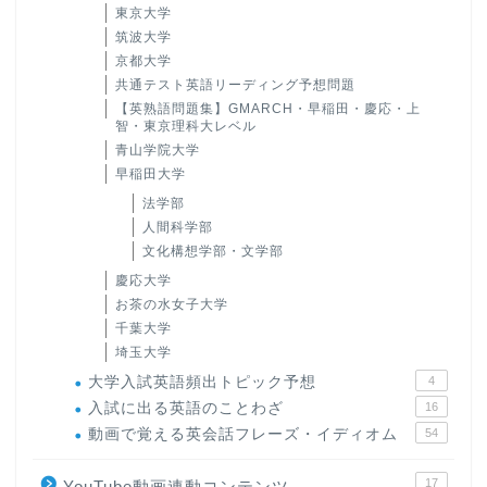
東京大学
筑波大学
京都大学
共通テスト英語リーディング予想問題
【英熟語問題集】GMARCH・早稲田・慶応・上
智・東京理科大レベル
青山学院大学
早稲田大学
法学部
人間科学部
文化構想学部・文学部
慶応大学
お茶の水女子大学
千葉大学
埼玉大学
大学入試英語頻出トピック予想
4
入試に出る英語のことわざ
16
動画で覚える英会話フレーズ・イディオム
54
17
YouTube動画連動コンテンツ