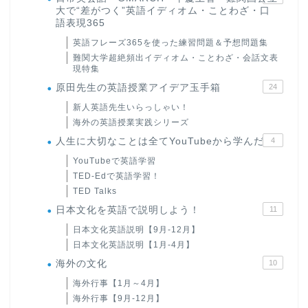
大で“差がつく”英語イディオム・ことわざ・口
語表現365
英語フレーズ365を使った練習問題＆予想問題集
難関大学超絶頻出イディオム・ことわざ・会話文表
現特集
原田先生の英語授業アイデア玉手箱
24
新人英語先生いらっしゃい！
海外の英語授業実践シリーズ
人生に大切なことは全てYouTubeから学んだ
4
YouTubeで英語学習
TED-Edで英語学習！
TED Talks
日本文化を英語で説明しよう！
11
日本文化英語説明【9月-12月】
日本文化英語説明【1月-4月】
海外の文化
10
海外行事【1月～4月】
海外行事【9月-12月】