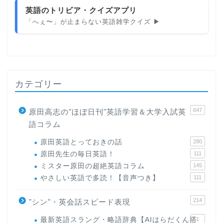
英語のトリビア・クイズアプリ
「へぇ〜」が止まらない英語雑学クイズ ▶
カテゴリー
647
原田高志の"ほぼ日刊"英語学習＆大学入試英
語コラム
原田英語とっておきの話
280
原田先生の毎日英語！
111
ミスター原田の超絶英語コラム
145
やさしい英語で多読！【音声つき】
111
214
"シン"・英会話スピード表現
最新英語スラング・略語辞典【AIはらだくん搭
1