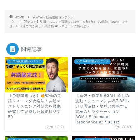
HOME
YouTube動画連動コンテンツ
【共通テスト】英語リスニング問題(2024年・令和6年）を2倍速、4倍速、8倍
速、16倍速で聞き流し！英語脳UP＆スピードに慣れよう！
関連記事
YouTube動画連動コンテンツ
YouTube動画連動コンテンツ
【予想問題つき】
究極の英
【勉強・作業用BGM】癒しの
語リスニング攻略法！共通テ
波動：シューマン共鳴7.83Hz
ストリスニング対話文を徹底
LFO周波数 - 地球と共鳴する
研究して完成した超絶対話文
究極のリラクゼーション
50
BGM！Schumann
Resonance at 7.83 Hz
06/01/2024
06/01/2024