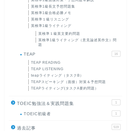
英検準1級長文予想問題集
英検準1級合格必勝メモ
英検準１級リスニング
英検準1級ライティング
英検準１級英文要約問題
英検準1級ライティング（意見論述英作文）問
題
TEAP
16
TEAP READING
TEAP LISTENING
teapライティング（タスクB）
TEAPスピーキング（面接）対策＆予想問題
TEAPライティング(タスクA要約問題）
1
TOEIC勉強法＆実践問題集
ホーム
TOEIC初級者
1
519
過去記事
原田高志の”ほぼ日刊”英語