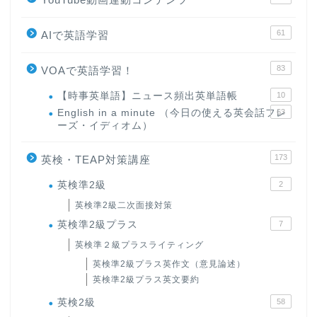
61
AIで英語学習
83
VOAで英語学習！
【時事英単語】ニュース頻出英単語帳
10
English in a minute （今日の使える英会話フレ
63
ーズ・イディオム）
173
英検・TEAP対策講座
英検準2級
2
英検準2級二次面接対策
英検準2級プラス
7
英検準２級プラスライティング
英検準2級プラス英作文（意見論述）
英検準2級プラス英文要約
英検2級
58