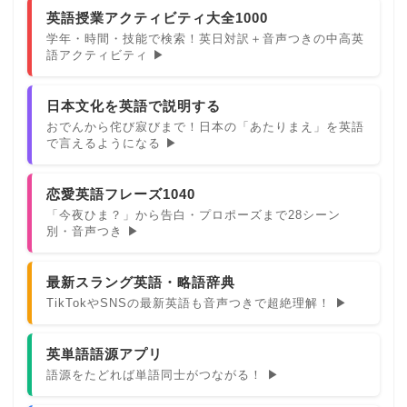
英語授業アクティビティ大全1000
学年・時間・技能で検索！英日対訳＋音声つきの中高英
語アクティビティ ▶
日本文化を英語で説明する
おでんから侘び寂びまで！日本の「あたりまえ」を英語
で言えるようになる ▶
恋愛英語フレーズ1040
「今夜ひま？」から告白・プロポーズまで28シーン
別・音声つき ▶
最新スラング英語・略語辞典
TikTokやSNSの最新英語も音声つきで超絶理解！ ▶
英単語語源アプリ
語源をたどれば単語同士がつながる！ ▶