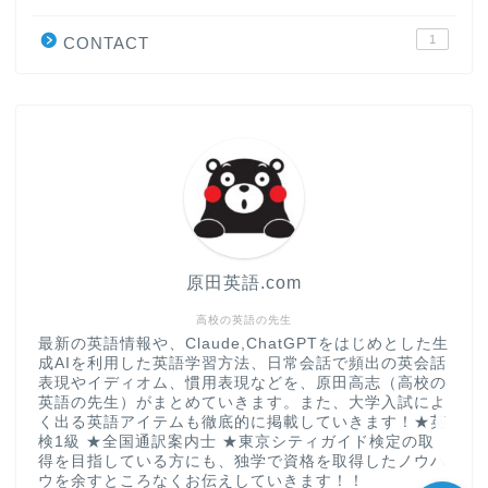
学習＆大学入試英語コラム
1
CONTACT
“シン”・英会話スピード表
現
大学入試英語対策講座
英語名言・格言・カッコい
い英語＆素敵な英文フレー
ズ集
原田英語.com
過去記事
高校の英語の先生
最新の英語情報や、Claude,ChatGPTをはじめとした生
成AIを利用した英語学習方法、日常会話で頻出の英会話
CONTACT
表現やイディオム、慣用表現などを、原田高志（高校の
英語の先生）がまとめていきます。また、大学入試によ
く出る英語アイテムも徹底的に掲載していきます！★英
検1級 ★全国通訳案内士 ★東京シティガイド検定の取
得を目指している方にも、独学で資格を取得したノウハ
ウを余すところなくお伝えしていきます！！