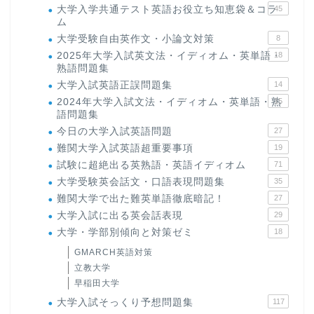
大学入学共通テスト英語お役立ち知恵袋＆コラ
45
ム
大学受験自由英作文・小論文対策
8
2025年大学入試英文法・イディオム・英単語・
18
熟語問題集
大学入試英語正誤問題集
14
2024年大学入試文法・イディオム・英単語・熟
15
語問題集
今日の大学入試英語問題
27
難関大学入試英語超重要事項
19
試験に超絶出る英熟語・英語イディオム
71
大学受験英会話文・口語表現問題集
35
難関大学で出た難英単語徹底暗記！
27
大学入試に出る英会話表現
29
大学・学部別傾向と対策ゼミ
18
GMARCH英語対策
立教大学
早稲田大学
大学入試そっくり予想問題集
117