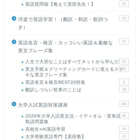
英語質問箱【教えて原田先生！】
25
23
洋楽で英語学習！（翻訳・和訳・歌詞つ
き）
67
英語名言・格言・カッコいい英語＆素敵な
英文フレーズ集
人生で大切なことはすべてネットから学んだ
23
英文手紙＆グリーティングカードに使えるステ
19
キな英文フレーズ集
英語名言＆格言BEST20特集
6
翻訳しづらい世界のことば
18
661
大学入試英語対策講座
2026年大学入試英文法・イディオム・英単語・
11
熟語問題集
高校生×AI英語学習
16
大学受験英語専門【原田塾】
13