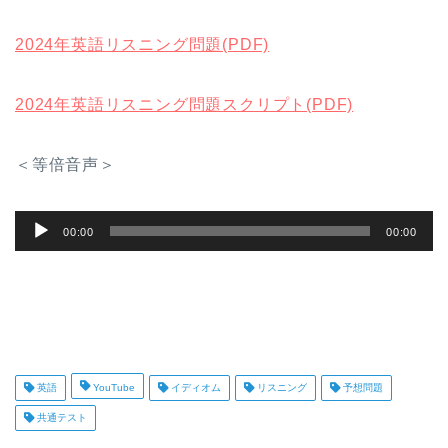
2024年英語リスニング問題(PDF)
2024年英語リスニング問題スクリプト(PDF)
＜等倍音声＞
音
00:00
00:00
声
プ
レ
ー
ヤ
英語
YouTube
イディオム
リスニング
予想問題
ー
共通テスト