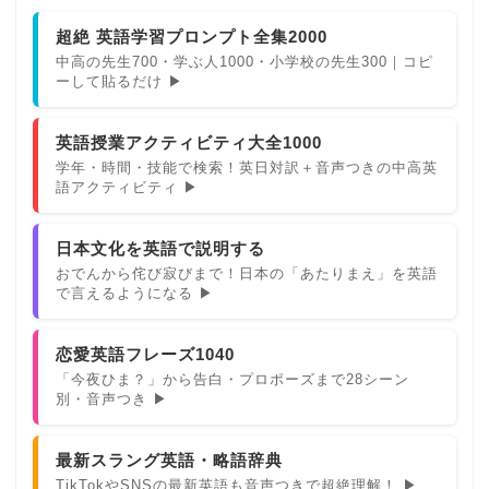
超絶 英語学習プロンプト全集2000
中高の先生700・学ぶ人1000・小学校の先生300｜コピ
ーして貼るだけ ▶
英語授業アクティビティ大全1000
学年・時間・技能で検索！英日対訳＋音声つきの中高英
語アクティビティ ▶
日本文化を英語で説明する
おでんから侘び寂びまで！日本の「あたりまえ」を英語
で言えるようになる ▶
恋愛英語フレーズ1040
「今夜ひま？」から告白・プロポーズまで28シーン
別・音声つき ▶
最新スラング英語・略語辞典
TikTokやSNSの最新英語も音声つきで超絶理解！ ▶