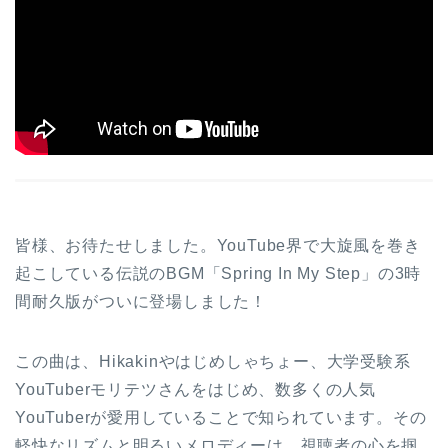
皆様、お待たせしました。YouTube界で大旋風を巻き
起こしている伝説のBGM「Spring In My Step」の3時
間耐久版がついに登場しました！
この曲は、Hikakinやはじめしゃちょー、大学受験系
YouTuberモリテツさんをはじめ、数多くの人気
YouTuberが愛用していることで知られています。その
軽快なリズムと明るいメロディーは、視聴者の心を掴