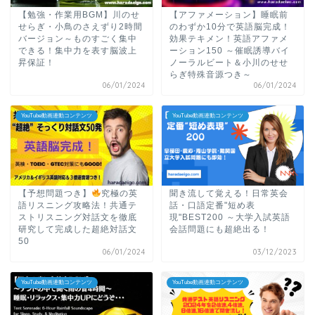
【勉強・作業用BGM】川のせ
【アファメーション】睡眠前
せらぎ・小鳥のさえずり2時間
のわずか10分で英語脳完成！
バージョン～ものすごく集中
効果テキメン！英語アファメ
できる！集中力を表す脳波上
ーション150 ～催眠誘導バイ
昇保証！
ノーラルビート＆小川のせせ
らぎ特殊音源つき～
06/01/2024
06/01/2024
YouTube動画連動コンテンツ
YouTube動画連動コンテンツ
【予想問題つき】
究極の英
聞き流して覚える！日常英会
語リスニング攻略法！共通テ
話・口語定番"短め表
ストリスニング対話文を徹底
現"BEST200 ～大学入試英語
研究して完成した超絶対話文
会話問題にも超絶出る！
50
06/01/2024
03/12/2023
YouTube動画連動コンテンツ
YouTube動画連動コンテンツ