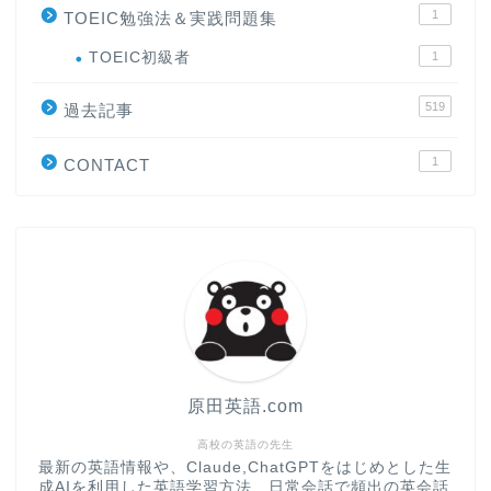
1
TOEIC勉強法＆実践問題集
ホーム
TOEIC初級者
1
519
原田高志の”ほぼ日刊”英語
過去記事
学習＆大学入試英語コラム
1
CONTACT
“シン”・英会話スピード表
現
大学入試英語対策講座
英語名言・格言・カッコい
い英語＆素敵な英文フレー
ズ集
原田英語.com
過去記事
高校の英語の先生
最新の英語情報や、Claude,ChatGPTをはじめとした生
成AIを利用した英語学習方法、日常会話で頻出の英会話