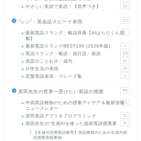
やさしい英語で多読！【音声つき】
111
214
"シン"・英会話スピード表現
最新英語スラング・略語辞典【AIはらだくん搭
1
載】
最新英語スラングBEST100 (2026年版)
1
英語スラング・略語・流行語・新語
119
英語のことわざ・成句
62
日常生活の表現
28
恋愛英語表現・フレーズ集
3
400
原田先生の世界一受けたい英語の授業
中高英語教師のための授業アイデア＆最新情報
171
ニュースレター
原田英語アプリ＆プログラミング
31
原田先生の"生成AIを使った超絶英語授業案
95
【生成AI活用英語教育】英語教師のための生成AI英
語授業実践事例