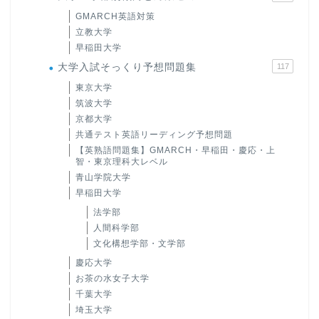
GMARCH英語対策
立教大学
早稲田大学
大学入試そっくり予想問題集
117
東京大学
筑波大学
京都大学
共通テスト英語リーディング予想問題
【英熟語問題集】GMARCH・早稲田・慶応・上
智・東京理科大レベル
青山学院大学
早稲田大学
法学部
人間科学部
文化構想学部・文学部
慶応大学
お茶の水女子大学
千葉大学
埼玉大学