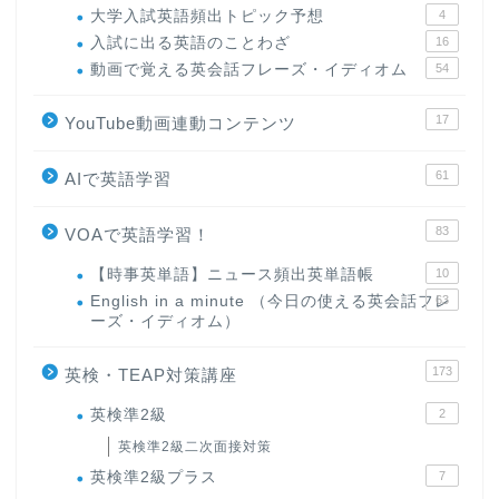
大学入試英語頻出トピック予想
4
入試に出る英語のことわざ
16
動画で覚える英会話フレーズ・イディオム
54
17
YouTube動画連動コンテンツ
61
AIで英語学習
83
VOAで英語学習！
【時事英単語】ニュース頻出英単語帳
10
English in a minute （今日の使える英会話フレ
63
ーズ・イディオム）
173
英検・TEAP対策講座
英検準2級
2
英検準2級二次面接対策
英検準2級プラス
7