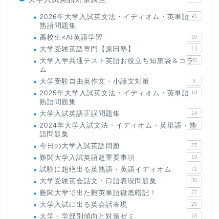
2026年大学入試英文法・イディオム・英単語・
11
熟語問題集
高校生×AI英語学習
16
大学受験英語専門【原田塾】
13
大学入学共通テスト英語お役立ち知恵袋＆コラ
45
ム
大学受験自由英作文・小論文対策
8
2025年大学入試英文法・イディオム・英単語・
18
熟語問題集
大学入試英語正誤問題集
14
2024年大学入試文法・イディオム・英単語・熟
15
語問題集
今日の大学入試英語問題
27
難関大学入試英語超重要事項
19
試験に超絶出る英熟語・英語イディオム
71
大学受験英会話文・口語表現問題集
35
難関大学で出た難英単語徹底暗記！
27
大学入試に出る英会話表現
29
大学・学部別傾向と対策ゼミ
18