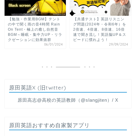
【勉強・作業用BGM】テント
【共通テスト】英語リスニン
の中で聞く雨の音4時間 Rain
グ問題(2024年・令和6年）を
On Tent・極上の癒し自然音
2倍速、4倍速、8倍速、16倍
BGM～睡眠・集中力UP・リラ
速で聞き流し！英語脳UP＆ス
クゼーションに効果抜群
ピードに慣れよう！
06/01/2024
29/09/2024
原田英語X (旧twitter)
原田高志@高校の英語教師（@slangjiten）/ X
原田英語おすすめ自家製アプリ