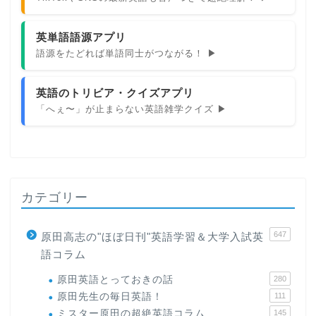
英単語語源アプリ
語源をたどれば単語同士がつながる！ ▶
英語のトリビア・クイズアプリ
「へぇ〜」が止まらない英語雑学クイズ ▶
カテゴリー
647
原田高志の"ほぼ日刊"英語学習＆大学入試英
語コラム
原田英語とっておきの話
280
原田先生の毎日英語！
111
ミスター原田の超絶英語コラム
145