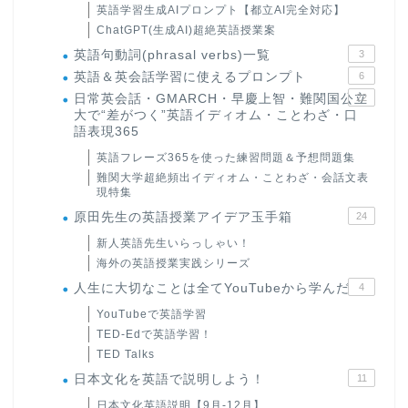
英語学習生成AIプロンプト【都立AI完全対応】
ChatGPT(生成AI)超絶英語授業案
英語句動詞(phrasal verbs)一覧
3
英語＆英会話学習に使えるプロンプト
6
日常英会話・GMARCH・早慶上智・難関国公立
22
大で“差がつく”英語イディオム・ことわざ・口
語表現365
英語フレーズ365を使った練習問題＆予想問題集
難関大学超絶頻出イディオム・ことわざ・会話文表
現特集
原田先生の英語授業アイデア玉手箱
24
新人英語先生いらっしゃい！
海外の英語授業実践シリーズ
人生に大切なことは全てYouTubeから学んだ
4
YouTubeで英語学習
TED-Edで英語学習！
TED Talks
日本文化を英語で説明しよう！
11
日本文化英語説明【9月-12月】