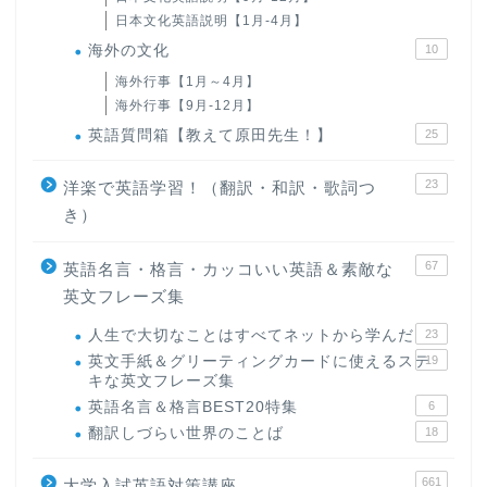
日本文化英語説明【1月-4月】
海外の文化
10
海外行事【1月～4月】
海外行事【9月-12月】
英語質問箱【教えて原田先生！】
25
23
洋楽で英語学習！（翻訳・和訳・歌詞つ
き）
67
英語名言・格言・カッコいい英語＆素敵な
英文フレーズ集
人生で大切なことはすべてネットから学んだ
23
英文手紙＆グリーティングカードに使えるステ
19
キな英文フレーズ集
英語名言＆格言BEST20特集
6
翻訳しづらい世界のことば
18
661
大学入試英語対策講座