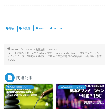
勉強
作業用
BGM
YouTube
HOME
YouTube動画連動コンテンツ
【究極のBGM】人気YouTuber愛用「Spring In My Step」（スプリング・イン・
マイ・ステップ）3時間耐久連続ループ版 – 作業効率激増の秘密兵器 ～勉強用・作業
用BGM～
関連記事
YouTube動画連動コンテンツ
YouTube動画連動コンテンツ