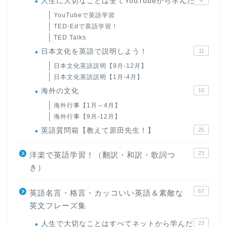
人生に大切なことは全てYouTubeから学んだ
YouTubeで英語学習
TED-Edで英語学習！
TED Talks
日本文化を英語で説明しよう！
11
日本文化英語説明【9月-12月】
日本文化英語説明【1月-4月】
海外の文化
10
海外行事【1月～4月】
海外行事【9月-12月】
英語質問箱【教えて原田先生！】
25
23
洋楽で英語学習！（翻訳・和訳・歌詞つ
き）
67
英語名言・格言・カッコいい英語＆素敵な
英文フレーズ集
人生で大切なことはすべてネットから学んだ
23