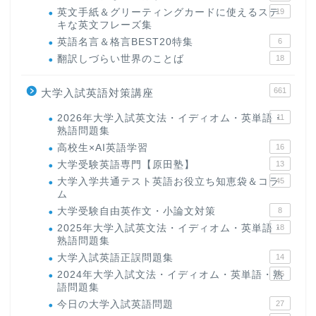
英文手紙＆グリーティングカードに使えるステ
19
キな英文フレーズ集
英語名言＆格言BEST20特集
6
翻訳しづらい世界のことば
18
661
大学入試英語対策講座
2026年大学入試英文法・イディオム・英単語・
11
熟語問題集
高校生×AI英語学習
16
大学受験英語専門【原田塾】
13
大学入学共通テスト英語お役立ち知恵袋＆コラ
45
ム
大学受験自由英作文・小論文対策
8
2025年大学入試英文法・イディオム・英単語・
18
熟語問題集
大学入試英語正誤問題集
14
2024年大学入試文法・イディオム・英単語・熟
15
語問題集
今日の大学入試英語問題
27