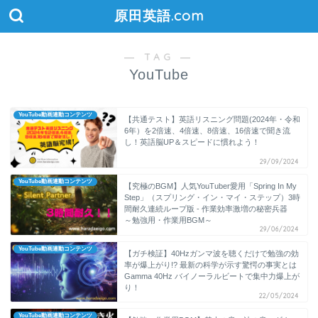
原田英語.com
― TAG ―
YouTube
YouTube動画連動コンテンツ
【共通テスト】英語リスニング問題(2024年・令和
6年）を2倍速、4倍速、8倍速、16倍速で聞き流
し！英語脳UP＆スピードに慣れよう！
29/09/2024
YouTube動画連動コンテンツ
【究極のBGM】人気YouTuber愛用「Spring In My
Step」（スプリング・イン・マイ・ステップ）3時
間耐久連続ループ版 - 作業効率激増の秘密兵器
～勉強用・作業用BGM～
29/06/2024
YouTube動画連動コンテンツ
【ガチ検証】40Hzガンマ波を聴くだけで勉強の効
率が爆上がり!? 最新の科学が示す驚愕の事実とは
Gamma 40Hz バイノーラルビートで集中力爆上が
り！
22/05/2024
YouTube動画連動コンテンツ