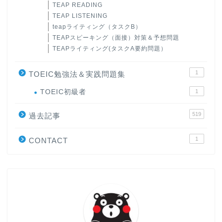
TEAP READING
TEAP LISTENING
teapライティング（タスクB）
TEAPスピーキング（面接）対策＆予想問題
TEAPライティング(タスクA要約問題）
1
TOEIC勉強法＆実践問題集
ホーム
TOEIC初級者
1
519
原田高志の”ほぼ日刊”英語
過去記事
学習＆大学入試英語コラム
1
CONTACT
“シン”・英会話スピード表
現
大学入試英語対策講座
英語名言・格言・カッコい