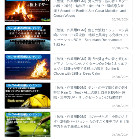
【勉強・作業用BGM】焚火の音＋波の音＋ギター
の極上2時間！勉強用・集中力UP・睡眠導入音
楽！Sounds of Bonfire, Soft Guitar Melodies, and
Ocean Waves
06/01/2024
YouTube動画連動コンテンツ
【勉強・作業用BGM】癒しの波動：シューマン共
鳴7.83Hz LFO周波数 - 地球と共鳴する究極のリラ
クゼーションBGM！Schumann Resonance at
7.83 Hz
06/01/2024
YouTube動画連動コンテンツ
【勉強・作業用BGM】海辺の焚き火の音と癒しの
ピアノ: ショパンのノクターンOp.9No.2 & ソルフ
ェジオ528Hzが奏でる極上の贅沢! Bonfire &
Chopin with 528Hz: Deep Calm
06/01/2024
YouTube動画連動コンテンツ
【勉強・作業用BGM】テントの中で聞く雨の音4
時間 Rain On Tent・極上の癒し自然音BGM～睡
眠・集中力UP・リラクゼーションに効果抜群
06/01/2024
YouTube動画連動コンテンツ
【勉強・作業用BGM】川のせせらぎ・小鳥のさえ
ずり2時間バージョン～ものすごく集中できる！集
中力を表す脳波上昇保証！
06/01/2024