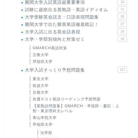
難関大学入試英語超重要事項
19
試験に超絶出る英熟語・英語イディオム
71
大学受験英会話文・口語表現問題集
35
難関大学で出た難英単語徹底暗記！
27
大学入試に出る英会話表現
29
大学・学部別傾向と対策ゼミ
18
GMARCH英語対策
立教大学
早稲田大学
大学入試そっくり予想問題集
117
東京大学
筑波大学
京都大学
共通テスト英語リーディング予想問題
【英熟語問題集】GMARCH・早稲田・慶応・上
智・東京理科大レベル
青山学院大学
早稲田大学
法学部