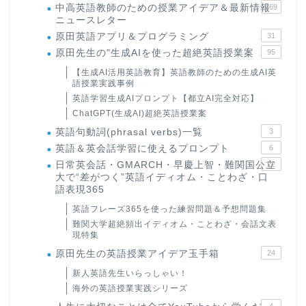
中高英語教師のための授業アイデア＆最新情報
169
ニュースレター
原田英語アプリ＆プログラミング
31
原田先生の"生成AIを使った超絶英語授業案
95
【生成AI活用英語教育】英語教師のための生成AI英
語授業実践事例
英語学習生成AIプロンプト【都立AI完全対応】
ChatGPT(生成AI)超絶英語授業案
英語句動詞(phrasal verbs)一覧
3
英語＆英会話学習に使えるプロンプト
6
日常英会話・GMARCH・早慶上智・難関国公立
22
大で“差がつく”英語イディオム・ことわざ・口
語表現365
英語フレーズ365を使った練習問題＆予想問題集
難関大学超絶頻出イディオム・ことわざ・会話文表
現特集
原田先生の英語授業アイデア玉手箱
24
新人英語先生いらっしゃい！
海外の英語授業実践シリーズ
4