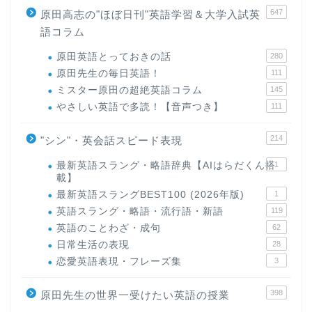
647
原田高志の"ほぼ日刊"英語学習＆大学入試英
語コラム
原田英語とっておきの話
280
原田先生の毎日英語！
111
ミスター原田の超絶英語コラム
145
やさしい英語で多読！【音声つき】
111
214
"シン"・英会話スピード表現
最新英語スラング・略語辞典【AIはらだくん搭
1
載】
最新英語スラングBEST100 (2026年版)
1
英語スラング・略語・流行語・新語
119
英語のことわざ・成句
62
日常生活の表現
28
恋愛英語表現・フレーズ集
3
398
原田先生の世界一受けたい英語の授業