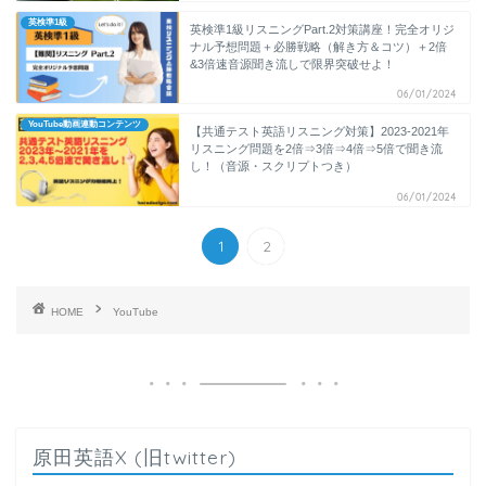
英検準1級
英検準1級リスニングPart.2対策講座！完全オリジ
ナル予想問題＋必勝戦略（解き方＆コツ）＋2倍
&3倍速音源聞き流しで限界突破せよ！
06/01/2024
YouTube動画連動コンテンツ
【共通テスト英語リスニング対策】2023-2021年
リスニング問題を2倍⇒3倍⇒4倍⇒5倍で聞き流
し！（音源・スクリプトつき）
06/01/2024
1
2
HOME
YouTube
原田英語X (旧twitter)