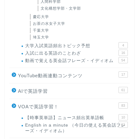
人間科学部
文化構想学部・文学部
慶応大学
お茶の水女子大学
千葉大学
埼玉大学
大学入試英語頻出トピック予想
4
入試に出る英語のことわざ
16
動画で覚える英会話フレーズ・イディオム
54
17
YouTube動画連動コンテンツ
61
AIで英語学習
83
VOAで英語学習！
【時事英単語】ニュース頻出英単語帳
10
English in a minute （今日の使える英会話フレ
63
ーズ・イディオム）