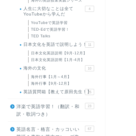
海外の英語授業実践シリーズ
人生に大切なことは全て
4
YouTubeから学んだ
YouTubeで英語学習
TED-Edで英語学習！
TED Talks
日本文化を英語で説明しよう！
11
日本文化英語説明【9月-12月】
日本文化英語説明【1月-4月】
海外の文化
10
海外行事【1月～4月】
海外行事【9月-12月】
英語質問箱【教えて原田先生！】
25
洋楽で英語学習！（翻訳・和
23
訳・歌詞つき）
英語名言・格言・カッコいい
67