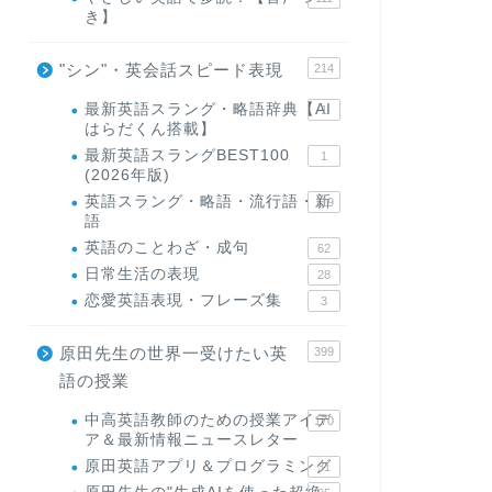
き】
"シン"・英会話スピード表現
214
最新英語スラング・略語辞典【AI
1
はらだくん搭載】
最新英語スラングBEST100
1
(2026年版)
英語スラング・略語・流行語・新
119
語
英語のことわざ・成句
62
日常生活の表現
28
恋愛英語表現・フレーズ集
3
原田先生の世界一受けたい英
399
語の授業
中高英語教師のための授業アイデ
170
ア＆最新情報ニュースレター
原田英語アプリ＆プログラミング
31