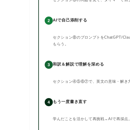
AIで自己添削する
2
セクション⑧のプロンプトをChatGPT/C
もらう。
和訳＆解説で理解を深める
3
セクション④⑤⑥⑦で、英文の意味・解き
もう一度書き直す
4
学んだことを活かして再挑戦→AIで再採点