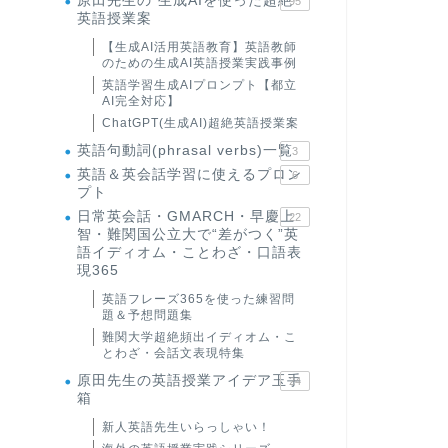
原田先生の"生成AIを使った超絶
95
英語授業案
【生成AI活用英語教育】英語教師
のための生成AI英語授業実践事例
英語学習生成AIプロンプト【都立
AI完全対応】
ChatGPT(生成AI)超絶英語授業案
英語句動詞(phrasal verbs)一覧
3
英語＆英会話学習に使えるプロン
6
プト
日常英会話・GMARCH・早慶上
22
智・難関国公立大で“差がつく”英
語イディオム・ことわざ・口語表
現365
英語フレーズ365を使った練習問
題＆予想問題集
難関大学超絶頻出イディオム・こ
とわざ・会話文表現特集
原田先生の英語授業アイデア玉手
24
箱
新人英語先生いらっしゃい！