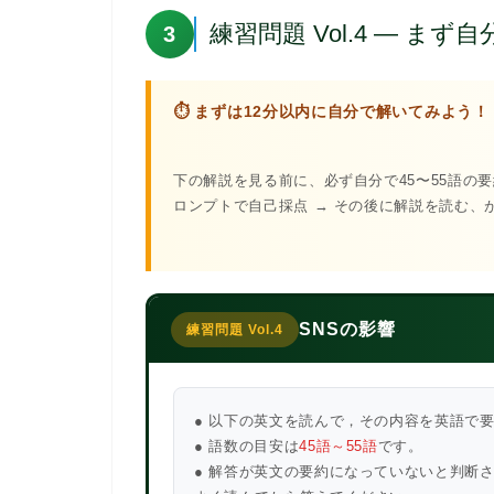
練習問題 Vol.4 — ま
3
⏱ まずは12分以内に自分で解いてみよう！
下の解説を見る前に、必ず自分で45〜55語の
ロンプトで自己採点 → その後に解説を読む、
SNSの影響
練習問題 Vol.4
● 以下の英文を読んで，その内容を英語で
● 語数の目安は
45語～55語
です。
● 解答が英文の要約になっていないと判断