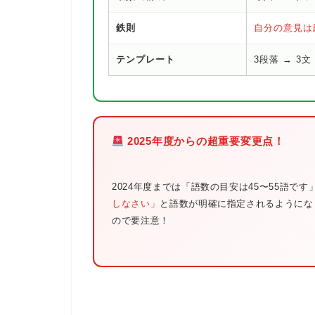
鉄則
自分の意見は
テンプレート
3段落 → 3文
2025年度からの超重要変更点！
2024年度までは「語数の
目安
は45〜55語です
しなさい」
と語数が
明確に指定
されるようにな
ので要注意！