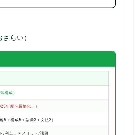
おさらい）
段落構成）
2025年度〜厳格化！）
容5＋構成5＋語彙3＋文法3）
ト/利点→デメリット/課題