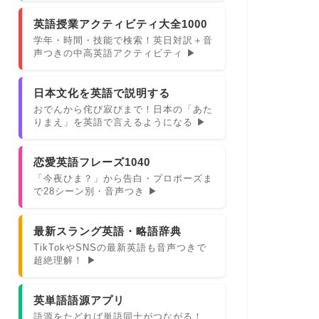
英語授業アクティビティ大全1000
学年・時間・技能で検索！英日対訳＋音
声つきの中高英語アクティビティ ▶
日本文化を英語で説明する
おでんから侘び寂びまで！日本の「あた
りまえ」を英語で言えるようになる ▶
恋愛英語フレーズ1040
「今夜ひま？」から告白・プロポーズま
で28シーン別・音声つき ▶
最新スラング英語・略語辞典
TikTokやSNSの最新英語も音声つきで
超絶理解！ ▶
英単語語源アプリ
語源をたどれば単語同士がつながる！