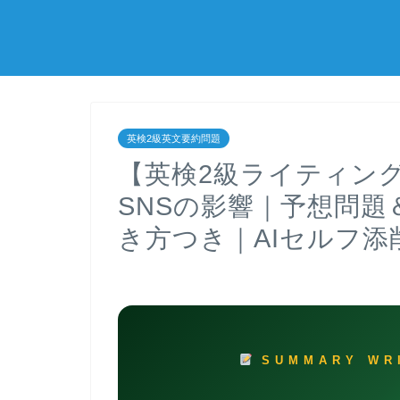
英検2級英文要約問題
【英検2級ライティング
SNSの影響｜予想問
き方つき｜AIセルフ
SUMMARY WRI