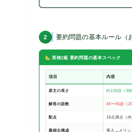
要約問題の基本ルール（
2
英検2級 要約問題の基本スペック
項目
内容
原文の長さ
約150語（3
解答の語数
45〜55語（
配点
16点満点（内
最頻出構成
導入→メリッ