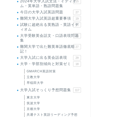
2024年大学入試文法・イディオ
15
ム・英単語・熟語問題集
今日の大学入試英語問題
27
難関大学入試英語超重要事項
19
試験に超絶出る英熟語・英語イデ
71
ィオム
大学受験英会話文・口語表現問題
35
集
難関大学で出た難英単語徹底暗
27
記！
大学入試に出る英会話表現
29
大学・学部別傾向と対策ゼミ
18
GMARCH英語対策
立教大学
早稲田大学
大学入試そっくり予想問題集
117
東京大学
筑波大学
京都大学
共通テスト英語リーディング予想