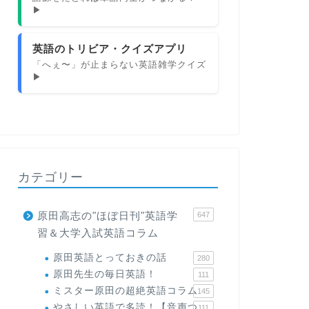
▶
英語のトリビア・クイズアプリ
「へぇ〜」が止まらない英語雑学クイズ
▶
カテゴリー
原田高志の"ほぼ日刊"英語学
647
習＆大学入試英語コラム
原田英語とっておきの話
280
原田先生の毎日英語！
111
ミスター原田の超絶英語コラム
145
やさしい英語で多読！【音声つ
111