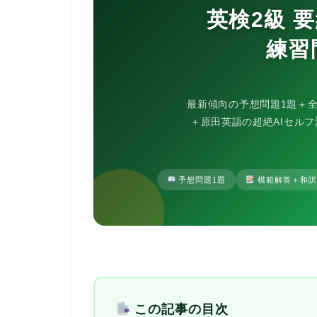
英検2級 
練習問
最新傾向の予想問題1題＋
＋原田英語の超絶AIセル
予想問題1題
模範解答＋和訳
この記事の目次