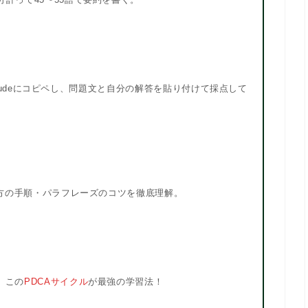
laudeにコピペし、問題文と自分の解答を貼り付けて採点して
方の手順・パラフレーズのコツを徹底理解。
。この
PDCAサイクル
が最強の学習法！