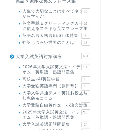
英語＆素敵な英文フレーズ集
人生で大切なことはすべてネット
23
から学んだ
英文手紙＆グリーティングカード
19
に使えるステキな英文フレーズ集
英語名言＆格言BEST20特集
6
翻訳しづらい世界のことば
18
大学入試英語対策講座
661
2026年大学入試英文法・イディ
11
オム・英単語・熟語問題集
高校生×AI英語学習
16
大学受験英語専門【原田塾】
13
大学入学共通テスト英語お役立ち
45
知恵袋＆コラム
大学受験自由英作文・小論文対策
8
2025年大学入試英文法・イディ
18
オム・英単語・熟語問題集
大学入試英語正誤問題集
14