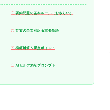
②
要約問題の基本ルール（おさらい）
④
英文の全文和訳＆重要単語
⑥
模範解答＆採点ポイント
⑧
AIセルフ添削プロンプト