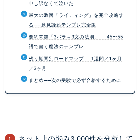
申し訳なくて泣いた
最大の敗因「ライティング」を完全攻略す
る──意見論述テンプレ完全版
要約問題「3パラ→3文の法則」──45〜55
語で書く魔法のテンプレ
残り期間別ロードマップ──1週間／1ヶ月
／3ヶ月
まとめ──次の受験で必ず合格するために
ネット上の悩み3,000件を分析して
1