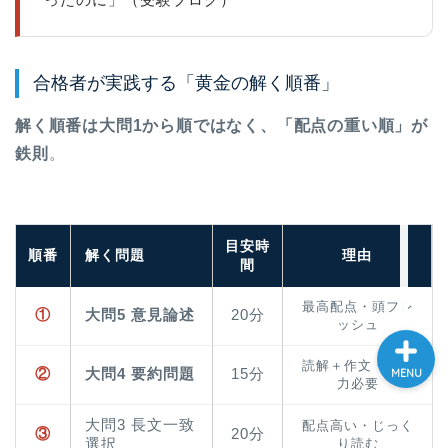
大学入試英語対策講座
合格者が実践する「黄金の解く順番」
英語名言・格言・カッコい
い英語＆素敵な英文フレー
解く順番は大問1から順ではなく、「配点の重い順」が
ズ集
鉄則
。
過去記事
CONTACT
目安時
順番
解く問題
理由
間
最高配点・頭フレ
①
大問5 意見論述
20分
ッシュ
読解＋作文・集中
②
大問4 要約問題
15分
MENU
力必要
大問3 長文一致
配点高い・じっく
③
20分
選択
り読む