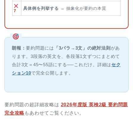
具体例を列挙する
→ 抽象化が要約の本質
7
朗報：
要約問題には
「3パラ→3文」の絶対法則
があ
ります。3段落の英文を、各段落1文ずつにまとめて
合計3文＝45〜55語にする──これだけ。詳細は
セク
ション10
で完全公開します。
要約問題の超詳細攻略は
2026年度版 英検2級 要約問題
完全攻略
もあわせてご覧ください。