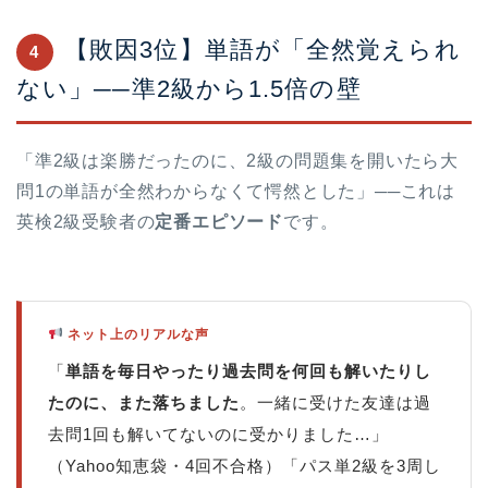
【敗因3位】単語が「全然覚えられ
4
ない」──準2級から1.5倍の壁
「準2級は楽勝だったのに、2級の問題集を開いたら大
問1の単語が全然わからなくて愕然とした」──これは
英検2級受験者の
定番エピソード
です。
ネット上のリアルな声
「
単語を毎日やったり過去問を何回も解いたりし
たのに、また落ちました
。一緒に受けた友達は過
去問1回も解いてないのに受かりました…」
（Yahoo知恵袋・4回不合格）「パス単2級を3周し