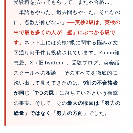
受験料を払ってもらって、また不合格…」
「単語もやった、過去問もやった。それなの
に、点数が伸びない」
──英検2級は、英検の
中で最も多くの人が「壁」にぶつかる級で
す。
ネット上には英検2級に関する悩みが文
字通り何千件も投稿されています。Yahoo知
恵袋、X（旧Twitter）、受験ブログ、英会話
スクールへの相談──そのすべてを徹底的に
洗い出して見えてきたのは、
9割の不合格者
が同じ「7つの罠」
に落ちているという衝撃
の事実。そして、その
最大の敗因は「努力の
総量」ではなく「努力の方向」
でした。