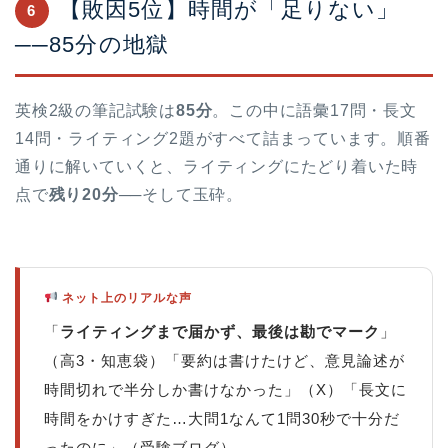
【敗因5位】時間が「足りない」
6
──85分の地獄
英検2級の筆記試験は
85分
。この中に語彙17問・長文
14問・ライティング2題がすべて詰まっています。順番
通りに解いていくと、ライティングにたどり着いた時
点で
残り20分
──そして玉砕。
ホーム
ネット上のリアルな声
原田高志の”ほぼ日刊”英語
「
ライティングまで届かず、最後は勘でマーク
」
学習＆大学入試英語コラム
（高3・知恵袋）「要約は書けたけど、意見論述が
時間切れで半分しか書けなかった」（X）「長文に
“シン”・英会話スピード表
時間をかけすぎた…大問1なんて1問30秒で十分だ
現
ったのに」（受験ブログ）