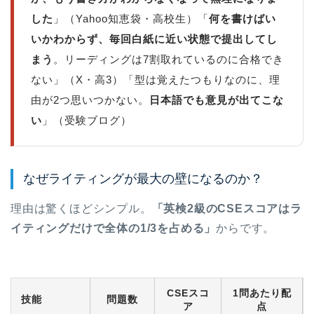
した
」（Yahoo知恵袋・高校生）「
何を書けばい
いかわからず、毎回白紙に近い状態で提出してし
まう
。リーディングは7割取れているのに合格でき
ない」（X・高3）「型は覚えたつもりなのに、理
由が2つ思いつかない。
日本語でも意見が出てこな
い
」（受験ブログ）
なぜライティングが最大の壁になるのか？
理由は驚くほどシンプル。
「英検2級のCSEスコアはラ
イティングだけで全体の1/3を占める」
からです。
CSEスコ
1問あたり配
技能
問題数
ア
点