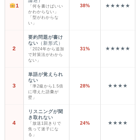
論述）
1
38%
★★★★★
「何を書けばいい
かわからない」
「型がわからな
い」
要約問題が書け
ない
（新形式）
2
★★★★★
31%
「2024年から追加
で対策法がわから
ない」
単語が覚えられ
ない
3
★★★★
28%
「準2級から1.5倍
に増えた語彙が
壁」
リスニングが聞
き取れない
4
★★★★
24%
「放送1回きりで
焦って迷子にな
る」