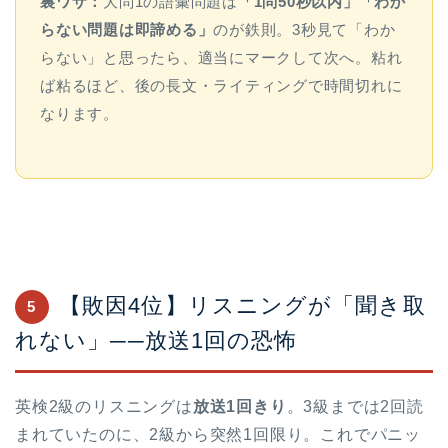
裏ワザ：
大問1の語彙問題は
「1問50秒以内」「わか
らない問題は即諦める」
のが鉄則。3秒見て「わか
らない」と思ったら、適当にマークして次へ。粘れ
ば粘るほど、後の長文・ライティングで時間切れに
なります。
【敗因4位】リスニングが「聞き取
5
れない」──放送1回の恐怖
英検2級のリスニングは
放送1回きり
。3級までは2回読
まれていたのに、2級から突然1回限り。これでパニッ