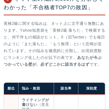
わかった「不合格者TOP7の敗因」
英検2級に関する悩みは、ネット上に文字通り無数にあ
ります。Yahoo知恵袋を「英検2級 落ちた」で検索する
と、何千件もの相談がヒット。X（旧Twitter）でも毎日
のように「また落ちた」「もう無理」という悲鳴が流
れています。その悩みを徹底的に分類し、出現頻度順
にランキング化したのが以下の表です。
あなたが今ぶ
つかっている壁が、必ずどこかに該当するはず
です。
順位
悩み・敗因
該当率
深刻度
ライティングが
書けない
（意見