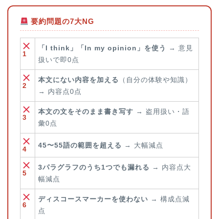
要約問題の7大NG
「I think」「In my opinion」を使う
→ 意見
1
扱いで即0点
本文にない内容を加える
（自分の体験や知識）
2
→ 内容点0点
本文の文をそのまま書き写す
→ 盗用扱い・語
3
彙0点
45〜55語の範囲を超える
→ 大幅減点
4
3パラグラフのうち1つでも漏れる
→ 内容点大
5
幅減点
ディスコースマーカーを使わない
→ 構成点減
6
点