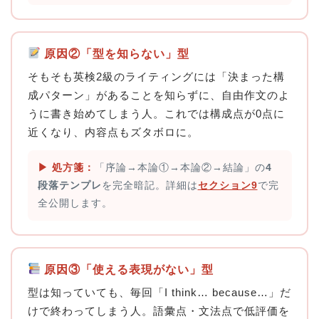
原因②「型を知らない」型
そもそも英検2級のライティングには「決まった構
成パターン」があることを知らずに、自由作文のよ
うに書き始めてしまう人。これでは構成点が0点に
近くなり、内容点もズタボロに。
▶︎ 処方箋：
「序論→本論①→本論②→結論」の
4
段落テンプレ
を完全暗記。詳細は
セクション9
で完
全公開します。
原因③「使える表現がない」型
型は知っていても、毎回「I think… because…」だ
けで終わってしまう人。語彙点・文法点で低評価を