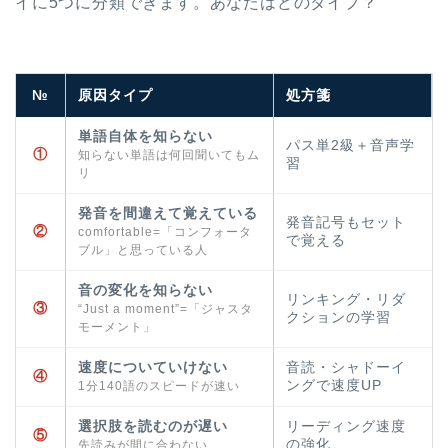
イに5つに分類できます。あなたはどのタイプ？
№
原因タイプ
処方箋
単語自体を知らない
パス単2級＋音声学
①
知らない単語は何回聞いてもム
習
リ
発音を間違えて覚えている
発音記号もセット
②
comfortable=「コンフォータ
で覚える
ブル」と思っている人
音の変化を知らない
リンキング・リダ
③
“Just a moment”=「ジャスタ
クションの学習
モーメント」
速度についていけない
音読・シャドーイ
④
ングで速度UP
1分140語のスピードが速い
選択肢を読むのが遅い
リーディング速度
⑤
の強化
先読みが間に合わない