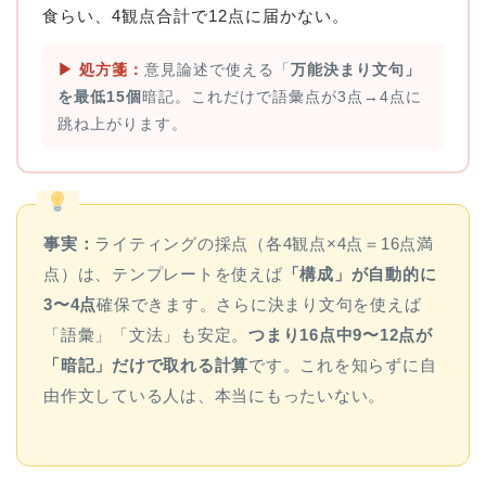
食らい、4観点合計で12点に届かない。
▶︎ 処方箋：
意見論述で使える「
万能決まり文句」
を最低15個
暗記。これだけで語彙点が3点→4点に
跳ね上がります。
事実：
ライティングの採点（各4観点×4点＝16点満
点）は、テンプレートを使えば
「構成」が自動的に
3〜4点
確保できます。さらに決まり文句を使えば
「語彙」「文法」も安定。
つまり16点中9〜12点が
「暗記」だけで取れる計算
です。これを知らずに自
由作文している人は、本当にもったいない。