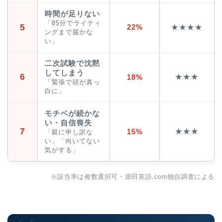
時間が足りない
「85分でライティ
5
22%
★★★★
ングまで届かな
い」
二次試験で沈黙
してしまう
6
★★★
18%
「緊張で頭が真っ
白に」
モチベが続かな
い・自信喪失
7
★★★
15%
「親に申し訳な
い」「向いてない
気がする」
※該当率は複数選択可・原田英語.com独自調査による