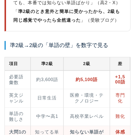
ても、本番では知らない単語ばかり」（高2・X）
「
準2級のとき意外と簡単に受かったから、2級も
同じ感覚でやったら全然違った
」（受験ブログ）
準2級→2級の「単語の壁」を数字で見る
項目
準2級
2級
差
必要語
+1,5
約3,600語
約5,100語
00語
彙数
英文ジ
医療・環境・テ
専門
日常生活
ャンル
クノロジー
化
単語の
中学〜高1
高校卒業レベル
難化
難しさ
大問1の
知ってる単
知らない単語が
体感