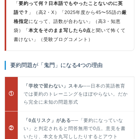
「
要約って何？日本語でもやったことないのに英
語で？
」（高2・X）「2025年度から45〜55語の
厳
格指定
になって、語数が合わない」（高3・知恵
袋）「
本文をそのまま写したら0点
と聞いて怖くて
書けない」（受験ブログコメント）
要約問題が「鬼門」になる4つの理由
「学校で習わない」スキル
──日本の英語教育
①
では要約のトレーニングをほぼやらない。だか
ら完全に未知の問題形式
「0点リスク」がある
──「要約になっていな
②
い」と判定されると問答無用で0点。意見を書
いたり、本文を丸写ししたりするとアウト