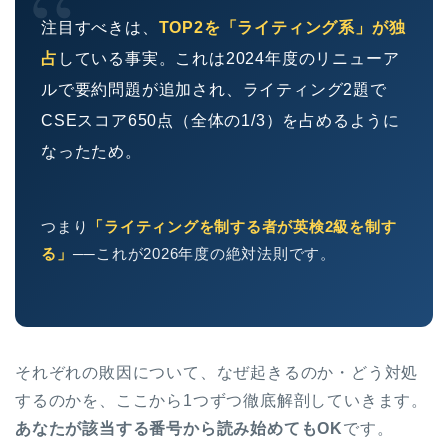
“
注目すべきは、
TOP2を「ライティング系」が独
占
している事実。これは2024年度のリニューア
ルで要約問題が追加され、ライティング2題で
CSEスコア650点（全体の1/3）を占めるように
なったため。
つまり
「ライティングを制する者が英検2級を制す
る」
──これが2026年度の絶対法則です。
それぞれの敗因について、なぜ起きるのか・どう対処
するのかを、ここから1つずつ徹底解剖していきます。
あなたが該当する番号から読み始めてもOK
です。