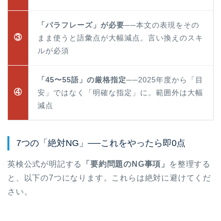
「パラフレーズ」が必要
──本文の表現をその
③
まま使うと語彙点が大幅減点。言い換えのスキ
ルが必須
「45〜55語」の厳格指定
──2025年度から「目
④
安」ではなく「明確な指定」に。範囲外は大幅
減点
7つの「絶対NG」──これをやったら即0点
英検公式が明記する
「要約問題のNG事項」
を整理する
と、以下の7つになります。これらは絶対に避けてくだ
さい。