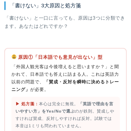
「書けない」3大原因と処方箋
「書けない」と一口に言っても、原因は3つに分類でき
ます。あなたはどれですか？
原因①「日本語でも意見が出ない」型
「外国人観光客は今後増えると思いますか？」と聞
かれて、日本語でも答えに詰まる人。これは英語力
以前の問題で、
「賛成・反対を瞬時に決めるトレー
ニング」
が必要。
▶︎ 処方箋：
本心は完全に無視。
「英語で理由を言
いやすい方」をYes/Noで選ぶ
のが鉄則。賛成しや
すければ賛成、反対しやすければ反対。試験では
本音は1ミリも問われていません。