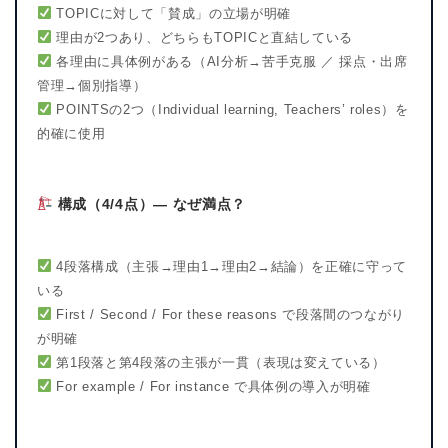
TOPICに対して「賛成」の立場が明確
理由が2つあり、どちらもTOPICと直結している
各理由に具体例がある（AI分析→苦手克服 ／ 採点・出席
管理→個別指導）
POINTSの2つ（Individual learning, Teachers’ roles）を
的確に使用
構成（4/4点）— なぜ満点？
4段落構成（主張→理由1→理由2→結論）を正確に守って
いる
First / Second / For these reasons で段落間のつながり
が明確
第1段落と第4段落の主張が一貫（表現は変えている）
For example / For instance で具体例の導入が明確