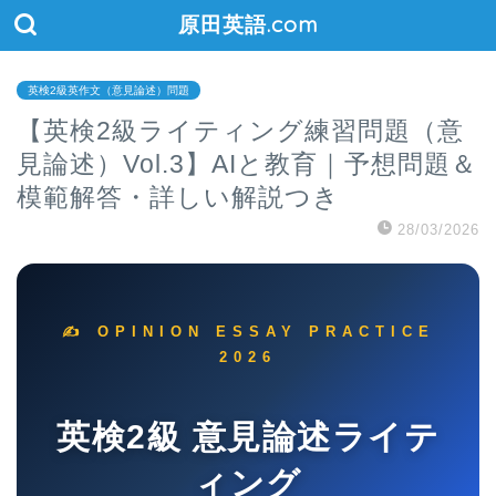
原田英語.com
英検2級英作文（意見論述）問題
【英検2級ライティング練習問題（意
見論述）Vol.3】AIと教育｜予想問題＆
模範解答・詳しい解説つき
28/03/2026
✍️ OPINION ESSAY PRACTICE
2026
英検2級 意見論述ライテ
ィング