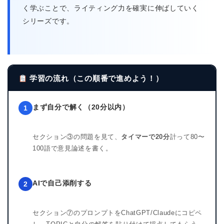
く学ぶことで、ライティング力を確実に伸ばしていく
シリーズです。
学習の流れ（この順番で進めよう！）
まず自分で解く（20分以内）
1
セクション③の問題を見て、
タイマーで20分
計って80〜
100語で意見論述を書く。
AIで自己添削する
2
セクション⑦のプロンプトをChatGPT/Claudeにコピペ