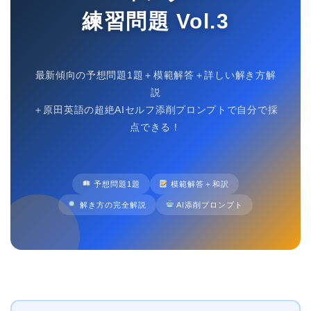
練習問題 Vol.3
最新傾向の予想問題1題＋模範解答＋詳しい解き方解
説
＋原田英語の超絶AIセルフ添削プロンプトで自分で採
点できる！
予想問題1題
模範解答＋和訳
解き方の完全解説
AI添削プロンプト