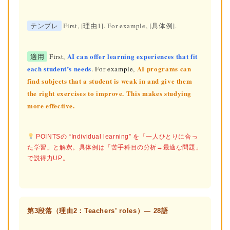
テンプレ
First, [理由1]. For example, [具体例].
AI can offer learning experiences that fit
適用
First,
each student’s needs
AI programs can
. For example,
find subjects that a student is weak in and give them
the right exercises to improve. This makes studying
more effective.
POINTSの “Individual learning” を「一人ひとりに合っ
た学習」と解釈。具体例は「苦手科目の分析→最適な問題」
で説得力UP。
第3段落（理由2：Teachers’ roles）— 28語