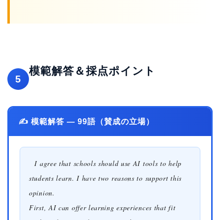
模範解答＆採点ポイント
5
✍️ 模範解答 — 99語（賛成の立場）
I agree that schools should use AI tools to help
students learn. I have two reasons to support this
opinion.
First, AI can offer learning experiences that fit