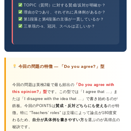
TOPIC（質問）に対する賛成/反対が明確か？
理由が2つあり、それぞれに具体例があるか？
第1段落と第4段落の主張が一貫しているか？
三単現の-s、冠詞、スペルは正しいか？
今回の問題の特徴 — 「Do you agree?」型
今回の問題は英検2級で最も頻出の
「Do you agree with
this opinion?」型
です。この型では「I agree that …」ま
たは「I disagree with the idea that …」で書き始めるのが
鉄板。今回のPOINTSは
賛成・反対どちらにも使える
のが特
徴。特に “Teachers’ roles” は立場によって論点が180度変
わるため、
自分が具体例を書きやすい方
を選ぶのが高得点の
秘訣です。