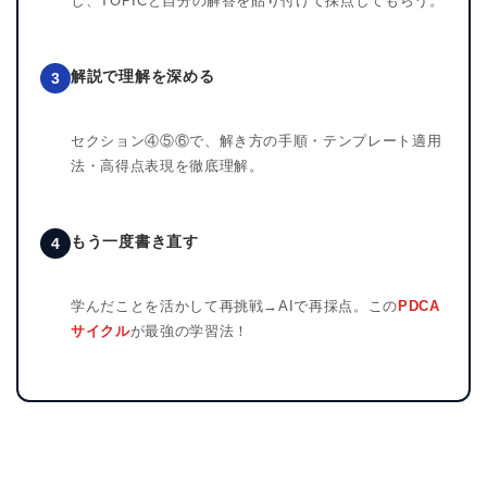
し、TOPICと自分の解答を貼り付けて採点してもらう。
解説で理解を深める
3
セクション④⑤⑥で、解き方の手順・テンプレート適用
法・高得点表現を徹底理解。
もう一度書き直す
4
学んだことを活かして再挑戦→AIで再採点。この
PDCA
サイクル
が最強の学習法！