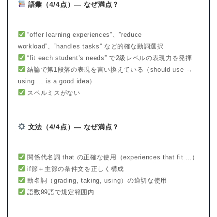
語彙（4/4点）— なぜ満点？
“offer learning experiences”、”reduce
workload”、”handles tasks” など的確な動詞選択
“fit each student’s needs” で2級レベルの表現力を発揮
結論で第1段落の表現を言い換えている（should use →
using … is a good idea）
スペルミスがない
文法（4/4点）— なぜ満点？
関係代名詞 that の正確な使用（experiences that fit …）
if節＋主節の条件文を正しく構成
動名詞（grading, taking, using）の適切な使用
語数99語で規定範囲内