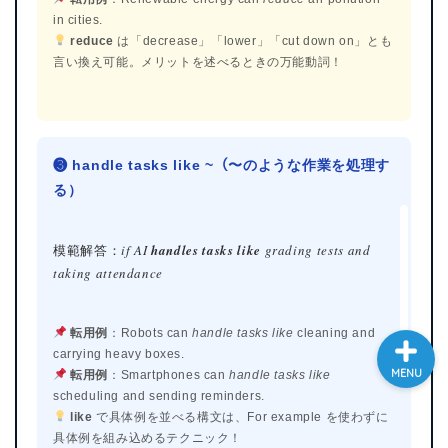
in cities.
大学入試英語対策講座
reduce
は「decrease」「lower」「cut down on」とも
言い換え可能。メリットを述べるときの万能動詞！
英語名言・格言・カッコい
い英語＆素敵な英文フレー
ズ集
❸ handle tasks like ~（〜のような作業を処理す
過去記事
る）
CONTACT
模範解答：
if AI
handles tasks like
grading tests and
taking attendance
転用例
：Robots can
handle tasks like
cleaning and
carrying heavy boxes.
MENU
転用例
：Smartphones can
handle tasks like
scheduling and sending reminders.
like
で具体例を並べる構文は、For example を使わずに
具体例を組み込めるテクニック！