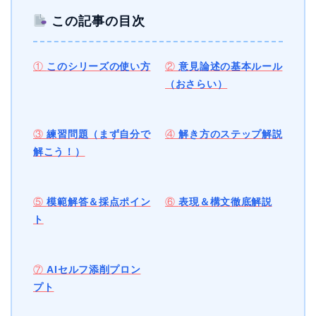
この記事の目次
①
このシリーズの使い方
②
意見論述の基本ルール
（おさらい）
③
練習問題（まず自分で
④
解き方のステップ解説
解こう！）
⑤
模範解答＆採点ポイン
⑥
表現＆構文徹底解説
ト
⑦
AIセルフ添削プロン
プト