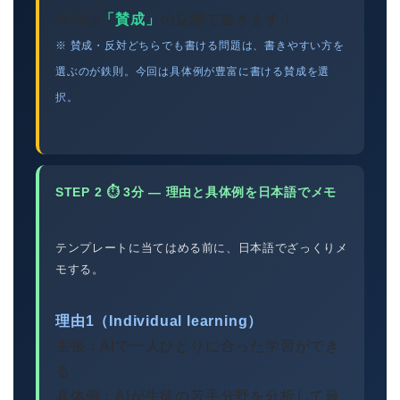
今回は
「賛成」
の立場で書きます！
※ 賛成・反対どちらでも書ける問題は、書きやすい方を
選ぶのが鉄則。今回は具体例が豊富に書ける賛成を選
択。
STEP 2 ⏱ 3分 — 理由と具体例を日本語でメモ
テンプレートに当てはめる前に、日本語でざっくりメ
モする。
理由1（Individual learning）
主張：AIで一人ひとりに合った学習ができ
る
具体例：AIが生徒の苦手分野を分析して最