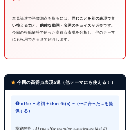
意見論述で語彙満点を取るには、
同じことを別の表現で言
い換える力
と、
的確な動詞・名詞のチョイス
が必要です。
今回の模範解答で使った高得点表現を分析し、他のテーマ
にも転用できる形で紹介します。
今回の高得点表現5選（他テーマにも使える！）
❶ offer + 名詞 + that fit(s) ~（〜に合った…を提
供する）
模範解答：
AI can
offer
learning experiences
that fit