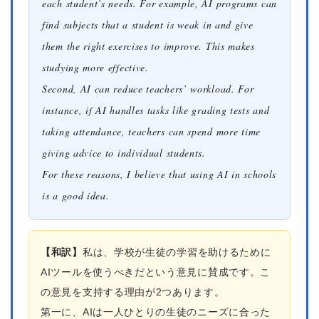
each student’s needs. For example, AI programs can
find subjects that a student is weak in and give
them the right exercises to improve. This makes
studying more effective.
Second, AI can reduce teachers’ workload. For
instance, if AI handles tasks like grading tests and
taking attendance, teachers can spend more time
giving advice to individual students.
For these reasons, I believe that using AI in schools
is a good idea.
【和訳】
私は、学校が生徒の学習を助けるために
AIツールを使うべきだという意見に賛成です。こ
の意見を支持する理由が2つあります。
第一に、AIは一人ひとりの生徒のニーズに合った