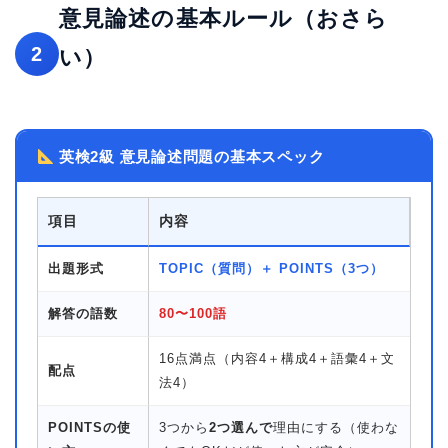
意見論述の基本ルール（おさら
2
い）
英検2級 意見論述問題の基本スペック
項目
内容
出題形式
TOPIC（質問）＋ POINTS（3つ）
解答の語数
80〜100語
16点満点（内容4＋構成4＋語彙4＋文
配点
法4）
POINTSの使
3つから
2つ選んで
理由にする（使わな