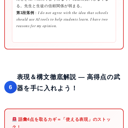
る。先生と生徒の信頼関係が弱まる。
I do not agree with the idea that schools
第1段落例
：
should use AI tools to help students learn. I have two
reasons for my opinion.
表現＆構文徹底解説 — 高得点の武
6
器を手に入れよう！
語彙4点を取るカギ＝「使える表現」のストッ
ク！