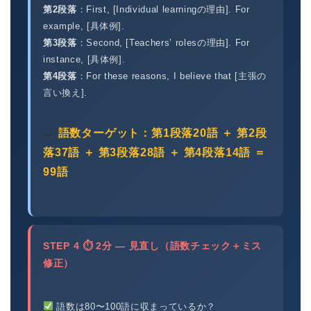
第2段落
：First, [Individual learningの理由]. For
example, [具体例].
第3段落
：Second, [Teachers’ rolesの理由]. For
instance, [具体例].
第4段落
：For these reasons, I believe that [主張の
言い換え].
→
語数ターゲット：第1段落20語 ＋ 第2段
落37語 ＋ 第3段落28語 ＋ 第4段落14語 ＝
99語
STEP 4 ⏱ 2分 — 見直し（語数チェック＋ミス
修正）
語数は80〜100語に収まっているか？