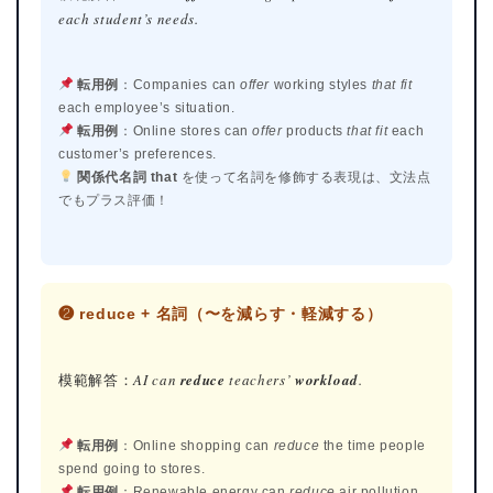
each student’s needs.
転用例
：Companies can
offer
working styles
that fit
each employee’s situation.
転用例
：Online stores can
offer
products
that fit
each
customer’s preferences.
関係代名詞 that
を使って名詞を修飾する表現は、文法点
でもプラス評価！
ホーム
❷ reduce + 名詞（〜を減らす・軽減する）
原田高志の”ほぼ日刊”英語
模範解答：
AI can
reduce
teachers’
workload
.
学習＆大学入試英語コラム
“シン”・英会話スピード表
転用例
：Online shopping can
reduce
the time people
現
spend going to stores.
転用例
：Renewable energy can
reduce
air pollution