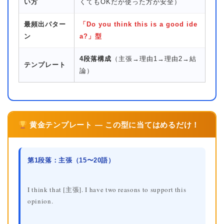
い方
くてもOKだが使った方が安全）
最頻出パター
「Do you think this is a good ide
ン
a?」型
4段落構成
（主張→理由1→理由2→結
テンプレート
論）
黄金テンプレート — この型に当てはめるだけ！
第1段落：主張（15〜20語）
I think that [主張]. I have two reasons to support this
opinion.