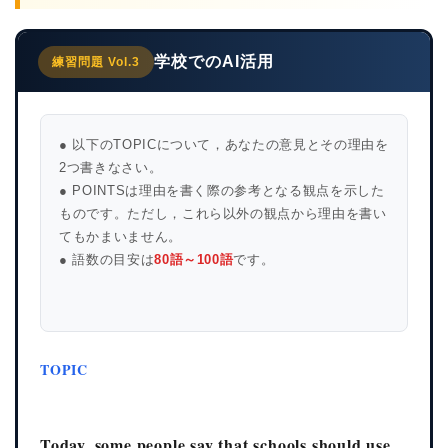
学校でのAI活用
練習問題 Vol.3
● 以下のTOPICについて，あなたの意見とその理由を
2つ書きなさい。
● POINTSは理由を書く際の参考となる観点を示した
ものです。ただし，これら以外の観点から理由を書い
てもかまいません。
● 語数の目安は
80語～100語
です。
TOPIC
Today, some people say that schools should use