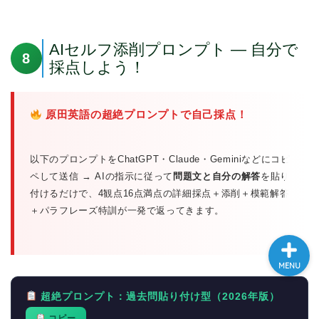
大学入試英語対策講座
AIセルフ添削プロンプト — 自分で
8
英語名言・格言・カッコい
採点しよう！
い英語＆素敵な英文フレー
ズ集
原田英語の超絶プロンプトで自己採点！
過去記事
以下のプロンプトをChatGPT・Claude・Geminiなどにコピ
CONTACT
ペして送信 → AIの指示に従って
問題文と自分の解答
を貼り
付けるだけで、4観点16点満点の詳細採点＋添削＋模範解答
＋パラフレーズ特訓が一発で返ってきます。
MENU
超絶プロンプト：過去問貼り付け型（2026年版）
コピー