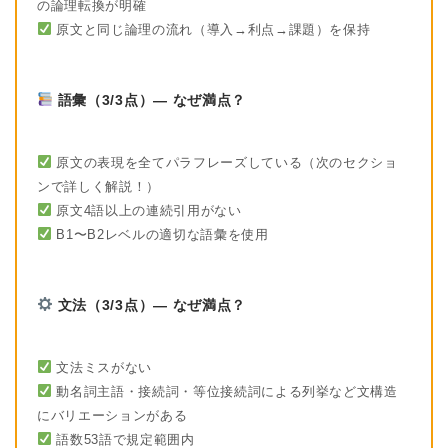
の論理転換が明確
原文と同じ論理の流れ（導入→利点→課題）を保持
語彙（3/3点）— なぜ満点？
原文の表現を全てパラフレーズしている（次のセクショ
ンで詳しく解説！）
原文4語以上の連続引用がない
B1〜B2レベルの適切な語彙を使用
文法（3/3点）— なぜ満点？
文法ミスがない
動名詞主語・接続詞・等位接続詞による列挙など文構造
にバリエーションがある
語数53語で規定範囲内