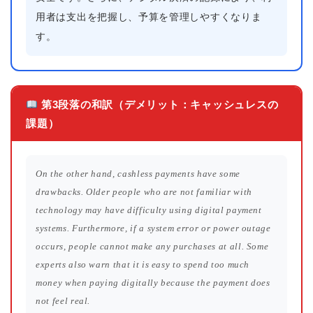
用者は支出を把握し、予算を管理しやすくなりま
す。
第3段落の和訳（デメリット：キャッシュレスの
課題）
On the other hand, cashless payments have some
drawbacks. Older people who are not familiar with
technology may have difficulty using digital payment
systems. Furthermore, if a system error or power outage
occurs, people cannot make any purchases at all. Some
experts also warn that it is easy to spend too much
money when paying digitally because the payment does
not feel real.