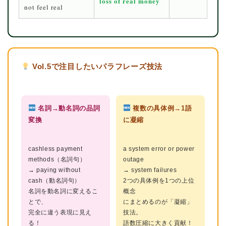
loss of real money
not feel real
Vol.5で注目したいパラフレーズ技法
名詞→動名詞の品詞
複数の具体例→1語
変換
に凝縮
cashless payment
a system error or power
methods（名詞句）
outage
→ paying without
→ system failures
cash（動名詞句）
2つの具体例を1つの上位
名詞を動名詞に変えるこ
概念
とで、
にまとめるのが「凝縮」
完全に違う表現に見え
技法。
る！
語数圧縮に大きく貢献！