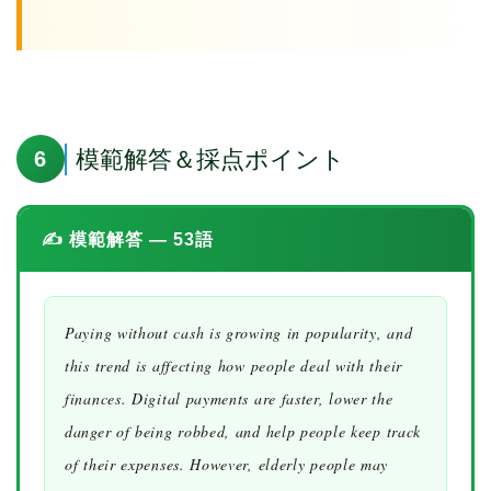
模範解答＆採点ポイント
6
✍️ 模範解答 — 53語
Paying without cash is growing in popularity, and
this trend is affecting how people deal with their
finances. Digital payments are faster, lower the
danger of being robbed, and help people keep track
of their expenses. However, elderly people may