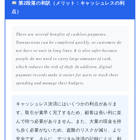
第2段落の和訳（メリット：キャッシュレスの利
点）
There are several benefits of cashless payments.
Transactions can be completed quickly, so customers do
not have to wait in long lines. It is also safer because
people do not need to carry large amounts of cash,
which reduces the risk of theft. In addition, digital
payment records make it easier for users to track their
spending and manage their budgets.
キャッシュレス決済にはいくつかの利点がありま
す。取引が素早く完了するため、顧客は長い列に並
んで待つ必要がありません。また、大量の現金を持
ち歩く必要がないため、盗難のリスクが減り、より
安全です。さらに、デジタル決済の記録により、利