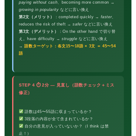
paying without cash
、becoming more common →
growing in popularity
などに言い換え
第2文（メリット）
：completed quickly →
faster
、
reduces the risk of theft →
safer
などに言い換え
第3文（デメリット）
：On the other hand で切り替
え。have difficulty →
struggle
などに言い換え
→
語数ターゲット：各文15〜18語 × 3文 ＝ 45〜54
語
STEP 4 ⏱ 2分 — 見直し（語数チェック＋ミス
修正）
語数は45〜55語に収まっているか？
3段落の内容が全て含まれているか？
自分の意見が入っていないか？（I think は禁
止！）