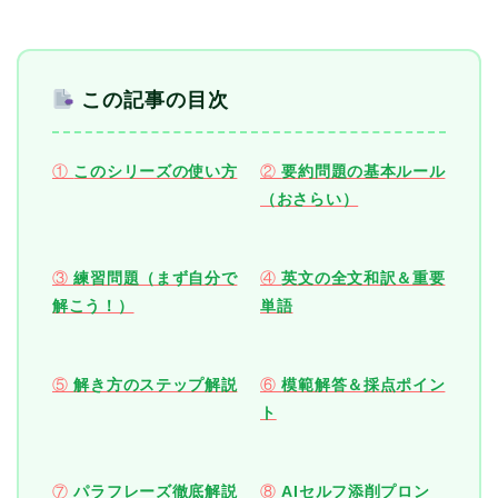
この記事の目次
①
このシリーズの使い方
②
要約問題の基本ルール
（おさらい）
③
練習問題（まず自分で
④
英文の全文和訳＆重要
解こう！）
単語
⑤
解き方のステップ解説
⑥
模範解答＆採点ポイン
ト
⑦
パラフレーズ徹底解説
⑧
AIセルフ添削プロン