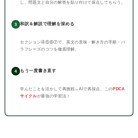
し、問題文と自分の解答を貼り付けて採点してもらう。
和訳＆解説で理解を深める
3
セクション④⑤⑥⑦で、英文の意味・解き方の手順・パ
ラフレーズのコツを徹底理解。
もう一度書き直す
4
学んだことを活かして再挑戦→AIで再採点。この
PDCA
サイクル
が最強の学習法！