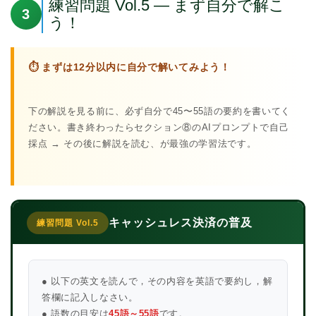
練習問題 Vol.5 — まず自分で解こ
3
う！
⏱ まずは12分以内に自分で解いてみよう！
下の解説を見る前に、必ず自分で45〜55語の要約を書いてく
ださい。書き終わったらセクション⑧のAIプロンプトで自己
採点 → その後に解説を読む、が最強の学習法です。
キャッシュレス決済の普及
練習問題 Vol.5
● 以下の英文を読んで，その内容を英語で要約し，解
答欄に記入しなさい。
● 語数の目安は
45語～55語
です。