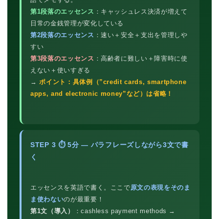
第1段落のエッセンス
：キャッシュレス決済が増えて
日常の金銭管理が変化している
第2段落のエッセンス
：速い＋安全＋支出を管理しや
すい
第3段落のエッセンス
：高齢者に難しい＋障害時に使
えない＋使いすぎる
→
ポイント：具体例（”credit cards, smartphone
apps, and electronic money”など）は省略！
STEP 3 ⏱ 5分 — パラフレーズしながら3文で書
く
エッセンスを英語で書く。ここで
原文の表現をそのま
ま使わない
のが最重要！
第1文（導入）
：cashless payment methods →