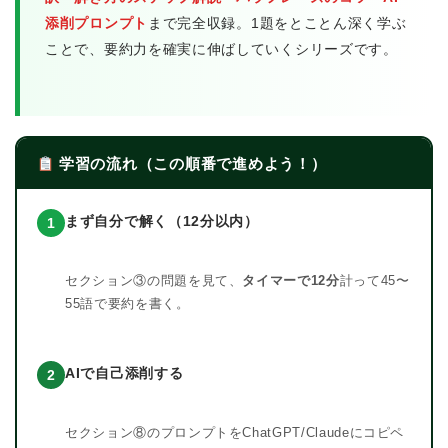
添削プロンプト
まで完全収録。1題をとことん深く学ぶ
ことで、要約力を確実に伸ばしていくシリーズです。
学習の流れ（この順番で進めよう！）
まず自分で解く（12分以内）
1
セクション③の問題を見て、
タイマーで12分
計って45〜
55語で要約を書く。
AIで自己添削する
2
セクション⑧のプロンプトをChatGPT/Claudeにコピペ