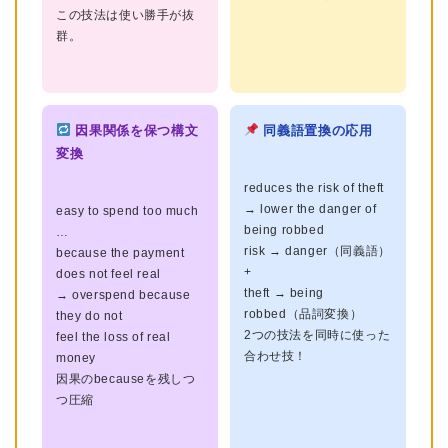
この技法は使い勝手が抜
群。
因果関係を保つ構文
同義語置換の応用
変換
reduces the risk of theft
→ lower the danger of
easy to spend too much
being robbed
…
risk → danger（同義語）
because the payment
+
does not feel real
theft → being
→ overspend because
robbed（品詞変換）
they do not
2つの技法を同時に使った
feel the loss of real
合わせ技！
money
因果のbecauseを残しつ
つ圧縮