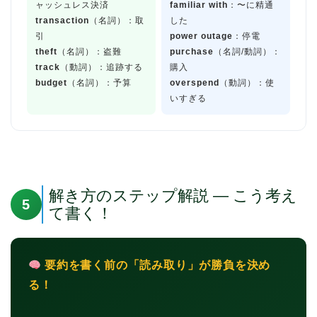
ャッシュレス決済
familiar with
：〜に精通
transaction
（名詞）：取
した
引
power outage
：停電
theft
（名詞）：盗難
purchase
（名詞/動詞）：
track
（動詞）：追跡する
購入
budget
（名詞）：予算
overspend
（動詞）：使
いすぎる
解き方のステップ解説 — こう考え
5
て書く！
要約を書く前の「読み取り」が勝負を決め
る！