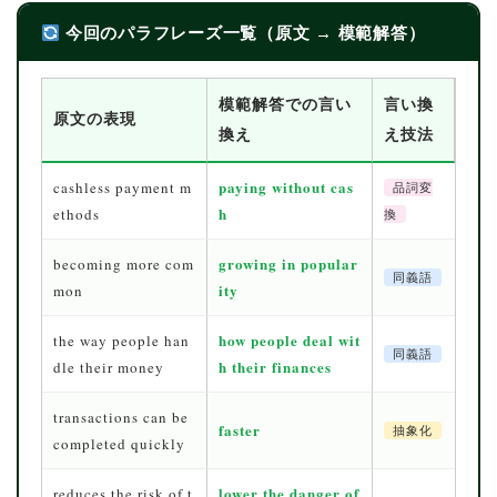
今回のパラフレーズ一覧（原文 → 模範解答）
模範解答での言い
言い換
原文の表現
換え
え技法
paying without cas
cashless payment m
品詞変
h
ethods
換
growing in popular
becoming more com
同義語
ity
mon
how people deal wit
the way people han
同義語
h their finances
dle their money
transactions can be
faster
抽象化
completed quickly
lower the danger of
reduces the risk of t