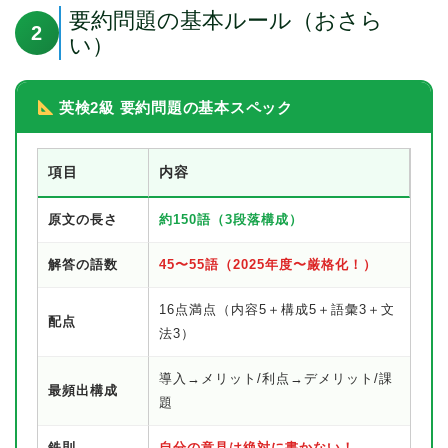
要約問題の基本ルール（おさら
2
い）
英検2級 要約問題の基本スペック
項目
内容
原文の長さ
約150語（3段落構成）
解答の語数
45〜55語（2025年度〜厳格化！）
16点満点（内容5＋構成5＋語彙3＋文
配点
法3）
導入→メリット/利点→デメリット/課
最頻出構成
題
鉄則
自分の意見は絶対に書かない！