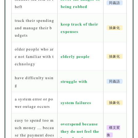
同義語
being robbed
heft
track their spending
keep track of their
and manage their b
抽象化
expenses
udgets
older people who ar
elderly people
e not familiar with t
抽象化
echnology
have difficulty usin
struggle with
同義語
g
a system error or po
system failures
抽象化
wer outage occurs
easy to spend too m
overspend because
uch money … becau
構文変
they do not feel the
se the payment does
換