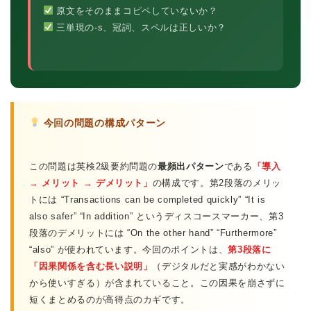
原文をそのままコピペしていないか？
三単現の-s、冠詞、スペルは正しいか？
今回の問題の構成パターン
この問題は英検2級要約問題の
最頻出パターン
である
「導入
→ メリット → デメリット」
の構成です。第2段落のメリッ
トには “Transactions can be completed quickly” “It is
also safer” “In addition” というディスコースマーカー、第3
段落のデメリットには “On the other hand” “Furthermore”
“also” が使われています。今回のポイントは、
第3段落に
「因果関係を含む長い説明」
（デジタルだと実感がわかない
から使いすぎる）が含まれていること。この因果を崩さずに
短くまとめるのが高得点のカギです。