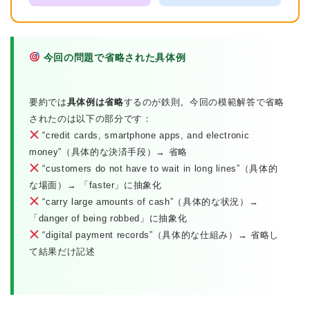
今回の問題で省略された具体例
要約では
具体例は省略
するのが鉄則。今回の模範解答で省略
されたのは以下の部分です：
“credit cards, smartphone apps, and electronic
money”（具体的な決済手段）→ 省略
“customers do not have to wait in long lines”（具体的
な場面）→ 「faster」に抽象化
ホーム
“carry large amounts of cash”（具体的な状況）→
「danger of being robbed」に抽象化
原田高志の”ほぼ日刊”英語
“digital payment records”（具体的な仕組み）→ 省略し
学習＆大学入試英語コラム
て結果だけ記述
“シン”・英会話スピード表
現