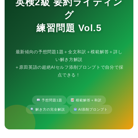
英検2級 要約ライティン
グ
練習問題 Vol.5
最新傾向の予想問題1題＋全文和訳＋模範解答＋詳し
い解き方解説
＋原田英語の超絶AIセルフ添削プロンプトで自分で採
点できる！
予想問題1題
模範解答＋和訳
解き方の完全解説
AI添削プロンプト