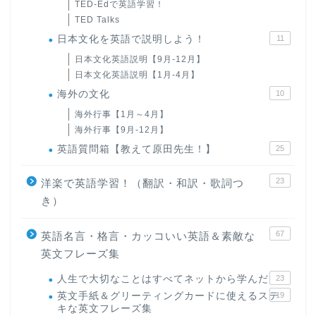
TED-Edで英語学習！
TED Talks
日本文化を英語で説明しよう！
11
日本文化英語説明【9月-12月】
日本文化英語説明【1月-4月】
海外の文化
10
海外行事【1月～4月】
海外行事【9月-12月】
英語質問箱【教えて原田先生！】
25
23
洋楽で英語学習！（翻訳・和訳・歌詞つ
き）
67
英語名言・格言・カッコいい英語＆素敵な
英文フレーズ集
人生で大切なことはすべてネットから学んだ
23
英文手紙＆グリーティングカードに使えるステ
19
キな英文フレーズ集