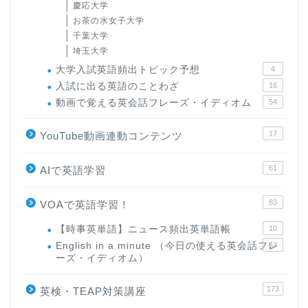
慶応大学
お茶の水女子大学
千葉大学
埼玉大学
大学入試英語頻出トピック予想
4
入試に出る英語のことわざ
16
動画で覚える英会話フレーズ・イディオム
54
17
YouTube動画連動コンテンツ
61
AIで英語学習
83
VOAで英語学習！
【時事英単語】ニュース頻出英単語帳
10
English in a minute （今日の使える英会話フレ
63
ーズ・イディオム）
173
英検・TEAP対策講座