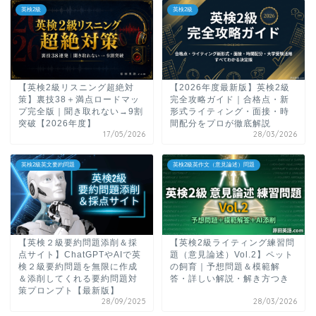
英検2級
英検2級
【英検2級リスニング超絶対
【2026年度最新版】英検2級
策】裏技38＋満点ロードマッ
完全攻略ガイド｜合格点・新
プ完全版｜聞き取れない→9割
形式ライティング・面接・時
突破【2026年度】
間配分をプロが徹底解説
17/05/2026
28/03/2026
英検2級英文要約問題
英検2級英作文（意見論述）問題
【英検２級要約問題添削＆採
【英検2級ライティング練習問
点サイト】ChatGPTやAIで英
題（意見論述）Vol.2】ペット
検２級要約問題を無限に作成
の飼育｜予想問題＆模範解
＆添削してくれる要約問題対
答・詳しい解説・解き方つき
策プロンプト【最新版】
28/09/2025
28/03/2026