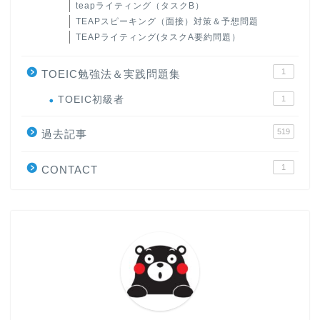
teapライティング（タスクB）
TEAPスピーキング（面接）対策＆予想問題
TEAPライティング(タスクA要約問題）
1
TOEIC勉強法＆実践問題集
ホーム
TOEIC初級者
1
519
原田高志の”ほぼ日刊”英語
過去記事
学習＆大学入試英語コラム
1
CONTACT
“シン”・英会話スピード表
現
大学入試英語対策講座
英語名言・格言・カッコい
い英語＆素敵な英文フレー
ズ集