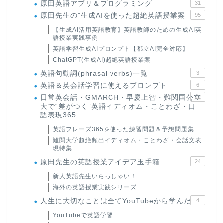
原田英語アプリ＆プログラミング
31
原田先生の"生成AIを使った超絶英語授業案
95
【生成AI活用英語教育】英語教師のための生成AI英
語授業実践事例
英語学習生成AIプロンプト【都立AI完全対応】
ChatGPT(生成AI)超絶英語授業案
英語句動詞(phrasal verbs)一覧
3
英語＆英会話学習に使えるプロンプト
6
日常英会話・GMARCH・早慶上智・難関国公立
22
大で“差がつく”英語イディオム・ことわざ・口
語表現365
英語フレーズ365を使った練習問題＆予想問題集
難関大学超絶頻出イディオム・ことわざ・会話文表
現特集
原田先生の英語授業アイデア玉手箱
24
新人英語先生いらっしゃい！
海外の英語授業実践シリーズ
人生に大切なことは全てYouTubeから学んだ
4
YouTubeで英語学習