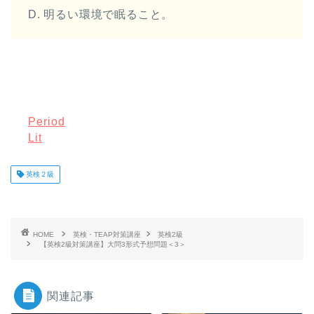
D. 明るい環境で眠ること。
Period
Lit
英検２級
HOME
英検・TEAP対策講座
英検2級
【英検2級対策講座】大問3形式予想問題＜3＞
関連記事