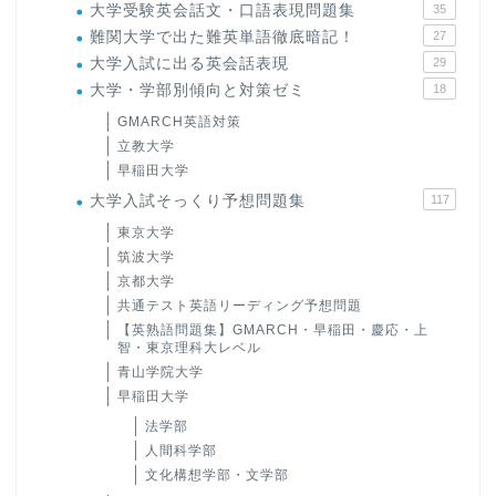
大学受験英会話文・口語表現問題集
35
難関大学で出た難英単語徹底暗記！
27
大学入試に出る英会話表現
29
大学・学部別傾向と対策ゼミ
18
GMARCH英語対策
立教大学
早稲田大学
大学入試そっくり予想問題集
117
東京大学
筑波大学
京都大学
共通テスト英語リーディング予想問題
【英熟語問題集】GMARCH・早稲田・慶応・上
智・東京理科大レベル
青山学院大学
早稲田大学
法学部
人間科学部
文化構想学部・文学部