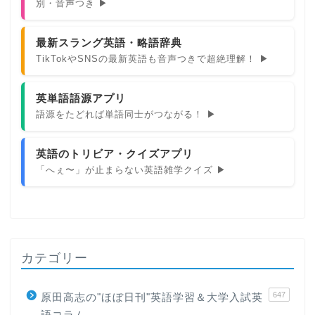
別・音声つき ▶
最新スラング英語・略語辞典
TikTokやSNSの最新英語も音声つきで超絶理解！ ▶
英単語語源アプリ
語源をたどれば単語同士がつながる！ ▶
英語のトリビア・クイズアプリ
「へぇ〜」が止まらない英語雑学クイズ ▶
カテゴリー
647
原田高志の"ほぼ日刊"英語学習＆大学入試英
語コラム