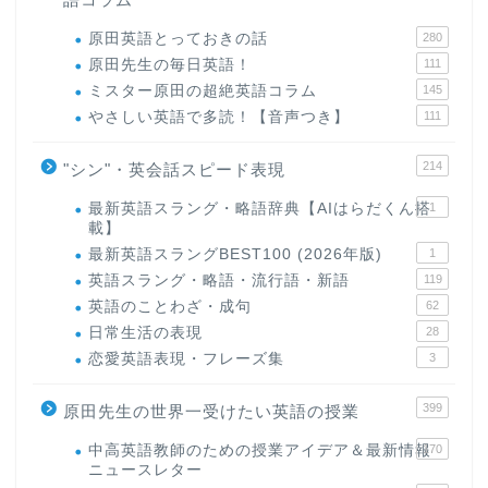
原田英語とっておきの話
280
原田先生の毎日英語！
111
ミスター原田の超絶英語コラム
145
やさしい英語で多読！【音声つき】
111
214
"シン"・英会話スピード表現
最新英語スラング・略語辞典【AIはらだくん搭
1
載】
最新英語スラングBEST100 (2026年版)
1
英語スラング・略語・流行語・新語
119
英語のことわざ・成句
62
日常生活の表現
28
恋愛英語表現・フレーズ集
3
399
原田先生の世界一受けたい英語の授業
中高英語教師のための授業アイデア＆最新情報
170
ニュースレター