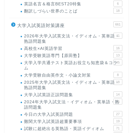
英語名言＆格言BEST20特集
6
翻訳しづらい世界のことば
18
661
大学入試英語対策講座
2026年大学入試英文法・イディオム・英単語・
11
熟語問題集
高校生×AI英語学習
16
大学受験英語専門【原田塾】
13
大学入学共通テスト英語お役立ち知恵袋＆コラ
45
ム
大学受験自由英作文・小論文対策
8
2025年大学入試英文法・イディオム・英単語・
18
熟語問題集
大学入試英語正誤問題集
14
2024年大学入試文法・イディオム・英単語・熟
15
語問題集
今日の大学入試英語問題
27
難関大学入試英語超重要事項
19
試験に超絶出る英熟語・英語イディオム
71