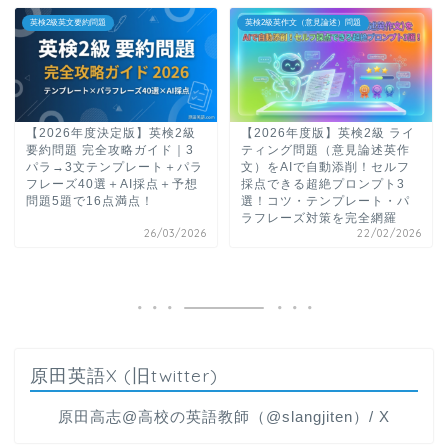
英検2級英文要約問題
英検2級英作文（意見論述）問題
【2026年度決定版】英検2級
【2026年度版】英検2級 ライ
要約問題 完全攻略ガイド｜3
ティング問題（意見論述英作
パラ→3文テンプレート＋パラ
文）をAIで自動添削！セルフ
フレーズ40選＋AI採点＋予想
採点できる超絶プロンプト3
問題5題で16点満点！
選！コツ・テンプレート・パ
ラフレーズ対策を完全網羅
26/03/2026
22/02/2026
原田英語X (旧twitter)
原田高志@高校の英語教師（@slangjiten）/ X