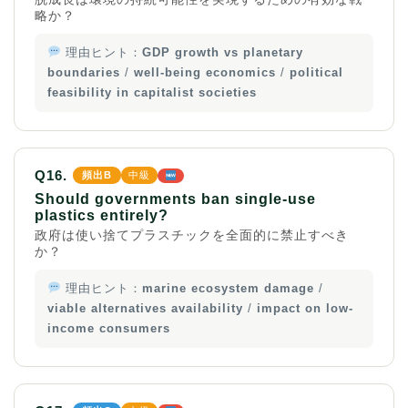
略か？
理由ヒント：
GDP growth vs planetary
boundaries
/
well-being economics
/
political
feasibility in capitalist societies
Q16.
頻出B
中級
Should governments ban single-use
plastics entirely?
政府は使い捨てプラスチックを全面的に禁止すべき
か？
理由ヒント：
marine ecosystem damage
/
viable alternatives availability
/
impact on low-
income consumers