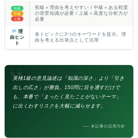
初級＝理由を考えやすい / 中級＝ある程度
初級
の背景知識が必要 / 上級＝高度な分析力が
中級
必要
上級
理
各トピックに3つのキーワードを提示。理
由ヒン
由を考える出発点として活用
ト
“
英検1級の意見論述は「知識の深さ」より「引き
出しの広さ」が勝負。150問に目を通すだけで
も、本番で「まったく見たことがないテーマ」
に出くわすリスクを大幅に減らせます。
── 本記事の活用方針