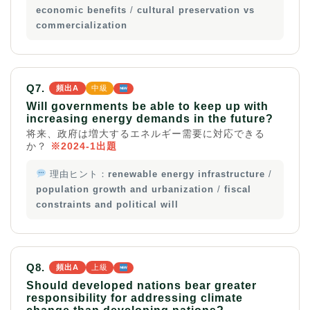
economic benefits
/
cultural preservation vs
commercialization
Q7.
頻出A
中級
Will governments be able to keep up with
increasing energy demands in the future?
将来、政府は増大するエネルギー需要に対応できる
か？
※2024-1出題
理由ヒント：
renewable energy infrastructure
/
population growth and urbanization
/
fiscal
constraints and political will
Q8.
頻出A
上級
Should developed nations bear greater
responsibility for addressing climate