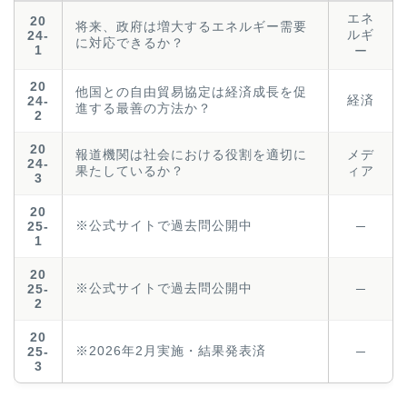
エネ
20
将来、政府は増大するエネルギー需要
ルギ
24-
に対応できるか？
1
ー
20
他国との自由貿易協定は経済成長を促
経済
24-
進する最善の方法か？
2
20
報道機関は社会における役割を適切に
メデ
24-
果たしているか？
ィア
3
20
※公式サイトで過去問公開中
25-
─
1
20
※公式サイトで過去問公開中
25-
─
2
20
※2026年2月実施・結果発表済
25-
─
3