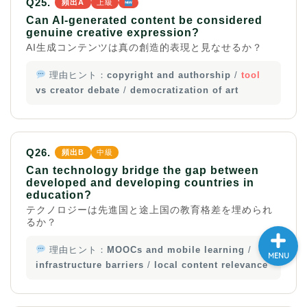
Q25.
頻出A
上級
大学入試英語対策講座
Can AI-generated content be considered
genuine creative expression?
AI生成コンテンツは真の創造的表現と見なせるか？
英語名言・格言・カッコい
い英語＆素敵な英文フレー
理由ヒント：
copyright and authorship
/
tool
ズ集
vs creator debate
/
democratization of art
過去記事
Q26.
頻出B
中級
CONTACT
Can technology bridge the gap between
developed and developing countries in
education?
テクノロジーは先進国と途上国の教育格差を埋められ
るか？
理由ヒント：
MOOCs and mobile learning
/
MENU
infrastructure barriers
/
local content relevance