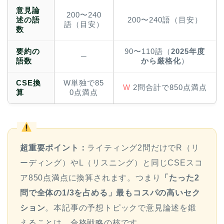
意見論
200〜240
述の語
200〜240語（目安）
語（目安）
数
要約の
90〜110語（
2025年度
─
語数
から厳格化
）
CSE換
W単独で85
W
2問合計で850点満点
算
0点満点
超重要ポイント：
ライティング2問だけでR（リ
ーディング）やL（リスニング）と同じCSEスコ
ア850点満点に換算されます。つまり
「たった2
問で全体の1/3を占める」最もコスパの高いセク
ション
。本記事の予想トピックで意見論述を鍛
えることは、合格戦略の核です。