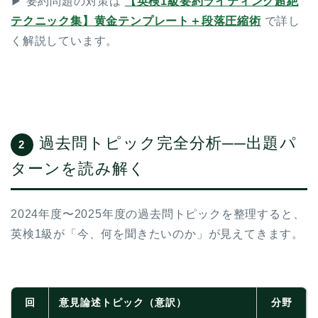
▶ 要約問題の対策は
【英検1級要約ライティング超絶
テクニック集】黄金テンプレート＋段落圧縮術
で詳し
く解説しています。
過去問トピック完全分析──出題パ
2
ターンを読み解く
2024年度〜2025年度の過去問トピックを整理すると、
英検1級が「今、何を聞きたいのか」が見えてきます。
回
意見論述トピック（意訳）
分野