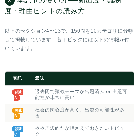
本記事の使い方──頻出度・難易
3
度・理由ヒントの読み方
以下のセクション4〜13で、150問を10カテゴリに分類
して掲載しています。各トピックには以下の情報が付
いています。
表記
意味
過去問で類似テーマが出題済み or 出題可
頻出
能性が非常に高い
A
社会的関心度が高く、出題の可能性があ
頻出
る
B
やや周辺的だが押さえておきたいトピッ
頻出
ク
C