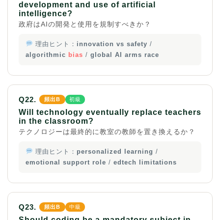
development and use of artificial
intelligence?
政府はAIの開発と使用を規制すべきか？
理由ヒント：
innovation vs safety
/
algorithmic
bias
/
global AI arms race
Q22.
頻出B
初級
Will technology eventually replace teachers
in the classroom?
テクノロジーは最終的に教室の教師を置き換えるか？
理由ヒント：
personalized learning
/
emotional support role
/
edtech limitations
Q23.
頻出B
中級
Should coding be a mandatory subject in