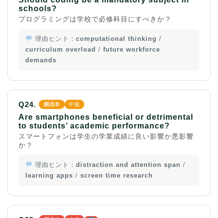
schools?
プログラミングは学校で必修科目にすべきか？
理由ヒント：
computational thinking
/
curriculum overload
/
future workforce
demands
Q24.
頻出B
中級
Are smartphones beneficial or detrimental
to students’ academic performance?
ホーム
スマートフォンは学生の学業成績に良い影響か悪影響
か？
原田高志の”ほぼ日刊”英語
理由ヒント：
distraction and attention span
/
学習＆大学入試英語コラム
learning apps
/
screen time research
“シン”・英会話スピード表
現