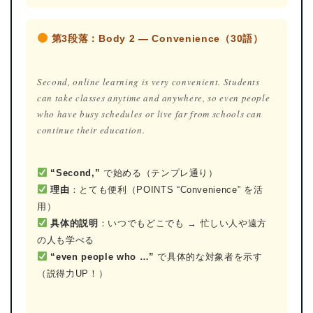
第3段落：Body 2 — Convenience（30語）
Second, online learning is very convenient. Students
can take classes anytime and anywhere, so even people
who have busy schedules or live far from schools can
continue their education.
“Second,”
で始める（テンプレ通り）
理由
：とても便利（POINTS “Convenience” を活
用）
具体的説明
：いつでもどこでも → 忙しい人や遠方
の人も学べる
“even people who …”
で具体的な対象者を示す
（説得力UP！）