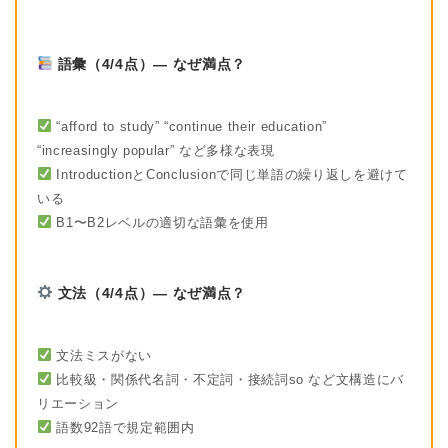
語彙（4/4点）— なぜ満点？
“afford to study” “continue their education”
“increasingly popular” など多様な表現
IntroductionとConclusionで同じ単語の繰り返しを避けて
いる
B1〜B2レベルの適切な語彙を使用
文法（4/4点）— なぜ満点？
文法ミスがない
比較級・関係代名詞・不定詞・接続詞so など文構造にバ
リエーション
語数92語で規定範囲内