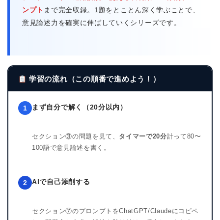
ンプト
まで完全収録。1題をとことん深く学ぶことで、
意見論述力を確実に伸ばしていくシリーズです。
学習の流れ（この順番で進めよう！）
まず自分で解く（20分以内）
1
セクション③の問題を見て、
タイマーで20分
計って80〜
100語で意見論述を書く。
AIで自己添削する
2
セクション⑦のプロンプトをChatGPT/Claudeにコピペ