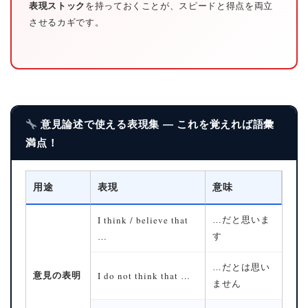
表現ストック
を持っておくことが、スピードと得点を両立
させるカギです。
意見論述で使える表現集 — これを覚えれば語彙
満点！
用途
表現
意味
I think / believe that
…だと思いま
…
す
…だとは思い
I do not think that …
意見の表明
ません