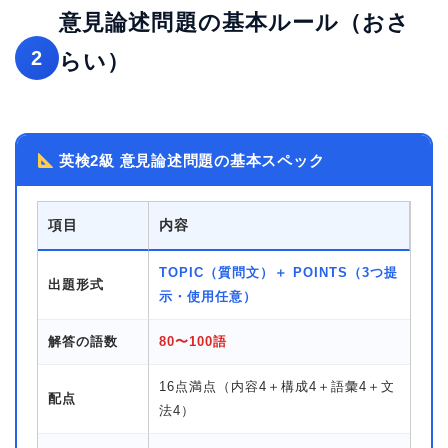
意見論述問題の基本ルール（おさ
2
らい）
英検2級 意見論述問題の基本スペック
項目
内容
TOPIC（質問文）＋ POINTS（3つ提
出題形式
示・使用任意）
解答の語数
80〜100語
16点満点（内容4＋構成4＋語彙4＋文
配点
法4）