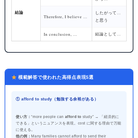
結論
したがって…
Therefore, I believe …
と思う
In conclusion, …
結論として…
模範解答で使われた高得点表現5選
ホーム
① afford to study（勉強する余裕がある）
原田高志の”ほぼ日刊”英語
学習＆大学入試英語コラム
使い方：
“more people can
afford to
study” → 「経済的に
できる」というニュアンスを表現。cost に関する理由で万能
“シン”・英会話スピード表
現
に使える。
他の例：
Many families cannot afford to send their