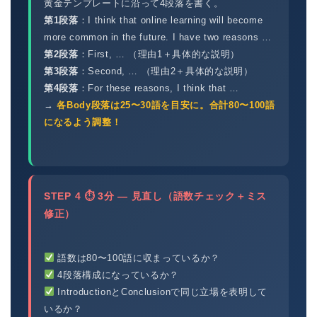
黄金テンプレートに沿って4段落を書く。
第1段落
：I think that online learning will become
more common in the future. I have two reasons …
第2段落
：First, … （理由1＋具体的な説明）
第3段落
：Second, … （理由2＋具体的な説明）
第4段落
：For these reasons, I think that …
→
各Body段落は25〜30語を目安に。合計80〜100語
になるよう調整！
STEP 4 ⏱ 3分 — 見直し（語数チェック＋ミス
修正）
語数は80〜100語に収まっているか？
4段落構成になっているか？
IntroductionとConclusionで同じ立場を表明して
いるか？