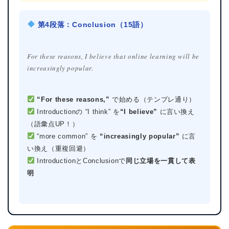
第4段落：Conclusion（15語）
For these reasons, I believe that online learning will be
increasingly popular.
“For these reasons,”
で始める（テンプレ通り）
Introductionの “I think” を
“I believe”
に言い換え
（語彙点UP！）
“more common” を
“increasingly popular”
に言
い換え（重複回避）
IntroductionとConclusionで
同じ立場を一貫して表
明