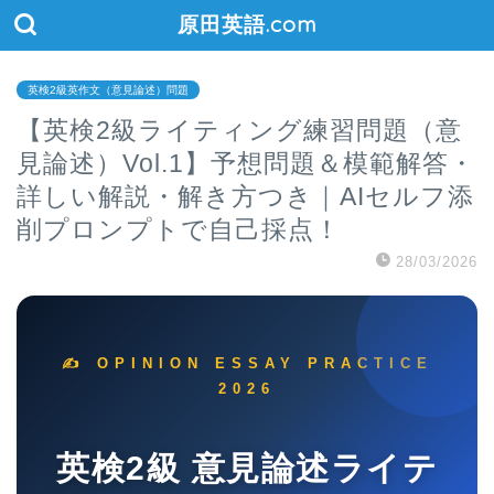
原田英語.com
英検2級英作文（意見論述）問題
【英検2級ライティング練習問題（意
見論述）Vol.1】予想問題＆模範解答・
詳しい解説・解き方つき｜AIセルフ添
削プロンプトで自己採点！
28/03/2026
✍️ OPINION ESSAY PRACTICE
2026
英検2級 意見論述ライテ