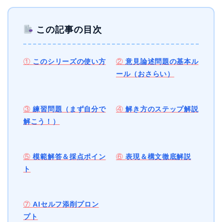
この記事の目次
①
このシリーズの使い方
②
意見論述問題の基本ル
ール（おさらい）
③
練習問題（まず自分で
④
解き方のステップ解説
解こう！）
⑤
模範解答＆採点ポイン
⑥
表現＆構文徹底解説
ト
⑦
AIセルフ添削プロン
プト