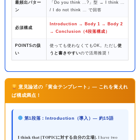
最頻出パター
「Do you think …?」型 → I think …
ン
/ I do not think … で回答
Introduction → Body 1 → Body 2
必須構成
→ Conclusion（4段落構成）
POINTSの扱
使っても使わなくてもOK。ただし
使
い
うと書きやすい
ので活用推奨！
意見論述の「黄金テンプレート」— これを覚えれ
ば構成満点！
第1段落：Introduction（導入）— 約15語
I think that [TOPICに対する自分の立場].
I have two