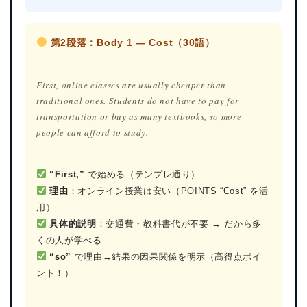
第2段落：Body 1 — Cost（30語）
First, online classes are usually cheaper than
traditional ones. Students do not have to pay for
transportation or buy as many textbooks, so more
people can afford to study.
“First,”
で始める（テンプレ通り）
理由
：オンライン授業は安い（POINTS “Cost” を活
用）
具体的説明
：交通費・教科書代が不要 → だから多
くの人が学べる
“so”
で理由→結果の因果関係を明示（高得点ポイ
ント！）