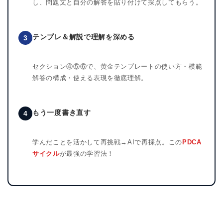
し、問題文と自分の解答を貼り付けて採点してもらう。
テンプレ＆解説で理解を深める
3
セクション④⑤⑥で、黄金テンプレートの使い方・模範
解答の構成・使える表現を徹底理解。
もう一度書き直す
4
学んだことを活かして再挑戦→AIで再採点。この
PDCA
サイクル
が最強の学習法！