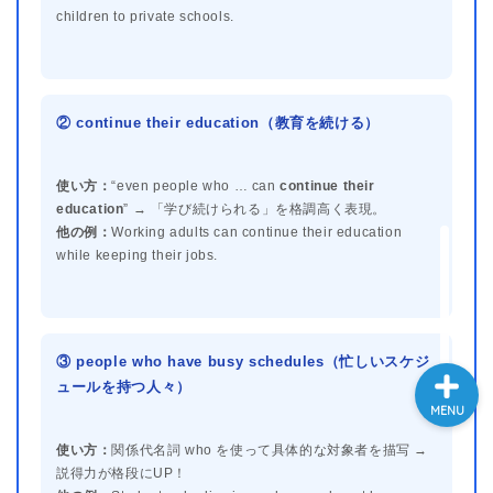
children to private schools.
大学入試英語対策講座
英語名言・格言・カッコい
い英語＆素敵な英文フレー
② continue their education（教育を続ける）
ズ集
使い方：
“even people who … can
continue their
過去記事
education
” → 「学び続けられる」を格調高く表現。
他の例：
Working adults can continue their education
while keeping their jobs.
CONTACT
③ people who have busy schedules（忙しいスケジ
ュールを持つ人々）
MENU
使い方：
関係代名詞 who を使って具体的な対象者を描写 →
説得力が格段にUP！