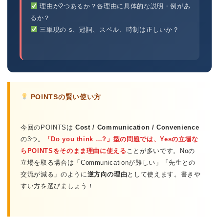
理由が2つあるか？各理由に具体的な説明・例があ
るか？
三単現の-s、冠詞、スペル、時制は正しいか？
POINTSの賢い使い方
今回のPOINTSは
Cost / Communication / Convenience
の3つ。
「Do you think …?」型の問題では、Yesの立場な
らPOINTSをそのまま理由に使える
ことが多いです。Noの
立場を取る場合は「Communicationが難しい」「先生との
交流が減る」のように
逆方向の理由
として使えます。書きや
すい方を選びましょう！