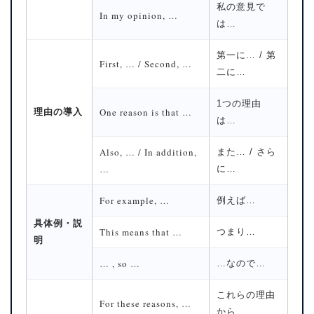
私の意見で
In my opinion, …
は…
第一に… / 第
First, … / Second, …
二に…
1つの理由
One reason is that …
理由の導入
は…
Also, … / In addition,
また… / さら
…
に…
For example, …
例えば…
具体例・説
This means that …
つまり…
明
… , so …
…なので…
これらの理由
For these reasons, …
から…