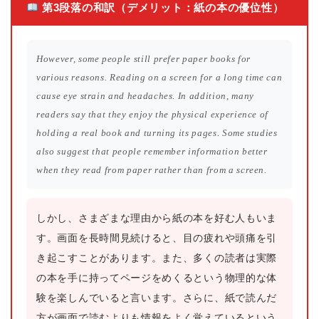
第3段落の和訳（デメリット：紙の本の優位性）
However, some people still prefer paper books for
various reasons. Reading on a screen for a long time can
cause eye strain and headaches. In addition, many
readers say that they enjoy the physical experience of
holding a real book and turning its pages. Some studies
also suggest that people remember information better
when they read from paper rather than from a screen.
しかし、さまざまな理由から紙の本を好む人もいま
す。画面を長時間見続けると、目の疲れや頭痛を引
き起こすことがあります。また、多くの読者は実際
の本を手に持ってページをめくるという物理的な体
験を楽しんでいると言います。さらに、紙で読んだ
方が画面で読むよりも情報をよく覚えているという