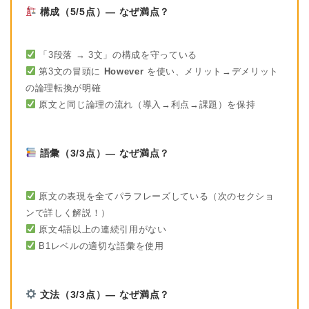
構成（5/5点）— なぜ満点？
「3段落 → 3文」の構成を守っている
第3文の冒頭に
However
を使い、メリット→デメリット
の論理転換が明確
原文と同じ論理の流れ（導入→利点→課題）を保持
語彙（3/3点）— なぜ満点？
原文の表現を全てパラフレーズしている（次のセクショ
ンで詳しく解説！）
原文4語以上の連続引用がない
B1レベルの適切な語彙を使用
文法（3/3点）— なぜ満点？