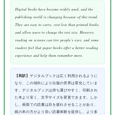
Digital books have become widely used, and the
publishing world is changing because of this trend.
They are easy to carry, cost less than printed books,
and allow users to change the text size. However,
reading on screens can tire people’s eyes, and some
readers feel that paper books offer a better reading
experience and help them remember more.
【和訳】
デジタルブックは広く利用されるように
なり、この傾向により出版の世界は変化していま
す。デジタルブックは持ち運びやすく、印刷され
た本より安く、文字サイズを変更できます。しか
し、画面での読書は目を疲れさせることがあり、
紙の本の方がより良い読書体験を提供し、より多