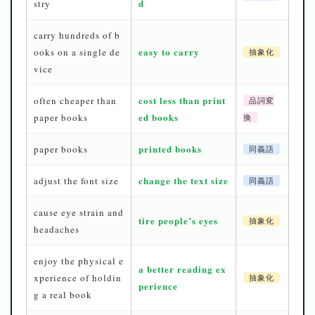
d
stry
carry hundreds of b
easy to carry
ooks on a single de
抽象化
vice
cost less than print
often cheaper than
品詞変
ed books
paper books
換
printed books
paper books
同義語
change the text size
adjust the font size
同義語
cause eye strain and
tire people’s eyes
抽象化
headaches
enjoy the physical e
a better reading ex
xperience of holdin
抽象化
perience
g a real book