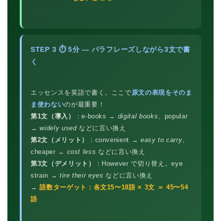
STEP 3 ⏱ 5分 — パラフレーズしながら3文で書
く
エッセンスを英語で書く。ここで
原文の表現をそのま
ま使わない
のが最重要！
第1文（導入）
：e-books →
digital books
、popular
→
widely used
などに言い換え
第2文（メリット）
：convenient →
easy to carry
、
cheaper →
cost less
などに言い換え
第3文（デメリット）
：However で切り替え。eye
strain →
tire their eyes
などに言い換え
→
語数ターゲット：各文15〜18語 × 3文 ＝ 45〜54
語