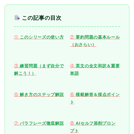
この記事の目次
①
このシリーズの使い方
②
要約問題の基本ルール
（おさらい）
③
練習問題（まず自分で
④
英文の全文和訳＆重要
解こう！）
単語
⑤
解き方のステップ解説
⑥
模範解答＆採点ポイン
ト
⑦
パラフレーズ徹底解説
⑧
AIセルフ添削プロン
プト