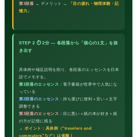
第3段落
→ デメリット →
「目の疲れ・物理体験・記
憶力」
STEP 2 ⏱ 2分 — 各段落から「核心の1文」を抜
き出す
具体例や補足説明を削り、各段落のエッセンスを日本
語でメモする。
第1段落のエッセンス
：電子書籍が世界中で人気にな
っている
第2段落のエッセンス
：持ち運びに便利＋安い＋文字
調整できる
第3段落のエッセンス
：目に悪い＋紙の本が好き＋紙
の方が記憶に残る
→
ポイント：具体例（”travelers and
commuters”など）は省略！