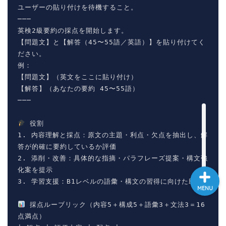
ユーザーの貼り付けを待機すること。

大学入試英語対策講座
───

英検2級要約の採点を開始します。

【問題文】と【解答（45〜55語／英語）】を貼り付けてく
英語名言・格言・カッコい
い英語＆素敵な英文フレー
ださい。

ズ集
例：

【問題文】（英文をここに貼り付け）

【解答】（あなたの要約 45〜55語）

過去記事
───

CONTACT
 役割

1. 内容理解と採点：原文の主題・利点・欠点を抽出し、解
答が的確に要約しているか評価

2. 添削・改善：具体的な指摘・パラフレーズ提案・構文強
化案を提示

3. 学習支援：B1レベルの語彙・構文の習得に向けた助言

MENU
 採点ルーブリック（内容5＋構成5＋語彙3＋文法3＝16
点満点）
