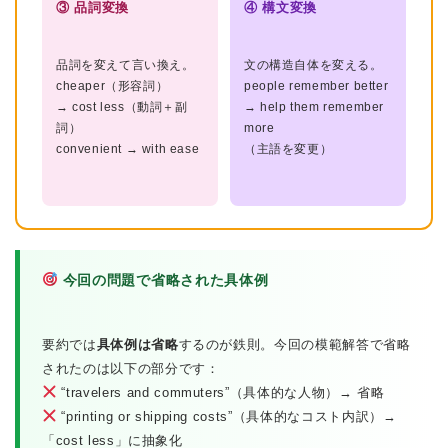
③ 品詞変換
④ 構文変換
品詞を変えて言い換え。
文の構造自体を変える。
cheaper（形容詞）
people remember better
→ cost less（動詞＋副
→ help them remember
詞）
more
convenient → with ease
（主語を変更）
今回の問題で省略された具体例
要約では
具体例は省略
するのが鉄則。今回の模範解答で省略
されたのは以下の部分です：
“travelers and commuters”（具体的な人物）→ 省略
“printing or shipping costs”（具体的なコスト内訳）→
「cost less」に抽象化