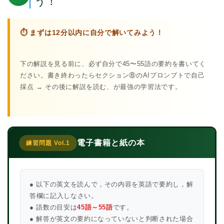
う！
⏱ まずは12分以内に自分で解いてみよう！
下の解説を見る前に、必ず自分で45〜55語の要約を書いてく
ださい。書き終わったらセクション⑧のAIプロンプトで自己
採点 → その後に解説を読む、が最強の学習法です。
電子書籍と紙の本
練習問題 Vol.1
● 以下の英文を読んで，その内容を英語で要約し，解
答欄に記入しなさい。
● 語数の目安は
45語～55語
です。
● 解答が英文の要約になっていないと判断された場合