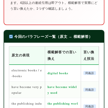
ます。4語以上の連続引用は即アウト。模範解答で実際にど
う言い換えたか、1つずつ確認しましょう。
今回のパラフレーズ一覧（原文 → 模範解答）
模範解答での言い
言い換
原文の表現
換え
え技法
electronic books / e
digital books
同義語
-books
have become widel
have become very p
同義語
y used
opular
the publishing worl
the publishing indu
同義語