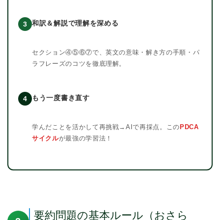
和訳＆解説で理解を深める
3
セクション④⑤⑥⑦で、英文の意味・解き方の手順・パ
ラフレーズのコツを徹底理解。
もう一度書き直す
4
学んだことを活かして再挑戦→AIで再採点。この
PDCA
サイクル
が最強の学習法！
要約問題の基本ルール（おさら