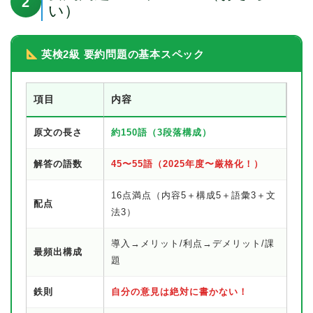
2
い）
英検2級 要約問題の基本スペック
項目
内容
原文の長さ
約150語（3段落構成）
解答の語数
45〜55語（2025年度〜厳格化！）
16点満点（内容5＋構成5＋語彙3＋文
配点
法3）
導入→メリット/利点→デメリット/課
最頻出構成
題
鉄則
自分の意見は絶対に書かない！