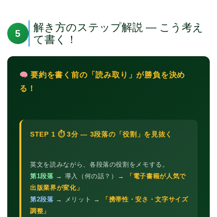
解き方のステップ解説 — こう考え
5
て書く！
要約を書く前の「読み取り」が勝負を決め
る！
STEP 1 ⏱ 3分 — 3段落の「役割」を見抜く
英文を読みながら、各段落の役割をメモする。
第1段落
→ 導入（何の話？）→
「電子書籍が人気で
出版業界が変化」
第2段落
→ メリット →
「携帯性・安さ・文字サイズ
調整」