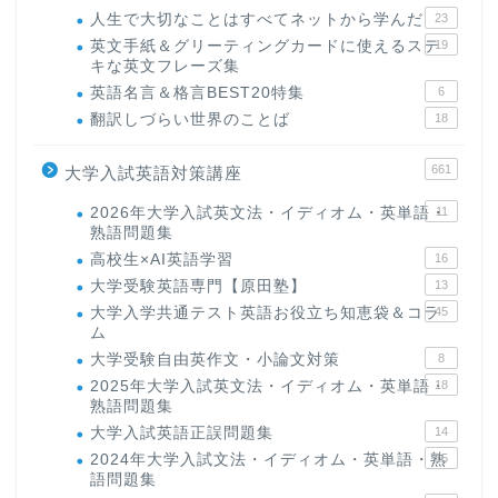
人生で大切なことはすべてネットから学んだ
23
英文手紙＆グリーティングカードに使えるステ
19
キな英文フレーズ集
英語名言＆格言BEST20特集
6
翻訳しづらい世界のことば
18
661
大学入試英語対策講座
2026年大学入試英文法・イディオム・英単語・
11
熟語問題集
高校生×AI英語学習
16
大学受験英語専門【原田塾】
13
大学入学共通テスト英語お役立ち知恵袋＆コラ
45
ム
大学受験自由英作文・小論文対策
8
2025年大学入試英文法・イディオム・英単語・
18
熟語問題集
大学入試英語正誤問題集
14
2024年大学入試文法・イディオム・英単語・熟
15
語問題集