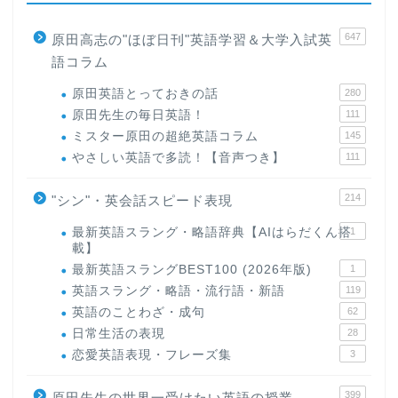
647
原田高志の"ほぼ日刊"英語学習＆大学入試英
語コラム
原田英語とっておきの話
280
原田先生の毎日英語！
111
ミスター原田の超絶英語コラム
145
やさしい英語で多読！【音声つき】
111
214
"シン"・英会話スピード表現
最新英語スラング・略語辞典【AIはらだくん搭
1
載】
最新英語スラングBEST100 (2026年版)
1
英語スラング・略語・流行語・新語
119
英語のことわざ・成句
62
日常生活の表現
28
恋愛英語表現・フレーズ集
3
399
原田先生の世界一受けたい英語の授業