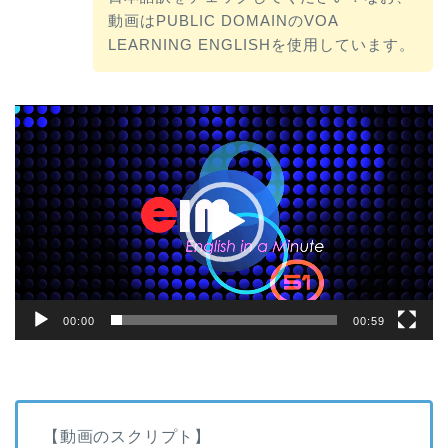
動画はPUBLIC DOMAINのVOA
LEARNING ENGLISHを使用しています。
動
画
プ
レ
ー
ヤ
ー
00:00
00:59
【動画のスクリプト】