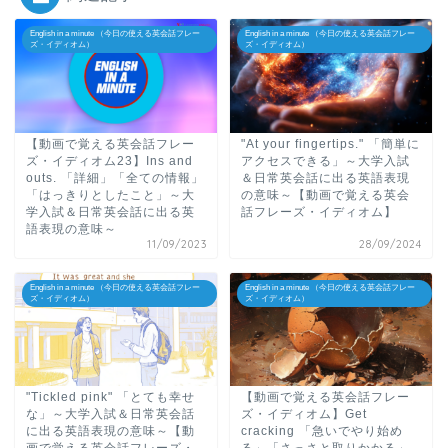
English in a minute （今日の使える英会話フレー
English in a minute （今日の使える英会話フレー
ズ・イディオム）
ズ・イディオム）
【動画で覚える英会話フレー
"At your fingertips." 「簡単に
ズ・イディオム23】Ins and
アクセスできる」～大学入試
outs. 「詳細」「全ての情報」
＆日常英会話に出る英語表現
「はっきりとしたこと」～大
の意味～【動画で覚える英会
学入試＆日常英会話に出る英
話フレーズ・イディオム】
語表現の意味～
11/09/2023
28/09/2024
English in a minute （今日の使える英会話フレー
English in a minute （今日の使える英会話フレー
ズ・イディオム）
ズ・イディオム）
"Tickled pink" 「とても幸せ
【動画で覚える英会話フレー
な」～大学入試＆日常英会話
ズ・イディオム】Get
に出る英語表現の意味～【動
cracking 「急いでやり始め