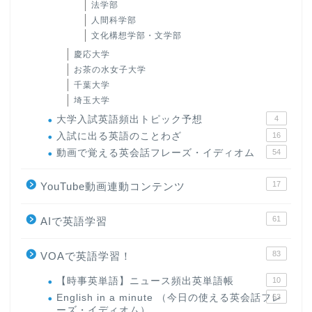
法学部
人間科学部
文化構想学部・文学部
慶応大学
お茶の水女子大学
千葉大学
埼玉大学
大学入試英語頻出トピック予想
4
入試に出る英語のことわざ
16
動画で覚える英会話フレーズ・イディオム
54
17
YouTube動画連動コンテンツ
61
AIで英語学習
83
VOAで英語学習！
【時事英単語】ニュース頻出英単語帳
10
English in a minute （今日の使える英会話フレ
63
ーズ・イディオム）