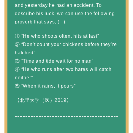
and yesterday he had an accident. To
describe his luck, we can use the following
proverb that says, ( ).
① “He who shoots often, hits at last”
② “Don’t count your chickens before they’re
hatched”
③ “Time and tide wait for no man”
④ “He who runs after two hares will catch
neither”
⑤ “When it rains, it pours”
【北里大学（医）2019】