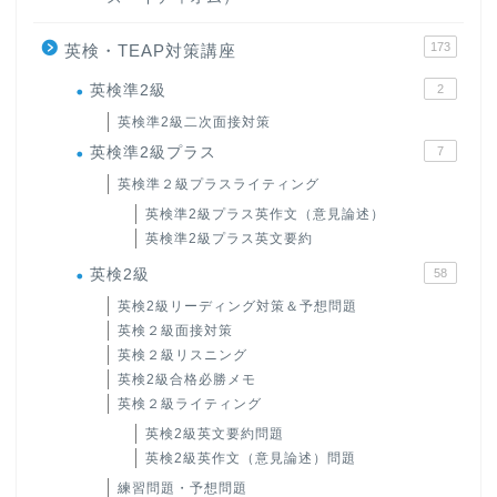
173
英検・TEAP対策講座
英検準2級
2
英検準2級二次面接対策
英検準2級プラス
7
英検準２級プラスライティング
英検準2級プラス英作文（意見論述）
英検準2級プラス英文要約
英検2級
58
ホーム
英検2級リーディング対策＆予想問題
英検２級面接対策
英検２級リスニング
原田高志の”ほぼ日刊”英語
英検2級合格必勝メモ
学習＆大学入試英語コラム
英検２級ライティング
英検2級英文要約問題
“シン”・英会話スピード表
英検2級英作文（意見論述）問題
現
練習問題・予想問題