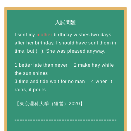
入試問題
I sent my
mother
birthday wishes two days
after her birthday. I should have sent them in
time, but ( ). She was pleased anyway.
1 better late than never 2 make hay while
the sun shines
3 time and tide wait for no man 4 when it
rains, it pours
【東京理科大学（経営）2020】