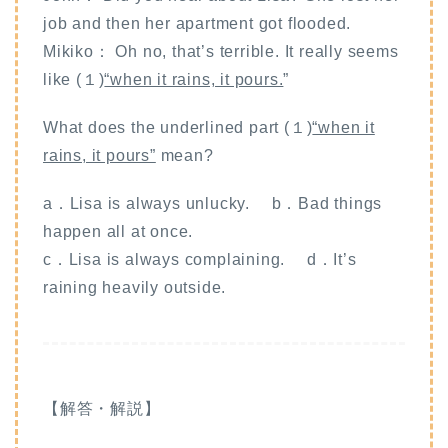
job and then her apartment got flooded.
Mikiko： Oh no, that’s terrible. It really seems
like (１)
“when it rains, it pours.
”
What does the underlined part (１)
“when it
rains, it pours”
mean?
a．Lisa is always unlucky. b．Bad things
happen all at once.
c．Lisa is always complaining. d．It’s
raining heavily outside.
【解答・解説】