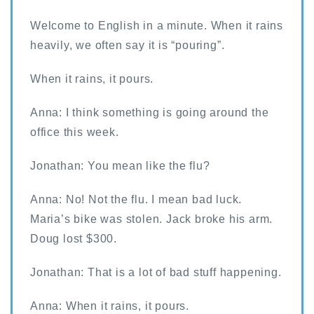
Welcome to English in a minute. When it rains
heavily, we often say it is “pouring”.
When it rains, it pours.
Anna: I think something is going around the
office this week.
Jonathan: You mean like the flu?
Anna: No! Not the flu. I mean bad luck.
Maria’s bike was stolen. Jack broke his arm.
Doug lost $300.
Jonathan: That is a lot of bad stuff happening.
Anna: When it rains, it pours.