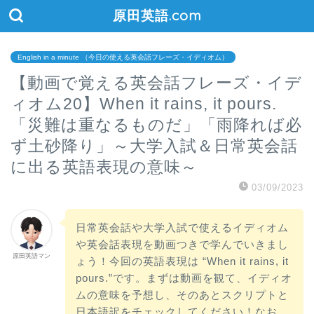
原田英語.com
English in a minute （今日の使える英会話フレーズ・イディオム）
【動画で覚える英会話フレーズ・イデ
ィオム20】When it rains, it pours.
「災難は重なるものだ」「雨降れば必
ず土砂降り」～大学入試＆日常英会話
に出る英語表現の意味～
03/09/2023
日常英会話や大学入試で使えるイディオム
や英会話表現を動画つきで学んでいきまし
原田英語マン
ょう！今回の英語表現は “When it rains, it
pours.”です。まずは動画を観て、イディオ
ムの意味を予想し、そのあとスクリプトと
日本語訳をチェックしてください！なお、