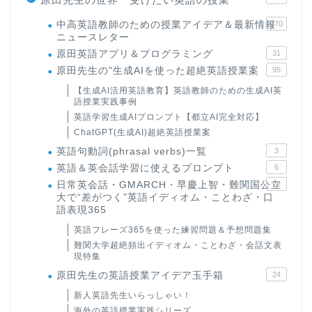
中高英語教師のための授業アイデア＆最新情報
170
ニュースレター
原田英語アプリ＆プログラミング
31
原田先生の"生成AIを使った超絶英語授業案
95
【生成AI活用英語教育】英語教師のための生成AI英
語授業実践事例
英語学習生成AIプロンプト【都立AI完全対応】
ChatGPT(生成AI)超絶英語授業案
英語句動詞(phrasal verbs)一覧
3
英語＆英会話学習に使えるプロンプト
6
日常英会話・GMARCH・早慶上智・難関国公立
22
大で“差がつく”英語イディオム・ことわざ・口
語表現365
英語フレーズ365を使った練習問題＆予想問題集
難関大学超絶頻出イディオム・ことわざ・会話文表
現特集
原田先生の英語授業アイデア玉手箱
24
新人英語先生いらっしゃい！
海外の英語授業実践シリーズ