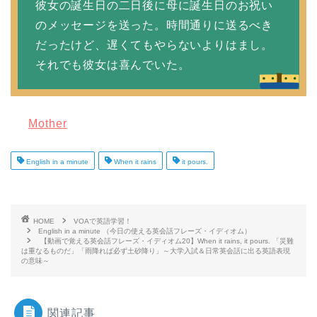
彼女の誕生日の二日後に母に誕生日のお祝い
のメッセージを送った。時間通りに送るべき
だったけど、遅くてもやらないよりはまし。
それでも彼女は喜んでいた。
Mother
English in a minute
When it rains
it pours.
HOME
VOAで英語学習！
English in a minute （今日の使える英会話フレーズ・イディオム）
【動画で覚える英会話フレーズ・イディオム20】When it rains, it pours. 「災難
は重なるものだ」「雨降れば必ず土砂降り」～大学入試＆日常英会話に出る英語表現
の意味～
関連記事