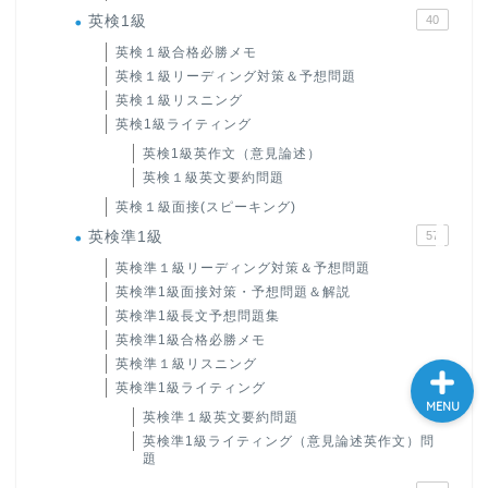
英検1級
40
大学入試英語対策講座
英検１級合格必勝メモ
英検１級リーディング対策＆予想問題
英語名言・格言・カッコい
英検１級リスニング
い英語＆素敵な英文フレー
英検1級ライティング
ズ集
英検1級英作文（意見論述）
英検１級英文要約問題
過去記事
英検１級面接(スピーキング)
英検準1級
57
CONTACT
英検準１級リーディング対策＆予想問題
英検準1級面接対策・予想問題＆解説
英検準1級長文予想問題集
英検準1級合格必勝メモ
英検準１級リスニング
英検準1級ライティング
MENU
英検準１級英文要約問題
英検準1級ライティング（意見論述英作文）問
題