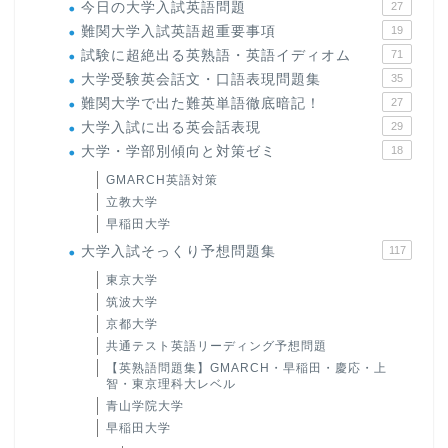
今日の大学入試英語問題
27
難関大学入試英語超重要事項
19
試験に超絶出る英熟語・英語イディオム
71
大学受験英会話文・口語表現問題集
35
難関大学で出た難英単語徹底暗記！
27
大学入試に出る英会話表現
29
大学・学部別傾向と対策ゼミ
18
GMARCH英語対策
立教大学
早稲田大学
大学入試そっくり予想問題集
117
東京大学
筑波大学
京都大学
共通テスト英語リーディング予想問題
【英熟語問題集】GMARCH・早稲田・慶応・上
智・東京理科大レベル
青山学院大学
早稲田大学