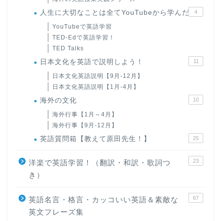
人生に大切なことは全てYouTubeから学んだ
4
YouTubeで英語学習
TED-Edで英語学習！
TED Talks
日本文化を英語で説明しよう！
11
日本文化英語説明【9月-12月】
日本文化英語説明【1月-4月】
海外の文化
10
海外行事【1月～4月】
海外行事【9月-12月】
英語質問箱【教えて原田先生！】
25
23
洋楽で英語学習！（翻訳・和訳・歌詞つ
き）
67
英語名言・格言・カッコいい英語＆素敵な
英文フレーズ集