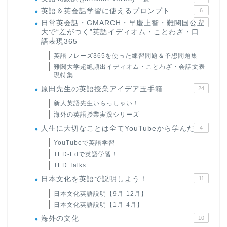
英語＆英会話学習に使えるプロンプト
6
日常英会話・GMARCH・早慶上智・難関国公立
22
大で“差がつく”英語イディオム・ことわざ・口
語表現365
英語フレーズ365を使った練習問題＆予想問題集
難関大学超絶頻出イディオム・ことわざ・会話文表
現特集
原田先生の英語授業アイデア玉手箱
24
新人英語先生いらっしゃい！
海外の英語授業実践シリーズ
人生に大切なことは全てYouTubeから学んだ
4
YouTubeで英語学習
TED-Edで英語学習！
TED Talks
日本文化を英語で説明しよう！
11
日本文化英語説明【9月-12月】
日本文化英語説明【1月-4月】
海外の文化
10