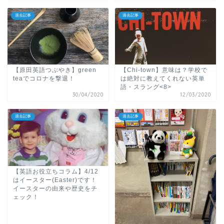
過去記事
過去記事
【原田英語つぶやき】green
【Chi-town】意味は？学校で
teaでコロナを撃退！
は絶対に教えてくれない英単
語・スラング<8>
30/04/2020
12/03/2020
過去記事
過去記事
【英語お役立ちコラム】4/12
はイースター(Easter)です！
イースターの由来や歴史をチ
ェック！