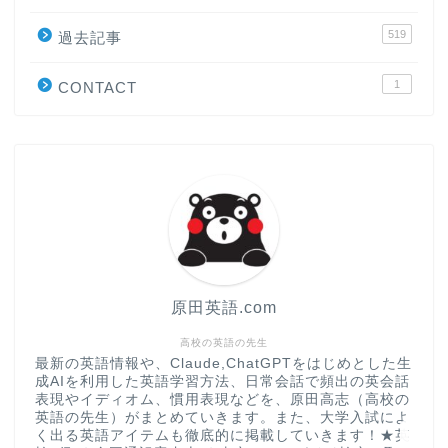
519
原田高志の”ほぼ日刊”英語
過去記事
学習＆大学入試英語コラム
1
CONTACT
“シン”・英会話スピード表
現
大学入試英語対策講座
英語名言・格言・カッコい
い英語＆素敵な英文フレー
ズ集
原田英語.com
過去記事
高校の英語の先生
最新の英語情報や、Claude,ChatGPTをはじめとした生
成AIを利用した英語学習方法、日常会話で頻出の英会話
CONTACT
表現やイディオム、慣用表現などを、原田高志（高校の
英語の先生）がまとめていきます。また、大学入試によ
く出る英語アイテムも徹底的に掲載していきます！★英