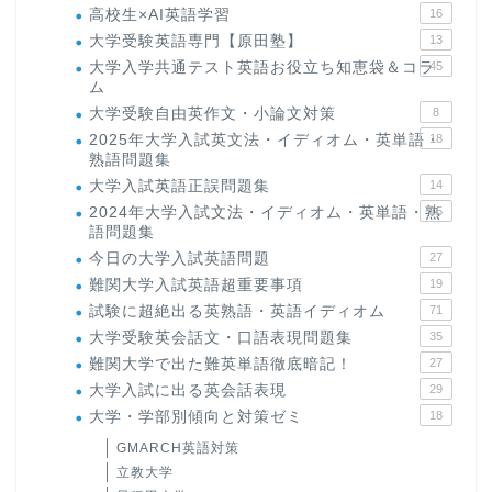
高校生×AI英語学習
16
大学受験英語専門【原田塾】
13
大学入学共通テスト英語お役立ち知恵袋＆コラ
45
ム
大学受験自由英作文・小論文対策
8
2025年大学入試英文法・イディオム・英単語・
18
熟語問題集
大学入試英語正誤問題集
14
2024年大学入試文法・イディオム・英単語・熟
15
語問題集
今日の大学入試英語問題
27
難関大学入試英語超重要事項
19
試験に超絶出る英熟語・英語イディオム
71
大学受験英会話文・口語表現問題集
35
難関大学で出た難英単語徹底暗記！
27
大学入試に出る英会話表現
29
大学・学部別傾向と対策ゼミ
18
GMARCH英語対策
立教大学