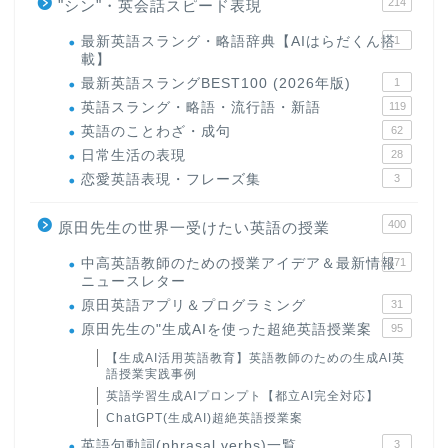
214
"シン"・英会話スピード表現
最新英語スラング・略語辞典【AIはらだくん搭
1
載】
最新英語スラングBEST100 (2026年版)
1
英語スラング・略語・流行語・新語
119
英語のことわざ・成句
62
日常生活の表現
28
恋愛英語表現・フレーズ集
3
400
原田先生の世界一受けたい英語の授業
中高英語教師のための授業アイデア＆最新情報
171
ニュースレター
原田英語アプリ＆プログラミング
31
原田先生の"生成AIを使った超絶英語授業案
95
【生成AI活用英語教育】英語教師のための生成AI英
語授業実践事例
英語学習生成AIプロンプト【都立AI完全対応】
ChatGPT(生成AI)超絶英語授業案
英語句動詞(phrasal verbs)一覧
3