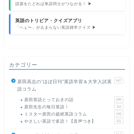
語源をたどれば単語同士がつながる！ ▶
英語のトリビア・クイズアプリ
「へぇ〜」が止まらない英語雑学クイズ ▶
カテゴリー
647
原田高志の"ほぼ日刊"英語学習＆大学入試英
語コラム
原田英語とっておきの話
280
原田先生の毎日英語！
111
ミスター原田の超絶英語コラム
145
やさしい英語で多読！【音声つき】
111