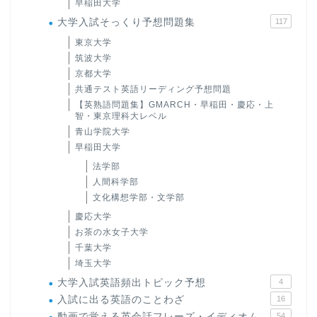
早稲田大学
大学入試そっくり予想問題集
117
東京大学
筑波大学
京都大学
共通テスト英語リーディング予想問題
【英熟語問題集】GMARCH・早稲田・慶応・上
智・東京理科大レベル
青山学院大学
早稲田大学
法学部
人間科学部
文化構想学部・文学部
慶応大学
お茶の水女子大学
千葉大学
埼玉大学
大学入試英語頻出トピック予想
4
入試に出る英語のことわざ
16
動画で覚える英会話フレーズ・イディオム
54