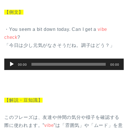
【例文】
・You seem a bit down today. Can I get a
vibe
check
?
「今日は少し元気がなさそうだね。調子はどう？」
音
00:00
00:00
声
プ
レ
ー
【解説・豆知識】
ヤ
ー
このフレーズは、友達や仲間の気分や様子を確認する
際に使われます。”
vibe
”は「雰囲気」や「ムード」を意