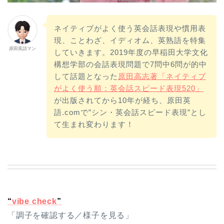
ネイティブがよく使う英会話表現や慣用表
現、ことわざ、イディオム、英熟語を特集
原田英語マン
していきます。2019年度の早稲田大学文化
構想学部の会話表現問題で7問中6問が的中
して話題となった
原田高志著「ネイティブ
がよく使う順：英会話スピード表現520」
が出版されてから10年が経ち、原田英
語.comで”シン・英会話スピード表現”とし
て生まれ変わります！
“
vibe check
”
「調子を確認する／様子を見る」