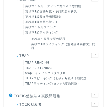
英検準１級リーディング対策＆予想問題
英検準1級面接対策・予想問題＆解説
英検準1級長文予想問題集
英検準1級合格必勝メモ
英検準１級リスニング
英検準1級ライティング
英検準１級英文要約問題
英検準1級ライティング（意見論述英作文）問
題
TEAP
16
TEAP READING
TEAP LISTENING
teapライティング（タスクB）
TEAPスピーキング（面接）対策＆予想問題
TEAPライティング(タスクA要約問題）
1
TOEIC勉強法＆実践問題集
ホーム
TOEIC初級者
1