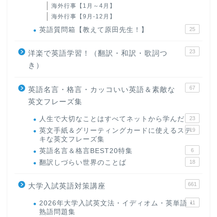
海外行事【1月～4月】
海外行事【9月-12月】
英語質問箱【教えて原田先生！】
25
23
洋楽で英語学習！（翻訳・和訳・歌詞つ
き）
67
英語名言・格言・カッコいい英語＆素敵な
英文フレーズ集
人生で大切なことはすべてネットから学んだ
23
英文手紙＆グリーティングカードに使えるステ
19
キな英文フレーズ集
英語名言＆格言BEST20特集
6
翻訳しづらい世界のことば
18
661
大学入試英語対策講座
2026年大学入試英文法・イディオム・英単語・
11
熟語問題集