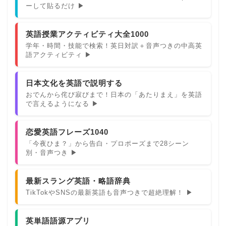
ーして貼るだけ ▶
英語授業アクティビティ大全1000
学年・時間・技能で検索！英日対訳＋音声つきの中高英
語アクティビティ ▶
日本文化を英語で説明する
おでんから侘び寂びまで！日本の「あたりまえ」を英語
で言えるようになる ▶
恋愛英語フレーズ1040
「今夜ひま？」から告白・プロポーズまで28シーン
別・音声つき ▶
最新スラング英語・略語辞典
TikTokやSNSの最新英語も音声つきで超絶理解！ ▶
英単語語源アプリ