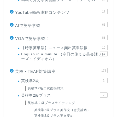
17
YouTube動画連動コンテンツ
61
AIで英語学習
83
VOAで英語学習！
【時事英単語】ニュース頻出英単語帳
10
English in a minute （今日の使える英会話フレ
63
ーズ・イディオム）
173
英検・TEAP対策講座
英検準2級
2
英検準2級二次面接対策
英検準2級プラス
7
英検準２級プラスライティング
英検準2級プラス英作文（意見論述）
英検準2級プラス英文要約