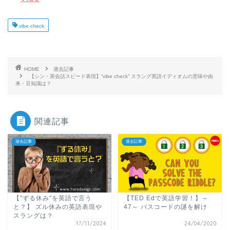
vibe check
HOME
過去記事
【シン・英会話スピード表現】”vibe check” スラング英語イディオムの意味や由
来・豆知識は？
関連記事
過去記事
過去記事
【"ずる休み"を英語で言う
【TED Edで英語学習！】～
と？】 ズル休みの英語表現や
47～ パスコードの謎を解け
スラングは？
17/11/2024
24/04/2020