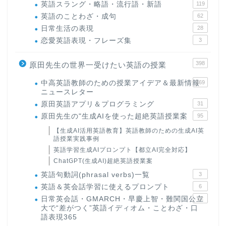
英語スラング・略語・流行語・新語
119
英語のことわざ・成句
62
日常生活の表現
28
恋愛英語表現・フレーズ集
3
398
原田先生の世界一受けたい英語の授業
中高英語教師のための授業アイデア＆最新情報
169
ニュースレター
原田英語アプリ＆プログラミング
31
原田先生の"生成AIを使った超絶英語授業案
95
【生成AI活用英語教育】英語教師のための生成AI英
語授業実践事例
英語学習生成AIプロンプト【都立AI完全対応】
ChatGPT(生成AI)超絶英語授業案
英語句動詞(phrasal verbs)一覧
3
英語＆英会話学習に使えるプロンプト
6
日常英会話・GMARCH・早慶上智・難関国公立
22
大で“差がつく”英語イディオム・ことわざ・口
語表現365