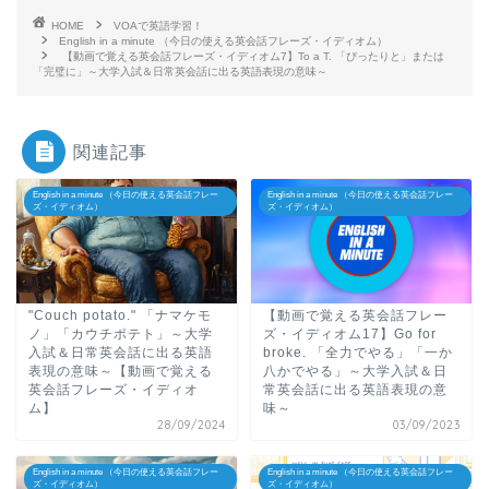
HOME
VOAで英語学習！
English in a minute （今日の使える英会話フレーズ・イディオム）
【動画で覚える英会話フレーズ・イディオム7】To a T. 「ぴったりと」または
「完璧に」～大学入試＆日常英会話に出る英語表現の意味～
関連記事
English in a minute （今日の使える英会話フレー
English in a minute （今日の使える英会話フレー
ズ・イディオム）
ズ・イディオム）
"Couch potato." 「ナマケモ
【動画で覚える英会話フレー
ノ」「カウチポテト」～大学
ズ・イディオム17】Go for
入試＆日常英会話に出る英語
broke. 「全力でやる」「一か
表現の意味～【動画で覚える
八かでやる」～大学入試＆日
英会話フレーズ・イディオ
常英会話に出る英語表現の意
ム】
味～
28/09/2024
03/09/2023
English in a minute （今日の使える英会話フレー
English in a minute （今日の使える英会話フレー
ズ・イディオム）
ズ・イディオム）