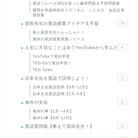
英語フレーズ365を使った練習問題＆予想問題集
難関大学超絶頻出イディオム・ことわざ・会話文表
現特集
原田先生の英語授業アイデア玉手箱
24
新人英語先生いらっしゃい！
海外の英語授業実践シリーズ
人生に大切なことは全てYouTubeから学んだ
4
YouTubeで英語学習
TED-Edで英語学習！
TED Talks
日本文化を英語で説明しよう！
11
日本文化英語説明【9月-12月】
日本文化英語説明【1月-4月】
海外の文化
10
海外行事【1月～4月】
海外行事【9月-12月】
英語質問箱【教えて原田先生！】
25