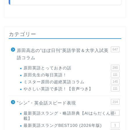
カテゴリー
647
原田高志の"ほぼ日刊"英語学習＆大学入試英
語コラム
原田英語とっておきの話
280
原田先生の毎日英語！
111
ミスター原田の超絶英語コラム
145
やさしい英語で多読！【音声つき】
111
214
"シン"・英会話スピード表現
最新英語スラング・略語辞典【AIはらだくん搭
1
載】
最新英語スラングBEST100 (2026年版)
1