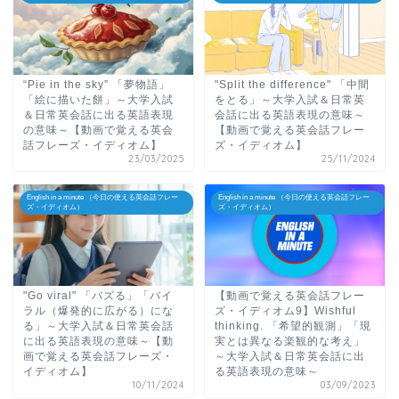
“Pie in the sky” 「夢物語」
"Split the difference" 「中間
「絵に描いた餅」～大学入試
をとる」～大学入試＆日常英
＆日常英会話に出る英語表現
会話に出る英語表現の意味～
の意味～【動画で覚える英会
【動画で覚える英会話フレー
話フレーズ・イディオム】
ズ・イディオム】
23/03/2025
25/11/2024
English in a minute （今日の使える英会話フレー
English in a minute （今日の使える英会話フレー
ズ・イディオム）
ズ・イディオム）
"Go viral" 「バズる」「バイ
【動画で覚える英会話フレー
ラル（爆発的に広がる）にな
ズ・イディオム9】Wishful
る」～大学入試＆日常英会話
thinking. 「希望的観測」「現
に出る英語表現の意味～【動
実とは異なる楽観的な考え」
画で覚える英会話フレーズ・
～大学入試＆日常英会話に出
イディオム】
る英語表現の意味～
10/11/2024
03/09/2023