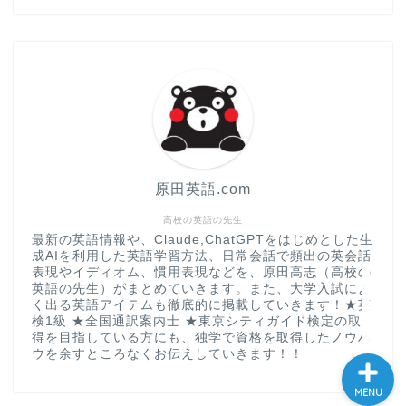
“シン”・英会話スピード表
現
大学入試英語対策講座
英語名言・格言・カッコい
い英語＆素敵な英文フレー
ズ集
原田英語.com
過去記事
高校の英語の先生
最新の英語情報や、Claude,ChatGPTをはじめとした生
成AIを利用した英語学習方法、日常会話で頻出の英会話
CONTACT
表現やイディオム、慣用表現などを、原田高志（高校の
英語の先生）がまとめていきます。また、大学入試によ
く出る英語アイテムも徹底的に掲載していきます！★英
検1級 ★全国通訳案内士 ★東京シティガイド検定の取
得を目指している方にも、独学で資格を取得したノウハ
ウを余すところなくお伝えしていきます！！
MENU