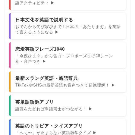
語アクティビティ ▶
日本文化を英語で説明する
おでんから侘び寂びまで！日本の「あたりまえ」を英語
で言えるようになる ▶
恋愛英語フレーズ1040
「今夜ひま？」から告白・プロポーズまで28シーン
別・音声つき ▶
最新スラング英語・略語辞典
TikTokやSNSの最新英語も音声つきで超絶理解！ ▶
英単語語源アプリ
語源をたどれば単語同士がつながる！ ▶
英語のトリビア・クイズアプリ
「へぇ〜」が止まらない英語雑学クイズ ▶