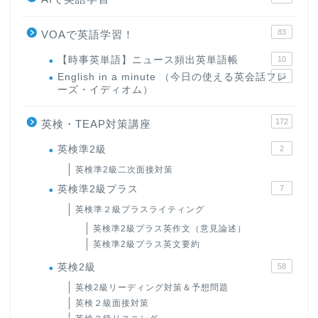
83
VOAで英語学習！
【時事英単語】ニュース頻出英単語帳
10
English in a minute （今日の使える英会話フレ
63
ーズ・イディオム）
172
英検・TEAP対策講座
英検準2級
2
英検準2級二次面接対策
英検準2級プラス
7
英検準２級プラスライティング
英検準2級プラス英作文（意見論述）
英検準2級プラス英文要約
英検2級
58
英検2級リーディング対策＆予想問題
英検２級面接対策