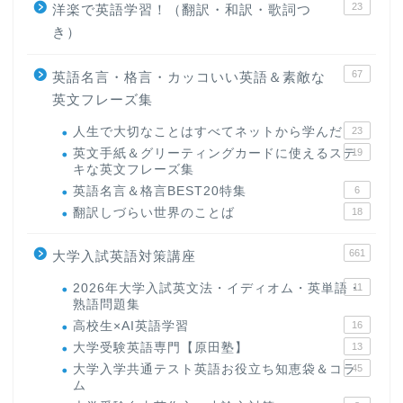
23
洋楽で英語学習！（翻訳・和訳・歌詞つ
き）
67
英語名言・格言・カッコいい英語＆素敵な
英文フレーズ集
人生で大切なことはすべてネットから学んだ
23
英文手紙＆グリーティングカードに使えるステ
19
キな英文フレーズ集
英語名言＆格言BEST20特集
6
翻訳しづらい世界のことば
18
661
大学入試英語対策講座
2026年大学入試英文法・イディオム・英単語・
11
熟語問題集
高校生×AI英語学習
16
大学受験英語専門【原田塾】
13
大学入学共通テスト英語お役立ち知恵袋＆コラ
45
ム