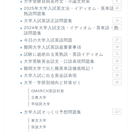
大学受験自由英作文・小論文対策
8
2025年大学入試英文法・イディオム・英単語・
18
熟語問題集
大学入試英語正誤問題集
14
2024年大学入試文法・イディオム・英単語・熟
15
語問題集
今日の大学入試英語問題
27
難関大学入試英語超重要事項
19
試験に超絶出る英熟語・英語イディオム
71
大学受験英会話文・口語表現問題集
35
難関大学で出た難英単語徹底暗記！
27
大学入試に出る英会話表現
29
大学・学部別傾向と対策ゼミ
18
GMARCH英語対策
立教大学
早稲田大学
大学入試そっくり予想問題集
117
東京大学
筑波大学