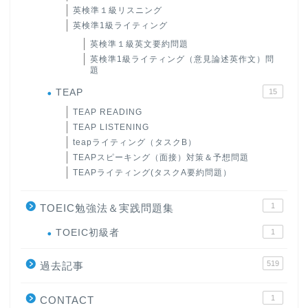
英検準１級リスニング
英検準1級ライティング
英検準１級英文要約問題
英検準1級ライティング（意見論述英作文）問
題
TEAP
15
TEAP READING
TEAP LISTENING
teapライティング（タスクB）
TEAPスピーキング（面接）対策＆予想問題
TEAPライティング(タスクA要約問題）
1
TOEIC勉強法＆実践問題集
ホーム
TOEIC初級者
1
519
原田高志の”ほぼ日刊”英語
過去記事
学習＆大学入試英語コラム
1
CONTACT