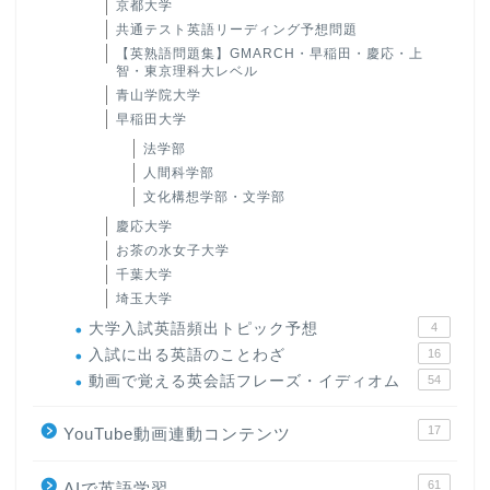
京都大学
共通テスト英語リーディング予想問題
【英熟語問題集】GMARCH・早稲田・慶応・上
智・東京理科大レベル
青山学院大学
早稲田大学
法学部
人間科学部
文化構想学部・文学部
慶応大学
お茶の水女子大学
千葉大学
埼玉大学
大学入試英語頻出トピック予想
4
入試に出る英語のことわざ
16
動画で覚える英会話フレーズ・イディオム
54
17
YouTube動画連動コンテンツ
61
AIで英語学習