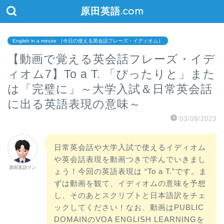
原田英語.com
English in a minute （今日の使える英会話フレーズ・イディオム）
【動画で覚える英会話フレーズ・イデ
ィオム7】To a T. 「ぴったりと」また
は「完璧に」～大学入試＆日常英会話
に出る英語表現の意味～
03/09/2023
日常英会話や大学入試で使えるイディオム
や英会話表現を動画つきで学んでいきまし
原田英語マン
ょう！今回の英語表現は “To a T.”です。ま
ずは動画を観て、イディオムの意味を予想
し、そのあとスクリプトと日本語訳をチェ
ックしてください！なお、動画はPUBLIC
DOMAINのVOA ENGLISH LEARNINGを