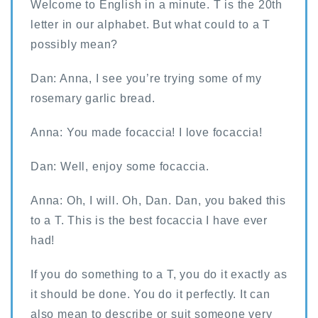
Welcome to English in a minute. T is the 20th
letter in our alphabet. But what could to a T
possibly mean?
Dan: Anna, I see you’re trying some of my
rosemary garlic bread.
Anna: You made focaccia! I love focaccia!
Dan: Well, enjoy some focaccia.
Anna: Oh, I will. Oh, Dan. Dan, you baked this
to a T. This is the best focaccia I have ever
had!
If you do something to a T, you do it exactly as
it should be done. You do it perfectly. It can
also mean to describe or suit someone very