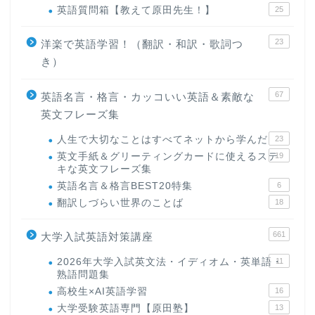
英語質問箱【教えて原田先生！】
25
23
洋楽で英語学習！（翻訳・和訳・歌詞つ
き）
67
英語名言・格言・カッコいい英語＆素敵な
英文フレーズ集
人生で大切なことはすべてネットから学んだ
23
英文手紙＆グリーティングカードに使えるステ
19
キな英文フレーズ集
英語名言＆格言BEST20特集
6
翻訳しづらい世界のことば
18
661
大学入試英語対策講座
2026年大学入試英文法・イディオム・英単語・
11
熟語問題集
高校生×AI英語学習
16
大学受験英語専門【原田塾】
13