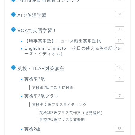
YouTube動画連動コンテンツ
61
AIで英語学習
83
VOAで英語学習！
【時事英単語】ニュース頻出英単語帳
10
English in a minute （今日の使える英会話フレ
63
ーズ・イディオム）
173
英検・TEAP対策講座
英検準2級
2
英検準2級二次面接対策
英検準2級プラス
7
英検準２級プラスライティング
英検準2級プラス英作文（意見論述）
英検準2級プラス英文要約
英検2級
58