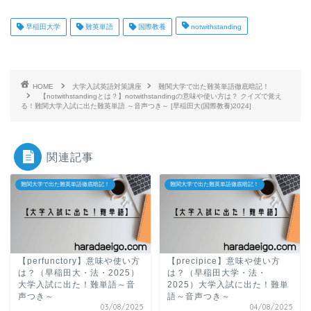
早稲田大学
難英単語
国際教養
notwithstanding
HOME
大学入試英語対策講座
難関大学で出た難英単語徹底暗記！
【notwithstandingとは？】notwithstandingの意味や使い方は？ クイズで覚え
る！難関大学入試に出た難英単語 ～音声つき～ [早稲田大(国際教養)2024]
関連記事
難関大学で出た難英単語徹底暗記！
難関大学で出た難英単語徹底暗記！
【perfunctory】意味や使い方
【precipice】意味や使い方
は？（早稲田大・法・2025）
は？（早稲田大学・法・
大学入試に出た！難単語～音
2025）大学入試に出た！難単
声つき～
語～音声つき～
03/08/2025
04/08/2025