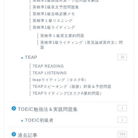
英検準1級面接対策・予想問題＆解説
英検準1級長文予想問題集
英検準1級合格必勝メモ
英検準１級リスニング
英検準1級ライティング
英検準１級英文要約問題
英検準1級ライティング（意見論述英作文）問
題
TEAP
16
TEAP READING
TEAP LISTENING
teapライティング（タスクB）
TEAPスピーキング（面接）対策＆予想問題
TEAPライティング(タスクA要約問題）
1
TOEIC勉強法＆実践問題集
ホーム
TOEIC初級者
1
519
原田高志の”ほぼ日刊”英語
過去記事