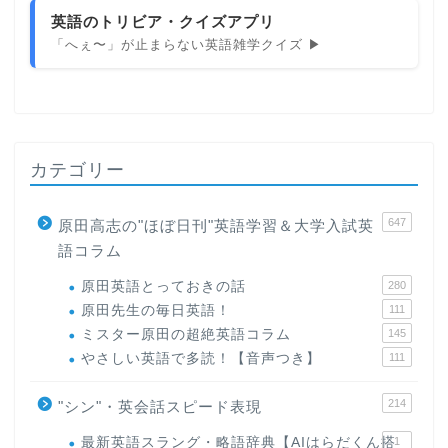
英語のトリビア・クイズアプリ
「へぇ〜」が止まらない英語雑学クイズ ▶
カテゴリー
647
原田高志の"ほぼ日刊"英語学習＆大学入試英
語コラム
原田英語とっておきの話
280
原田先生の毎日英語！
111
ミスター原田の超絶英語コラム
145
やさしい英語で多読！【音声つき】
111
214
"シン"・英会話スピード表現
最新英語スラング・略語辞典【AIはらだくん搭
1