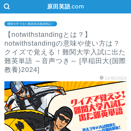
原田英語.com
難関大学で出た難英単語徹底暗記！
【notwithstandingとは？】
notwithstandingの意味や使い方は？
クイズで覚える！難関大学入試に出た
難英単語 ～音声つき～ [早稲田大(国際
教養)2024]
11/05/2024