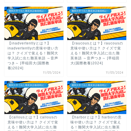
難関大学で出た難英単語徹底暗記！
難関大学で出た難英単語徹底暗記！
【inadvertentlyとは？】
【raucousとは？】raucousの
inadvertentlyの意味や使い方
意味や使い方は？ クイズで覚
は？ クイズで覚える！難関大
える！難関大学入試に出た難
学入試に出た難英単語 ～音声
英単語 ～音声つき～ [早稲田
つき～ [早稲田大(国際教
大(国際教養)2024]
養)2024]
11/05/2024
11/05/2024
難関大学で出た難英単語徹底暗記！
難関大学で出た難英単語徹底暗記！
【callousとは？】callousの
【harborとは？】harborの意
意味や使い方は？ クイズで覚
味や使い方は？ クイズで覚え
える！難関大学入試に出た難
る！難関大学入試に出た難英