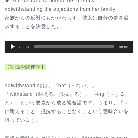
★ She decided to pursue her dreams,
レ
notwithstanding the objections from her family.
ー
家族からの反対にもかかわらず、彼女は自分の夢を追
ヤ
求することを決意した。
ー
音
00:00
00:00
声
プ
【語源や関連語】
レ
ー
notwithstandingは、「not（～ない）」
ヤ
「withstand（耐える、抵抗する）」「-ing（～するこ
ー
と）」という要素から成る複合語です。つまり、「～
に耐えること、抵抗することなく」という意味合いを
持っています。