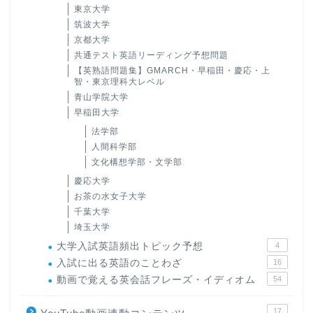
東京大学
筑波大学
京都大学
共通テスト英語リーディング予想問題
【英熟語問題集】GMARCH・早稲田・慶応・上
智・東京理科大レベル
青山学院大学
早稲田大学
法学部
人間科学部
文化構想学部・文学部
慶応大学
お茶の水女子大学
千葉大学
埼玉大学
大学入試英語頻出トピック予想
4
入試に出る英語のことわざ
16
動画で覚える英会話フレーズ・イディオム
54
17