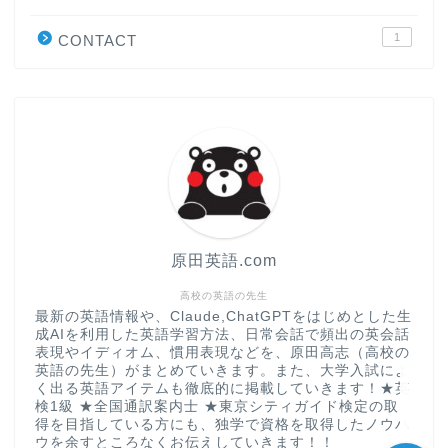
学習＆大学入試英語コラム
1
CONTACT
“シン”・英会話スピード表
現
大学入試英語対策講座
英語名言・格言・カッコい
い英語＆素敵な英文フレー
ズ集
原田英語.com
過去記事
高校の英語の先生
最新の英語情報や、Claude,ChatGPTをはじめとした生
成AIを利用した英語学習方法、日常会話で頻出の英会話
CONTACT
表現やイディオム、慣用表現などを、原田高志（高校の
英語の先生）がまとめていきます。また、大学入試によ
く出る英語アイテムも徹底的に掲載していきます！★英
検1級 ★全国通訳案内士 ★東京シティガイド検定の取
得を目指している方にも、独学で資格を取得したノウハ
ウを余すところなくお伝えしていきます！！