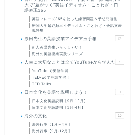
大で“差がつく”英語イディオム・ことわざ・口
語表現365
英語フレーズ365を使った練習問題＆予想問題集
難関大学超絶頻出イディオム・ことわざ・会話文表
現特集
原田先生の英語授業アイデア玉手箱
24
新人英語先生いらっしゃい！
海外の英語授業実践シリーズ
人生に大切なことは全てYouTubeから学んだ
4
YouTubeで英語学習
TED-Edで英語学習！
TED Talks
日本文化を英語で説明しよう！
11
日本文化英語説明【9月-12月】
日本文化英語説明【1月-4月】
海外の文化
10
海外行事【1月～4月】
海外行事【9月-12月】