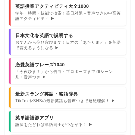
英語授業アクティビティ大全1000
学年・時間・技能で検索！英日対訳＋音声つきの中高英
語アクティビティ ▶
日本文化を英語で説明する
おでんから侘び寂びまで！日本の「あたりまえ」を英語
で言えるようになる ▶
恋愛英語フレーズ1040
「今夜ひま？」から告白・プロポーズまで28シーン
別・音声つき ▶
最新スラング英語・略語辞典
TikTokやSNSの最新英語も音声つきで超絶理解！ ▶
英単語語源アプリ
語源をたどれば単語同士がつながる！ ▶