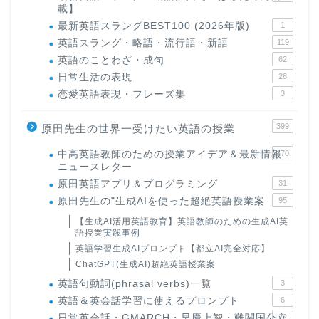
載】
最新英語スラングBEST100 (2026年版)
1
英語スラング・略語・流行語・新語
119
英語のことわざ・成句
62
日常生活の表現
28
恋愛英語表現・フレーズ集
3
399
原田先生の世界一受けたい英語の授業
中高英語教師のための授業アイデア＆最新情報
170
ニュースレター
原田英語アプリ＆プログラミング
31
原田先生の"生成AIを使った超絶英語授業案
95
【生成AI活用英語教育】英語教師のための生成AI英
語授業実践事例
英語学習生成AIプロンプト【都立AI完全対応】
ChatGPT(生成AI)超絶英語授業案
英語句動詞(phrasal verbs)一覧
3
英語＆英会話学習に使えるプロンプト
6
日常英会話・GMARCH・早慶上智・難関国公立
22