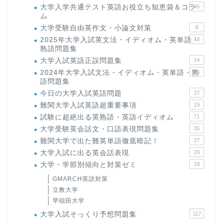
大学入学共通テスト英語お役立ち知恵袋＆コラ
45
ム
大学受験自由英作文・小論文対策
8
2025年大学入試英文法・イディオム・英単語・
18
熟語問題集
大学入試英語正誤問題集
14
2024年大学入試文法・イディオム・英単語・熟
15
語問題集
今日の大学入試英語問題
27
難関大学入試英語超重要事項
19
試験に超絶出る英熟語・英語イディオム
71
大学受験英会話文・口語表現問題集
35
難関大学で出た難英単語徹底暗記！
27
大学入試に出る英会話表現
29
大学・学部別傾向と対策ゼミ
18
GMARCH英語対策
立教大学
早稲田大学
大学入試そっくり予想問題集
117