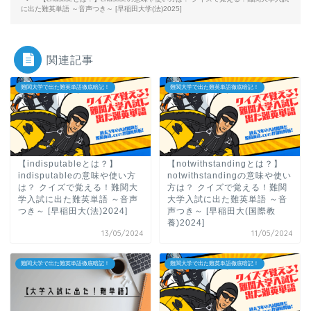
に出た難英単語 ～音声つき～ [早稲田大学(法)2025]
関連記事
難関大学で出た難英単語徹底暗記！
難関大学で出た難英単語徹底暗記！
【indisputableとは？】
【notwithstandingとは？】
indisputableの意味や使い方
notwithstandingの意味や使い
は？ クイズで覚える！難関大
方は？ クイズで覚える！難関
学入試に出た難英単語 ～音声
大学入試に出た難英単語 ～音
つき～ [早稲田大(法)2024]
声つき～ [早稲田大(国際教
養)2024]
13/05/2024
11/05/2024
難関大学で出た難英単語徹底暗記！
難関大学で出た難英単語徹底暗記！