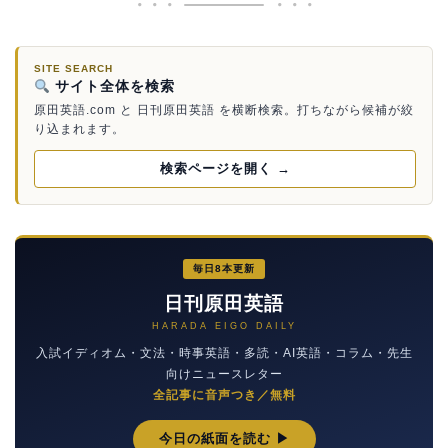
SITE SEARCH
サイト全体を検索
原田英語.com と 日刊原田英語 を横断検索。打ちながら候補が絞
り込まれます。
検索ページを開く →
毎日8本更新
日刊原田英語
HARADA EIGO DAILY
入試イディオム・文法・時事英語・多読・AI英語・コラム・先生
向けニュースレター
全記事に音声つき／無料
今日の紙面を読む ▶