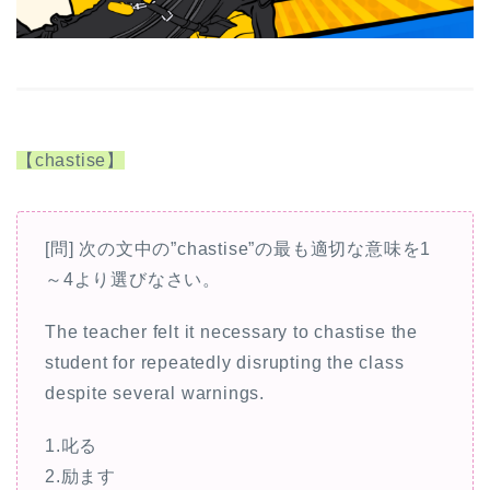
【chastise】
[問] 次の文中の”chastise”の最も適切な意味を1
～4より選びなさい。
The teacher felt it necessary to chastise the
student for repeatedly disrupting the class
despite several warnings.
1.叱る
2.励ます