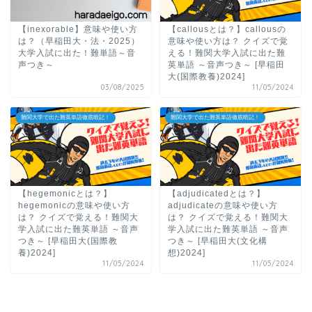
【inexorable】意味や使い方
【callousとは？】callousの
は？（早稲田大・法・2025）
意味や使い方は？ クイズで覚
大学入試に出た！難単語～音
える！難関大学入試に出た難
声つき～
英単語 ～音声つき～ [早稲田
大(国際教養)2024]
03/08/2025
11/05/2024
難関大学で出た難英単語徹底暗記！
難関大学で出た難英単語徹底暗記！
【hegemonicとは？】
【adjudicatedとは？】
hegemonicの意味や使い方
adjudicateの意味や使い方
は？ クイズで覚える！難関大
は？ クイズで覚える！難関大
学入試に出た難英単語 ～音声
学入試に出た難英単語 ～音声
つき～ [早稲田大(国際教
つき～ [早稲田大(文化構
養)2024]
想)2024]
11/05/2024
11/05/2024