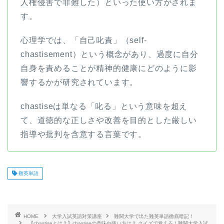
人権侵害で非難した）といった使い方がされま
す。
心理学では、「自己叱責」（self-
chastisement）という概念があり、過度に自分
自身を責めることが精神的健康にどのように影
響するかが研究されています。
chastiseは単なる「叱る」という意味を超え
て、道徳的な正しさや改善を目的とした厳しい
指導や批判を含意する言葉です。
難英単語
HOME
大学入試英語対策講座
難関大学で出た難英単語徹底暗記！
【chastiseとは？】chastiseの意味や使い方は？ クイズで覚える！難関大学入試