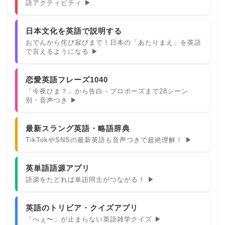
語アクティビティ ▶
日本文化を英語で説明する
おでんから侘び寂びまで！日本の「あたりまえ」を英語
で言えるようになる ▶
恋愛英語フレーズ1040
「今夜ひま？」から告白・プロポーズまで28シーン
別・音声つき ▶
最新スラング英語・略語辞典
TikTokやSNSの最新英語も音声つきで超絶理解！ ▶
英単語語源アプリ
語源をたどれば単語同士がつながる！ ▶
英語のトリビア・クイズアプリ
「へぇ〜」が止まらない英語雑学クイズ ▶