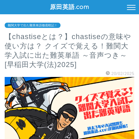
原田英語.com
難関大学で出た難英単語徹底暗記！
【chastiseとは？】chastiseの意味や
使い方は？ クイズで覚える！難関大
学入試に出た難英単語 ～音声つき～
[早稲田大学(法)2025]
20/02/2025