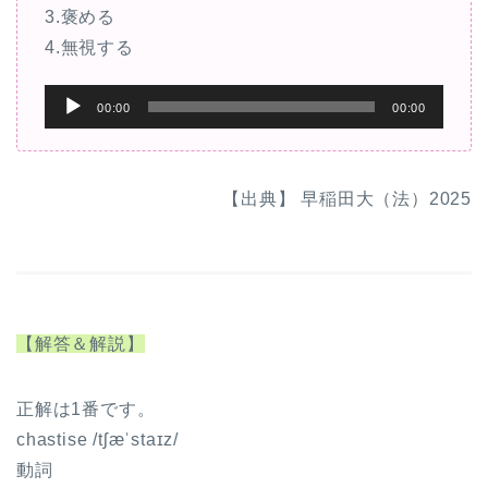
3.褒める
4.無視する
音
00:00
00:00
声
プ
レ
【出典】 早稲田大（法）2025
ー
ヤ
ー
【解答＆解説】
正解は1番です。
chastise /tʃæˈstaɪz/
動詞