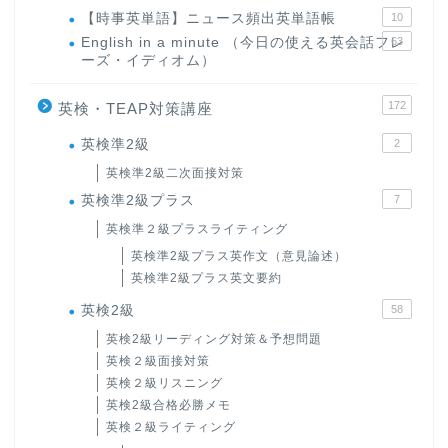
【時事英単語】ニュース頻出英単語帳
10
English in a minute （今日の使える英会話フレ
63
ーズ・イディオム）
172
英検・TEAP対策講座
英検準2級
2
英検準2級二次面接対策
英検準2級プラス
7
英検準２級プラスライティング
英検準2級プラス英作文（意見論述）
英検準2級プラス英文要約
英検2級
58
英検2級リーディング対策＆予想問題
英検２級面接対策
英検２級リスニング
英検2級合格必勝メモ
英検２級ライティング