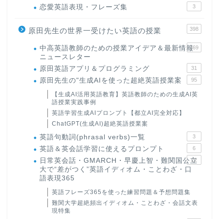
恋愛英語表現・フレーズ集
3
398
原田先生の世界一受けたい英語の授業
中高英語教師のための授業アイデア＆最新情報
169
ニュースレター
原田英語アプリ＆プログラミング
31
原田先生の"生成AIを使った超絶英語授業案
95
【生成AI活用英語教育】英語教師のための生成AI英
語授業実践事例
英語学習生成AIプロンプト【都立AI完全対応】
ChatGPT(生成AI)超絶英語授業案
英語句動詞(phrasal verbs)一覧
3
英語＆英会話学習に使えるプロンプト
6
日常英会話・GMARCH・早慶上智・難関国公立
22
大で“差がつく”英語イディオム・ことわざ・口
語表現365
英語フレーズ365を使った練習問題＆予想問題集
難関大学超絶頻出イディオム・ことわざ・会話文表
現特集