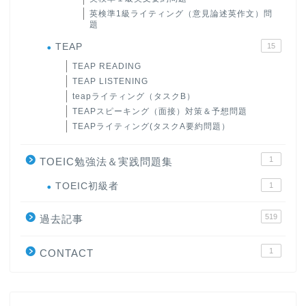
英検準1級ライティング（意見論述英作文）問
題
TEAP
15
TEAP READING
TEAP LISTENING
teapライティング（タスクB）
TEAPスピーキング（面接）対策＆予想問題
TEAPライティング(タスクA要約問題）
1
TOEIC勉強法＆実践問題集
ホーム
TOEIC初級者
1
519
原田高志の”ほぼ日刊”英語
過去記事
学習＆大学入試英語コラム
1
CONTACT
“シン”・英会話スピード表
現