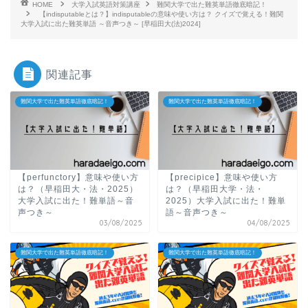
HOME
大学入試英語対策講座
難関大学で出た難英単語徹底暗記！
【indisputableとは？】indisputableの意味や使い方は？ クイズで覚える！難関
大学入試に出た難英単語 ～音声つき～ [早稲田大(法)2024]
関連記事
難関大学で出た難英単語徹底暗記！
難関大学で出た難英単語徹底暗記！
【perfunctory】意味や使い方
【precipice】意味や使い方
は？（早稲田大・法・2025）
は？（早稲田大学・法・
大学入試に出た！難単語～音
2025）大学入試に出た！難単
声つき～
語～音声つき～
03/08/2025
04/08/2025
難関大学で出た難英単語徹底暗記！
難関大学で出た難英単語徹底暗記！