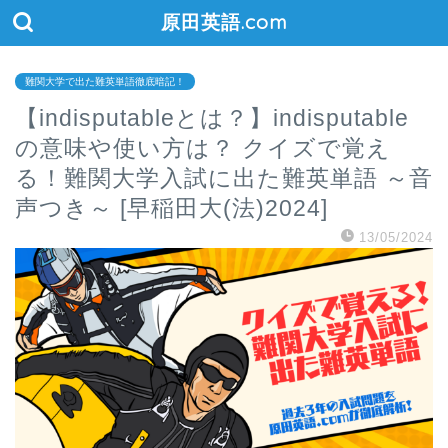
原田英語.com
難関大学で出た難英単語徹底暗記！
【indisputableとは？】indisputable
の意味や使い方は？ クイズで覚え
る！難関大学入試に出た難英単語 ～音
声つき～ [早稲田大(法)2024]
13/05/2024