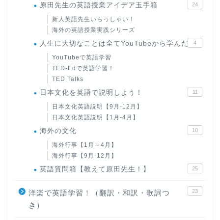
原田先生の英語授業アイデア玉手箱
24
新人英語先生いらっしゃい！
海外の英語授業実践シリーズ
人生に大切なことは全てYouTubeから学んだ
4
YouTubeで英語学習
TED-Edで英語学習！
TED Talks
日本文化を英語で説明しよう！
11
日本文化英語説明【9月-12月】
日本文化英語説明【1月-4月】
海外の文化
10
海外行事【1月～4月】
海外行事【9月-12月】
英語質問箱【教えて原田先生！】
25
23
洋楽で英語学習！（翻訳・和訳・歌詞つ
き）