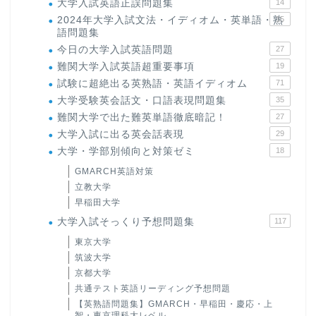
大学入試英語正誤問題集
14
2024年大学入試文法・イディオム・英単語・熟
15
語問題集
今日の大学入試英語問題
27
難関大学入試英語超重要事項
19
試験に超絶出る英熟語・英語イディオム
71
大学受験英会話文・口語表現問題集
35
難関大学で出た難英単語徹底暗記！
27
大学入試に出る英会話表現
29
大学・学部別傾向と対策ゼミ
18
GMARCH英語対策
立教大学
早稲田大学
大学入試そっくり予想問題集
117
東京大学
筑波大学
京都大学
共通テスト英語リーディング予想問題
【英熟語問題集】GMARCH・早稲田・慶応・上
智・東京理科大レベル