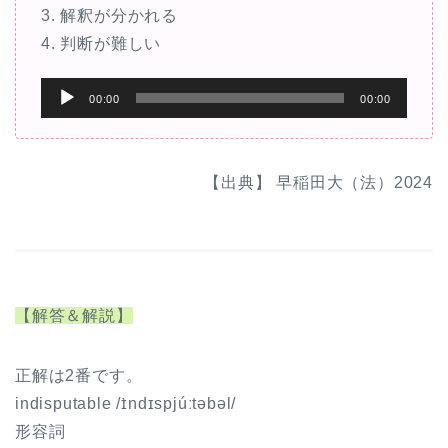
3. 解釈が分かれる
4. 判断が難しい
音
00:00
00:00
声
プ
レ
【出典】 早稲田大（法）2024
ー
ヤ
ー
【解答＆解説】
正解は2番です。
indisputable /ɪ̀ndɪspjúːtəbəl/
形容詞