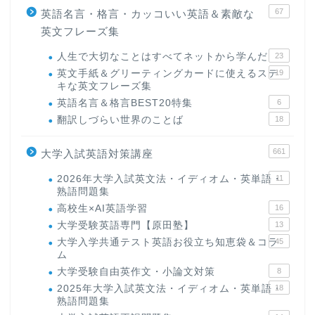
67
英語名言・格言・カッコいい英語＆素敵な
英文フレーズ集
人生で大切なことはすべてネットから学んだ
23
英文手紙＆グリーティングカードに使えるステ
19
キな英文フレーズ集
英語名言＆格言BEST20特集
6
翻訳しづらい世界のことば
18
661
大学入試英語対策講座
2026年大学入試英文法・イディオム・英単語・
11
熟語問題集
高校生×AI英語学習
16
大学受験英語専門【原田塾】
13
大学入学共通テスト英語お役立ち知恵袋＆コラ
45
ム
大学受験自由英作文・小論文対策
8
2025年大学入試英文法・イディオム・英単語・
18
熟語問題集