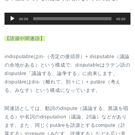
音
00:00
00:00
声
プ
【語源や関連語】
レ
ー
indisputableはin-（否定の接頭辞）+ disputable（議論
ヤ
の余地がある）という構成で、disputableはラテン語の
ー
disputāre「議論する、論争する」に由来します。
disputāreはdis-（離れて、別々に）+ putāre（考え
る、みなす）という構成になっています。
関連語としては、動詞のdispute（議論する、異議を唱
える）や名詞のdisputation（議論、討論）などがあり
ます。また、同じくputāreを語源とするcompute（計
算する）やrepute（みなす、評価する）なども広い意