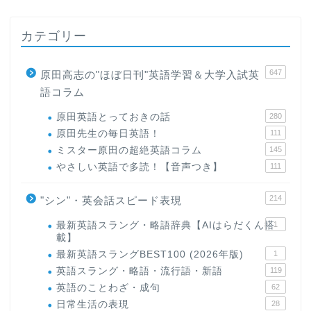
カテゴリー
647
原田高志の"ほぼ日刊"英語学習＆大学入試英
語コラム
原田英語とっておきの話
280
原田先生の毎日英語！
111
ミスター原田の超絶英語コラム
145
やさしい英語で多読！【音声つき】
111
214
"シン"・英会話スピード表現
最新英語スラング・略語辞典【AIはらだくん搭
1
載】
最新英語スラングBEST100 (2026年版)
1
英語スラング・略語・流行語・新語
119
英語のことわざ・成句
62
日常生活の表現
28