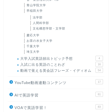
青山学院大学
早稲田大学
法学部
人間科学部
文化構想学部・文学部
慶応大学
お茶の水女子大学
千葉大学
埼玉大学
大学入試英語頻出トピック予想
4
入試に出る英語のことわざ
16
動画で覚える英会話フレーズ・イディオム
54
17
YouTube動画連動コンテンツ
61
AIで英語学習
83
VOAで英語学習！