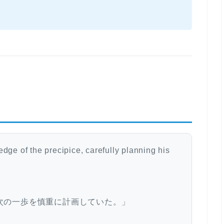
キ
ー
を
使
っ
て
く
だ
さ
い。
dge of the precipice, carefully planning his
次の一歩を慎重に計画していた。」