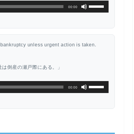
ボ
00:00
リ
ュ
ー
ム
bankruptcy unless urgent action is taken.
調
節
に
社は倒産の瀬戸際にある。」
は
上
ボ
00:00
下
リ
矢
ュ
印
ー
キ
ム
ー
調
を