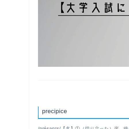
precipice
/présəpɪs/【名】①（切り立った）