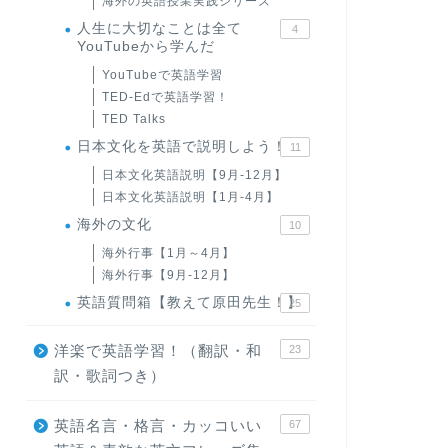
海外の英語授業実践シリーズ
人生に大切なことは全て
4
YouTubeから学んだ
YouTubeで英語学習
TED-Edで英語学習！
TED Talks
日本文化を英語で説明しよう！
11
日本文化英語説明【9月-12月】
日本文化英語説明【1月-4月】
海外の文化
10
海外行事【1月～4月】
海外行事【9月-12月】
英語質問箱【教えて原田先生！】
25
洋楽で英語学習！（翻訳・和
23
訳・歌詞つき）
英語名言・格言・カッコいい
67