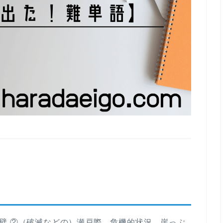
崖、絶壁 ②（破滅などの）瀬戸際、危機的状況、崖っぷ