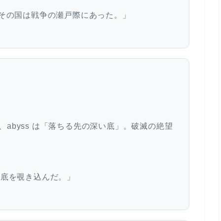
い。
 of war.「その国は戦争の瀬戸際にあった。」
の上」、abyss は「落ちる先の深い底」。破滅の絶望
彼は奈落の底を覗き込んだ。」