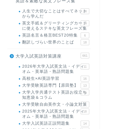
英語＆素敵な英文フレーズ集
人生で大切なことはすべてネット
23
から学んだ
英文手紙＆グリーティングカード
19
に使えるステキな英文フレーズ集
英語名言＆格言BEST20特集
6
翻訳しづらい世界のことば
18
大学入試英語対策講座
661
2026年大学入試英文法・イディ
11
オム・英単語・熟語問題集
高校生×AI英語学習
16
大学受験英語専門【原田塾】
13
大学入学共通テスト英語お役立ち
45
知恵袋＆コラム
大学受験自由英作文・小論文対策
8
2025年大学入試英文法・イディ
18
オム・英単語・熟語問題集
大学入試英語正誤問題集
14