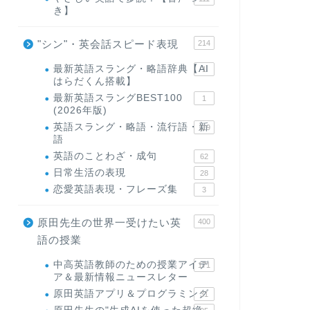
き】
"シン"・英会話スピード表現
214
最新英語スラング・略語辞典【AI
1
はらだくん搭載】
最新英語スラングBEST100
1
(2026年版)
英語スラング・略語・流行語・新
119
語
英語のことわざ・成句
62
日常生活の表現
28
恋愛英語表現・フレーズ集
3
原田先生の世界一受けたい英
400
語の授業
中高英語教師のための授業アイデ
171
ア＆最新情報ニュースレター
原田英語アプリ＆プログラミング
31