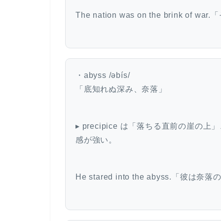
The nation was on the brink
・abyss /əbís/
「底知れぬ深み、奈落」
▸ precipice は「落ちる直前の崖
感が強い。
He stared into the abyss.「