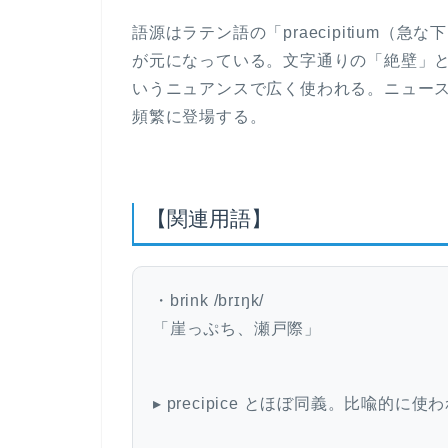
ー
語源はラテン語の「praecipitium（急
が元になっている。文字通りの「絶壁」
いうニュアンスで広く使われる。ニュー
頻繁に登場する。
【関連用語】
・brink /brɪŋk/
「崖っぷち、瀬戸際」
▸ precipice とほぼ同義。比喩的に