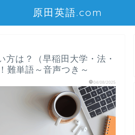
原田英語.com
味や使い方は？（早稲田大学・法・
た！難単語～音声つき～
04/08/2025