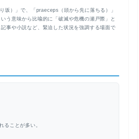
節
使
に
な下り坂）」で、「praeceps（頭から先に落ちる）」
っ
は
という意味から比喩的に「破滅や危機の瀬戸際」と
て
上
ス記事や小説など、緊迫した状況を強調する場面で
く
下
だ
矢
さ
印
い。
キ
ー
を
使
っ
て
く
だ
使われることが多い。
さ