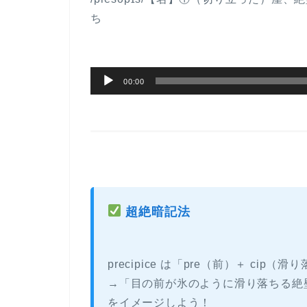
ち
音
00:00
声
プ
レ
ー
ヤ
ー
超絶暗記法
precipice は「pre（前）＋ ci
→「目の前が氷のように滑り落ちる絶
をイメージしよう！