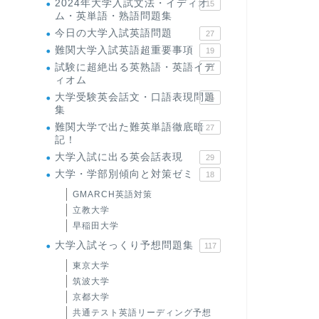
2024年大学入試文法・イディオ
15
ム・英単語・熟語問題集
今日の大学入試英語問題
27
難関大学入試英語超重要事項
19
試験に超絶出る英熟語・英語イデ
71
ィオム
大学受験英会話文・口語表現問題
35
集
難関大学で出た難英単語徹底暗
27
記！
大学入試に出る英会話表現
29
大学・学部別傾向と対策ゼミ
18
GMARCH英語対策
立教大学
早稲田大学
大学入試そっくり予想問題集
117
東京大学
筑波大学
京都大学
共通テスト英語リーディング予想