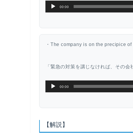
音
00:00
声
プ
レ
ー
・The company is on the precipice of 
ヤ
ー
「緊急の対策を講じなければ、その会
音
00:00
声
プ
レ
ー
【解説】
ヤ