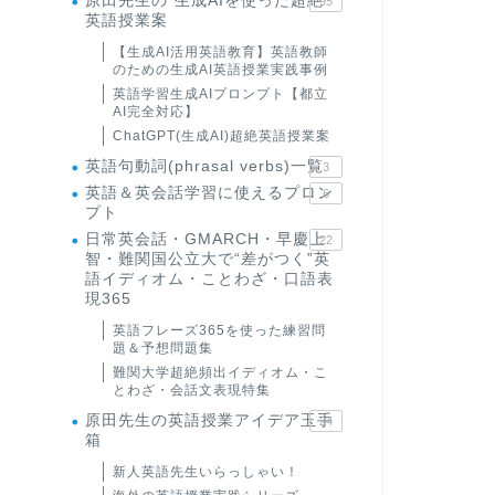
原田先生の"生成AIを使った超絶
95
英語授業案
【生成AI活用英語教育】英語教師
のための生成AI英語授業実践事例
英語学習生成AIプロンプト【都立
AI完全対応】
ChatGPT(生成AI)超絶英語授業案
英語句動詞(phrasal verbs)一覧
3
英語＆英会話学習に使えるプロン
6
プト
日常英会話・GMARCH・早慶上
22
智・難関国公立大で“差がつく”英
語イディオム・ことわざ・口語表
現365
英語フレーズ365を使った練習問
題＆予想問題集
難関大学超絶頻出イディオム・こ
とわざ・会話文表現特集
原田先生の英語授業アイデア玉手
24
箱
新人英語先生いらっしゃい！