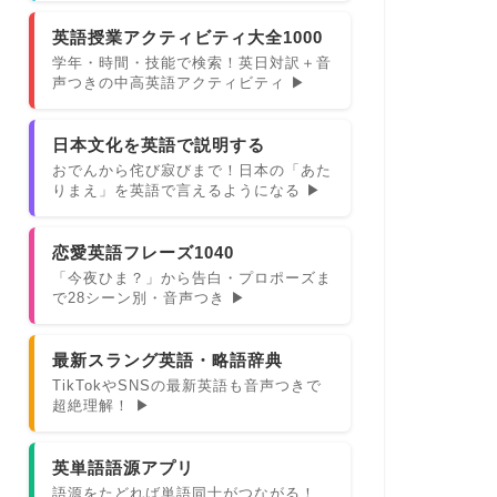
英語授業アクティビティ大全1000
学年・時間・技能で検索！英日対訳＋音
声つきの中高英語アクティビティ ▶
日本文化を英語で説明する
おでんから侘び寂びまで！日本の「あた
りまえ」を英語で言えるようになる ▶
恋愛英語フレーズ1040
「今夜ひま？」から告白・プロポーズま
で28シーン別・音声つき ▶
最新スラング英語・略語辞典
TikTokやSNSの最新英語も音声つきで
超絶理解！ ▶
英単語語源アプリ
語源をたどれば単語同士がつながる！