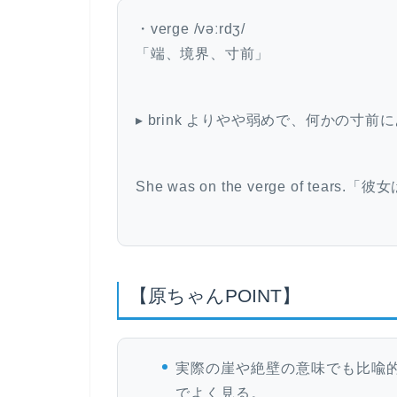
・verge /vəːrdʒ/
「端、境界、寸前」
▸ brink よりやや弱めで、何かの寸
She was on the verge of tea
【原ちゃんPOINT】
実際の崖や絶壁の意味でも比喩
でよく見る。