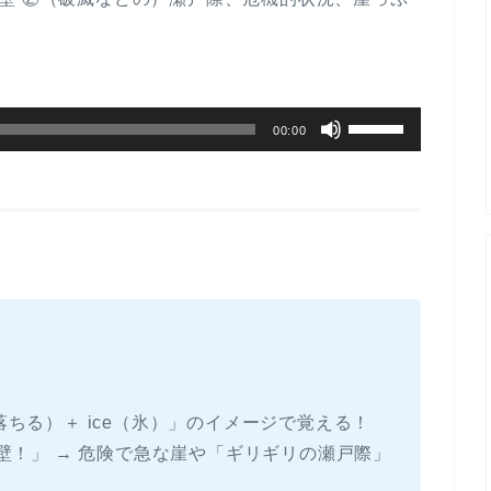
ボ
00:00
リ
ュ
ー
ム
調
節
に
は
上
p（滑り落ちる）＋ ice（氷）」のイメージで覚える！
下
壁！」 → 危険で急な崖や「ギリギリの瀬戸際」
矢
印