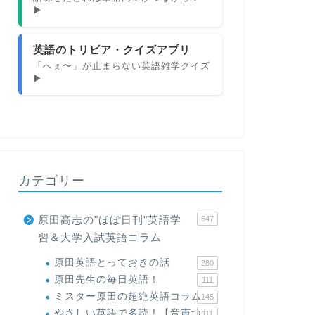
▶
英語のトリビア・クイズアプリ
「へぇ〜」が止まらない英語雑学クイズ
▶
カテゴリー
原田高志の"ほぼ日刊"英語学
647
習＆大学入試英語コラム
原田英語とっておきの話
280
原田先生の毎日英語！
111
ミスター原田の超絶英語コラム
145
やさしい英語で多読！【音声つ
111