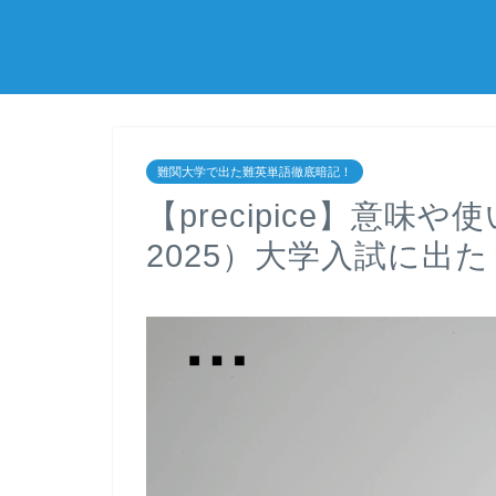
難関大学で出た難英単語徹底暗記！
【precipice】意
2025）大学入試に出