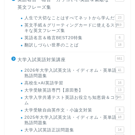
英文フレーズ集
人生で大切なことはすべてネットから学んだ
23
英文手紙＆グリーティングカードに使えるステ
19
キな英文フレーズ集
英語名言＆格言BEST20特集
6
翻訳しづらい世界のことば
18
661
大学入試英語対策講座
2026年大学入試英文法・イディオム・英単語・
11
熟語問題集
高校生×AI英語学習
16
大学受験英語専門【原田塾】
13
大学入学共通テスト英語お役立ち知恵袋＆コラ
45
ム
大学受験自由英作文・小論文対策
8
2025年大学入試英文法・イディオム・英単語・
18
熟語問題集
大学入試英語正誤問題集
14