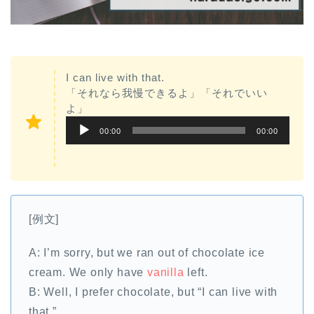
I can live with that.
「それなら我慢できるよ」「それでいい
よ」
音
00:00
00:00
声
プ
レ
ー
[例文]
ヤ
ー
A: I’m sorry, but we ran out of chocolate ice
cream. We only have
vanilla
left.
B: Well, I prefer chocolate, but “I can live with
that.”