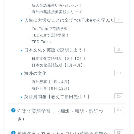
新人英語先生いらっしゃい！
海外の英語授業実践シリーズ
人生に大切なことは全てYouTubeから学んだ
4
YouTubeで英語学習
TED-Edで英語学習！
TED Talks
日本文化を英語で説明しよう！
11
日本文化英語説明【9月-12月】
日本文化英語説明【1月-4月】
海外の文化
10
海外行事【1月～4月】
海外行事【9月-12月】
英語質問箱【教えて原田先生！】
25
23
洋楽で英語学習！（翻訳・和訳・歌詞つ
き）
67
英語名言・格言・カッコいい英語＆素敵な