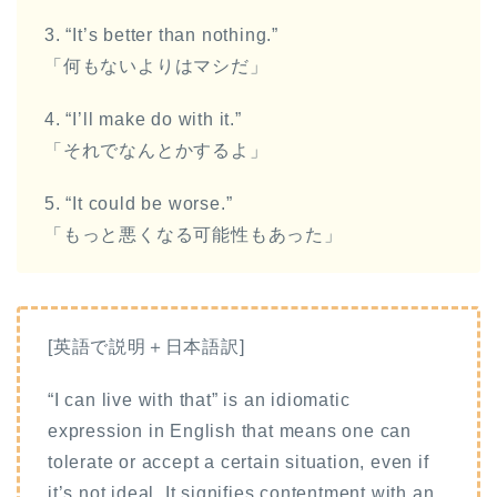
3. “It’s better than nothing.”
「何もないよりはマシだ」
4. “I’ll make do with it.”
「それでなんとかするよ」
5. “It could be worse.”
「もっと悪くなる可能性もあった」
[英語で説明＋日本語訳]
“I can live with that” is an idiomatic
expression in English that means one can
tolerate or accept a certain situation, even if
it’s not ideal. It signifies contentment with an