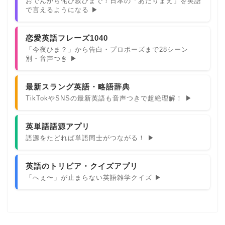
おでんから侘び寂びまで！日本の「あたりまえ」を英語
で言えるようになる ▶
恋愛英語フレーズ1040
「今夜ひま？」から告白・プロポーズまで28シーン
別・音声つき ▶
最新スラング英語・略語辞典
TikTokやSNSの最新英語も音声つきで超絶理解！ ▶
英単語語源アプリ
語源をたどれば単語同士がつながる！ ▶
英語のトリビア・クイズアプリ
「へぇ〜」が止まらない英語雑学クイズ ▶