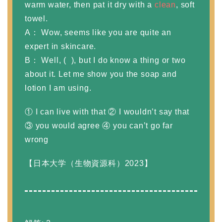
warm water, then pat it dry with a
clean
, soft
towel.
A： Wow, seems like you are quite an
expert in skincare.
B： Well, ( ), but I do know a thing or two
about it. Let me show you the soap and
lotion I am using.
① I can live with that ② I wouldn’t say that
③ you would agree ④ you can’t go far
wrong
【日本大学（生物資源科）2023】