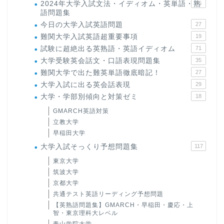
2024年大学入試文法・イディオム・英単語・熟
15
語問題集
今日の大学入試英語問題
27
難関大学入試英語超重要事項
19
試験に超絶出る英熟語・英語イディオム
71
大学受験英会話文・口語表現問題集
35
難関大学で出た難英単語徹底暗記！
27
大学入試に出る英会話表現
29
大学・学部別傾向と対策ゼミ
18
GMARCH英語対策
立教大学
早稲田大学
大学入試そっくり予想問題集
117
東京大学
筑波大学
京都大学
共通テスト英語リーディング予想問題
【英熟語問題集】GMARCH・早稲田・慶応・上
智・東京理科大レベル