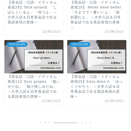
【英会話・口語・イディオム
【英会話・口語・イディオム
表現28】Stick around. 「し
表現19】 Never been better.
ばらくいるよ」「待つよ」～
「今までで一番いいよ」「絶
大学入試＆日常英会話で出る
好調だよ」 ～大学入試＆日常
英語表現の意味～
英会話で出る英語表現の意味
～
26/08/2023
23/08/2023
日常生活の表現
日常生活の表現
【英会話・口語・イディオム
【英会話・口語・イディオム
表現11】Sour grapes. 「腹い
表現55】Easy does it. 「ゆっ
せだね」「負け惜しみだね」
くりやろう」～大学入試＆日
～大学入試＆日常英会話で出
常英会話で出る英語表現の意
る英語表現の意味～
味～
22/08/2023
02/09/2023