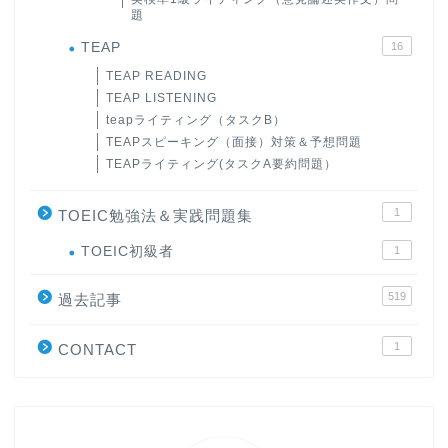
題
TEAP
16
TEAP READING
TEAP LISTENING
teapライティング（タスクB）
TEAPスピーキング（面接）対策＆予想問題
TEAPライティング(タスクA要約問題）
1
TOEIC勉強法＆実践問題集
ホーム
TOEIC初級者
1
519
原田高志の”ほぼ日刊”英語
過去記事
学習＆大学入試英語コラム
1
CONTACT
“シン”・英会話スピード表
現