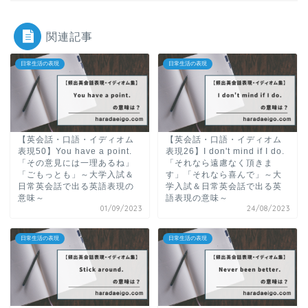
関連記事
日常生活の表現
日常生活の表現
【英会話・口語・イディオム
【英会話・口語・イディオム
表現50】You have a point.
表現26】I don't mind if I do.
「その意見には一理あるね」
「それなら遠慮なく頂きま
「ごもっとも」～大学入試＆
す」「それなら喜んで」～大
日常英会話で出る英語表現の
学入試＆日常英会話で出る英
意味～
語表現の意味～
01/09/2023
24/08/2023
日常生活の表現
日常生活の表現