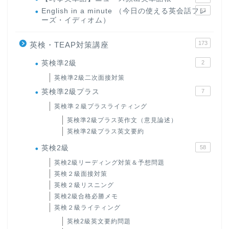
English in a minute （今日の使える英会話フレ
63
ーズ・イディオム）
173
英検・TEAP対策講座
英検準2級
2
英検準2級二次面接対策
英検準2級プラス
7
英検準２級プラスライティング
英検準2級プラス英作文（意見論述）
英検準2級プラス英文要約
英検2級
58
英検2級リーディング対策＆予想問題
英検２級面接対策
英検２級リスニング
英検2級合格必勝メモ
英検２級ライティング
英検2級英文要約問題