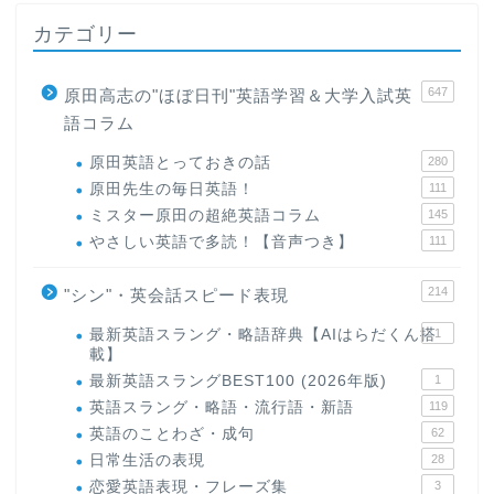
カテゴリー
647
原田高志の"ほぼ日刊"英語学習＆大学入試英
語コラム
原田英語とっておきの話
280
原田先生の毎日英語！
111
ミスター原田の超絶英語コラム
145
やさしい英語で多読！【音声つき】
111
214
"シン"・英会話スピード表現
最新英語スラング・略語辞典【AIはらだくん搭
1
載】
最新英語スラングBEST100 (2026年版)
1
英語スラング・略語・流行語・新語
119
英語のことわざ・成句
62
日常生活の表現
28
恋愛英語表現・フレーズ集
3