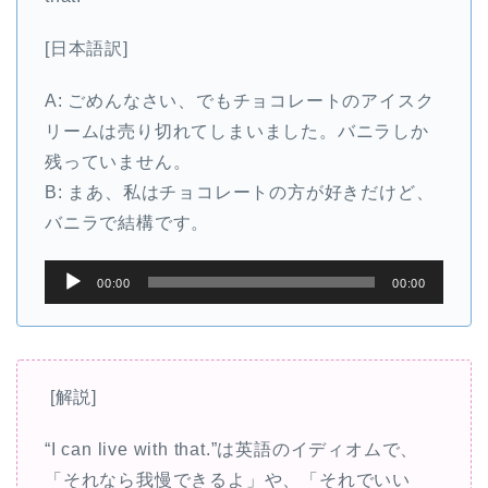
[日本語訳]
A: ごめんなさい、でもチョコレートのアイスク
リームは売り切れてしまいました。バニラしか
残っていません。
B: まあ、私はチョコレートの方が好きだけど、
バニラで結構です。
音
00:00
00:00
声
プ
レ
ー
[解説]
ヤ
“I can live with that.”は英語のイディオムで、
ー
「それなら我慢できるよ」や、「それでいい