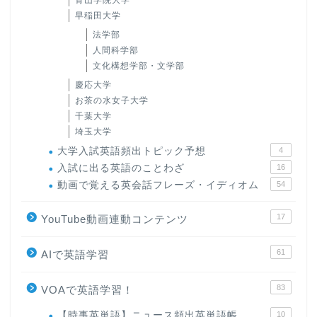
青山学院大学
早稲田大学
法学部
人間科学部
文化構想学部・文学部
慶応大学
お茶の水女子大学
千葉大学
埼玉大学
大学入試英語頻出トピック予想
4
入試に出る英語のことわざ
16
動画で覚える英会話フレーズ・イディオム
54
17
YouTube動画連動コンテンツ
61
AIで英語学習
83
VOAで英語学習！
【時事英単語】ニュース頻出英単語帳
10