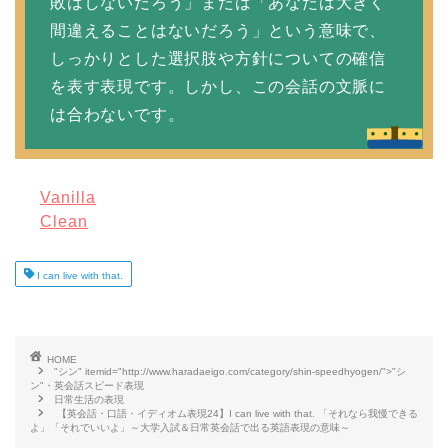
敗はしないだろう」または「あなたは大きく
間違えることはないだろう」という意味で、
しっかりとした選択肢や方針についての確信
を表す表現です。しかし、この会話の文脈に
は合わないです。
Vanilla
Clean
I can live with that.
HOME
"シン" itemid="http://www.haradaeigo.com/category/shin-speedhyogen/">"シ
ン"・英会話スピード表現
日常生活の表現
【英会話・口語・イディオム表現24】I can live with that. 「それなら我慢できる
よ」「それでいいよ」～大学入試＆日常英会話で出る英語表現の意味～