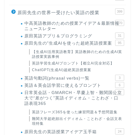
399
原田先生の世界一受けたい英語の授業
中高英語教師のための授業アイデア＆最新情報
170
ニュースレター
原田英語アプリ＆プログラミング
31
原田先生の"生成AIを使った超絶英語授業案
95
【生成AI活用英語教育】英語教師のための生成AI英
語授業実践事例
英語学習生成AIプロンプト【都立AI完全対応】
ChatGPT(生成AI)超絶英語授業案
英語句動詞(phrasal verbs)一覧
3
英語＆英会話学習に使えるプロンプト
6
日常英会話・GMARCH・早慶上智・難関国公立
22
大で“差がつく”英語イディオム・ことわざ・口
語表現365
英語フレーズ365を使った練習問題＆予想問題集
難関大学超絶頻出イディオム・ことわざ・会話文表
現特集
原田先生の英語授業アイデア玉手箱
24