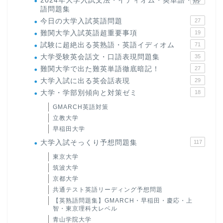
2024年大学入試文法・イディオム・英単語・熟
語問題集
今日の大学入試英語問題
27
難関大学入試英語超重要事項
19
試験に超絶出る英熟語・英語イディオム
71
大学受験英会話文・口語表現問題集
35
難関大学で出た難英単語徹底暗記！
27
大学入試に出る英会話表現
29
大学・学部別傾向と対策ゼミ
18
GMARCH英語対策
立教大学
早稲田大学
大学入試そっくり予想問題集
117
東京大学
筑波大学
京都大学
共通テスト英語リーディング予想問題
【英熟語問題集】GMARCH・早稲田・慶応・上
智・東京理科大レベル
青山学院大学