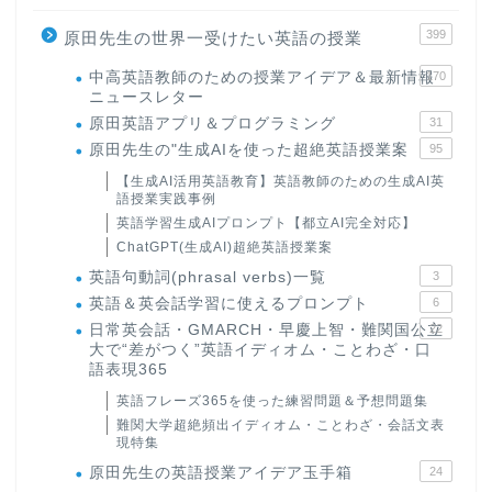
399
原田先生の世界一受けたい英語の授業
中高英語教師のための授業アイデア＆最新情報
170
ニュースレター
原田英語アプリ＆プログラミング
31
原田先生の"生成AIを使った超絶英語授業案
95
【生成AI活用英語教育】英語教師のための生成AI英
語授業実践事例
英語学習生成AIプロンプト【都立AI完全対応】
ChatGPT(生成AI)超絶英語授業案
英語句動詞(phrasal verbs)一覧
3
英語＆英会話学習に使えるプロンプト
6
日常英会話・GMARCH・早慶上智・難関国公立
22
大で“差がつく”英語イディオム・ことわざ・口
語表現365
英語フレーズ365を使った練習問題＆予想問題集
難関大学超絶頻出イディオム・ことわざ・会話文表
現特集
原田先生の英語授業アイデア玉手箱
24