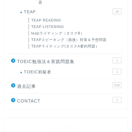
題
TEAP
16
TEAP READING
TEAP LISTENING
teapライティング（タスクB）
TEAPスピーキング（面接）対策＆予想問題
TEAPライティング(タスクA要約問題）
1
TOEIC勉強法＆実践問題集
ホーム
TOEIC初級者
1
519
原田高志の”ほぼ日刊”英語
過去記事
学習＆大学入試英語コラム
1
CONTACT
“シン”・英会話スピード表
現
大学入試英語対策講座