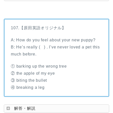
107.【原田英語オリジナル】
A: How do you feel about your new puppy?
B: He’s really ( ) . I’ve never loved a pet this
much before.
① barking up the wrong tree
② the apple of my eye
③ biting the bullet
④ breaking a leg
解答・解説