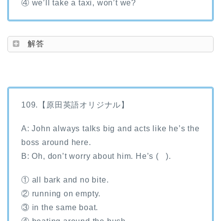
④ we’ll take a taxi, won’t we?
解答
109.【原田英語オリジナル】
A: John always talks big and acts like he’s the
boss around here.
B: Oh, don’t worry about him. He’s ( ).
① all bark and no bite.
② running on empty.
③ in the same boat.