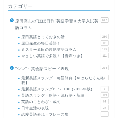
カテゴリー
647
原田高志の"ほぼ日刊"英語学習＆大学入試英
語コラム
原田英語とっておきの話
280
原田先生の毎日英語！
111
ミスター原田の超絶英語コラム
145
やさしい英語で多読！【音声つき】
111
214
"シン"・英会話スピード表現
最新英語スラング・略語辞典【AIはらだくん搭
1
載】
最新英語スラングBEST100 (2026年版)
1
英語スラング・略語・流行語・新語
119
英語のことわざ・成句
62
日常生活の表現
28
恋愛英語表現・フレーズ集
3