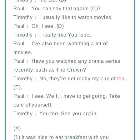
Paul： You can say that again! (C)?
Timothy： I usually like to watch movies.
Paul： Oh, I see. (D)
Timothy： I really like YouTube.
Paul： I’ve also been watching a lot of
movies.
Paul： Have you watched any drama series
recently, such as The Crown?
Timothy： No, they’re not really my cup of
tea
.
(E).
Paul： I see. Well, I have to get going. Take
care of yourself.
Timothy： You too. See you again.
(A)
(1) It was nice to eat breakfast with you