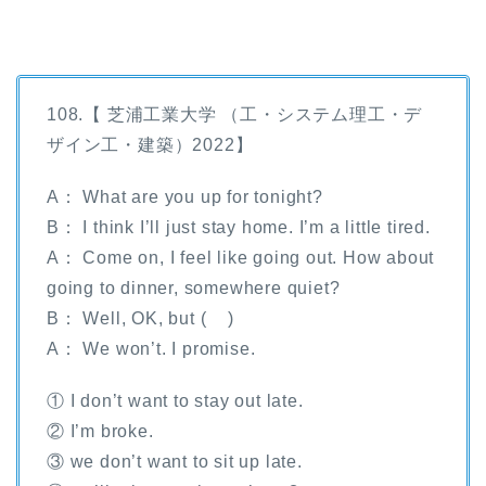
108.【 芝浦工業大学 （工・システム理工・デ
ザイン工・建築）2022】
A： What are you up for tonight?
B： I think I’ll just stay home. I’m a little tired.
A： Come on, I feel like going out. How about
going to dinner, somewhere quiet?
B： Well, OK, but ( )
A： We won’t. I promise.
① I don’t want to stay out late.
② I’m broke.
③ we don’t want to sit up late.