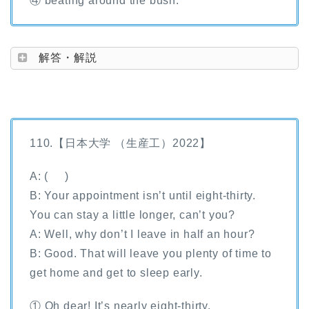
④ beating around the bush.
解答・解説
110.【日本大学 （生産工）2022】
A: ( )
B: Your appointment isn’t until eight-thirty.
You can stay a little longer, can’t you?
A: Well, why don’t I leave in half an hour?
B: Good. That will leave you plenty of time to
get home and get to sleep early.
① Oh dear! It’s nearly eight-thirty.