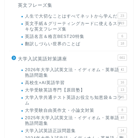
英文フレーズ集
人生で大切なことはすべてネットから学んだ
23
英文手紙＆グリーティングカードに使えるステ
19
キな英文フレーズ集
英語名言＆格言BEST20特集
6
翻訳しづらい世界のことば
18
661
大学入試英語対策講座
2026年大学入試英文法・イディオム・英単語・
11
熟語問題集
高校生×AI英語学習
16
大学受験英語専門【原田塾】
13
大学入学共通テスト英語お役立ち知恵袋＆コラ
45
ム
大学受験自由英作文・小論文対策
8
2025年大学入試英文法・イディオム・英単語・
18
熟語問題集
大学入試英語正誤問題集
14
15