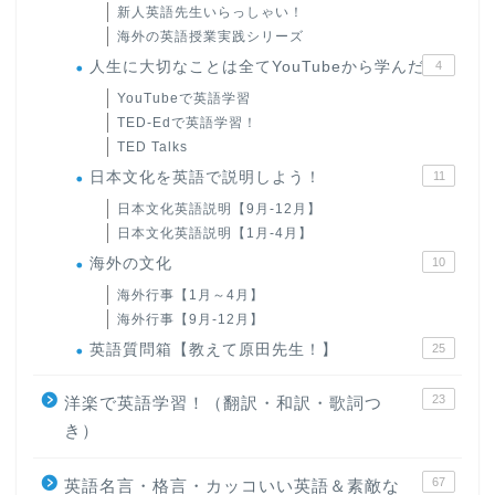
新人英語先生いらっしゃい！
海外の英語授業実践シリーズ
人生に大切なことは全てYouTubeから学んだ
4
YouTubeで英語学習
TED-Edで英語学習！
TED Talks
日本文化を英語で説明しよう！
11
日本文化英語説明【9月-12月】
日本文化英語説明【1月-4月】
海外の文化
10
海外行事【1月～4月】
海外行事【9月-12月】
英語質問箱【教えて原田先生！】
25
23
洋楽で英語学習！（翻訳・和訳・歌詞つ
き）
67
英語名言・格言・カッコいい英語＆素敵な