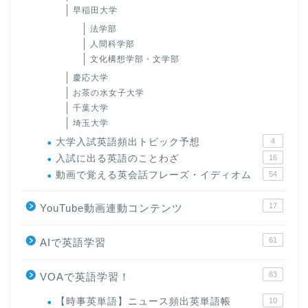
早稲田大学
法学部
人間科学部
文化構想学部・文学部
慶応大学
お茶の水女子大学
千葉大学
埼玉大学
大学入試英語頻出トピック予想
4
入試に出る英語のことわざ
16
動画で覚える英会話フレーズ・イディオム
54
17
YouTube動画連動コンテンツ
61
AIで英語学習
83
VOAで英語学習！
【時事英単語】ニュース頻出英単語帳
10