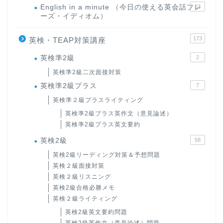
English in a minute （今日の使える英会話フレ
63
ーズ・イディオム）
173
英検・TEAP対策講座
英検準2級
2
英検準2級二次面接対策
英検準2級プラス
7
英検準２級プラスライティング
英検準2級プラス英作文（意見論述）
英検準2級プラス英文要約
英検2級
58
英検2級リーディング対策＆予想問題
英検２級面接対策
英検２級リスニング
英検2級合格必勝メモ
英検２級ライティング
英検2級英文要約問題
英検2級英作文（意見論述）問題