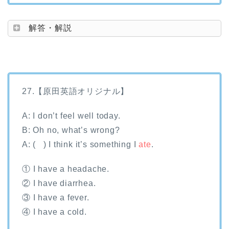
解答・解説
27.【原田英語オリジナル】
A: I don’t feel well today.
B: Oh no, what’s wrong?
A: ( ) I think it’s something I
ate
.
① I have a headache.
② I have diarrhea.
③ I have a fever.
④ I have a cold.