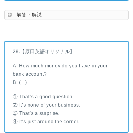
解答・解説
28.【原田英語オリジナル】
A: How much money do you have in your
bank account?
B: ( )
① That’s a good question.
② It’s none of your business.
③ That’s a surprise.
④ It’s just around the corner.