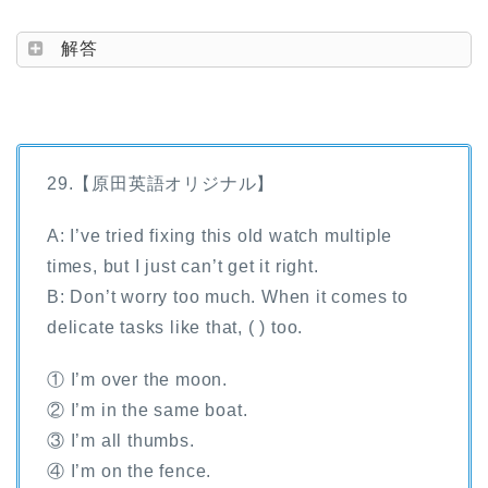
解答
29.【原田英語オリジナル】
A: I’ve tried fixing this old watch multiple
times, but I just can’t get it right.
B: Don’t worry too much. When it comes to
delicate tasks like that, ( ) too.
① I’m over the moon.
② I’m in the same boat.
③ I’m all thumbs.
④ I’m on the fence.