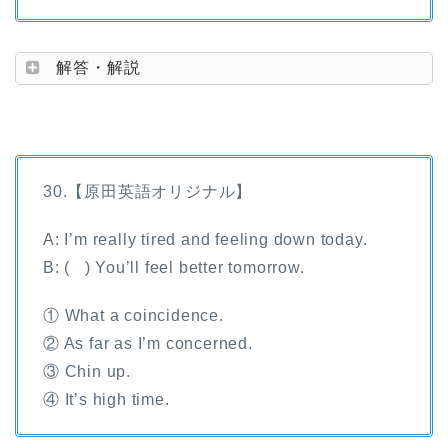
解答・解説
30.【原田英語オリジナル】
A: I’m really tired and feeling down today.
B: ( ) You’ll feel better tomorrow.
① What a coincidence.
② As far as I’m concerned.
③ Chin up.
④ It’s high time.