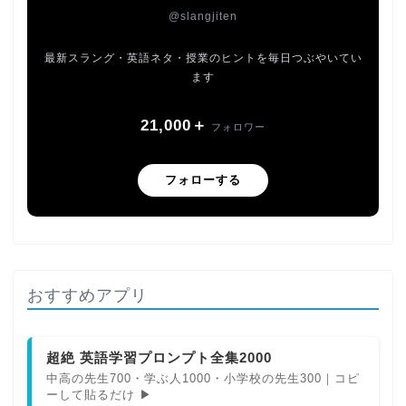
@slangjiten
最新スラング・英語ネタ・授業のヒントを毎日つぶやいてい
ます
21,000＋
フォロワー
フォローする
おすすめアプリ
超絶 英語学習プロンプト全集2000
中高の先生700・学ぶ人1000・小学校の先生300｜コピ
ーして貼るだけ ▶