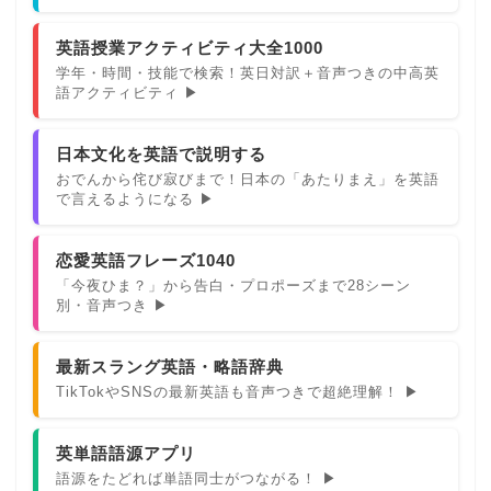
英語授業アクティビティ大全1000
学年・時間・技能で検索！英日対訳＋音声つきの中高英
語アクティビティ ▶
日本文化を英語で説明する
おでんから侘び寂びまで！日本の「あたりまえ」を英語
で言えるようになる ▶
恋愛英語フレーズ1040
「今夜ひま？」から告白・プロポーズまで28シーン
別・音声つき ▶
最新スラング英語・略語辞典
TikTokやSNSの最新英語も音声つきで超絶理解！ ▶
英単語語源アプリ
語源をたどれば単語同士がつながる！ ▶