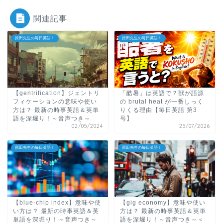
関連記事
原田先生の毎日英語！
原田先生の毎日英語！
【gentrification】ジェントリ
「酷暑」は英語で？獣が語源
フィケーションの意味や使い
の brutal heat が一番しっく
方は？ 最新の時事英語＆英単
りくる理由【毎日英語 第3
語を深堀り！～音声つき～
号】
02/05/2024
25/07/2026
原田先生の毎日英語！
原田先生の毎日英語！
【blue-chip index】意味や使
【gig economy】意味や使い
い方は？ 最新の時事英語＆英
方は？ 最新の時事英語＆英単
単語を深堀り！～音声つき～
語を深堀り！～音声つき～＜