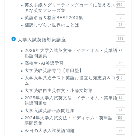
英文手紙＆グリーティングカードに使えるステ
19
キな英文フレーズ集
英語名言＆格言BEST20特集
6
翻訳しづらい世界のことば
18
661
大学入試英語対策講座
2026年大学入試英文法・イディオム・英単語・
11
熟語問題集
高校生×AI英語学習
16
大学受験英語専門【原田塾】
13
大学入学共通テスト英語お役立ち知恵袋＆コラ
45
ム
大学受験自由英作文・小論文対策
8
2025年大学入試英文法・イディオム・英単語・
18
熟語問題集
大学入試英語正誤問題集
14
2024年大学入試文法・イディオム・英単語・熟
15
語問題集
今日の大学入試英語問題
27