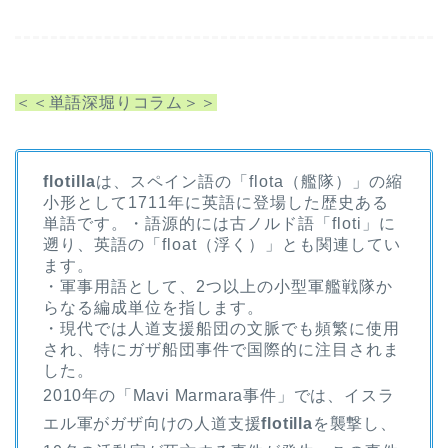
＜＜単語深堀りコラム＞＞
flotilla
は、スペイン語の「flota（艦隊）」の縮
小形として1711年に英語に登場した歴史ある
単語です。・語源的には古ノルド語「floti」に
遡り、英語の「float（浮く）」とも関連してい
ます。
・軍事用語として、2つ以上の小型軍艦戦隊か
らなる編成単位を指します。
・現代では人道支援船団の文脈でも頻繁に使用
され、特にガザ船団事件で国際的に注目されま
した。
2010年の「Mavi Marmara事件」では、イスラ
エル軍がガザ向けの人道支援
flotilla
を襲撃し、