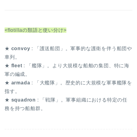
プ
レ
ー
ヤ
<flotillaの類語と使い分け>
ー
★
convoy
: 「護送船団」。軍事的な護衛を伴う船団や
車列。
★
fleet
: 「艦隊」。より大規模な船舶の集団、特に海
軍の編成。
★
armada
: 「大艦隊」。歴史的に大規模な軍事艦隊を
指す。
★
squadron
: 「戦隊」。軍事組織における特定の任
務を持つ船舶群。