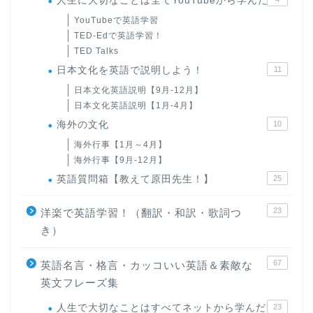
人生に大切なことは全てYouTubeから学んだ
YouTubeで英語学習
TED-Edで英語学習！
TED Talks
日本文化を英語で説明しよう！
11
日本文化英語説明【9月-12月】
日本文化英語説明【1月-4月】
海外の文化
10
海外行事【1月～4月】
海外行事【9月-12月】
英語質問箱【教えて原田先生！】
25
23
洋楽で英語学習！（翻訳・和訳・歌詞つ
き）
67
英語名言・格言・カッコいい英語＆素敵な
英文フレーズ集
人生で大切なことはすべてネットから学んだ
23