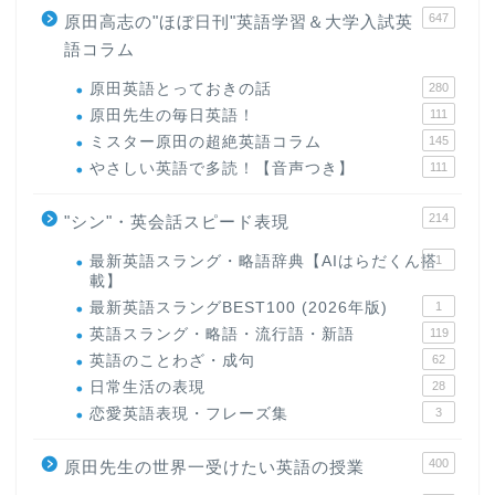
647
原田高志の"ほぼ日刊"英語学習＆大学入試英
語コラム
原田英語とっておきの話
280
原田先生の毎日英語！
111
ミスター原田の超絶英語コラム
145
やさしい英語で多読！【音声つき】
111
214
"シン"・英会話スピード表現
最新英語スラング・略語辞典【AIはらだくん搭
1
載】
最新英語スラングBEST100 (2026年版)
1
英語スラング・略語・流行語・新語
119
英語のことわざ・成句
62
日常生活の表現
28
恋愛英語表現・フレーズ集
3
400
原田先生の世界一受けたい英語の授業