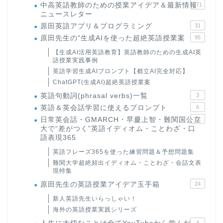
中高英語教師のための授業アイデア＆最新情報
171
ニュースレター
原田英語アプリ＆プログラミング
31
原田先生の"生成AIを使った超絶英語授業案
95
【生成AI活用英語教育】英語教師のための生成AI英
語授業実践事例
英語学習生成AIプロンプト【都立AI完全対応】
ChatGPT(生成AI)超絶英語授業案
英語句動詞(phrasal verbs)一覧
3
英語＆英会話学習に使えるプロンプト
6
日常英会話・GMARCH・早慶上智・難関国公立
22
大で“差がつく”英語イディオム・ことわざ・口
語表現365
英語フレーズ365を使った練習問題＆予想問題集
難関大学超絶頻出イディオム・ことわざ・会話文表
現特集
原田先生の英語授業アイデア玉手箱
24
新人英語先生いらっしゃい！
海外の英語授業実践シリーズ
4