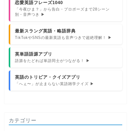
恋愛英語フレーズ1040
「今夜ひま？」から告白・プロポーズまで28シーン
別・音声つき ▶
最新スラング英語・略語辞典
TikTokやSNSの最新英語も音声つきで超絶理解！ ▶
英単語語源アプリ
語源をたどれば単語同士がつながる！ ▶
英語のトリビア・クイズアプリ
「へぇ〜」が止まらない英語雑学クイズ ▶
カテゴリー