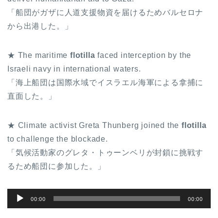
「船団がガザに人道支援物資を届けるためバルセロナ
から出港した。」
★ The maritime
flotilla
faced interception by the
Israeli navy in international waters.
「海上船団は国際水域でイスラエル海軍による拿捕に
直面した。」
★ Climate activist Greta Thunberg joined the
flotilla
to challenge the blockade.
「気候活動家のグレタ・トゥーンベリが封鎖に挑戦す
るため船団に参加した。」
音
00:00
00:00
声