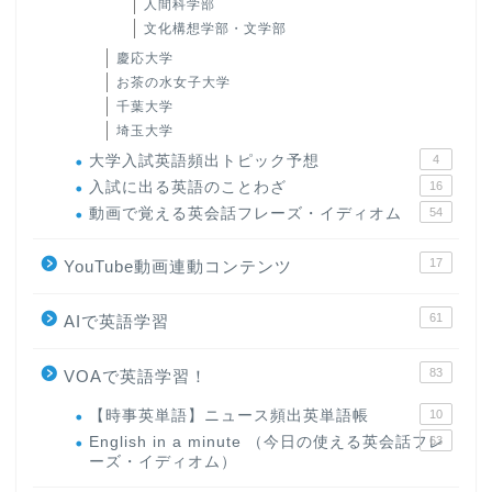
人間科学部
文化構想学部・文学部
慶応大学
お茶の水女子大学
千葉大学
埼玉大学
大学入試英語頻出トピック予想
4
入試に出る英語のことわざ
16
動画で覚える英会話フレーズ・イディオム
54
17
YouTube動画連動コンテンツ
61
AIで英語学習
83
VOAで英語学習！
【時事英単語】ニュース頻出英単語帳
10
English in a minute （今日の使える英会話フレ
63
ーズ・イディオム）