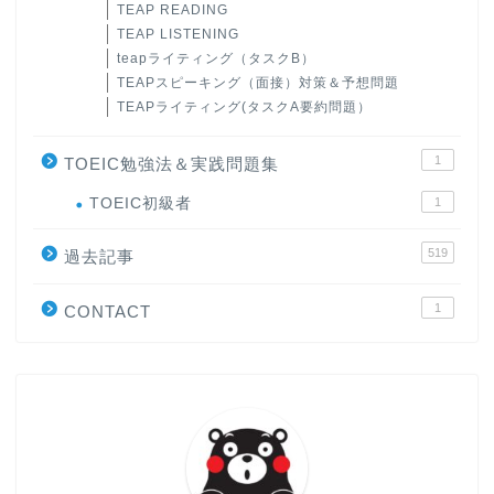
TEAP READING
TEAP LISTENING
teapライティング（タスクB）
TEAPスピーキング（面接）対策＆予想問題
TEAPライティング(タスクA要約問題）
1
TOEIC勉強法＆実践問題集
ホーム
TOEIC初級者
1
519
原田高志の”ほぼ日刊”英語
過去記事
学習＆大学入試英語コラム
1
CONTACT
“シン”・英会話スピード表
現
大学入試英語対策講座
英語名言・格言・カッコい