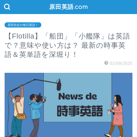
原田英語.com
原田先生の毎日英語！
【Flotilla】「船団」「小艦隊」は英語
で？意味や使い方は？ 最新の時事英
語＆英単語を深堀り！
01/09/2025