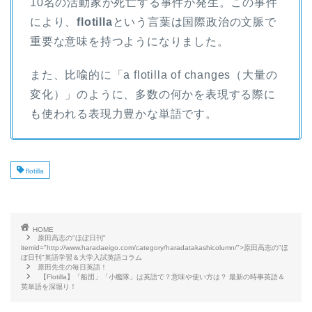
10名の活動家が死亡する事件が発生。この事件
により、
flotilla
という言葉は国際政治の文脈で
重要な意味を持つようになりました。
また、比喩的に「a flotilla of changes（大量の
変化）」のように、多数の何かを表現する際に
も使われる表現力豊かな単語です。
flotilla
HOME
原田高志の"ほぼ日刊"
itemid="http://www.haradaeigo.com/category/haradatakashicolumn/">原田高志の"ほ
ぼ日刊"英語学習＆大学入試英語コラム
原田先生の毎日英語！
【Flotilla】「船団」「小艦隊」は英語で？意味や使い方は？ 最新の時事英語＆
英単語を深堀り！