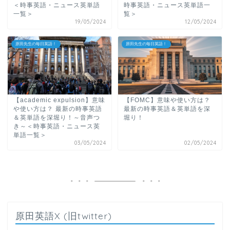
＜時事英語・ニュース英単語
時事英語・ニュース英単語一
一覧＞
覧＞
19/05/2024
12/05/2024
原田先生の毎日英語！
原田先生の毎日英語！
【academic expulsion】意味
【FOMC】意味や使い方は？
や使い方は？ 最新の時事英語
最新の時事英語＆英単語を深
＆英単語を深堀り！～音声つ
堀り！
き～＜時事英語・ニュース英
単語一覧＞
03/05/2024
02/05/2024
原田英語X (旧twitter)