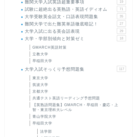
難関大学入試英語超重要事項
19
試験に超絶出る英熟語・英語イディオム
71
大学受験英会話文・口語表現問題集
35
難関大学で出た難英単語徹底暗記！
27
大学入試に出る英会話表現
29
大学・学部別傾向と対策ゼミ
18
GMARCH英語対策
立教大学
早稲田大学
大学入試そっくり予想問題集
117
東京大学
筑波大学
京都大学
共通テスト英語リーディング予想問題
【英熟語問題集】GMARCH・早稲田・慶応・上
智・東京理科大レベル
青山学院大学
早稲田大学
法学部